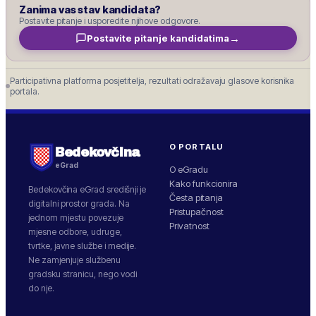
Zanima vas stav kandidata?
Postavite pitanje i usporedite njihove odgovore.
→
Postavite pitanje kandidatima
Participativna platforma posjetitelja, rezultati odražavaju glasove korisnika
portala.
O PORTALU
Bedekovčina
eGrad
O eGradu
Kako funkcionira
Bedekovčina
eGrad središnji je
Česta pitanja
digitalni prostor grada. Na
Pristupačnost
jednom mjestu povezuje
Privatnost
mjesne odbore, udruge,
tvrtke, javne službe i medije.
Ne zamjenjuje službenu
gradsku stranicu, nego vodi
do nje.