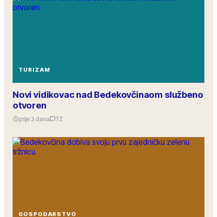
TURIZAM
Novi vidikovac nad Bedekovčinaom službeno
otvoren
prije 3 dana
TZ
GOSPODARSTVO