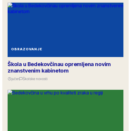
OBRAZOVANJE
Škola u Bedekovčinau opremljena novim
znanstvenim kabinetom
jučer
Školske novosti