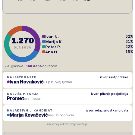
16. lis
23. lis
30. lis
6. stu
13. stu
15. stu
32
%
Ivan N.
1.270
31
%
Marija K.
22
%
Petar P.
GLASOVA
15
%
Ana H.
1.270
glasova ·
148
dana
do izbora
izvor: rast podrške
NAJBRŽE RASTE
Ivan Novaković
+1 p.b. ovaj tjedan
izvor: pitanja posjetitelja
NAJVIŠE PITANJA
Promet
ovaj tjedan
izvor: odazivnost kandidata
NAJAKTIVNIJI KANDIDAT
Marija Kovačević
najviše odgovora
na temelju aktivnosti posjetitelja