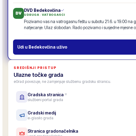
DVD Bedekovčina
DV
UDRUGA · VATROGASCI
Pozivamo vas na vatrogasnu feštu u subotu 21.6. u 19.00 na g
natjecanje. Ulaz slobodan. Rado pozivamo i susjedne mjesne o
Vatrogasna fešta · 21.6.
19
odgovora
·
94
lajkova
POZIV
Uđi u
Bedekovčina
uživo
MO Centar
MO
MJESNI ODBOR
Inicijativu za nogostup uz glavnu cestu s 87 potpisa proslijedili
SREDIŠNJI PRISTUP
prenosimo u zajednički tok objava, da je vide i drugi mjesni odbo
Ulazne točke grada
11
odgovora
·
52
lajkova
eGrad povezuje, ne zamjenjuje službenu gradsku stranicu.
Gradska stranica
Gradska osnovna škola
OŠ
službeni portal grada
USTANOVA · ŠKOLA
Upis u 1. razred za školsku godinu 2026./27. je završen, upisano
Roditeljski sastanak za roditelje budućih prvašića: 25. lipnja u 1
Gradski medij
e-glasilo grada
6
odgovora
·
33
lajkova
Stranica gradonačelnika
Zamjenica gradonačelnika