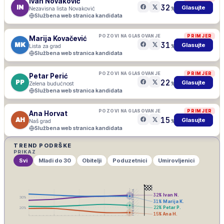
Ivan Novaković
32
IN
Glasujte
Nezavisna lista Novaković
%
Službena web stranica kandidata
POZOVI NA GLASOVANJE
PRIMJER
Marija Kovačević
31
MK
Glasujte
Lista za grad
%
Službena web stranica kandidata
POZOVI NA GLASOVANJE
PRIMJER
Petar Perić
22
PP
Glasujte
Zelena budućnost
%
Službena web stranica kandidata
POZOVI NA GLASOVANJE
PRIMJER
Ana Horvat
15
AH
Glasujte
Naš grad
%
Službena web stranica kandidata
TREND PODRŠKE
PRIKAZ
Svi
Mladi do 30
Obitelji
Poduzetnici
Umirovljenici
IZBORNA ŠUTNJA
32
%
Ivan N.
30
%
31
%
Marija K.
22
%
Petar P.
20
%
15
%
Ana H.