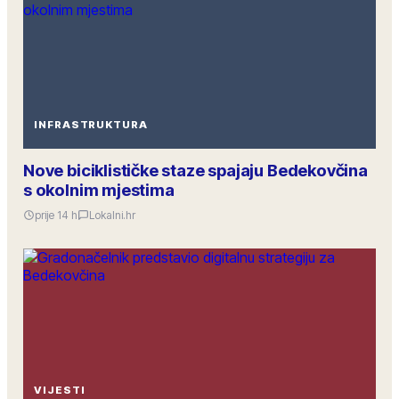
INFRASTRUKTURA
Nove biciklističke staze spajaju Bedekovčina
s okolnim mjestima
prije 14 h
Lokalni.hr
VIJESTI