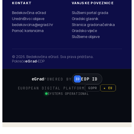
KONTAKT
VANJSKE POVEZNICE
Bedekovčina eGrad
Službeni portal grada
Uredništvo i objave
Gradski glasnik
bedekovcina@egrad.hr
Stranica gradonačelnika
Pomoć korisnicima
Gradsko vijeće
Službene objave
© 2026.
Bedekovčina
eGrad. Sva prava pridržana.
Pokreće
eGrad
EDP
eGrad
EDP ID
POWERED BY
ID
EUROPEAN DIGITAL PLATFORM
GDPR
★ EU
SYSTEMS OPERATIONAL