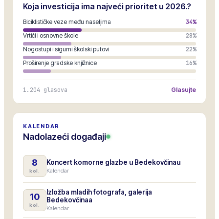
Koja investicija ima najveći prioritet u 2026.?
Biciklističke veze među naseljima
34
%
Vrtići i osnovne škole
28
%
Nogostupi i sigurni školski putovi
22
%
Proširenje gradske knjižnice
16
%
1.204
glasova
Glasujte
KALENDAR
Nadolazeći događaji
8
Koncert komorne glazbe u Bedekovčinau
Kalendar
kol.
Izložba mladih fotografa, galerija
10
Bedekovčinaa
kol.
Kalendar