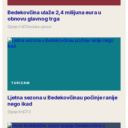
Bedekovčina ulaže 2,4 milijuna eura u
obnovu glavnog trga
prije 3 h
Gradska uprava
TURIZAM
Ljetna sezona u Bedekovčinau počinje ranije
nego ikad
prije 8 h
TZ