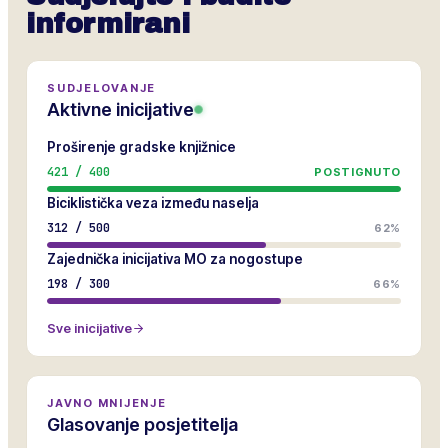
informirani
SUDJELOVANJE
Aktivne inicijative
Proširenje gradske knjižnice
421
/
400
POSTIGNUTO
Biciklistička veza između naselja
312
/
500
62%
Zajednička inicijativa MO za nogostupe
198
/
300
66%
Sve inicijative
JAVNO MNIJENJE
Glasovanje posjetitelja