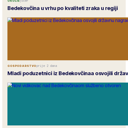
jučer
OKOLIŠ
Bedekovčina u vrhu po kvaliteti zraka u regiji
prije 2 dana
GOSPODARSTVO
Mladi poduzetnici iz Bedekovčinaa osvojili drž