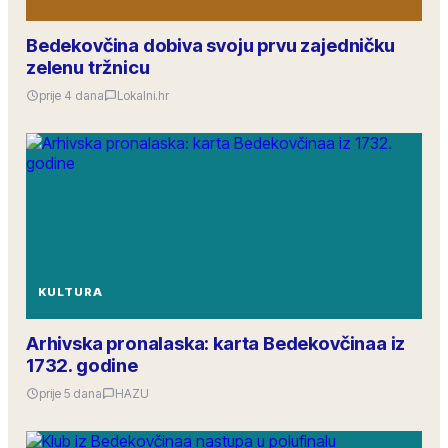
Bedekovčina dobiva svoju prvu zajedničku
zelenu tržnicu
prije 4 dana
Lokalni.hr
KULTURA
Arhivska pronalaska: karta Bedekovčinaa iz
1732. godine
prije 5 dana
HAZU