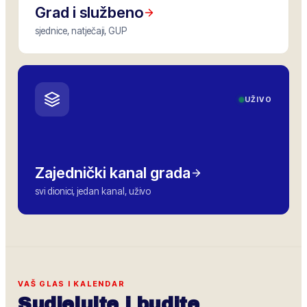
Grad i službeno
sjednice, natječaji, GUP
UŽIVO
Zajednički kanal grada
svi dionici, jedan kanal, uživo
VAŠ GLAS I KALENDAR
Sudjelujte i budite