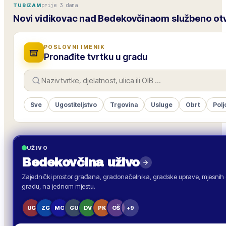
prije 3 dana
TURIZAM
Novi vidikovac nad Bedekovčinaom službeno ot
POSLOVNI IMENIK
Pronađite tvrtku u gradu
Sve
Ugostiteljstvo
Trgovina
Usluge
Obrt
Polj
UŽIVO
Bedekovčina
uživo
Zajednički prostor građana, gradonačelnika, gradske uprave, mjesnih o
gradu, na jednom mjestu.
UG
ZG
MO
GU
DV
PK
OŠ
+9