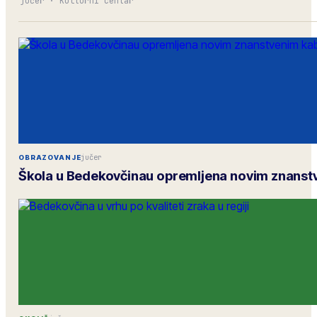
jučer
·
Kulturni centar
jučer
OBRAZOVANJE
Škola u Bedekovčinau opremljena novim znans