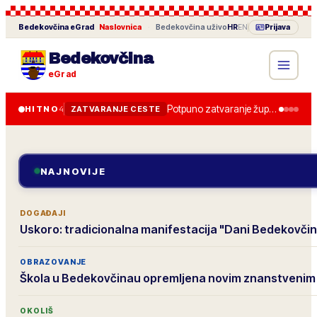
Bedekovčina
eGrad
Naslovnica
·
Bedekovčina
uživo
HR
EN
Prijava
Bedekovčina
eGrad
Potpuno zatvaranje županijske ceste od 28. lipnja, obilazak je uređen.
HITNO
4
ZATVARANJE CESTE
NAJNOVIJE
DOGAĐAJI
Uskoro: tradicionalna manifestacija "Dani Bedekovči
OBRAZOVANJE
Škola u Bedekovčinau opremljena novim znanstvenim
OKOLIŠ