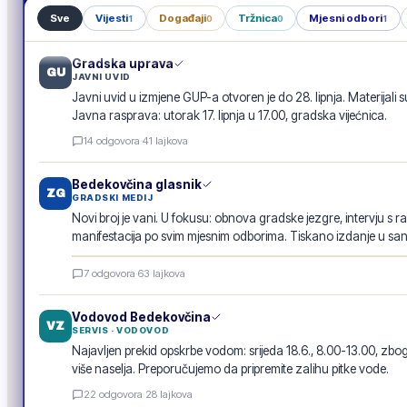
Sve
Vijesti
Događaji
Tržnica
Mjesni odbori
1
0
0
1
Gradska uprava
GU
JAVNI UVID
Javni uvid u izmjene GUP-a otvoren je do 28. lipnja. Materijali s
Javna rasprava: utorak 17. lipnja u 17.00, gradska vijećnica.
14
odgovora
·
41
lajkova
Bedekovčina glasnik
ZG
GRADSKI MEDIJ
Novi broj je vani. U fokusu: obnova gradske jezgre, intervju s r
manifestacija po svim mjesnim odborima. Tiskano izdanje u san
Bedekovčina glasnik · lipanj 2026.
7
odgovora
·
63
lajkova
E-GLASILO
Vodovod Bedekovčina
VZ
SERVIS · VODOVOD
Najavljen prekid opskrbe vodom: srijeda 18.6., 8.00-13.00, 
više naselja. Preporučujemo da pripremite zalihu pitke vode.
22
odgovora
·
28
lajkova