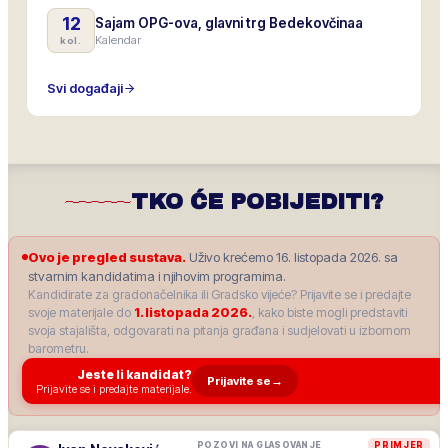
12
Sajam OPG-ova, glavni trg Bedekovčinaa
Kalendar
kol.
Svi događaji
TKO ĆE POBIJEDITI?
Ovo je pregled sustava.
Uživo krećemo 16. listopada 2026. sa
stvarnim kandidatima i njihovim programima.
Kandidirate za gradonačelnika ili Gradsko vijeće? Prijavite se i predajte
svoje materijale do
1. listopada 2026.
, kako biste mogli predstaviti
svoja stajališta, odgovarati na pitanja građana i sudjelovati u izbornom
barometru.
Jeste li kandidat?
Prijavite se
→
Prijavite se i predajte materijale.
POZOVI NA GLASOVANJE
PRIMJER