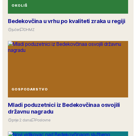
OKOLIŠ
Bedekovčina u vrhu po kvaliteti zraka u regiji
jučer
DHMZ
GOSPODARSTVO
Mladi poduzetnici iz Bedekovčinaa osvojili
državnu nagradu
prije 2 dana
Poslovne