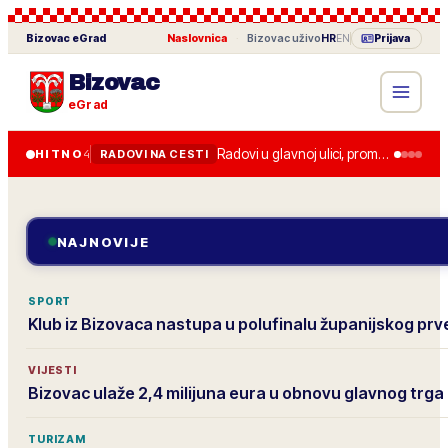
Bizovac
eGrad
Naslovnica
·
Bizovac
uživo
HR
EN
Prijava
Bizovac
eGrad
Radovi u glavnoj ulici, promet je usporen do kraja tjedna.
HITNO
4
RADOVI NA CESTI
NAJNOVIJE
SPORT
Klub iz Bizovaca nastupa u polufinalu županijskog pr
VIJESTI
Bizovac ulaže 2,4 milijuna eura u obnovu glavnog trga
TURIZAM