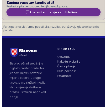
Zanima vas stav kandidata?
Postavite pitanje i usporedite njihove odgovore.
→
Postavite pitanje kandidatima
Participativna platforma posjetitelja, rezultati odražavaju glasove korisnika
portala.
O PORTALU
Bizovac
eGrad
O eGradu
Kako funkcionira
Bizovac
eGrad središnji je
Česta pitanja
digitalni prostor grada. Na
Pristupačnost
jednom mjestu povezuje
Privatnost
mjesne odbore, udruge,
tvrtke, javne službe i medije.
Ne zamjenjuje službenu
gradsku stranicu, nego vodi
do nje.