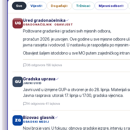
Sve
Vijesti
Događaji
Tržnica
Mjesni odbori
1
0
0
1
Ured gradonačelnika
UG
GRADONAČELNIK · OBAVIJEST
Poštovane građanke i građani svih mjesnih odbora,
proračun 2026. je usvojen. Ove godine u sve mjesne odbore ula
javna rasvjeta i vodovod. U nastavku je raspodjela po mjesnim
Obavijest šaljem istodobno u sve MO putem zajedničkog intranet
Raspodjela investicija 2026. · po mjesnim odborima
38
odgovora
·
156
lajkova
GRADSKA OBAVIJEST
Gradska uprava
GU
JAVNI UVID
Javni uvid u izmjene GUP-a otvoren je do 28. lipnja. Materijali s
Javna rasprava: utorak 17. lipnja u 17.00, gradska vijećnica.
14
odgovora
·
41
lajkova
Bizovac glasnik
ZG
GRADSKI MEDIJ
Novi broj je vani. U fokusu: obnova gradske jezgre, intervju s r