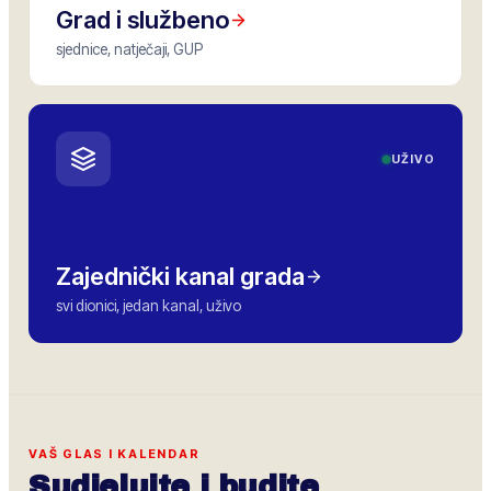
Grad i službeno
sjednice, natječaji, GUP
UŽIVO
Zajednički kanal grada
svi dionici, jedan kanal, uživo
VAŠ GLAS I KALENDAR
Sudjelujte i budite