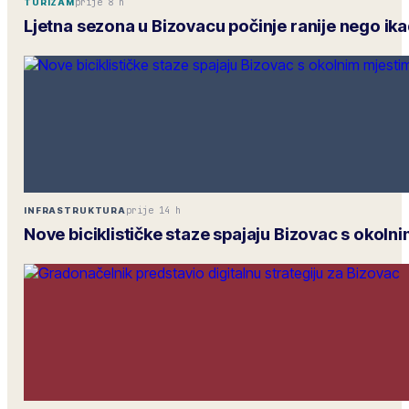
prije 8 h
TURIZAM
Ljetna sezona u Bizovacu počinje ranije nego ik
prije 14 h
INFRASTRUKTURA
Nove biciklističke staze spajaju Bizovac s okoln