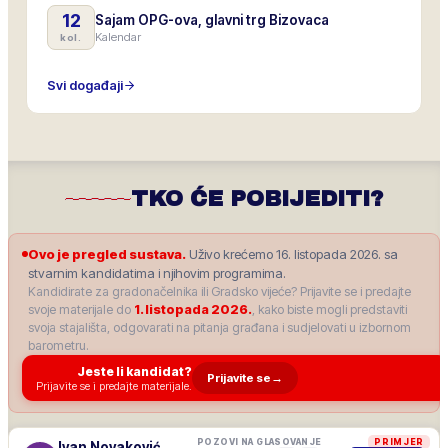
12
Sajam OPG-ova, glavni trg Bizovaca
Kalendar
kol.
Svi događaji
TKO ĆE POBIJEDITI?
Ovo je pregled sustava.
Uživo krećemo 16. listopada 2026. sa
stvarnim kandidatima i njihovim programima.
Kandidirate za gradonačelnika ili Gradsko vijeće? Prijavite se i predajte
svoje materijale do
1. listopada 2026.
, kako biste mogli predstaviti
svoja stajališta, odgovarati na pitanja građana i sudjelovati u izbornom
barometru.
Jeste li kandidat?
Prijavite se
→
Prijavite se i predajte materijale.
POZOVI NA GLASOVANJE
PRIMJER
Ivan Novaković