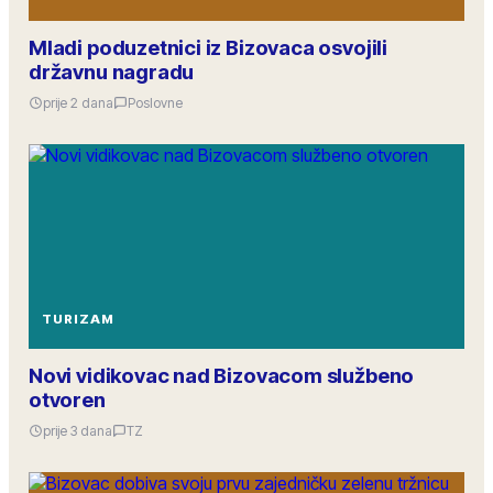
Mladi poduzetnici iz Bizovaca osvojili
državnu nagradu
prije 2 dana
Poslovne
TURIZAM
Novi vidikovac nad Bizovacom službeno
otvoren
prije 3 dana
TZ