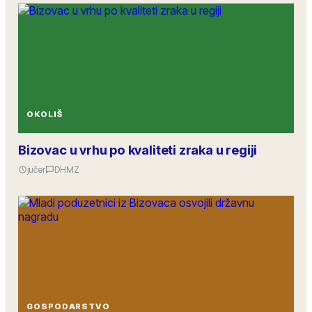
OKOLIŠ
Bizovac u vrhu po kvaliteti zraka u regiji
jučer
DHMZ
GOSPODARSTVO