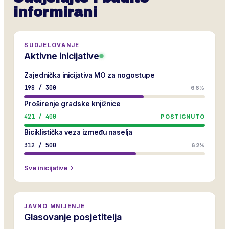
informirani
SUDJELOVANJE
Aktivne inicijative
Zajednička inicijativa MO za nogostupe
198
/
300
66%
Proširenje gradske knjižnice
421
/
400
POSTIGNUTO
Biciklistička veza između naselja
312
/
500
62%
Sve inicijative
JAVNO MNIJENJE
Glasovanje posjetitelja