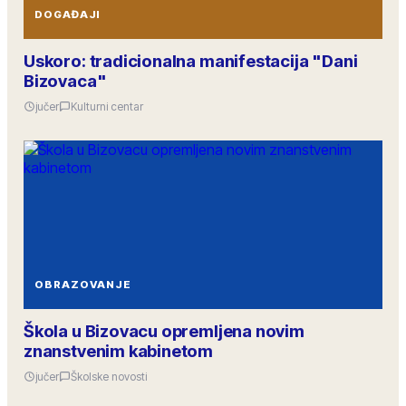
DOGAĐAJI
Uskoro: tradicionalna manifestacija "Dani
Bizovaca"
jučer
Kulturni centar
OBRAZOVANJE
Škola u Bizovacu opremljena novim
znanstvenim kabinetom
jučer
Školske novosti