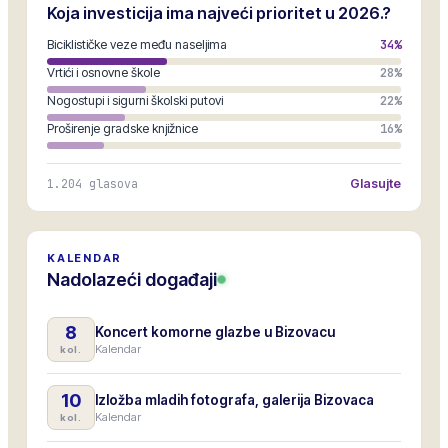
Koja investicija ima najveći prioritet u 2026.?
Biciklističke veze među naseljima
34
%
Vrtići i osnovne škole
28
%
Nogostupi i sigurni školski putovi
22
%
Proširenje gradske knjižnice
16
%
1.204
glasova
Glasujte
KALENDAR
Nadolazeći događaji
8
Koncert komorne glazbe u Bizovacu
Kalendar
kol.
10
Izložba mladih fotografa, galerija Bizovaca
Kalendar
kol.