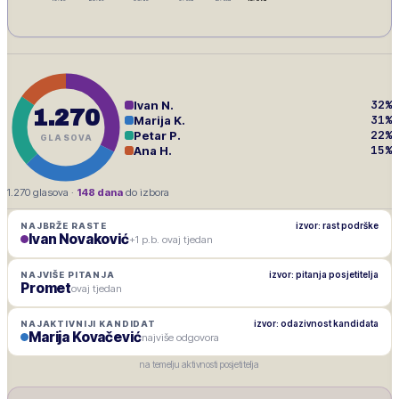
32
%
Ivan N.
1.270
31
%
Marija K.
22
%
Petar P.
GLASOVA
15
%
Ana H.
1.270
glasova ·
148
dana
do izbora
izvor: rast podrške
NAJBRŽE RASTE
Ivan Novaković
+1 p.b. ovaj tjedan
izvor: pitanja posjetitelja
NAJVIŠE PITANJA
Promet
ovaj tjedan
izvor: odazivnost kandidata
NAJAKTIVNIJI KANDIDAT
Marija Kovačević
najviše odgovora
na temelju aktivnosti posjetitelja