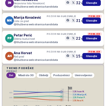
32
IN
Glasujte
Nezavisna lista Novaković
%
Službena web stranica kandidata
POZOVI NA GLASOVANJE
PRIMJER
Marija Kovačević
31
MK
Glasujte
Lista za grad
%
Službena web stranica kandidata
POZOVI NA GLASOVANJE
PRIMJER
Petar Perić
22
PP
Glasujte
Zelena budućnost
%
Službena web stranica kandidata
POZOVI NA GLASOVANJE
PRIMJER
Ana Horvat
15
AH
Glasujte
Naš grad
%
Službena web stranica kandidata
TREND PODRŠKE
PRIKAZ
Svi
Mladi do 30
Obitelji
Poduzetnici
Umirovljenici
IZBORNA ŠUTNJA
32
%
Ivan N.
30
%
31
%
Marija K.
22
%
Petar P.
20
%
15
%
Ana H.
16. lis
23. lis
30. lis
6. stu
13. stu
15. stu