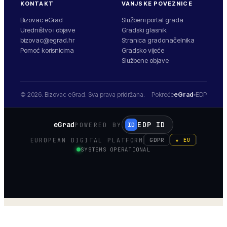
KONTAKT
VANJSKE POVEZNICE
Bizovac eGrad
Službeni portal grada
Uredništvo i objave
Gradski glasnik
bizovac@egrad.hr
Stranica gradonačelnika
Pomoć korisnicima
Gradsko vijeće
Službene objave
© 2026.
Bizovac
eGrad. Sva prava pridržana.
Pokreće
eGrad
EDP
eGrad
EDP ID
POWERED BY
ID
EUROPEAN DIGITAL PLATFORM
GDPR
★ EU
SYSTEMS OPERATIONAL