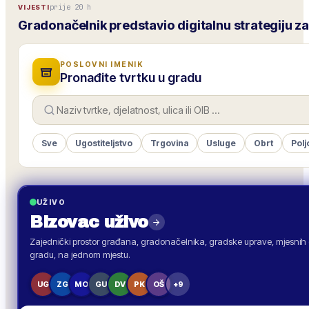
prije 20 h
VIJESTI
Gradonačelnik predstavio digitalnu strategiju z
POSLOVNI IMENIK
Pronađite tvrtku u gradu
Sve
Ugostiteljstvo
Trgovina
Usluge
Obrt
Polj
UŽIVO
Bizovac
uživo
Zajednički prostor građana, gradonačelnika, gradske uprave, mjesnih o
gradu, na jednom mjestu.
UG
ZG
MO
GU
DV
PK
OŠ
+9