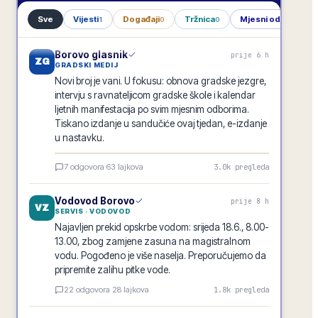
Sve
Vijesti
Događaji
Tržnica
Mjesni odbori
1
0
0
1
Borovo glasnik
prije 6 h
ZG
GRADSKI MEDIJ
Novi broj je vani. U fokusu: obnova gradske jezgre,
intervju s ravnateljicom gradske škole i kalendar
ljetnih manifestacija po svim mjesnim odborima.
Tiskano izdanje u sandučiće ovaj tjedan, e-izdanje
u nastavku.
Borovo glasnik · lipanj 2026.
7
odgovora
·
63
lajkova
3.0k
pregleda
E-GLASILO
Vodovod Borovo
prije 8 h
VZ
SERVIS · VODOVOD
Najavljen prekid opskrbe vodom: srijeda 18.6., 8.00-
13.00, zbog zamjene zasuna na magistralnom
vodu. Pogođeno je više naselja. Preporučujemo da
pripremite zalihu pitke vode.
22
odgovora
·
28
lajkova
1.8k
pregleda