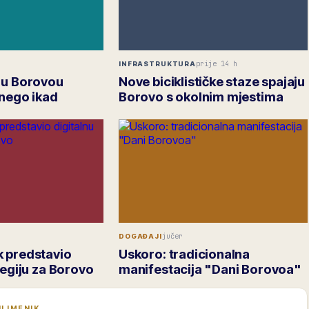
prije 14 h
INFRASTRUKTURA
 u Borovou
Nove biciklističke staze spajaju
 nego ikad
Borovo s okolnim mjestima
jučer
DOGAĐAJI
 predstavio
Uskoro: tradicionalna
tegiju za Borovo
manifestacija "Dani Borovoa"
I IMENIK