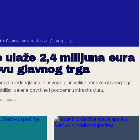
4 milijuna eura u obnovu glavnog trga
 ulaže 2,4 milijuna eura
vu glavnog trga
rovoa jednoglasno je usvojilo plan velike obnove glavnog trga,
obilijar, zelene površine i podzemnu infrastrukturu.
ka uprava