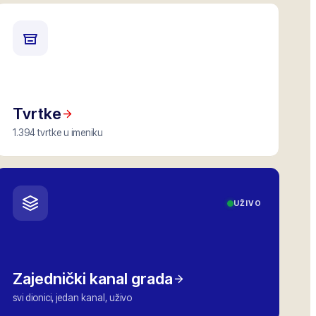
Tvrtke
1.394 tvrtke u imeniku
UŽIVO
Zajednički kanal grada
svi dionici, jedan kanal, uživo