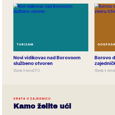
TURIZAM
GOSPOD
Novi vidikovac nad Borovoom
Borovo d
službeno otvoren
zajedničk
prije 3 dana
TZ
prije 4 dana
VRATA U ZAJEDNICU
Kamo želite ući