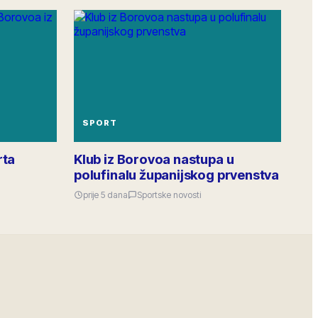
Javni uvid u izmjene GUP-a otvoren je do 28. lipnja.
Materijali su dostupni u vijećnici (2. kat) i na
gradskim stranicama. Javna rasprava: utorak 17.
lipnja u 17.00, gradska vijećnica.
14
odgovora
·
41
lajkova
2.1k
pregleda
SPORT
rta
Klub iz Borovoa nastupa u
polufinalu županijskog prvenstva
prije 5 dana
Sportske novosti