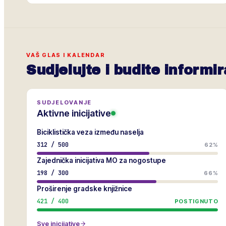
VAŠ GLAS I KALENDAR
Sudjelujte i budite informir
SUDJELOVANJE
Aktivne inicijative
Biciklistička veza između naselja
312
/
500
62%
Zajednička inicijativa MO za nogostupe
198
/
300
66%
Proširenje gradske knjižnice
421
/
400
POSTIGNUTO
Sve inicijative