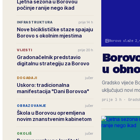
Ljetna sezona u Borovou
počinje ranije nego ikad
prije 14 h
INFRASTRUKTURA
Nove biciklističke staze spajaju
Borovo s okolnim mjestima
Borovo ulaže 2,
prije 20 h
VIJESTI
Borovo
Gradonačelnik predstavio
digitalnu strategiju za Borovo
u obno
jučer
DOGAĐAJI
Gradsko vijeće Bo
Uskoro: tradicionalna
uključujući novi m
manifestacija "Dani Borovoa"
prije 3 h
·
Grads
jučer
OBRAZOVANJE
Škola u Borovou opremljena
novim znanstvenim kabinetom
jučer
OKOLIŠ