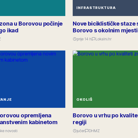
INFRASTRUKTURA
ezona u Borovou počinje
Nove biciklističke staze 
go ikad
Borovo s okolnim mjest
Z
prije 14 h
Lokalni.hr
VANJE
OKOLIŠ
Borovou opremljena
Borovo u vrhu po kvalite
anstvenim kabinetom
regiji
ke novosti
jučer
DHMZ