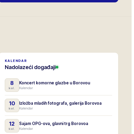
KALENDAR
Nadolazeći događaji
8
Koncert komorne glazbe u Borovou
Kalendar
kol.
10
Izložba mladih fotografa, galerija Borovoa
Kalendar
kol.
12
Sajam OPG-ova, glavni trg Borovoa
Kalendar
kol.