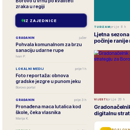
Borovo u vrhu po kvaliteti
zraka u regiji
IZ ZAJEDNICE
prije 8 h
TURIZAM
Ljetna sezona
jučer
GRAĐANIN
počinje ranije
Pohvala komunalnom za brzu
sanaciju udarne rupe
Ivan P.
prije 1 h
LOKALNI MEDIJ
Foto reportaža: obnova
gradske jezgre u punom jeku
Borovo portal
prije 20 h
VIJESTI
prije 3 h
GRAĐANIN
Pronađena maca lutalica kod
Gradonačelnik
škole, čeka vlasnika
digitalnu stra
Marija K.
POSLOVN