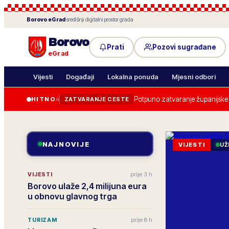
Borovo
eGrad
·
središnji digitalni prostor grada
Borovo
Prati
Pozovi sugrađane
eGrad
Vijesti
Događaji
Lokalna ponuda
Mjesni odbori
Potpuno zatvaranje županijske c
HITNO
4
ZATVARANJE CESTE
NAJNOVIJE
VIJESTI
UŽ
prije 3 h
VIJESTI
Borovo ulaže 2,4 milijuna eura
u obnovu glavnog trga
prije 8 h
TURIZAM