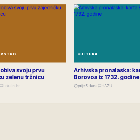
ARSTVO
KULTURA
obiva svoju prvu
Arhivska pronalaska: ka
u zelenu tržnicu
Borovoa iz 1732. godine
Lokalni.hr
prije 5 dana
HAZU