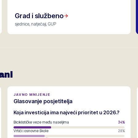
Grad i službeno
sjednice, natječaji, GUP
ani
JAVNO MNIJENJE
Glasovanje posjetitelja
Koja investicija ima najveći prioritet u 2026.?
Biciklističke veze među naseljima
34
%
Vrtići i osnovne škole
28
%