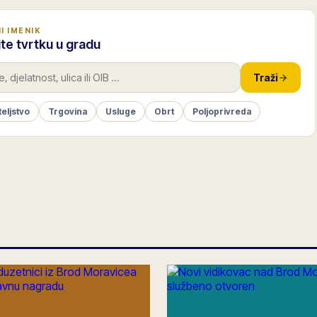
I IMENIK
te tvrtku u gradu
Traži
teljstvo
Trgovina
Usluge
Obrt
Poljoprivreda