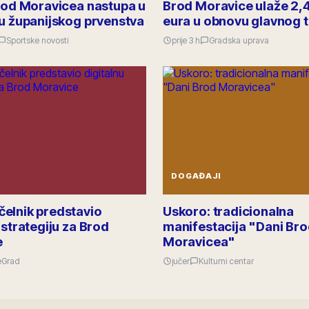
Brod Moravicea nastupa u
Brod Moravice ulaže 2,4
lu županijskog prvenstva
eura u obnovu glavnog 
Sportske novosti
prije 3 h
Gradska uprava
DOGAĐAJI
elnik predstavio
Uskoro: tradicionalna
 strategiju za Brod
manifestacija "Dani Br
e
Moravicea"
eGrad
jučer
Kulturni centar