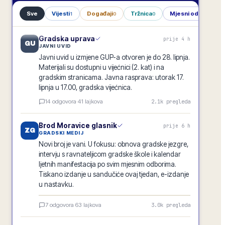
Sve
Vijesti
Događaji
Tržnica
Mjesni odbori
1
0
0
1
Gradska uprava
prije 4 h
GU
JAVNI UVID
Javni uvid u izmjene GUP-a otvoren je do 28. lipnja.
Materijali su dostupni u vijećnici (2. kat) i na
gradskim stranicama. Javna rasprava: utorak 17.
lipnja u 17.00, gradska vijećnica.
14
odgovora
·
41
lajkova
2.1k
pregleda
Brod Moravice glasnik
prije 6 h
ZG
GRADSKI MEDIJ
Novi broj je vani. U fokusu: obnova gradske jezgre,
intervju s ravnateljicom gradske škole i kalendar
ljetnih manifestacija po svim mjesnim odborima.
Tiskano izdanje u sandučiće ovaj tjedan, e-izdanje
u nastavku.
Brod Moravice glasnik · lipanj 2026.
7
odgovora
·
63
lajkova
3.0k
pregleda
E-GLASILO