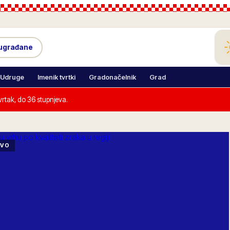
sugrađane
Udruge
Imenik tvrtki
Gradonačelnik
Grad
rtak, do 36 stupnjeva.
IVO