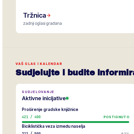
Tržnica
zadnji oglasi građana
VAŠ GLAS I KALENDAR
Sudjelujte i budite informir
SUDJELOVANJE
Aktivne inicijative
Proširenje gradske knjižnice
421
/
400
POSTIGNUTO
Biciklistička veza između naselja
312
/
500
62%