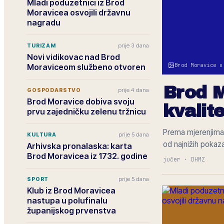
Mladi poduzetnici iz Brod
Moravicea osvojili državnu
nagradu
prije 3 dana
TURIZAM
Novi vidikovac nad Brod
Brod Moravice u
Moraviceom službeno otvoren
Brod M
prije 4 dana
GOSPODARSTVO
Brod Moravice dobiva svoju
kvalite
prvu zajedničku zelenu tržnicu
Prema mjerenjima 
prije 5 dana
KULTURA
od najnižih pokaza
Arhivska pronalaska: karta
Brod Moravicea iz 1732. godine
jučer
·
DHMZ
prije 5 dana
SPORT
Klub iz Brod Moravicea
nastupa u polufinalu
županijskog prvenstva