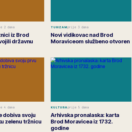
je 2 dana
prije 3 dana
TURIZAM
nici iz Brod
Novi vidikovac nad Brod
ojili državnu
Moraviceom službeno otvoren
je 4 dana
prije 5 dana
KULTURA
 dobiva svoju
Arhivska pronalaska: karta
u zelenu tržnicu
Brod Moravicea iz 1732.
godine