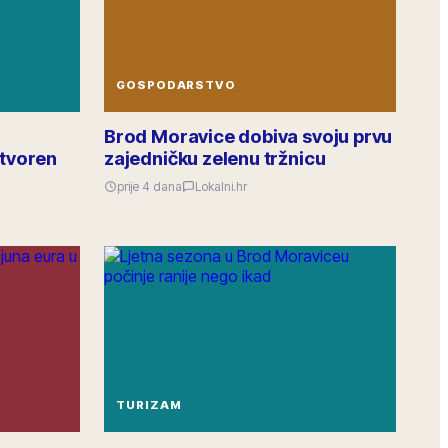
12
odgovora
·
47
lajkova
1.6k
pregleda
Poduzetnički klub Brod Moravice
prije 3 dana
PK
GOSPODARSTVO
GOSPODARSTVO
Lokalne poduzetnike pozivamo na mrežni događaj
»Napravimo zajedno« 26.6. u Gradskoj knjižnici.
Brod Moravice dobiva svoju prvu
Predstavit ćemo gradske poticaje za poduzetništvo
tvoren
zajedničku zelenu tržnicu
i povezivanje s udrugama i ustanovama. Prijava
putem gradskog portala.
prije 4 dana
Lokalni.hr
5
odgovora
·
24
lajkova
890
pregleda
Ured gradonačelnika
prije 2 h
UG
GRADONAČELNIK · OBAVIJEST
Poštovane građanke i građani svih mjesnih
odbora,
proračun 2026. je usvojen. Ove godine u sve
mjesne odbore ulažemo rekordnih 4,2 mil. €,
prednost imaju nogostupi, javna rasvjeta i
TURIZAM
vodovod. U nastavku je raspodjela po mjesnim
odborima.