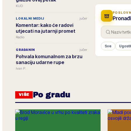
KUD
POSLOVN
Pronađi
jučer
LOKALNI MEDIJ
Komentar: kako će radovi
utjecati na jutarnji promet
Radio
Sve
Ugosti
jučer
GRAĐANIN
Pohvala komunalnom za brzu
sanaciju udarne rupe
Ivan P.
Po gradu
VIŠE