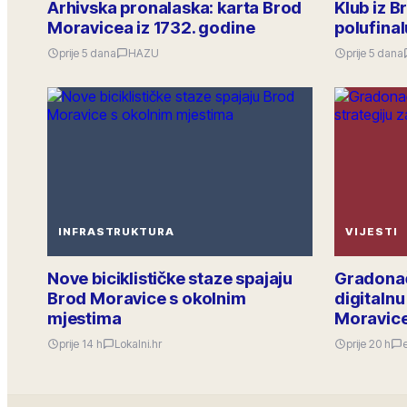
Arhivska pronalaska: karta Brod
Klub iz 
Moravicea iz 1732. godine
polufina
prije 5 dana
HAZU
prije 5 dana
INFRASTRUKTURA
VIJESTI
Nove biciklističke staze spajaju
Gradonač
Brod Moravice s okolnim
digitalnu
mjestima
Moravic
prije 14 h
Lokalni.hr
prije 20 h