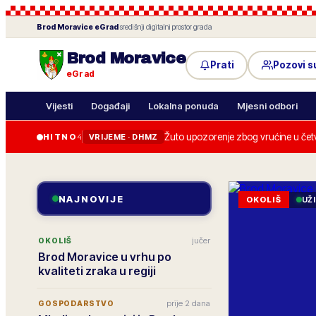
Brod Moravice
eGrad
·
središnji digitalni prostor grada
Brod Moravice
Prati
Pozovi 
eGrad
Vijesti
Događaji
Lokalna ponuda
Mjesni odbori
Žuto upozorenje zbog vrućine u četv
HITNO
4
VRIJEME · DHMZ
NAJNOVIJE
OKOLIŠ
UŽ
jučer
OKOLIŠ
Brod Moravice u vrhu po
kvaliteti zraka u regiji
prije 2 dana
GOSPODARSTVO