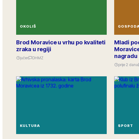
OKOLIŠ
GOSPOD
Brod Moravice u vrhu po kvaliteti
Mladi po
zraka u regiji
Moravice
nagradu
jučer
DHMZ
prije 2 dana
KULTURA
SPORT