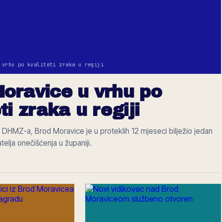
 vrhu po kvaliteti zraka u regiji
oravice u vrhu po
ti zraka u regiji
DHMZ-a, Brod Moravice je u proteklih 12 mjeseci bilježio jedan
telja onečišćenja u županiji.