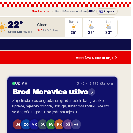
Naslovnica
·
Brod Moravice
uživo
HR
EN
Prijava
22
°
Danas
Pet
Sub
Clear
35
°
19
°
·
6
km/h
Brod Moravice
35
°
32
°
30
°
Sva upozorenja
3 MO · 2.595 članova
UŽIVO
Brod Moravice
uživo
Zajednički prostor građana, gradonačelnika, gradske
uprave, mjesnih odbora, udruga, ustanova i tvrtki. Sve što
se događa u gradu, na jednom mjestu.
UG
ZG
MO
GU
DV
PK
OŠ
+9