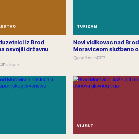
ARSTVO
TURIZAM
duzetnici iz Brod
Novi vidikovac nad Brod
a osvojili državnu
Moraviceom službeno o
prije 3 dana
TZ
Poslovne
VIJESTI