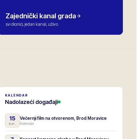
Zajednički kanal grada
svi dionici, jedan kanal, uživo
KALENDAR
Nadolazeći događaji
15
Večernji film na otvorenom, Brod Moravice
Kalendar
kol.