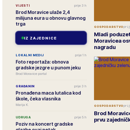
prije 3 h
VIJESTI
Brod Moravice ulaže 2,4
milijuna eura u obnovu glavnog
trga
pri
GOSPODARSTVO
Mladi poduzet
IZ ZAJEDNICE
Moravicea osv
nagradu
prije 1 h
LOKALNI MEDIJ
Foto reportaža: obnova
gradske jezgre u punom jeku
Brod Moravice portal
prije 3 h
GRAĐANIN
Pronađena maca lutalica kod
škole, čeka vlasnika
Marija K.
pri
GOSPODARSTVO
Brod Moravice
prije 5 h
UDRUGA
prvu zajedničk
Poziv na koncert gradske
glazbe ovaj petak