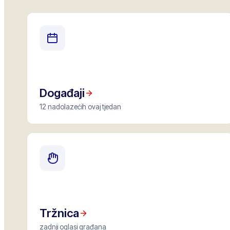
Događaji
12 nadolazećih ovaj tjedan
Tržnica
zadnji oglasi građana