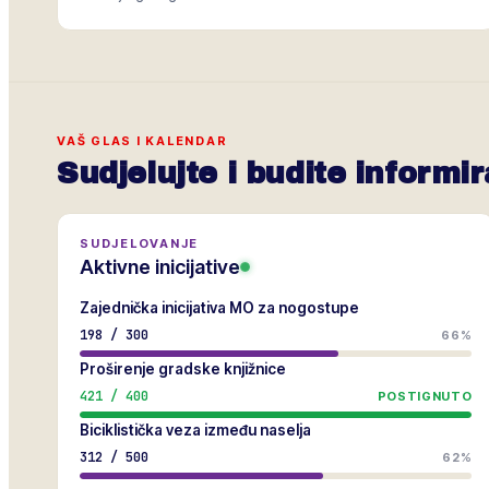
VAŠ GLAS I KALENDAR
Sudjelujte i budite informir
SUDJELOVANJE
Aktivne inicijative
Zajednička inicijativa MO za nogostupe
198
/
300
66%
Proširenje gradske knjižnice
421
/
400
POSTIGNUTO
Biciklistička veza između naselja
312
/
500
62%