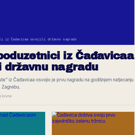
ci iz Čađavicaa osvojili državnu nagradu
poduzetnici iz Čađavicaa
li državnu nagradu
e" iz Čađavicaa osvojio je prvu nagradu na godišnjem natjecanju
u Zagrebu.
slovne