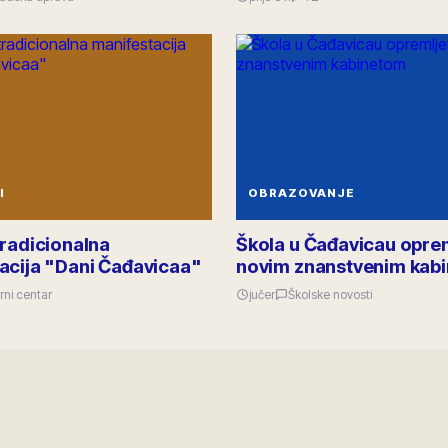
I
OBRAZOVANJE
tradicionalna
Škola u Čađavicau opre
acija "Dani Čađavicaa"
novim znanstvenim kab
rni centar
jučer
Školske novosti