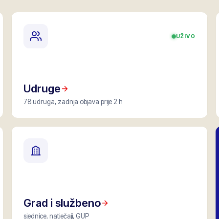
UŽIVO
Udruge
78 udruga, zadnja objava prije 2 h
Grad i službeno
sjednice, natječaji, GUP