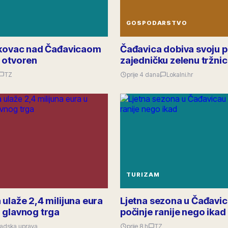
GOSPODARSTVO
ikovac nad Čađavicaom
Čađavica dobiva svoju p
 otvoren
zajedničku zelenu tržni
TZ
prije 4 dana
Lokalni.hr
TURIZAM
ulaže 2,4 milijuna eura
Ljetna sezona u Čađavi
 glavnog trga
počinje ranije nego ikad
adska uprava
prije 8 h
TZ