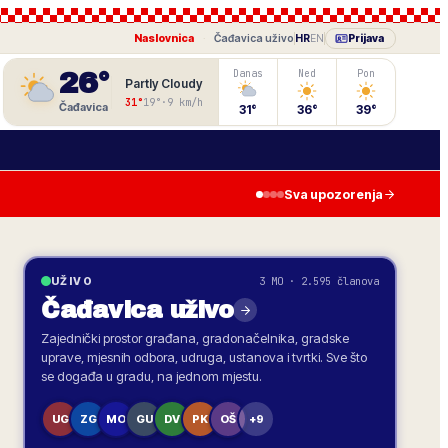
Naslovnica
·
Čađavica
uživo
HR
EN
Prijava
26
°
Danas
Ned
Pon
Partly Cloudy
31
°
19
°
·
9
km/h
Čađavica
31
°
36
°
39
°
Sva upozorenja
3 MO · 2.595 članova
UŽIVO
Čađavica
uživo
Zajednički prostor građana, gradonačelnika, gradske
uprave, mjesnih odbora, udruga, ustanova i tvrtki. Sve što
se događa u gradu, na jednom mjestu.
UG
ZG
MO
GU
DV
PK
OŠ
+9