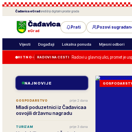
Čađavica
eGrad
·
središnji digitalni prostor grada
Čađavica
Prati
Pozovi sugrađan
eGrad
Vijesti
Događaji
Lokalna ponuda
Mjesni odbori
Radovi u glavnoj ulici, promet je u
HITNO
4
RADOVI NA CESTI
NAJNOVIJE
GOSPODARST
prije 2 dana
GOSPODARSTVO
Mladi poduzetnici iz Čađavicaa
osvojili državnu nagradu
prije 3 dana
TURIZAM