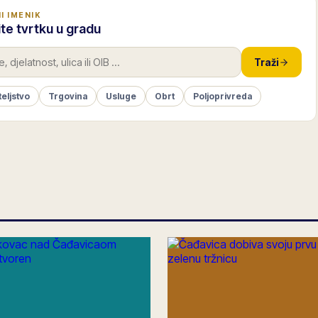
I IMENIK
te tvrtku u gradu
Traži
teljstvo
Trgovina
Usluge
Obrt
Poljoprivreda