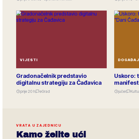
VIJESTI
DOGAĐAJ
Gradonačelnik predstavio
Uskoro: 
digitalnu strategiju za Čađavica
manifest
prije 20 h
eGrad
jučer
Kultu
VRATA U ZAJEDNICU
Kamo želite ući