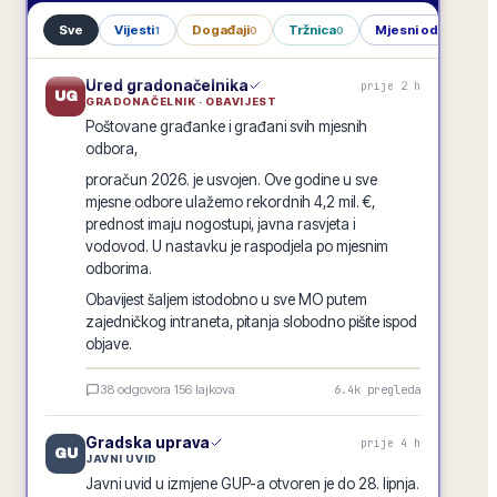
Sve
Vijesti
Događaji
Tržnica
Mjesni odbori
1
0
0
1
Ured gradonačelnika
prije 2 h
UG
GRADONAČELNIK · OBAVIJEST
Poštovane građanke i građani svih mjesnih
odbora,
proračun 2026. je usvojen. Ove godine u sve
mjesne odbore ulažemo rekordnih 4,2 mil. €,
prednost imaju nogostupi, javna rasvjeta i
vodovod. U nastavku je raspodjela po mjesnim
odborima.
Obavijest šaljem istodobno u sve MO putem
zajedničkog intraneta, pitanja slobodno pišite ispod
objave.
Raspodjela investicija 2026. · po mjesnim odborima
38
odgovora
·
156
lajkova
6.4k
pregleda
GRADSKA OBAVIJEST
Gradska uprava
prije 4 h
GU
JAVNI UVID
Javni uvid u izmjene GUP-a otvoren je do 28. lipnja.