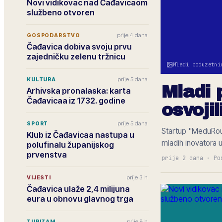
Novi vidikovac nad Čađavicaom
službeno otvoren
prije 4 dana
GOSPODARSTVO
Čađavica dobiva svoju prvu
zajedničku zelenu tržnicu
Mladi poduzetni
prije 5 dana
KULTURA
Mladi 
Arhivska pronalaska: karta
Čađavicaa iz 1732. godine
osvoji
prije 5 dana
SPORT
Startup "MeduRout
Klub iz Čađavicaa nastupa u
mladih inovatora 
polufinalu županijskog
prvenstva
prije 2 dana
·
Po
prije 3 h
VIJESTI
Čađavica ulaže 2,4 milijuna
eura u obnovu glavnog trga
prije 8 h
TURIZAM