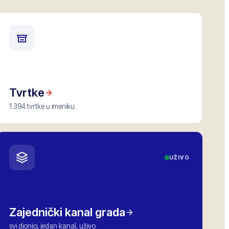
Tvrtke
1.394 tvrtke u imeniku
UŽIVO
Zajednički kanal grada
svi dionici, jedan kanal, uživo