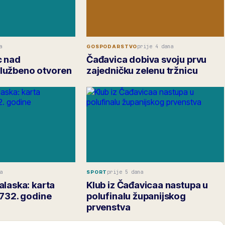
a
prije 4 dana
GOSPODARSTVO
c nad
Čađavica dobiva svoju prvu
lužbeno otvoren
zajedničku zelenu tržnicu
a
prije 5 dana
SPORT
alaska: karta
Klub iz Čađavicaa nastupa u
1732. godine
polufinalu županijskog
prvenstva