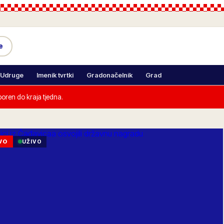
e
Udruge
Imenik tvrtki
Gradonačelnik
Grad
sporen do kraja tjedna.
VO
UŽIVO