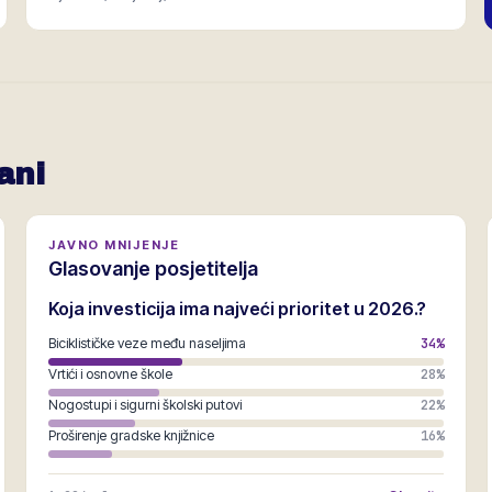
ani
JAVNO MNIJENJE
Glasovanje posjetitelja
Koja investicija ima najveći prioritet u 2026.?
Biciklističke veze među naseljima
34
%
Vrtići i osnovne škole
28
%
Nogostupi i sigurni školski putovi
22
%
Proširenje gradske knjižnice
16
%