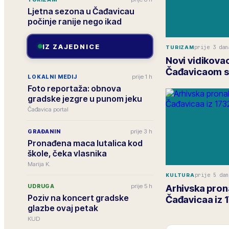
Ljetna sezona u Čađavicau
počinje ranije nego ikad
IZ ZAJEDNICE
prije 3 dan
TURIZAM
Novi vidikova
Čađavicaom s
prije 1 h
LOKALNI MEDIJ
Foto reportaža: obnova
gradske jezgre u punom jeku
Čađavica portal
prije 3 h
GRAĐANIN
Pronađena maca lutalica kod
škole, čeka vlasnika
Marija K.
prije 5 dan
KULTURA
prije 5 h
Arhivska pron
UDRUGA
Poziv na koncert gradske
Čađavicaa iz 
glazbe ovaj petak
KUD