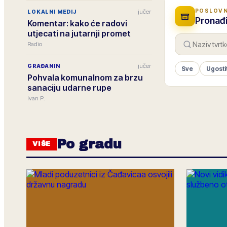
POSLOVN
jučer
LOKALNI MEDIJ
Pronađi
Komentar: kako će radovi
utjecati na jutarnji promet
Radio
jučer
GRAĐANIN
Sve
Ugosti
Pohvala komunalnom za brzu
sanaciju udarne rupe
Ivan P.
Po gradu
VIŠE