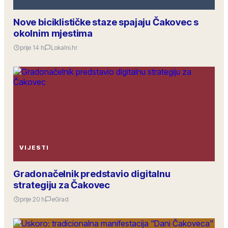
Nove biciklističke staze spajaju Čakovec s
okolnim mjestima
prije 14 h
Lokalni.hr
VIJESTI
Gradonačelnik predstavio digitalnu
strategiju za Čakovec
prije 20 h
eGrad