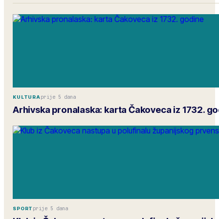
prije 5 dana
KULTURA
Arhivska pronalaska: karta Čakoveca iz 1732. g
prije 5 dana
SPORT