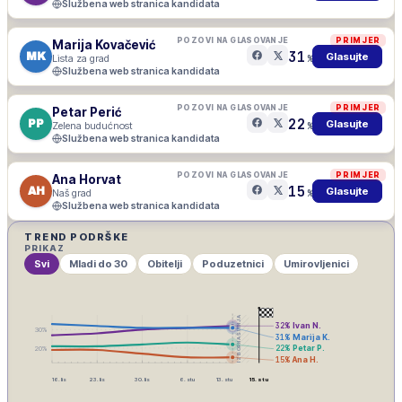
Službena web stranica kandidata
POZOVI NA GLASOVANJE
PRIMJER
Marija Kovačević
31
MK
Glasujte
Lista za grad
%
Službena web stranica kandidata
POZOVI NA GLASOVANJE
PRIMJER
Petar Perić
22
PP
Glasujte
Zelena budućnost
%
Službena web stranica kandidata
POZOVI NA GLASOVANJE
PRIMJER
Ana Horvat
15
AH
Glasujte
Naš grad
%
Službena web stranica kandidata
TREND PODRŠKE
PRIKAZ
Svi
Mladi do 30
Obitelji
Poduzetnici
Umirovljenici
IZBORNA ŠUTNJA
32
%
Ivan N.
30
%
31
%
Marija K.
22
%
Petar P.
20
%
15
%
Ana H.
16. lis
23. lis
30. lis
6. stu
13. stu
15. stu