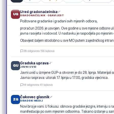
Ured gradonačelnika
UG
GRADONAČELNIK · OBAVIJEST
Poštovane građanke i građani svih mjesnih odbora,
proračun 2026. je usvojen. Ove godine u sve mjesne odbore ula
javna rasvjeta i vodovod. U nastavku je raspodjela po mjesnim
Obavijest šaljem istodobno u sve MO putem zajedničkog intranet
Raspodjela investicija 2026. · po mjesnim odborima
38
odgovora
·
156
lajkova
GRADSKA OBAVIJEST
Gradska uprava
GU
JAVNI UVID
Javni uvid u izmjene GUP-a otvoren je do 28. lipnja. Materijali s
Javna rasprava: utorak 17. lipnja u 17.00, gradska vijećnica.
14
odgovora
·
41
lajkova
Čakovec glasnik
ZG
GRADSKI MEDIJ
Novi broj je vani. U fokusu: obnova gradske jezgre, intervju s r
manifestacija po svim mjesnim odborima. Tiskano izdanje u san
Čakovec glasnik · lipanj 2026.