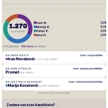
32
%
Ivan N.
1.270
31
%
Marija K.
22
%
Petar P.
GLASOVA
15
%
Ana H.
1.270
glasova ·
148
dana
do izbora
izvor: rast podrške
NAJBRŽE RASTE
Ivan Novaković
+1 p.b. ovaj tjedan
izvor: pitanja posjetitelja
NAJVIŠE PITANJA
Promet
ovaj tjedan
izvor: odazivnost kandidata
NAJAKTIVNIJI KANDIDAT
Marija Kovačević
najviše odgovora
na temelju aktivnosti posjetitelja
Zanima vas stav kandidata?