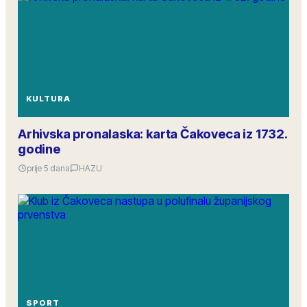
KULTURA
Arhivska pronalaska: karta Čakoveca iz 1732.
godine
prije 5 dana
HAZU
SPORT