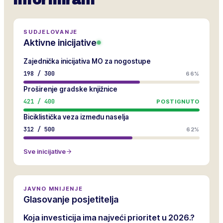
informirani
SUDJELOVANJE
Aktivne inicijative
Zajednička inicijativa MO za nogostupe
198
/
300
66%
Proširenje gradske knjižnice
421
/
400
POSTIGNUTO
Biciklistička veza između naselja
312
/
500
62%
Sve inicijative
JAVNO MNIJENJE
Glasovanje posjetitelja
Koja investicija ima najveći prioritet u 2026.?