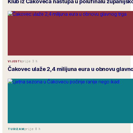
Klub iz Čakoveca nastupa u polufinalu županijs
prije 3 h
VIJESTI
Čakovec ulaže 2,4 milijuna eura u obnovu glavn
prije 8 h
TURIZAM