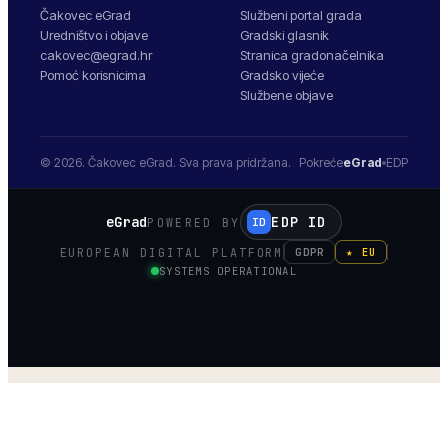
Čakovec eGrad
Službeni portal grada
Uredništvo i objave
Gradski glasnik
cakovec@egrad.hr
Stranica gradonačelnika
Pomoć korisnicima
Gradsko vijeće
Službene objave
© 2026.
Čakovec
eGrad. Sva prava pridržana.
Pokreće
eGrad
EDP
eGrad
EDP ID
POWERED BY
ID
EUROPEAN DIGITAL PLATFORM
GDPR
★ EU
SYSTEMS OPERATIONAL