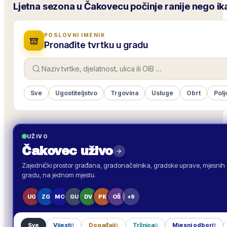
Ljetna sezona u Čakovecu počinje ranije nego ik
POSLOVNI IMENIK
Pronađite tvrtku u gradu
Sve
Ugostiteljstvo
Trgovina
Usluge
Obrt
Polj
UŽIVO
Čakovec
uživo
Zajednički prostor građana, gradonačelnika, gradske uprave, mjesnih o
gradu, na jednom mjestu.
UG
ZG
MO
GU
DV
PK
OŠ
+9
Sve
Vijesti
Događaji
Tržnica
Mjesni odbori
1
0
0
1