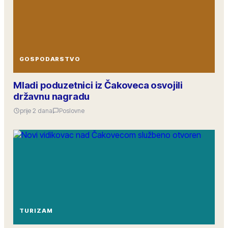
GOSPODARSTVO
Mladi poduzetnici iz Čakoveca osvojili
državnu nagradu
prije 2 dana
Poslovne
TURIZAM