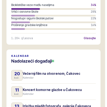
Biciklističke veze među naseljima
34
%
Vrtići i osnovne škole
28
%
Nogostupi i sigurni školski putovi
22
%
Proširenje gradske knjižnice
16
%
1.204
glasova
Glasujte
KALENDAR
Nadolazeći događaji
20
Večernji film na otvorenom, Čakovec
Kalendar
kol.
11
Koncert komorne glazbe u Čakovecu
Kalendar
kol.
13
Izložba mladih fotografa, galerija Čakoveca