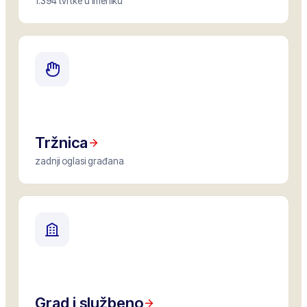
1.394 tvrtke u imeniku
Tržnica
zadnji oglasi građana
Grad i službeno