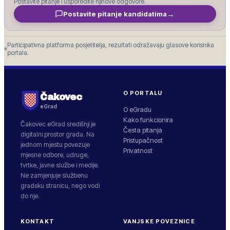
Postavite pitanje i usporedite njihove odgovore.
→
Postavite pitanje kandidatima
Participativna platforma posjetitelja, rezultati odražavaju glasove korisnika
portala.
O PORTALU
Čakovec
eGrad
O eGradu
Kako funkcionira
Čakovec
eGrad središnji je
Česta pitanja
digitalni prostor grada. Na
Pristupačnost
jednom mjestu povezuje
Privatnost
mjesne odbore, udruge,
tvrtke, javne službe i medije.
Ne zamjenjuje službenu
gradsku stranicu, nego vodi
do nje.
KONTAKT
VANJSKE POVEZNICE