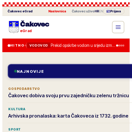
Čakovec
eGrad
Naslovnica
·
Čakovec
uživo
HR
EN
Prijava
Čakovec
eGrad
Prekid opskrbe vodom u srijedu između 8.00 i 13.00 zbog zamjene zasuna.
HITNO
4
VODOVOD
NAJNOVIJE
GOSPODARSTVO
Čakovec dobiva svoju prvu zajedničku zelenu tržnicu
KULTURA
Arhivska pronalaska: karta Čakoveca iz 1732. godine
SPORT