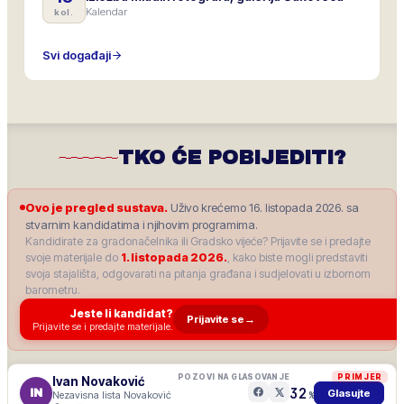
Kalendar
kol.
Svi događaji
TKO ĆE POBIJEDITI?
Ovo je pregled sustava.
Uživo krećemo 16. listopada 2026. sa
stvarnim kandidatima i njihovim programima.
Kandidirate za gradonačelnika ili Gradsko vijeće? Prijavite se i predajte
svoje materijale do
1. listopada 2026.
, kako biste mogli predstaviti
svoja stajališta, odgovarati na pitanja građana i sudjelovati u izbornom
barometru.
Jeste li kandidat?
Prijavite se
→
Prijavite se i predajte materijale.
POZOVI NA GLASOVANJE
PRIMJER
Ivan Novaković
32
IN
Glasujte
Nezavisna lista Novaković
%