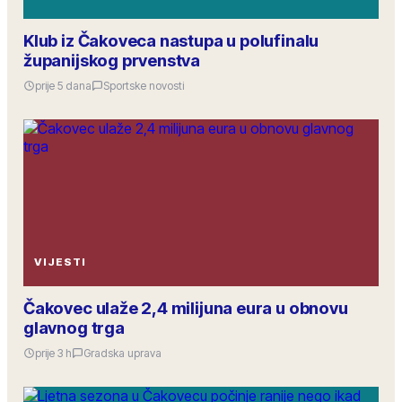
Klub iz Čakoveca nastupa u polufinalu
županijskog prvenstva
prije 5 dana
Sportske novosti
VIJESTI
Čakovec ulaže 2,4 milijuna eura u obnovu
glavnog trga
prije 3 h
Gradska uprava