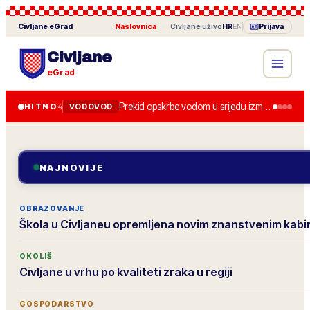
Civljane
eGrad
Naslovnica
·
Civljane
uživo
HR
EN
Prijava
Civljane
eGrad
Prekid opskrbe vodom u srijedu između 8.00 i 13.00 zbog zamjene zasuna.
HITNO
4
VODOVOD
NAJNOVIJE
OBRAZOVANJE
Škola u Civljaneu opremljena novim znanstvenim kab
OKOLIŠ
Civljane u vrhu po kvaliteti zraka u regiji
GOSPODARSTVO