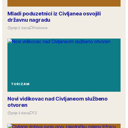
Mladi poduzetnici iz Civljanea osvojili
državnu nagradu
prije 2 dana
Poslovne
TURIZAM
Novi vidikovac nad Civljaneom službeno
otvoren
prije 3 dana
TZ