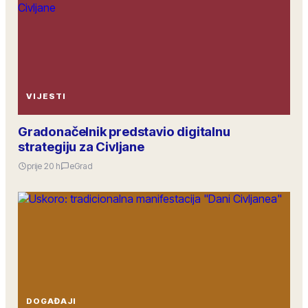
VIJESTI
Gradonačelnik predstavio digitalnu
strategiju za Civljane
prije 20 h
eGrad
DOGAĐAJI