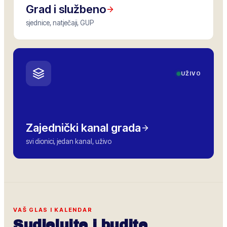
Grad i službeno
sjednice, natječaji, GUP
UŽIVO
Zajednički kanal grada
svi dionici, jedan kanal, uživo
VAŠ GLAS I KALENDAR
Sudjelujte i budite