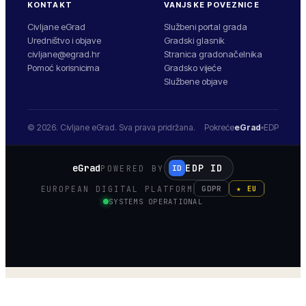
KONTAKT
VANJSKE POVEZNICE
Civljane eGrad
Službeni portal grada
Uredništvo i objave
Gradski glasnik
civljane@egrad.hr
Stranica gradonačelnika
Pomoć korisnicima
Gradsko vijeće
Službene objave
© 2026.
Civljane
eGrad. Sva prava pridržana.
Pokreće
eGrad
EDP
eGrad
EDP ID
POWERED BY
ID
EUROPEAN DIGITAL PLATFORM
GDPR
★ EU
SYSTEMS OPERATIONAL