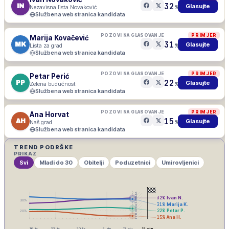
32
IN
Glasujte
Nezavisna lista Novaković
%
Službena web stranica kandidata
POZOVI NA GLASOVANJE
PRIMJER
Marija Kovačević
31
MK
Glasujte
Lista za grad
%
Službena web stranica kandidata
POZOVI NA GLASOVANJE
PRIMJER
Petar Perić
22
PP
Glasujte
Zelena budućnost
%
Službena web stranica kandidata
POZOVI NA GLASOVANJE
PRIMJER
Ana Horvat
15
AH
Glasujte
Naš grad
%
Službena web stranica kandidata
TREND PODRŠKE
PRIKAZ
Svi
Mladi do 30
Obitelji
Poduzetnici
Umirovljenici
IZBORNA ŠUTNJA
32
%
Ivan N.
30
%
31
%
Marija K.
22
%
Petar P.
20
%
15
%
Ana H.
16. lis
23. lis
30. lis
6. stu
13. stu
15. stu