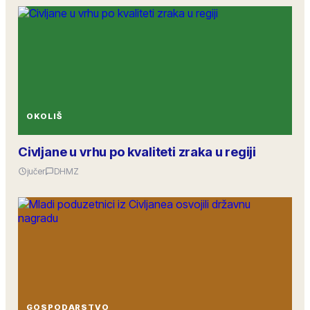
OKOLIŠ
Civljane u vrhu po kvaliteti zraka u regiji
jučer
DHMZ
GOSPODARSTVO