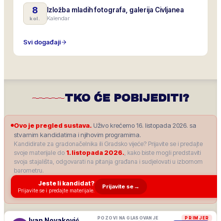
8
Izložba mladih fotografa, galerija Civljanea
Kalendar
kol.
Svi događaji
TKO ĆE POBIJEDITI?
Ovo je pregled sustava.
Uživo krećemo 16. listopada 2026. sa
stvarnim kandidatima i njihovim programima.
Kandidirate za gradonačelnika ili Gradsko vijeće? Prijavite se i predajte
svoje materijale do
1. listopada 2026.
, kako biste mogli predstaviti
svoja stajališta, odgovarati na pitanja građana i sudjelovati u izbornom
barometru.
Jeste li kandidat?
Prijavite se
→
Prijavite se i predajte materijale.
POZOVI NA GLASOVANJE
PRIMJER
Ivan Novaković