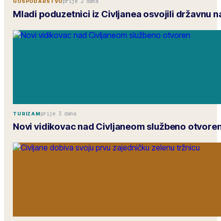
prije 2 dana
GOSPODARSTVO
Mladi poduzetnici iz Civljanea osvojili državnu 
prije 3 dana
TURIZAM
Novi vidikovac nad Civljaneom službeno otvore