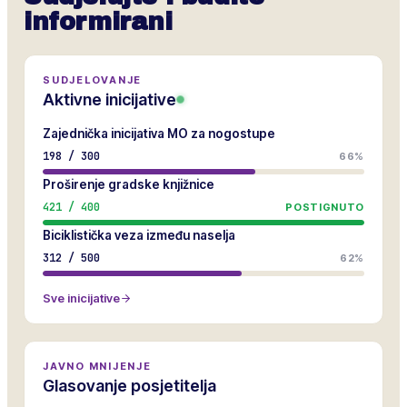
informirani
SUDJELOVANJE
Aktivne inicijative
Zajednička inicijativa MO za nogostupe
198
/
300
66%
Proširenje gradske knjižnice
421
/
400
POSTIGNUTO
Biciklistička veza između naselja
312
/
500
62%
Sve inicijative
JAVNO MNIJENJE
Glasovanje posjetitelja