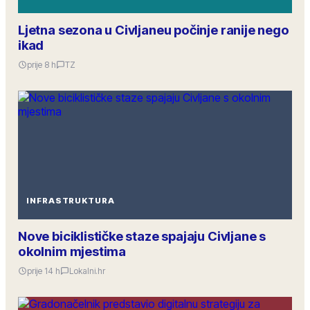
Ljetna sezona u Civljaneu počinje ranije nego
ikad
prije 8 h
TZ
INFRASTRUKTURA
Nove biciklističke staze spajaju Civljane s
okolnim mjestima
prije 14 h
Lokalni.hr