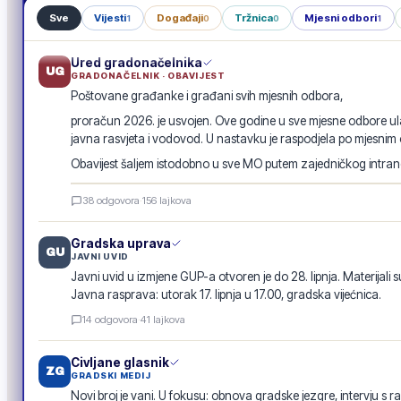
Sve
Vijesti
Događaji
Tržnica
Mjesni odbori
1
0
0
1
Ured gradonačelnika
UG
GRADONAČELNIK · OBAVIJEST
Poštovane građanke i građani svih mjesnih odbora,
proračun 2026. je usvojen. Ove godine u sve mjesne odbore ula
javna rasvjeta i vodovod. U nastavku je raspodjela po mjesnim
Obavijest šaljem istodobno u sve MO putem zajedničkog intranet
Raspodjela investicija 2026. · po mjesnim odborima
38
odgovora
·
156
lajkova
GRADSKA OBAVIJEST
Gradska uprava
GU
JAVNI UVID
Javni uvid u izmjene GUP-a otvoren je do 28. lipnja. Materijali s
Javna rasprava: utorak 17. lipnja u 17.00, gradska vijećnica.
14
odgovora
·
41
lajkova
Civljane glasnik
ZG
GRADSKI MEDIJ
Novi broj je vani. U fokusu: obnova gradske jezgre, intervju s r