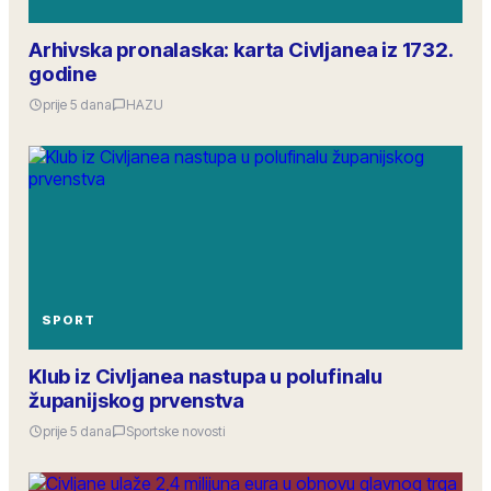
Arhivska pronalaska: karta Civljanea iz 1732.
godine
prije 5 dana
HAZU
SPORT
Klub iz Civljanea nastupa u polufinalu
županijskog prvenstva
prije 5 dana
Sportske novosti