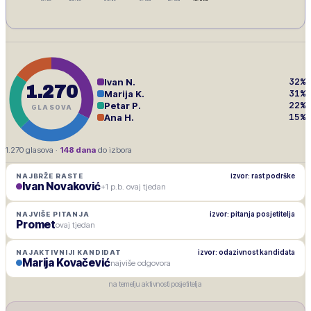
32
%
Ivan N.
1.270
31
%
Marija K.
22
%
Petar P.
GLASOVA
15
%
Ana H.
1.270
glasova ·
148
dana
do izbora
izvor: rast podrške
NAJBRŽE RASTE
Ivan Novaković
+1 p.b. ovaj tjedan
izvor: pitanja posjetitelja
NAJVIŠE PITANJA
Promet
ovaj tjedan
izvor: odazivnost kandidata
NAJAKTIVNIJI KANDIDAT
Marija Kovačević
najviše odgovora
na temelju aktivnosti posjetitelja