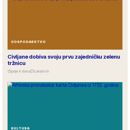
GOSPODARSTVO
Civljane dobiva svoju prvu zajedničku zelenu
tržnicu
prije 4 dana
Lokalni.hr
KULTURA