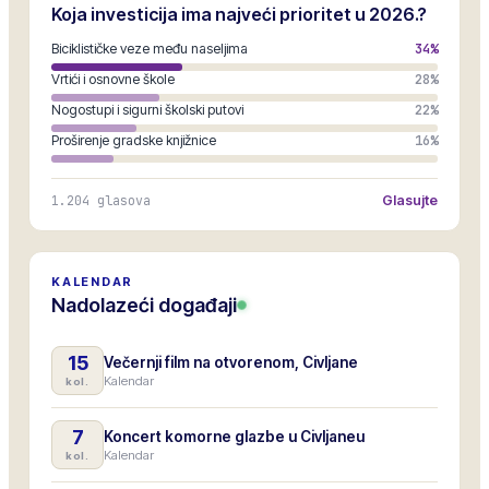
Koja investicija ima najveći prioritet u 2026.?
Biciklističke veze među naseljima
34
%
Vrtići i osnovne škole
28
%
Nogostupi i sigurni školski putovi
22
%
Proširenje gradske knjižnice
16
%
1.204
glasova
Glasujte
KALENDAR
Nadolazeći događaji
15
Večernji film na otvorenom, Civljane
Kalendar
kol.
7
Koncert komorne glazbe u Civljaneu
Kalendar
kol.