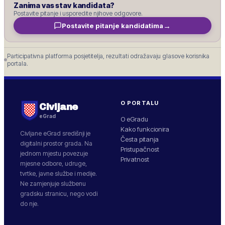
Zanima vas stav kandidata?
Postavite pitanje i usporedite njihove odgovore.
→
Postavite pitanje kandidatima
Participativna platforma posjetitelja, rezultati odražavaju glasove korisnika
portala.
O PORTALU
Civljane
eGrad
O eGradu
Kako funkcionira
Civljane
eGrad središnji je
Česta pitanja
digitalni prostor grada. Na
Pristupačnost
jednom mjestu povezuje
Privatnost
mjesne odbore, udruge,
tvrtke, javne službe i medije.
Ne zamjenjuje službenu
gradsku stranicu, nego vodi
do nje.