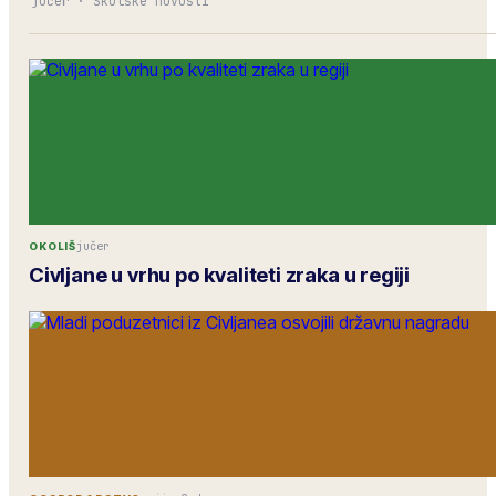
jučer
·
Školske novosti
jučer
OKOLIŠ
Civljane u vrhu po kvaliteti zraka u regiji