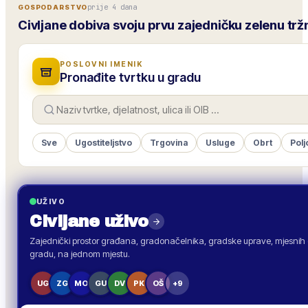
prije 4 dana
GOSPODARSTVO
Civljane dobiva svoju prvu zajedničku zelenu trž
POSLOVNI IMENIK
Pronađite tvrtku u gradu
Sve
Ugostiteljstvo
Trgovina
Usluge
Obrt
Polj
UŽIVO
Civljane
uživo
Zajednički prostor građana, gradonačelnika, gradske uprave, mjesnih o
gradu, na jednom mjestu.
UG
ZG
MO
GU
DV
PK
OŠ
+9