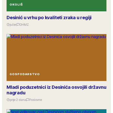
OKOLIŠ
Desinić u vrhu po kvaliteti zraka u regiji
jučer
DHMZ
GOSPODARSTVO
Mladi poduzetnici iz Desinića osvojili državnu
nagradu
prije 2 dana
Poslovne