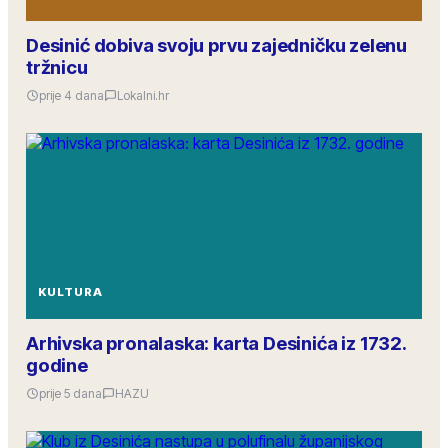
Desinić dobiva svoju prvu zajedničku zelenu
tržnicu
prije 4 dana
Lokalni.hr
KULTURA
Arhivska pronalaska: karta Desinića iz 1732.
godine
prije 5 dana
HAZU