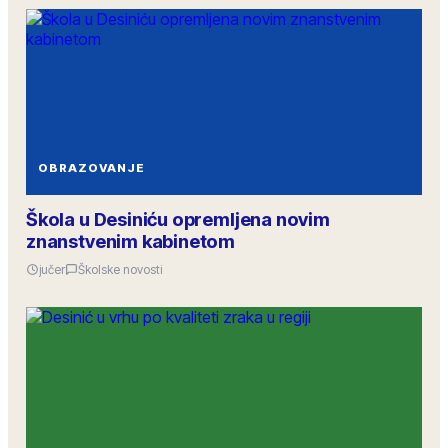
OBRAZOVANJE
Škola u Desiniću opremljena novim
znanstvenim kabinetom
jučer
Školske novosti