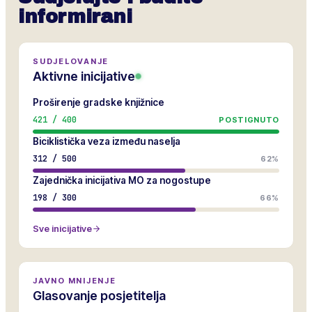
informirani
SUDJELOVANJE
Aktivne inicijative
Proširenje gradske knjižnice
421
/
400
POSTIGNUTO
Biciklistička veza između naselja
312
/
500
62%
Zajednička inicijativa MO za nogostupe
198
/
300
66%
Sve inicijative
JAVNO MNIJENJE
Glasovanje posjetitelja