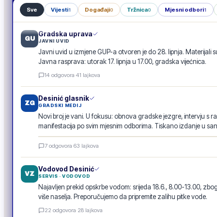
Sve
Vijesti
Događaji
Tržnica
Mjesni odbori
1
0
0
1
Gradska uprava
GU
JAVNI UVID
Javni uvid u izmjene GUP-a otvoren je do 28. lipnja. Materijali s
Javna rasprava: utorak 17. lipnja u 17.00, gradska vijećnica.
14
odgovora
·
41
lajkova
Desinić glasnik
ZG
GRADSKI MEDIJ
Novi broj je vani. U fokusu: obnova gradske jezgre, intervju s r
manifestacija po svim mjesnim odborima. Tiskano izdanje u san
Desinić glasnik · lipanj 2026.
7
odgovora
·
63
lajkova
E-GLASILO
Vodovod Desinić
VZ
SERVIS · VODOVOD
Najavljen prekid opskrbe vodom: srijeda 18.6., 8.00-13.00, 
više naselja. Preporučujemo da pripremite zalihu pitke vode.
22
odgovora
·
28
lajkova