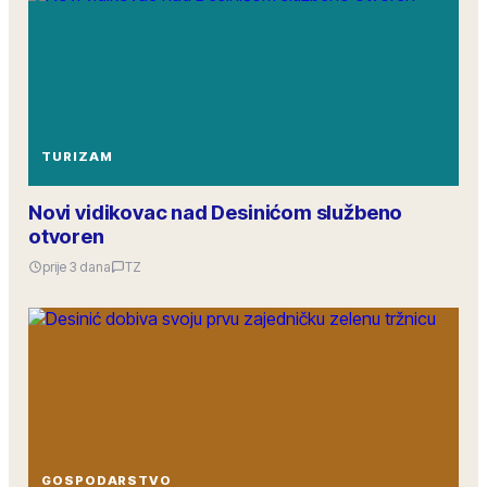
TURIZAM
Novi vidikovac nad Desinićom službeno
otvoren
prije 3 dana
TZ
GOSPODARSTVO