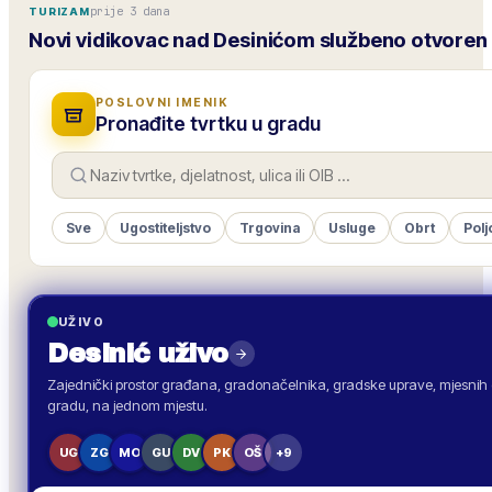
prije 3 dana
TURIZAM
Novi vidikovac nad Desinićom službeno otvoren
POSLOVNI IMENIK
Pronađite tvrtku u gradu
Sve
Ugostiteljstvo
Trgovina
Usluge
Obrt
Polj
UŽIVO
Desinić
uživo
Zajednički prostor građana, gradonačelnika, gradske uprave, mjesnih o
gradu, na jednom mjestu.
UG
ZG
MO
GU
DV
PK
OŠ
+9