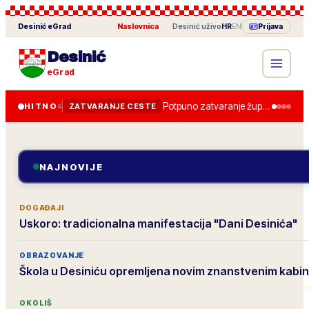
Desinić
eGrad
Naslovnica
·
Desinić
uživo
HR
EN
Prijava
Desinić
eGrad
Potpuno zatvaranje županijske ceste od 28. lipnja, obilazak je uređen.
HITNO
4
ZATVARANJE CESTE
NAJNOVIJE
DOGAĐAJI
Uskoro: tradicionalna manifestacija "Dani Desinića"
OBRAZOVANJE
Škola u Desiniću opremljena novim znanstvenim kabi
OKOLIŠ