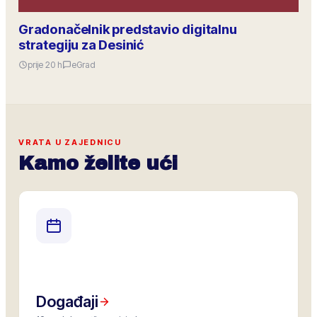
Gradonačelnik predstavio digitalnu
strategiju za Desinić
prije 20 h
eGrad
VRATA U ZAJEDNICU
Kamo želite ući
Događaji