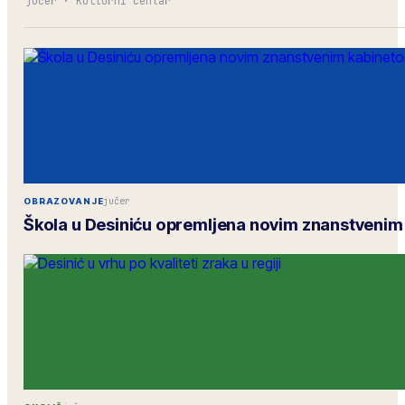
jučer
·
Kulturni centar
jučer
OBRAZOVANJE
Škola u Desiniću opremljena novim znanstveni