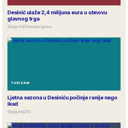
Desinić ulaže 2,4 milijuna eura u obnovu
glavnog trga
prije 3 h
Gradska uprava
TURIZAM
Ljetna sezona u Desiniću počinje ranije nego
ikad
prije 8 h
TZ