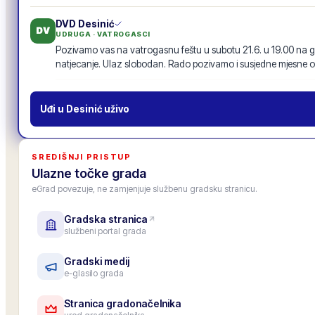
DVD Desinić
DV
UDRUGA · VATROGASCI
Pozivamo vas na vatrogasnu feštu u subotu 21.6. u 19.00 na g
natjecanje. Ulaz slobodan. Rado pozivamo i susjedne mjesne o
Vatrogasna fešta · 21.6.
19
odgovora
·
94
lajkova
POZIV
Uđi u
Desinić
uživo
MO Centar
MO
MJESNI ODBOR
Inicijativu za nogostup uz glavnu cestu s 87 potpisa proslijedili
SREDIŠNJI PRISTUP
prenosimo u zajednički tok objava, da je vide i drugi mjesni odbo
Ulazne točke grada
11
odgovora
·
52
lajkova
eGrad povezuje, ne zamjenjuje službenu gradsku stranicu.
Gradska stranica
Gradska osnovna škola
OŠ
službeni portal grada
USTANOVA · ŠKOLA
Upis u 1. razred za školsku godinu 2026./27. je završen, upisano
Roditeljski sastanak za roditelje budućih prvašića: 25. lipnja u 1
Gradski medij
e-glasilo grada
6
odgovora
·
33
lajkova
Stranica gradonačelnika
Zamjenica gradonačelnika