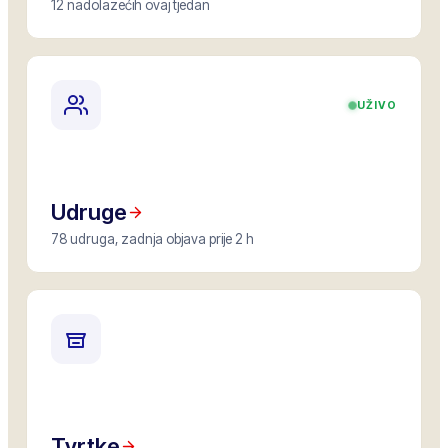
12 nadolazećih ovaj tjedan
UŽIVO
Udruge
78 udruga, zadnja objava prije 2 h
Tvrtke