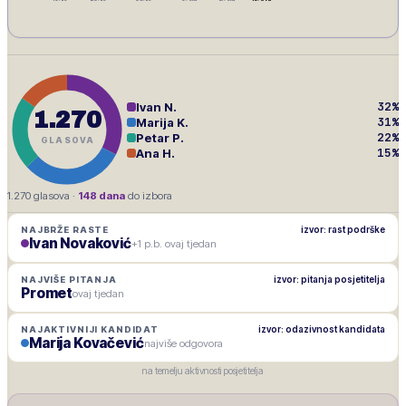
32
%
Ivan N.
1.270
31
%
Marija K.
22
%
Petar P.
GLASOVA
15
%
Ana H.
1.270
glasova ·
148
dana
do izbora
izvor: rast podrške
NAJBRŽE RASTE
Ivan Novaković
+1 p.b. ovaj tjedan
izvor: pitanja posjetitelja
NAJVIŠE PITANJA
Promet
ovaj tjedan
izvor: odazivnost kandidata
NAJAKTIVNIJI KANDIDAT
Marija Kovačević
najviše odgovora
na temelju aktivnosti posjetitelja