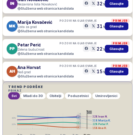
32
IN
Glasujte
Nezavisna lista Novaković
%
Službena web stranica kandidata
POZOVI NA GLASOVANJE
PRIMJER
Marija Kovačević
31
MK
Glasujte
Lista za grad
%
Službena web stranica kandidata
POZOVI NA GLASOVANJE
PRIMJER
Petar Perić
22
PP
Glasujte
Zelena budućnost
%
Službena web stranica kandidata
POZOVI NA GLASOVANJE
PRIMJER
Ana Horvat
15
AH
Glasujte
Naš grad
%
Službena web stranica kandidata
TREND PODRŠKE
PRIKAZ
Svi
Mladi do 30
Obitelji
Poduzetnici
Umirovljenici
IZBORNA ŠUTNJA
32
%
Ivan N.
30
%
31
%
Marija K.
22
%
Petar P.
20
%
15
%
Ana H.
16. lis
23. lis
30. lis
6. stu
13. stu
15. stu