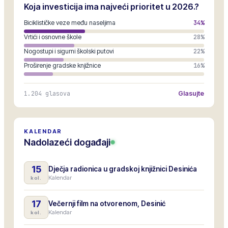
Koja investicija ima najveći prioritet u 2026.?
Biciklističke veze među naseljima
34
%
Vrtići i osnovne škole
28
%
Nogostupi i sigurni školski putovi
22
%
Proširenje gradske knjižnice
16
%
1.204
glasova
Glasujte
KALENDAR
Nadolazeći događaji
15
Dječja radionica u gradskoj knjižnici Desinića
Kalendar
kol.
17
Večernji film na otvorenom, Desinić
Kalendar
kol.