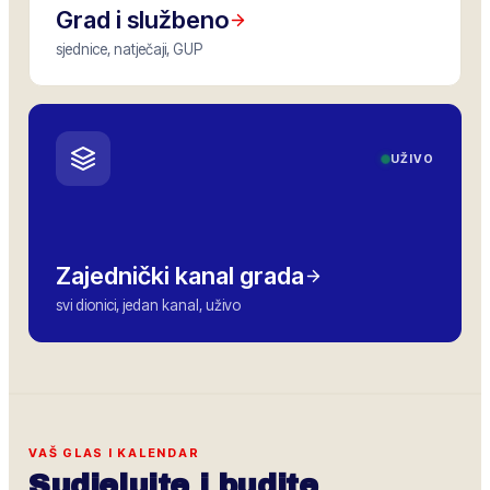
Grad i službeno
sjednice, natječaji, GUP
UŽIVO
Zajednički kanal grada
svi dionici, jedan kanal, uživo
VAŠ GLAS I KALENDAR
Sudjelujte i budite