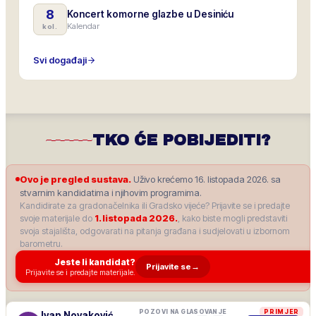
8
Koncert komorne glazbe u Desiniću
Kalendar
kol.
Svi događaji
TKO ĆE POBIJEDITI?
Ovo je pregled sustava.
Uživo krećemo 16. listopada 2026. sa
stvarnim kandidatima i njihovim programima.
Kandidirate za gradonačelnika ili Gradsko vijeće? Prijavite se i predajte
svoje materijale do
1. listopada 2026.
, kako biste mogli predstaviti
svoja stajališta, odgovarati na pitanja građana i sudjelovati u izbornom
barometru.
Jeste li kandidat?
Prijavite se
→
Prijavite se i predajte materijale.
POZOVI NA GLASOVANJE
PRIMJER
Ivan Novaković