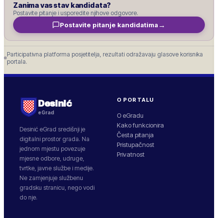
Zanima vas stav kandidata?
Postavite pitanje i usporedite njihove odgovore.
→
Postavite pitanje kandidatima
Participativna platforma posjetitelja, rezultati odražavaju glasove korisnika
portala.
O PORTALU
Desinić
eGrad
O eGradu
Kako funkcionira
Desinić
eGrad središnji je
Česta pitanja
digitalni prostor grada. Na
Pristupačnost
jednom mjestu povezuje
Privatnost
mjesne odbore, udruge,
tvrtke, javne službe i medije.
Ne zamjenjuje službenu
gradsku stranicu, nego vodi
do nje.