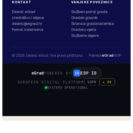
KONTAKT
VANJSKE POVEZNICE
Desinić eGrad
Službeni portal grada
Uredništvo i objave
Gradski glasnik
desinic@egrad.hr
Stranica gradonačelnika
Pomoć korisnicima
Gradsko vijeće
Službene objave
© 2026.
Desinić
eGrad. Sva prava pridržana.
Pokreće
eGrad
EDP
eGrad
EDP ID
POWERED BY
ID
EUROPEAN DIGITAL PLATFORM
GDPR
★ EU
SYSTEMS OPERATIONAL