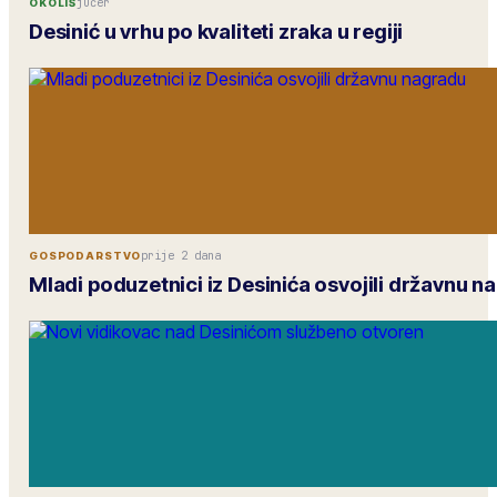
jučer
OKOLIŠ
Desinić u vrhu po kvaliteti zraka u regiji
prije 2 dana
GOSPODARSTVO
Mladi poduzetnici iz Desinića osvojili državnu n