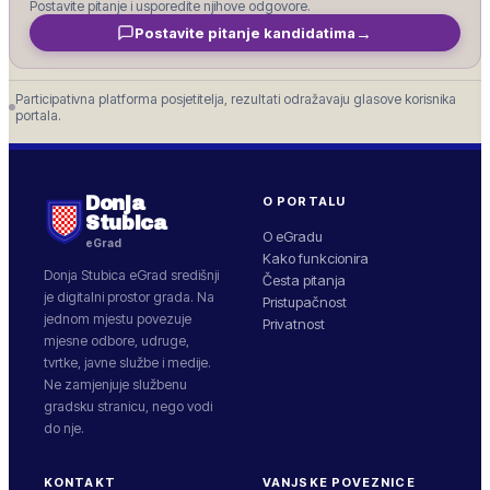
Postavite pitanje i usporedite njihove odgovore.
→
Postavite pitanje kandidatima
Participativna platforma posjetitelja, rezultati odražavaju glasove korisnika
portala.
Donja
O PORTALU
Stubica
O eGradu
eGrad
Kako funkcionira
Donja Stubica
eGrad središnji
Česta pitanja
je digitalni prostor grada. Na
Pristupačnost
jednom mjestu povezuje
Privatnost
mjesne odbore, udruge,
tvrtke, javne službe i medije.
Ne zamjenjuje službenu
gradsku stranicu, nego vodi
do nje.
KONTAKT
VANJSKE POVEZNICE