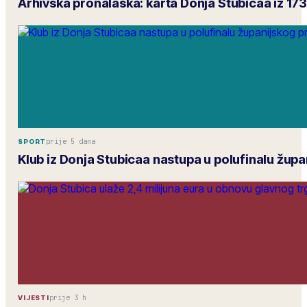
Arhivska pronalaska: karta Donja Stubicaa iz 17
prije 5 dana
SPORT
Klub iz Donja Stubicaa nastupa u polufinalu žup
prije 3 h
VIJESTI