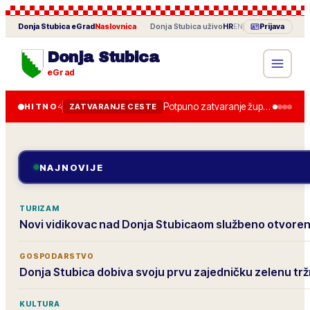
Donja Stubica
eGrad
Naslovnica
·
Donja Stubica
uživo
HR
EN
Prijava
Donja Stubica
eGrad
Potpuno zatvaranje županijske ceste od 28. lipnja, obilazak je uređen.
HITNO
4
ZATVARANJE CESTE
NAJNOVIJE
TURIZAM
Novi vidikovac nad Donja Stubicaom službeno otvore
GOSPODARSTVO
Donja Stubica dobiva svoju prvu zajedničku zelenu trž
KULTURA