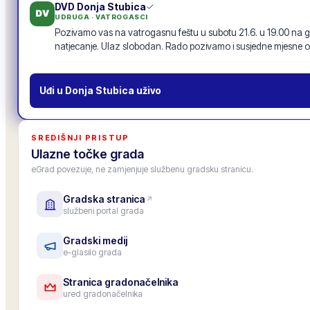
DVD Donja Stubica
DV
UDRUGA · VATROGASCI
Pozivamo vas na vatrogasnu feštu u subotu 21.6. u 19.00 na g
natjecanje. Ulaz slobodan. Rado pozivamo i susjedne mjesne o
Vatrogasna fešta · 21.6.
19
odgovora
·
94
lajkova
POZIV
Uđi u
Donja Stubica
uživo
MO Centar
MO
MJESNI ODBOR
Inicijativu za nogostup uz glavnu cestu s 87 potpisa proslijedili
SREDIŠNJI PRISTUP
prenosimo u zajednički tok objava, da je vide i drugi mjesni odbo
Ulazne točke grada
11
odgovora
·
52
lajkova
eGrad povezuje, ne zamjenjuje službenu gradsku stranicu.
Gradska stranica
Gradska osnovna škola
OŠ
službeni portal grada
USTANOVA · ŠKOLA
Upis u 1. razred za školsku godinu 2026./27. je završen, upisano
Roditeljski sastanak za roditelje budućih prvašića: 25. lipnja u 1
Gradski medij
e-glasilo grada
6
odgovora
·
33
lajkova
Stranica gradonačelnika
Zamjenica gradonačelnika
ured gradonačelnika
PZ
ZAMJENICA GRADONAČELNIKA