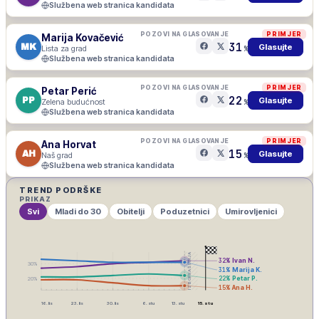
Službena web stranica kandidata
POZOVI NA GLASOVANJE
PRIMJER
Marija Kovačević
31
MK
Glasujte
Lista za grad
%
Službena web stranica kandidata
POZOVI NA GLASOVANJE
PRIMJER
Petar Perić
22
PP
Glasujte
Zelena budućnost
%
Službena web stranica kandidata
POZOVI NA GLASOVANJE
PRIMJER
Ana Horvat
15
AH
Glasujte
Naš grad
%
Službena web stranica kandidata
TREND PODRŠKE
PRIKAZ
Svi
Mladi do 30
Obitelji
Poduzetnici
Umirovljenici
IZBORNA ŠUTNJA
32
%
Ivan N.
30
%
31
%
Marija K.
22
%
Petar P.
20
%
15
%
Ana H.
16. lis
23. lis
30. lis
6. stu
13. stu
15. stu