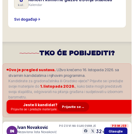
Kalendar
kol.
Svi događaji
TKO ĆE POBIJEDITI?
Ovo je pregled sustava.
Uživo krećemo 16. listopada 2026. sa
stvarnim kandidatima i njihovim programima.
Kandidirate za gradonačelnika ili Gradsko vijeće? Prijavite se i predajte
svoje materijale do
1. listopada 2026.
, kako biste mogli predstaviti
svoja stajališta, odgovarati na pitanja građana i sudjelovati u izbornom
barometru.
Jeste li kandidat?
Prijavite se
→
Prijavite se i predajte materijale.
POZOVI NA GLASOVANJE
PRIMJER
Ivan Novaković
32
IN
Glasujte
Nezavisna lista Novaković
%