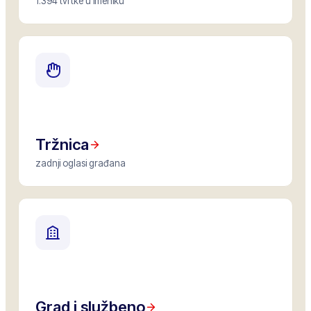
1.394 tvrtke u imeniku
Tržnica
zadnji oglasi građana
Grad i službeno