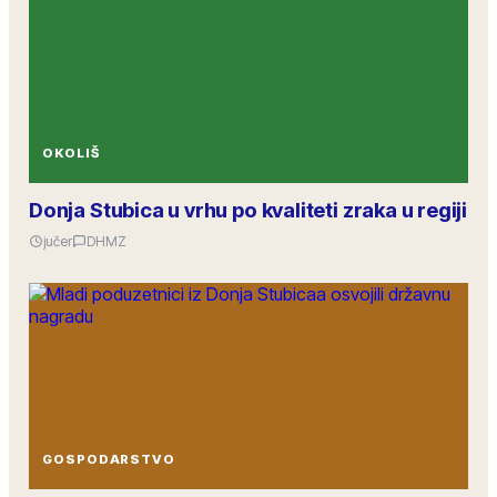
OKOLIŠ
Donja Stubica u vrhu po kvaliteti zraka u regiji
jučer
DHMZ
GOSPODARSTVO