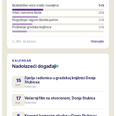
Biciklističke veze među naseljima
34
%
Vrtići i osnovne škole
28
%
Nogostupi i sigurni školski putovi
22
%
Proširenje gradske knjižnice
16
%
1.204
glasova
Glasujte
KALENDAR
Nadolazeći događaji
Dječja radionica u gradskoj knjižnici Donja
15
Stubicaa
kol.
Kalendar
17
Večernji film na otvorenom, Donja Stubica
Kalendar
kol.
8
Koncert komorne glazbe u Donja Stubicau