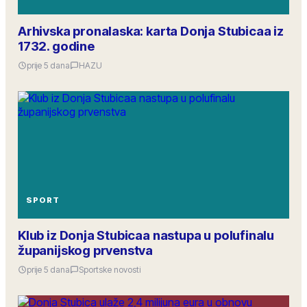
Arhivska pronalaska: karta Donja Stubicaa iz
1732. godine
prije 5 dana
HAZU
SPORT
Klub iz Donja Stubicaa nastupa u polufinalu
županijskog prvenstva
prije 5 dana
Sportske novosti