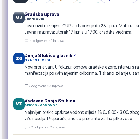
Gradska uprava
GU
JAVNI UVID
Javni uvid u izmjene GUP-a otvoren je do 28. lipnja. Materijali s
Javna rasprava: utorak 17. lipnja u 17.00, gradska vijećnica.
14
odgovora
·
41
lajkova
Donja Stubica glasnik
ZG
GRADSKI MEDIJ
Novi broj je vani. U fokusu: obnova gradske jezgre, intervju s r
manifestacija po svim mjesnim odborima. Tiskano izdanje u san
Donja Stubica glasnik · lipanj 2026.
7
odgovora
·
63
lajkova
E-GLASILO
Vodovod Donja Stubica
VZ
SERVIS · VODOVOD
Najavljen prekid opskrbe vodom: srijeda 18.6., 8.00-13.00, 
više naselja. Preporučujemo da pripremite zalihu pitke vode.
22
odgovora
·
28
lajkova