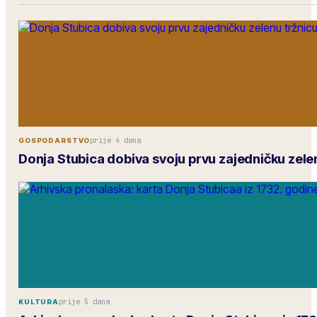
prije 4 dana
GOSPODARSTVO
Donja Stubica dobiva svoju prvu zajedničku zele
prije 5 dana
KULTURA