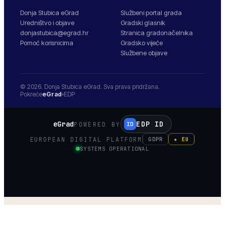
Donja Stubica eGrad
Službeni portal grada
Uredništvo i objave
Gradski glasnik
donjastubica@egrad.hr
Stranica gradonačelnika
Pomoć korisnicima
Gradsko vijeće
Službene objave
© 2026.
Donja Stubica
eGrad. Sva prava pridržana.
Pokreće
eGrad
EDP
eGrad
EDP ID
POWERED BY
ID
EUROPEAN DIGITAL PLATFORM
GDPR
★ EU
SYSTEMS OPERATIONAL