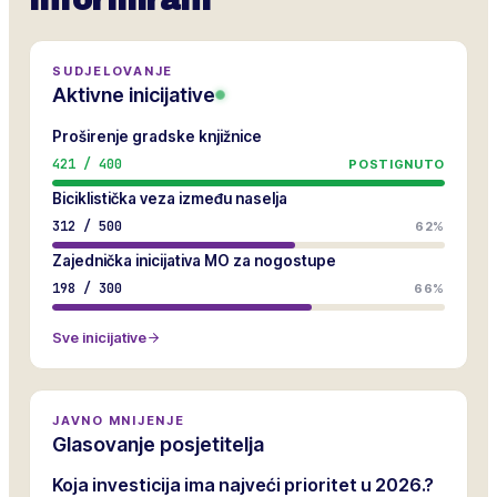
informirani
SUDJELOVANJE
Aktivne inicijative
Proširenje gradske knjižnice
421
/
400
POSTIGNUTO
Biciklistička veza između naselja
312
/
500
62%
Zajednička inicijativa MO za nogostupe
198
/
300
66%
Sve inicijative
JAVNO MNIJENJE
Glasovanje posjetitelja
Koja investicija ima najveći prioritet u 2026.?