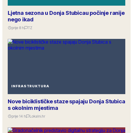
Ljetna sezona u Donja Stubicau počinje ranije
nego ikad
prije 8 h
TZ
INFRASTRUKTURA
Nove biciklističke staze spajaju Donja Stubica
s okolnim mjestima
prije 14 h
Lokalni.hr