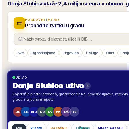
Donja Stubica ulaže 2,4 milijuna eura u obnovu 
POSLOVNI IMENIK
Pronađite tvrtku u gradu
Sve
Ugostiteljstvo
Trgovina
Usluge
Obrt
Polj
UŽIVO
Donja Stubica
uživo
Zajednički prostor građana, gradonačelnika, gradske uprave, mjesnih o
gradu, na jednom mjestu.
UG
ZG
MO
GU
DV
PK
OŠ
+9
Sve
Vijesti
Događaji
Tržnica
Mjesni odbori
1
0
0
1