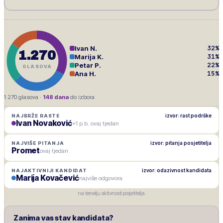
32
%
Ivan N.
1.270
31
%
Marija K.
22
%
Petar P.
GLASOVA
15
%
Ana H.
1.270
glasova ·
148
dana
do izbora
izvor: rast podrške
NAJBRŽE RASTE
Ivan Novaković
+1 p.b. ovaj tjedan
izvor: pitanja posjetitelja
NAJVIŠE PITANJA
Promet
ovaj tjedan
izvor: odazivnost kandidata
NAJAKTIVNIJI KANDIDAT
Marija Kovačević
najviše odgovora
na temelju aktivnosti posjetitelja
Zanima vas stav kandidata?