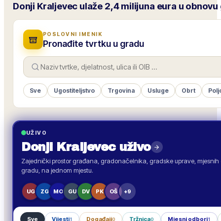
Donji Kraljevec ulaže 2,4 milijuna eura u obnovu
POSLOVNI IMENIK
Pronađite tvrtku u gradu
Sve
Ugostiteljstvo
Trgovina
Usluge
Obrt
Polj
UŽIVO
Donji Kraljevec
uživo
Zajednički prostor građana, gradonačelnika, gradske uprave, mjesnih o
gradu, na jednom mjestu.
UG
ZG
MO
GU
DV
PK
OŠ
+9
Sve
Vijesti
Događaji
Tržnica
Mjesni odbori
1
0
0
1