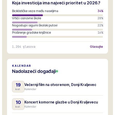
Koja investicija ima najveći prioritet u 2026.?
Biciklističke veze među naseljima
34
%
Vrtići i osnovne škole
28
%
Nogostupi i sigurni školski putovi
22
%
Proširenje gradske knjižnice
16
%
1.204
glasova
Glasujte
KALENDAR
Nadolazeći događaji
19
Večernji film na otvorenom, Donji Kraljevec
Kalendar
kol.
10
Koncert komorne glazbe u Donji Kraljevecu
Kalendar
kol.