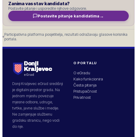
Zanima vas stav kandidata?
Postavite pitanje i usporedite njihove odgovore.
→
Postavite pitanje kandidatima
Participativna platforma posjetitelja, rezultati odražavaju glasove korisnika
portala.
Donji
O PORTALU
Kraljevec
O eGradu
eGrad
Kako funkcionira
Donji Kraljevec
eGrad središnji
Česta pitanja
je digitalni prostor grada. Na
Pristupačnost
jednom mjestu povezuje
Privatnost
mjesne odbore, udruge,
tvrtke, javne službe i medije.
Ne zamjenjuje službenu
gradsku stranicu, nego vodi
do nje.