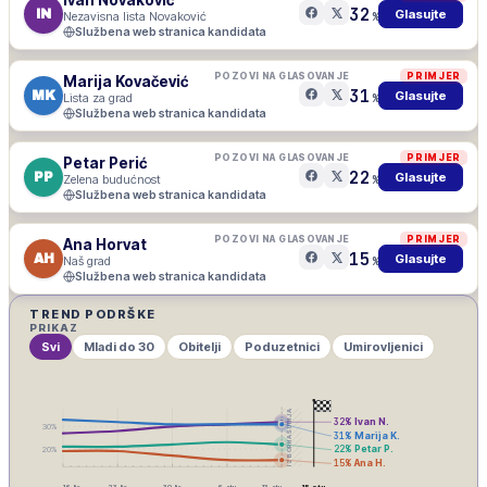
32
IN
Glasujte
Nezavisna lista Novaković
%
Službena web stranica kandidata
POZOVI NA GLASOVANJE
PRIMJER
Marija Kovačević
31
MK
Glasujte
Lista za grad
%
Službena web stranica kandidata
POZOVI NA GLASOVANJE
PRIMJER
Petar Perić
22
PP
Glasujte
Zelena budućnost
%
Službena web stranica kandidata
POZOVI NA GLASOVANJE
PRIMJER
Ana Horvat
15
AH
Glasujte
Naš grad
%
Službena web stranica kandidata
TREND PODRŠKE
PRIKAZ
Svi
Mladi do 30
Obitelji
Poduzetnici
Umirovljenici
IZBORNA ŠUTNJA
32
%
Ivan N.
30
%
31
%
Marija K.
22
%
Petar P.
20
%
15
%
Ana H.
16. lis
23. lis
30. lis
6. stu
13. stu
15. stu