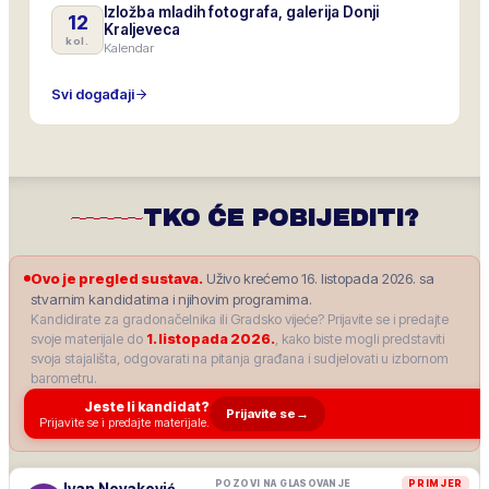
Izložba mladih fotografa, galerija Donji
12
Kraljeveca
kol.
Kalendar
Svi događaji
TKO ĆE POBIJEDITI?
Ovo je pregled sustava.
Uživo krećemo 16. listopada 2026. sa
stvarnim kandidatima i njihovim programima.
Kandidirate za gradonačelnika ili Gradsko vijeće? Prijavite se i predajte
svoje materijale do
1. listopada 2026.
, kako biste mogli predstaviti
svoja stajališta, odgovarati na pitanja građana i sudjelovati u izbornom
barometru.
Jeste li kandidat?
Prijavite se
→
Prijavite se i predajte materijale.
POZOVI NA GLASOVANJE
PRIMJER
Ivan Novaković