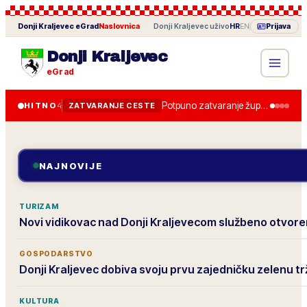
Donji Kraljevec
eGrad
Naslovnica
·
Donji Kraljevec
uživo
HR
EN
Prijava
Donji Kraljevec
eGrad
Potpuno zatvaranje županijske ceste od 28. lipnja, obilazak je uređen.
HITNO
4
ZATVARANJE CESTE
NAJNOVIJE
TURIZAM
Novi vidikovac nad Donji Kraljevecom službeno otvore
GOSPODARSTVO
Donji Kraljevec dobiva svoju prvu zajedničku zelenu tr
KULTURA