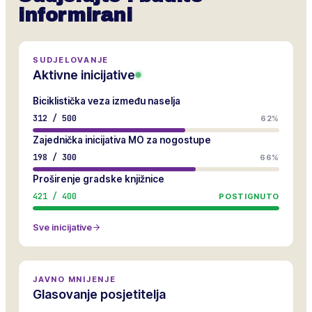
informirani
SUDJELOVANJE
Aktivne inicijative
Biciklistička veza između naselja
312
/
500
62%
Zajednička inicijativa MO za nogostupe
198
/
300
66%
Proširenje gradske knjižnice
421
/
400
POSTIGNUTO
Sve inicijative
JAVNO MNIJENJE
Glasovanje posjetitelja