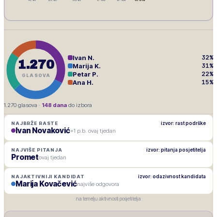
32
%
Ivan N.
1.270
31
%
Marija K.
22
%
Petar P.
GLASOVA
15
%
Ana H.
1.270
glasova ·
148
dana
do izbora
izvor: rast podrške
NAJBRŽE RASTE
Ivan Novaković
+1 p.b. ovaj tjedan
izvor: pitanja posjetitelja
NAJVIŠE PITANJA
Promet
ovaj tjedan
izvor: odazivnost kandidata
NAJAKTIVNIJI KANDIDAT
Marija Kovačević
najviše odgovora
na temelju aktivnosti posjetitelja