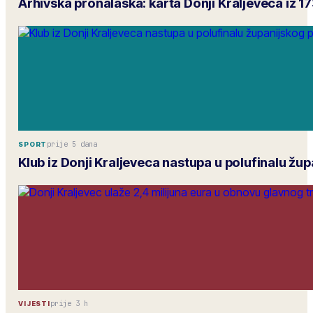
Arhivska pronalaska: karta Donji Kraljeveca iz 1
prije 5 dana
SPORT
Klub iz Donji Kraljeveca nastupa u polufinalu žu
prije 3 h
VIJESTI