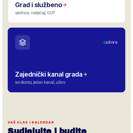
Grad i službeno
sjednice, natječaji, GUP
UŽIVO
Zajednički kanal grada
svi dionici, jedan kanal, uživo
VAŠ GLAS I KALENDAR
Sudjelujte i budite