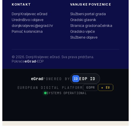
KONTAKT
VANJSKE POVEZNICE
Donji Kraljevec eGrad
Službeni portal grada
Uredništvo i objave
Gradski glasnik
donjikraljevec@egrad.hr
Stranica gradonačelnika
Pomoć korisnicima
Gradsko vijeće
Službene objave
© 2026.
Donji Kraljevec
eGrad. Sva prava pridržana.
Pokreće
eGrad
EDP
eGrad
EDP ID
POWERED BY
ID
EUROPEAN DIGITAL PLATFORM
GDPR
★ EU
SYSTEMS OPERATIONAL