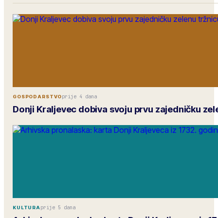
prije 4 dana
GOSPODARSTVO
Donji Kraljevec dobiva svoju prvu zajedničku zel
prije 5 dana
KULTURA