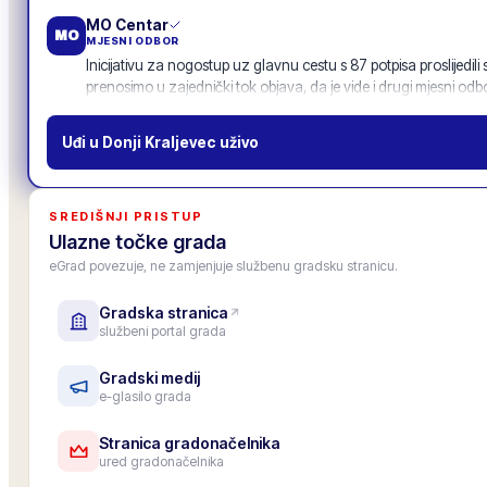
MO Centar
MO
MJESNI ODBOR
Inicijativu za nogostup uz glavnu cestu s 87 potpisa proslijedili
prenosimo u zajednički tok objava, da je vide i drugi mjesni odbo
11
odgovora
·
52
lajkova
Uđi u
Donji Kraljevec
uživo
Gradska osnovna škola
OŠ
USTANOVA · ŠKOLA
Upis u 1. razred za školsku godinu 2026./27. je završen, upisano
SREDIŠNJI PRISTUP
Roditeljski sastanak za roditelje budućih prvašića: 25. lipnja u 1
Ulazne točke grada
6
odgovora
·
33
lajkova
eGrad povezuje, ne zamjenjuje službenu gradsku stranicu.
Gradska stranica
Zamjenica gradonačelnika
PZ
službeni portal grada
ZAMJENICA GRADONAČELNIKA
Pozivam sve predsjednike mjesnih odbora na zajedničko savjet
četvrtak 19.6. u 18.00 (gradska vijećnica). Na stolu: povezivanje
Gradski medij
e-glasilo grada
objave.
12
odgovora
·
47
lajkova
Stranica gradonačelnika
ured gradonačelnika
Poduzetnički klub Donji Kraljevec