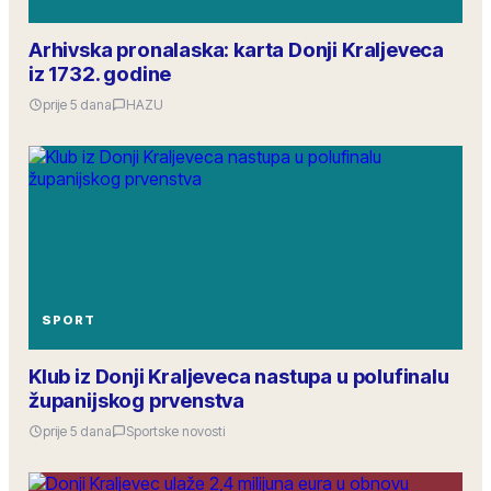
Arhivska pronalaska: karta Donji Kraljeveca
iz 1732. godine
prije 5 dana
HAZU
SPORT
Klub iz Donji Kraljeveca nastupa u polufinalu
županijskog prvenstva
prije 5 dana
Sportske novosti