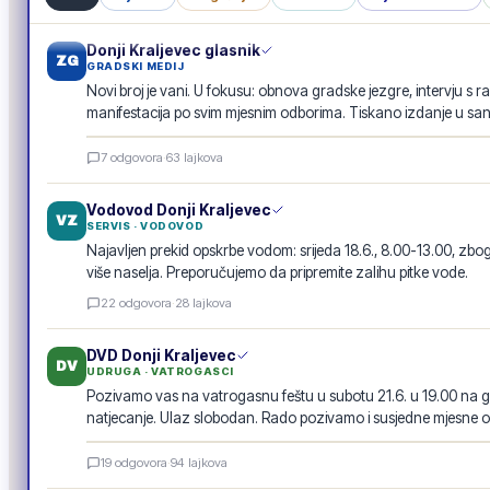
Donji Kraljevec glasnik
ZG
GRADSKI MEDIJ
Novi broj je vani. U fokusu: obnova gradske jezgre, intervju s r
manifestacija po svim mjesnim odborima. Tiskano izdanje u san
Donji Kraljevec glasnik · lipanj 2026.
7
odgovora
·
63
lajkova
E-GLASILO
Vodovod Donji Kraljevec
VZ
SERVIS · VODOVOD
Najavljen prekid opskrbe vodom: srijeda 18.6., 8.00-13.00, 
više naselja. Preporučujemo da pripremite zalihu pitke vode.
22
odgovora
·
28
lajkova
DVD Donji Kraljevec
DV
UDRUGA · VATROGASCI
Pozivamo vas na vatrogasnu feštu u subotu 21.6. u 19.00 na g
natjecanje. Ulaz slobodan. Rado pozivamo i susjedne mjesne o
Vatrogasna fešta · 21.6.
19
odgovora
·
94
lajkova
POZIV