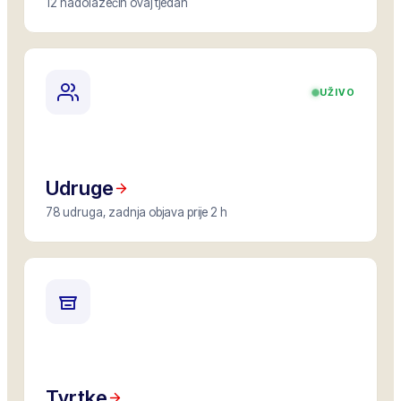
12 nadolazećih ovaj tjedan
UŽIVO
Udruge
78 udruga, zadnja objava prije 2 h
Tvrtke