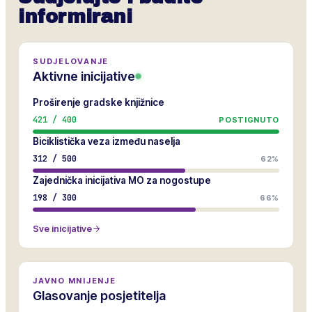
informirani
SUDJELOVANJE
Aktivne inicijative
Proširenje gradske knjižnice
421
/
400
POSTIGNUTO
Biciklistička veza između naselja
312
/
500
62%
Zajednička inicijativa MO za nogostupe
198
/
300
66%
Sve inicijative
JAVNO MNIJENJE
Glasovanje posjetitelja