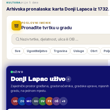
prije 5 dana
KULTURA
Arhivska pronalaska: karta Donji Lapaca iz 1732
POSLOVNI IMENIK
Pronađite tvrtku u gradu
Sve
Ugostiteljstvo
Trgovina
Usluge
Obrt
Polj
UŽIVO
Donji Lapac
uživo
Zajednički prostor građana, gradonačelnika, gradske uprave, mjesnih o
gradu, na jednom mjestu.
UG
ZG
MO
GU
DV
PK
OŠ
+9