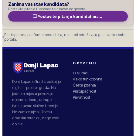
Zanima vas stav kandidata?
Postavite pitanje i usporedite njihove odgovore.
→
Postavite pitanje kandidatima
Participativna platforma posjetitelja, rezultati odražavaju glasove korisnika
portala.
O PORTALU
Donji Lapac
eGrad
O eGradu
Kako funkcionira
Donji Lapac
eGrad središnji je
Česta pitanja
digitalni prostor grada. Na
Pristupačnost
jednom mjestu povezuje
Privatnost
mjesne odbore, udruge,
tvrtke, javne službe i medije.
Ne zamjenjuje službenu
gradsku stranicu, nego vodi
do nje.