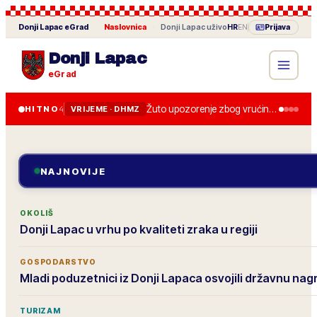
Donji Lapac
eGrad
Naslovnica
·
Donji Lapac
uživo
HR
EN
Prijava
Donji Lapac
eGrad
Žuto upozorenje zbog vrućine u četvrtak, do 36 stupnjeva.
HITNO
4
VRIJEME · DHMZ
NAJNOVIJE
OKOLIŠ
Donji Lapac u vrhu po kvaliteti zraka u regiji
GOSPODARSTVO
Mladi poduzetnici iz Donji Lapaca osvojili državnu na
TURIZAM