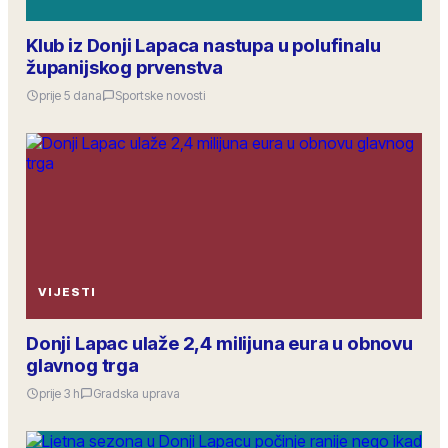
Klub iz Donji Lapaca nastupa u polufinalu
županijskog prvenstva
prije 5 dana
Sportske novosti
VIJESTI
Donji Lapac ulaže 2,4 milijuna eura u obnovu
glavnog trga
prije 3 h
Gradska uprava