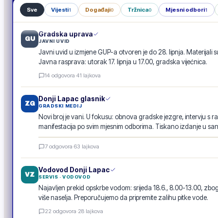
Sve
Vijesti
Događaji
Tržnica
Mjesni odbori
1
0
0
1
Gradska uprava
GU
JAVNI UVID
Javni uvid u izmjene GUP-a otvoren je do 28. lipnja. Materijali s
Javna rasprava: utorak 17. lipnja u 17.00, gradska vijećnica.
14
odgovora
·
41
lajkova
Donji Lapac glasnik
ZG
GRADSKI MEDIJ
Novi broj je vani. U fokusu: obnova gradske jezgre, intervju s r
manifestacija po svim mjesnim odborima. Tiskano izdanje u san
Donji Lapac glasnik · lipanj 2026.
7
odgovora
·
63
lajkova
E-GLASILO
Vodovod Donji Lapac
VZ
SERVIS · VODOVOD
Najavljen prekid opskrbe vodom: srijeda 18.6., 8.00-13.00, 
više naselja. Preporučujemo da pripremite zalihu pitke vode.
22
odgovora
·
28
lajkova