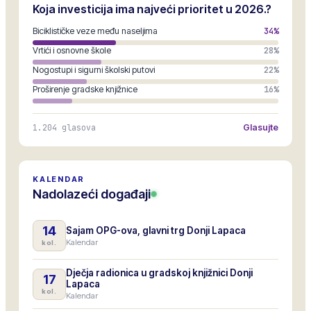
Koja investicija ima najveći prioritet u 2026.?
Biciklističke veze među naseljima
34
%
Vrtići i osnovne škole
28
%
Nogostupi i sigurni školski putovi
22
%
Proširenje gradske knjižnice
16
%
1.204
glasova
Glasujte
KALENDAR
Nadolazeći događaji
14
Sajam OPG-ova, glavni trg Donji Lapaca
Kalendar
kol.
Dječja radionica u gradskoj knjižnici Donji
17
Lapaca
kol.
Kalendar