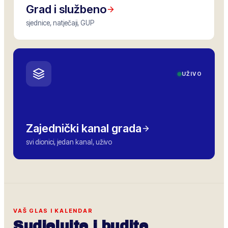
Grad i službeno
sjednice, natječaji, GUP
UŽIVO
Zajednički kanal grada
svi dionici, jedan kanal, uživo
VAŠ GLAS I KALENDAR
Sudjelujte i budite