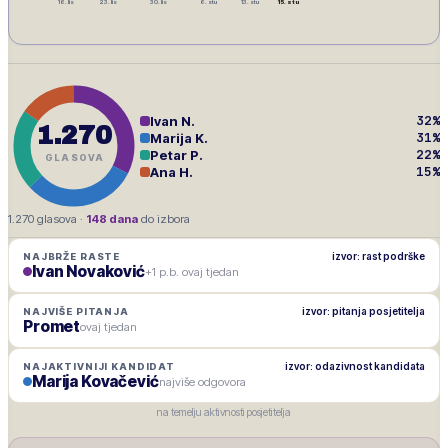
16. lis
23. lis
30. lis
6. stu
13. stu
15. stu
32
%
Ivan N.
1.270
31
%
Marija K.
22
%
Petar P.
GLASOVA
15
%
Ana H.
1.270
glasova ·
148
dana
do izbora
izvor: rast podrške
NAJBRŽE RASTE
Ivan Novaković
+1 p.b. ovaj tjedan
izvor: pitanja posjetitelja
NAJVIŠE PITANJA
Promet
ovaj tjedan
izvor: odazivnost kandidata
NAJAKTIVNIJI KANDIDAT
Marija Kovačević
najviše odgovora
na temelju aktivnosti posjetitelja