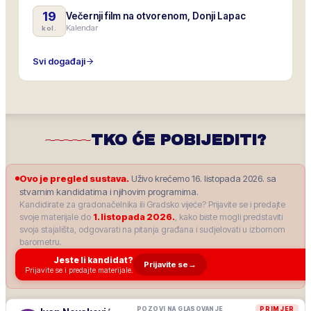
19
Večernji film na otvorenom, Donji Lapac
Kalendar
kol.
Svi događaji
TKO ĆE POBIJEDITI?
Ovo je pregled sustava.
Uživo krećemo 16. listopada 2026. sa
stvarnim kandidatima i njihovim programima.
Kandidirate za gradonačelnika ili Gradsko vijeće? Prijavite se i predajte
svoje materijale do
1. listopada 2026.
, kako biste mogli predstaviti
svoja stajališta, odgovarati na pitanja građana i sudjelovati u izbornom
barometru.
Jeste li kandidat?
Prijavite se
→
Prijavite se i predajte materijale.
POZOVI NA GLASOVANJE
PRIMJER