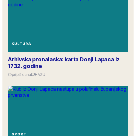
KULTURA
Arhivska pronalaska: karta Donji Lapaca iz
1732. godine
prije 5 dana
HAZU
SPORT