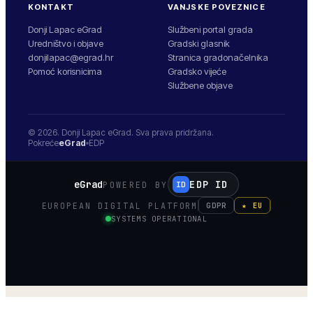
KONTAKT
VANJSKE POVEZNICE
Donji Lapac eGrad
Službeni portal grada
Uredništvo i objave
Gradski glasnik
donjilapac@egrad.hr
Stranica gradonačelnika
Pomoć korisnicima
Gradsko vijeće
Službene objave
© 2026.
Donji Lapac
eGrad. Sva prava pridržana.
Pokreće
eGrad
EDP
eGrad
EDP ID
POWERED BY
ID
EUROPEAN DIGITAL PLATFORM
GDPR
★ EU
SYSTEMS OPERATIONAL