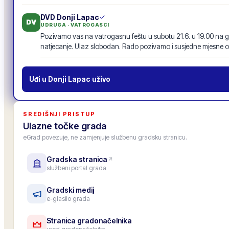
DVD Donji Lapac
DV
UDRUGA · VATROGASCI
Pozivamo vas na vatrogasnu feštu u subotu 21.6. u 19.00 na g
natjecanje. Ulaz slobodan. Rado pozivamo i susjedne mjesne o
Vatrogasna fešta · 21.6.
19
odgovora
·
94
lajkova
POZIV
Uđi u
Donji Lapac
uživo
MO Centar
MO
MJESNI ODBOR
Inicijativu za nogostup uz glavnu cestu s 87 potpisa proslijedili
SREDIŠNJI PRISTUP
prenosimo u zajednički tok objava, da je vide i drugi mjesni odbo
Ulazne točke grada
11
odgovora
·
52
lajkova
eGrad povezuje, ne zamjenjuje službenu gradsku stranicu.
Gradska stranica
Gradska osnovna škola
OŠ
službeni portal grada
USTANOVA · ŠKOLA
Upis u 1. razred za školsku godinu 2026./27. je završen, upisano
Roditeljski sastanak za roditelje budućih prvašića: 25. lipnja u 1
Gradski medij
e-glasilo grada
6
odgovora
·
33
lajkova
Stranica gradonačelnika
Zamjenica gradonačelnika