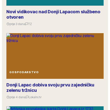
Novi vidikovac nad Donji Lapacom službeno
otvoren
prije 3 dana
TZ
GOSPODARSTVO
Donji Lapac dobiva svoju prvu zajedničku
zelenu tržnicu
prije 4 dana
Lokalni.hr