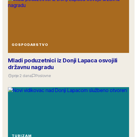
GOSPODARSTVO
Mladi poduzetnici iz Donji Lapaca osvojili
državnu nagradu
prije 2 dana
Poslovne
TURIZAM