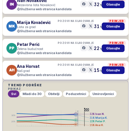
Ivan Novaković
32
IN
Glasujte
Nezavisna lista Novaković
%
Službena web stranica kandidata
POZOVI NA GLASOVANJE
PRIMJER
Marija Kovačević
31
MK
Glasujte
Lista za grad
%
Službena web stranica kandidata
POZOVI NA GLASOVANJE
PRIMJER
Petar Perić
22
PP
Glasujte
Zelena budućnost
%
Službena web stranica kandidata
POZOVI NA GLASOVANJE
PRIMJER
Ana Horvat
15
AH
Glasujte
Naš grad
%
Službena web stranica kandidata
TREND PODRŠKE
PRIKAZ
Svi
Mladi do 30
Obitelji
Poduzetnici
Umirovljenici
IZBORNA ŠUTNJA
32
%
Ivan N.
30
%
31
%
Marija K.
22
%
Petar P.
20
%
15
%
Ana H.