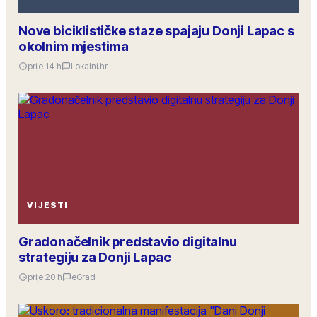
Nove biciklističke staze spajaju Donji Lapac s
okolnim mjestima
prije 14 h
Lokalni.hr
VIJESTI
Gradonačelnik predstavio digitalnu
strategiju za Donji Lapac
prije 20 h
eGrad