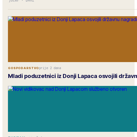
jučer
·
DHMZ
prije 2 dana
GOSPODARSTVO
Mladi poduzetnici iz Donji Lapaca osvojili drža