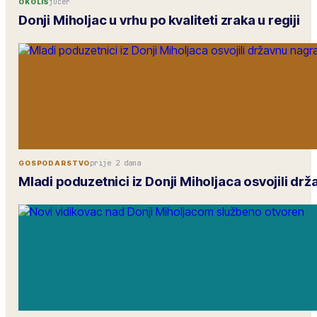
jučer
OKOLIŠ
Donji Miholjac u vrhu po kvaliteti zraka u regiji
prije 2 dana
GOSPODARSTVO
Mladi poduzetnici iz Donji Miholjaca osvojili dr