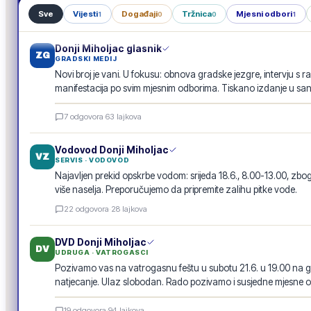
Sve
Vijesti
Događaji
Tržnica
Mjesni odbori
1
0
0
1
Donji Miholjac glasnik
ZG
GRADSKI MEDIJ
Novi broj je vani. U fokusu: obnova gradske jezgre, intervju s r
manifestacija po svim mjesnim odborima. Tiskano izdanje u san
Donji Miholjac glasnik · lipanj 2026.
7
odgovora
·
63
lajkova
E-GLASILO
Vodovod Donji Miholjac
VZ
SERVIS · VODOVOD
Najavljen prekid opskrbe vodom: srijeda 18.6., 8.00-13.00, 
više naselja. Preporučujemo da pripremite zalihu pitke vode.
22
odgovora
·
28
lajkova
DVD Donji Miholjac
DV
UDRUGA · VATROGASCI
Pozivamo vas na vatrogasnu feštu u subotu 21.6. u 19.00 na g
natjecanje. Ulaz slobodan. Rado pozivamo i susjedne mjesne o
Vatrogasna fešta · 21.6.
19
odgovora
·
94
lajkova