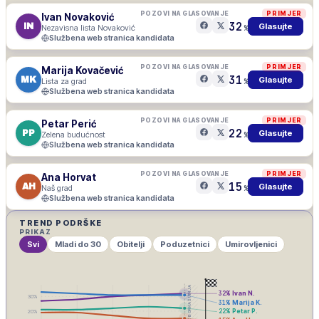
POZOVI NA GLASOVANJE
PRIMJER
Ivan Novaković
32
IN
Glasujte
Nezavisna lista Novaković
%
Službena web stranica kandidata
POZOVI NA GLASOVANJE
PRIMJER
Marija Kovačević
31
MK
Glasujte
Lista za grad
%
Službena web stranica kandidata
POZOVI NA GLASOVANJE
PRIMJER
Petar Perić
22
PP
Glasujte
Zelena budućnost
%
Službena web stranica kandidata
POZOVI NA GLASOVANJE
PRIMJER
Ana Horvat
15
AH
Glasujte
Naš grad
%
Službena web stranica kandidata
TREND PODRŠKE
PRIKAZ
Svi
Mladi do 30
Obitelji
Poduzetnici
Umirovljenici
IZBORNA ŠUTNJA
32
%
Ivan N.
30
%
31
%
Marija K.
22
%
Petar P.
20
%