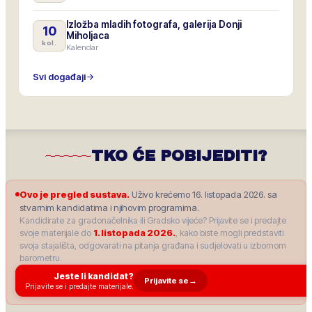
Izložba mladih fotografa, galerija Donji
10
Miholjaca
kol.
Kalendar
Svi događaji
TKO ĆE POBIJEDITI?
Ovo je pregled sustava.
Uživo krećemo 16. listopada 2026. sa
stvarnim kandidatima i njihovim programima.
Kandidirate za gradonačelnika ili Gradsko vijeće? Prijavite se i predajte
svoje materijale do
1. listopada 2026.
, kako biste mogli predstaviti
svoja stajališta, odgovarati na pitanja građana i sudjelovati u izbornom
barometru.
Jeste li kandidat?
Prijavite se
→
Prijavite se i predajte materijale.