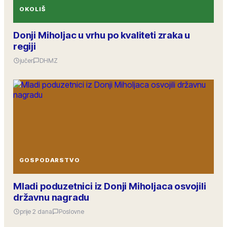
OKOLIŠ
Donji Miholjac u vrhu po kvaliteti zraka u
regiji
jučer
DHMZ
GOSPODARSTVO
Mladi poduzetnici iz Donji Miholjaca osvojili
državnu nagradu
prije 2 dana
Poslovne