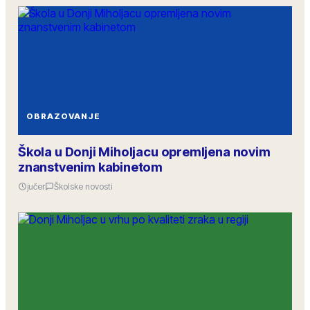
OBRAZOVANJE
Škola u Donji Miholjacu opremljena novim
znanstvenim kabinetom
jučer
Školske novosti