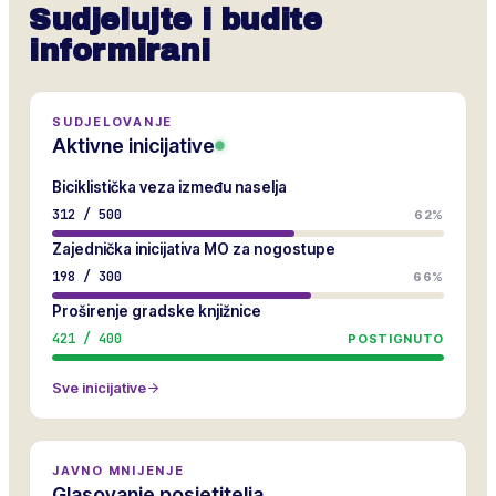
Sudjelujte i budite
informirani
SUDJELOVANJE
Aktivne inicijative
Biciklistička veza između naselja
312
/
500
62%
Zajednička inicijativa MO za nogostupe
198
/
300
66%
Proširenje gradske knjižnice
421
/
400
POSTIGNUTO
Sve inicijative
JAVNO MNIJENJE
Glasovanje posjetitelja