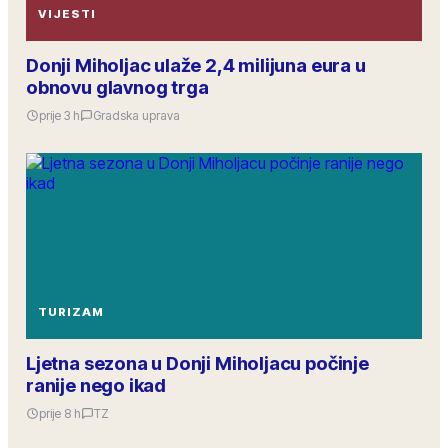
VIJESTI
Donji Miholjac ulaže 2,4 milijuna eura u
obnovu glavnog trga
prije 3 h
Gradska uprava
TURIZAM
Ljetna sezona u Donji Miholjacu počinje
ranije nego ikad
prije 8 h
TZ