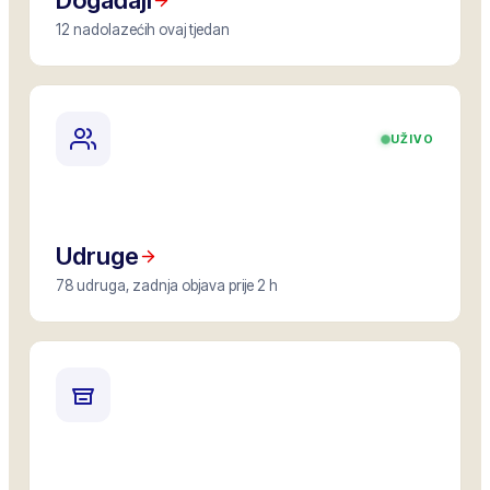
Događaji
12 nadolazećih ovaj tjedan
UŽIVO
Udruge
78 udruga, zadnja objava prije 2 h