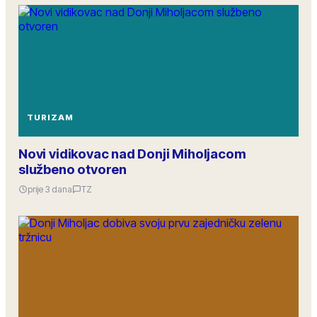
TURIZAM
Novi vidikovac nad Donji Miholjacom
službeno otvoren
prije 3 dana
TZ