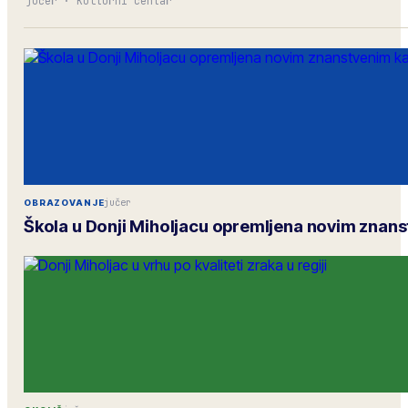
jučer
·
Kulturni centar
jučer
OBRAZOVANJE
Škola u Donji Miholjacu opremljena novim znan