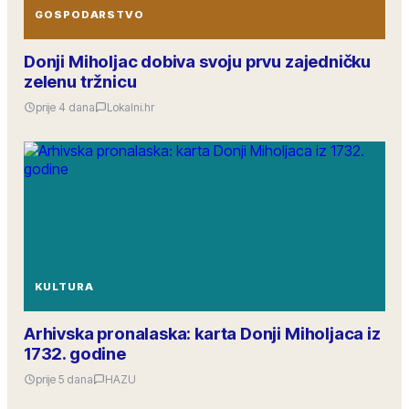
GOSPODARSTVO
Donji Miholjac dobiva svoju prvu zajedničku
zelenu tržnicu
prije 4 dana
Lokalni.hr
KULTURA
Arhivska pronalaska: karta Donji Miholjaca iz
1732. godine
prije 5 dana
HAZU