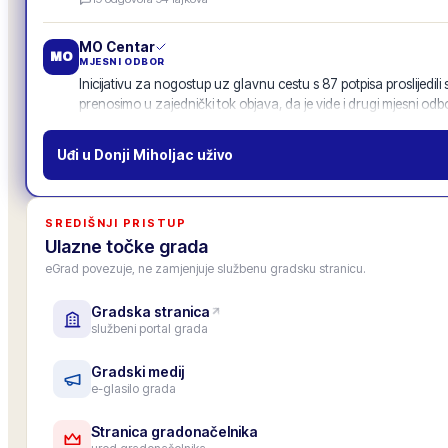
POZIV
MO Centar
MO
MJESNI ODBOR
Inicijativu za nogostup uz glavnu cestu s 87 potpisa proslijedili
prenosimo u zajednički tok objava, da je vide i drugi mjesni odbo
11
odgovora
·
52
lajkova
Uđi u
Donji Miholjac
uživo
Gradska osnovna škola
OŠ
USTANOVA · ŠKOLA
Upis u 1. razred za školsku godinu 2026./27. je završen, upisano
SREDIŠNJI PRISTUP
Roditeljski sastanak za roditelje budućih prvašića: 25. lipnja u 1
Ulazne točke grada
6
odgovora
·
33
lajkova
eGrad povezuje, ne zamjenjuje službenu gradsku stranicu.
Gradska stranica
Zamjenica gradonačelnika
PZ
službeni portal grada
ZAMJENICA GRADONAČELNIKA
Pozivam sve predsjednike mjesnih odbora na zajedničko savjet
četvrtak 19.6. u 18.00 (gradska vijećnica). Na stolu: povezivanje
Gradski medij
e-glasilo grada
objave.
12
odgovora
·
47
lajkova
Stranica gradonačelnika