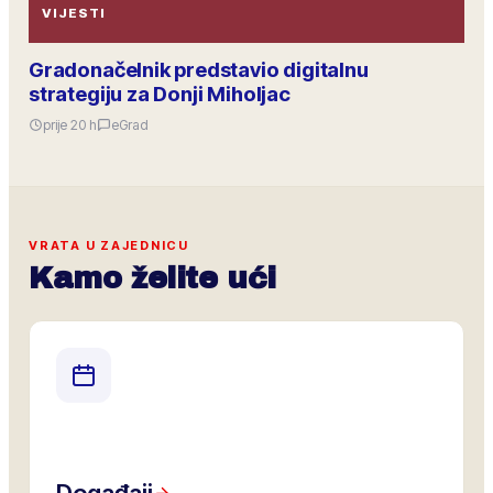
VIJESTI
Gradonačelnik predstavio digitalnu
strategiju za Donji Miholjac
prije 20 h
eGrad
VRATA U ZAJEDNICU
Kamo želite ući