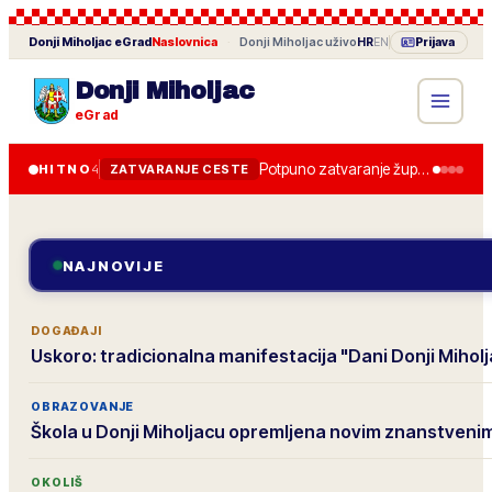
Donji Miholjac
eGrad
Naslovnica
·
Donji Miholjac
uživo
HR
EN
Prijava
Donji Miholjac
eGrad
Potpuno zatvaranje županijske ceste od 28. lipnja, obilazak je uređen.
HITNO
4
ZATVARANJE CESTE
NAJNOVIJE
DOGAĐAJI
Uskoro: tradicionalna manifestacija "Dani Donji Mihol
OBRAZOVANJE
Škola u Donji Miholjacu opremljena novim znanstven
OKOLIŠ