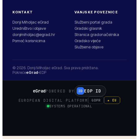
KONTAKT
VANJSKE POVEZNICE
Donji Miholjac eGrad
Službeni portal grada
Uredništvo i objave
Gradski glasnik
donjimiholjac@egrad.hr
Stranica gradonačelnika
Pomoć korisnicima
Gradsko vijeće
Službene objave
© 2026.
Donji Miholjac
eGrad. Sva prava pridržana.
Pokreće
eGrad
EDP
eGrad
EDP ID
POWERED BY
ID
EUROPEAN DIGITAL PLATFORM
GDPR
★ EU
SYSTEMS OPERATIONAL