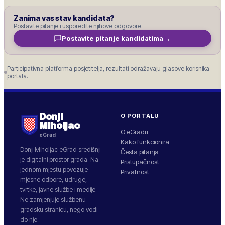
Zanima vas stav kandidata?
Postavite pitanje i usporedite njihove odgovore.
→
Postavite pitanje kandidatima
Participativna platforma posjetitelja, rezultati odražavaju glasove korisnika
portala.
Donji
O PORTALU
Miholjac
O eGradu
eGrad
Kako funkcionira
Donji Miholjac
eGrad središnji
Česta pitanja
je digitalni prostor grada. Na
Pristupačnost
jednom mjestu povezuje
Privatnost
mjesne odbore, udruge,
tvrtke, javne službe i medije.
Ne zamjenjuje službenu
gradsku stranicu, nego vodi
do nje.