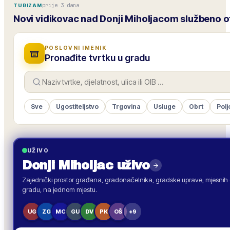
prije 3 dana
TURIZAM
Novi vidikovac nad Donji Miholjacom službeno 
POSLOVNI IMENIK
Pronađite tvrtku u gradu
Sve
Ugostiteljstvo
Trgovina
Usluge
Obrt
Polj
UŽIVO
Donji Miholjac
uživo
Zajednički prostor građana, gradonačelnika, gradske uprave, mjesnih o
gradu, na jednom mjestu.
UG
ZG
MO
GU
DV
PK
OŠ
+9