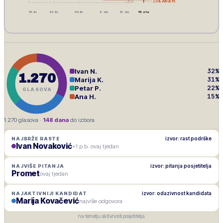
15
%
Ana H.
16. lis
23. lis
30. lis
6. stu
13. stu
15. stu
32
%
Ivan N.
1.270
31
%
Marija K.
22
%
Petar P.
GLASOVA
15
%
Ana H.
1.270
glasova ·
148
dana
do izbora
izvor: rast podrške
NAJBRŽE RASTE
Ivan Novaković
+1 p.b. ovaj tjedan
izvor: pitanja posjetitelja
NAJVIŠE PITANJA
Promet
ovaj tjedan
izvor: odazivnost kandidata
NAJAKTIVNIJI KANDIDAT
Marija Kovačević
najviše odgovora
na temelju aktivnosti posjetitelja