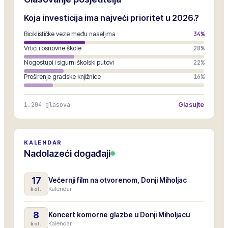
Koja investicija ima najveći prioritet u 2026.?
Biciklističke veze među naseljima
34
%
Vrtići i osnovne škole
28
%
Nogostupi i sigurni školski putovi
22
%
Proširenje gradske knjižnice
16
%
1.204
glasova
Glasujte
KALENDAR
Nadolazeći događaji
17
Večernji film na otvorenom, Donji Miholjac
Kalendar
kol.
8
Koncert komorne glazbe u Donji Miholjacu
Kalendar
kol.