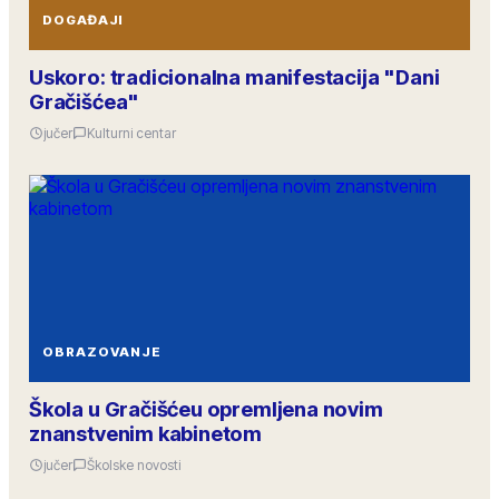
DOGAĐAJI
Uskoro: tradicionalna manifestacija "Dani
Gračišćea"
jučer
Kulturni centar
OBRAZOVANJE
Škola u Gračišćeu opremljena novim
znanstvenim kabinetom
jučer
Školske novosti