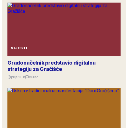
VIJESTI
Gradonačelnik predstavio digitalnu
strategiju za Gračišće
prije 20 h
eGrad