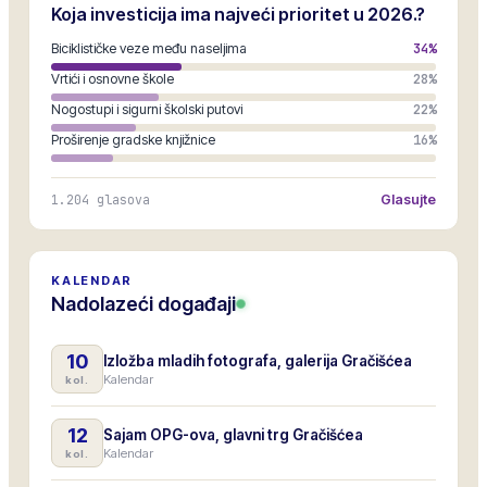
Koja investicija ima najveći prioritet u 2026.?
Biciklističke veze među naseljima
34
%
Vrtići i osnovne škole
28
%
Nogostupi i sigurni školski putovi
22
%
Proširenje gradske knjižnice
16
%
1.204
glasova
Glasujte
KALENDAR
Nadolazeći događaji
10
Izložba mladih fotografa, galerija Gračišćea
Kalendar
kol.
12
Sajam OPG-ova, glavni trg Gračišćea
Kalendar
kol.