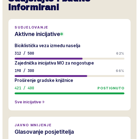
informirani
SUDJELOVANJE
Aktivne inicijative
Biciklistička veza između naselja
312
/
500
62%
Zajednička inicijativa MO za nogostupe
198
/
300
66%
Proširenje gradske knjižnice
421
/
400
POSTIGNUTO
Sve inicijative
JAVNO MNIJENJE
Glasovanje posjetitelja