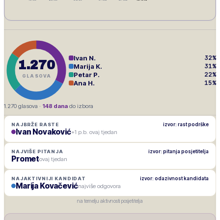
32
%
Ivan N.
1.270
31
%
Marija K.
22
%
Petar P.
GLASOVA
15
%
Ana H.
1.270
glasova ·
148
dana
do izbora
izvor: rast podrške
NAJBRŽE RASTE
Ivan Novaković
+1 p.b. ovaj tjedan
izvor: pitanja posjetitelja
NAJVIŠE PITANJA
Promet
ovaj tjedan
izvor: odazivnost kandidata
NAJAKTIVNIJI KANDIDAT
Marija Kovačević
najviše odgovora
na temelju aktivnosti posjetitelja