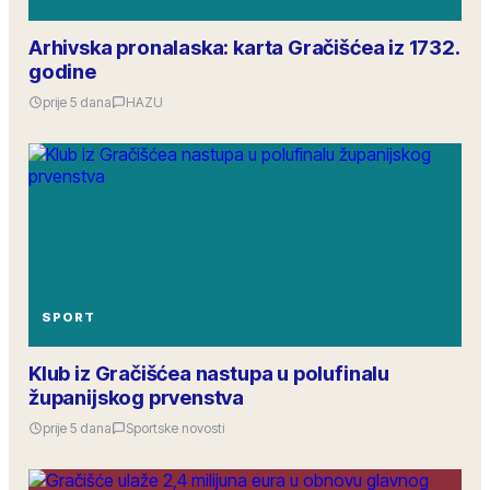
Arhivska pronalaska: karta Gračišćea iz 1732.
godine
prije 5 dana
HAZU
SPORT
Klub iz Gračišćea nastupa u polufinalu
županijskog prvenstva
prije 5 dana
Sportske novosti