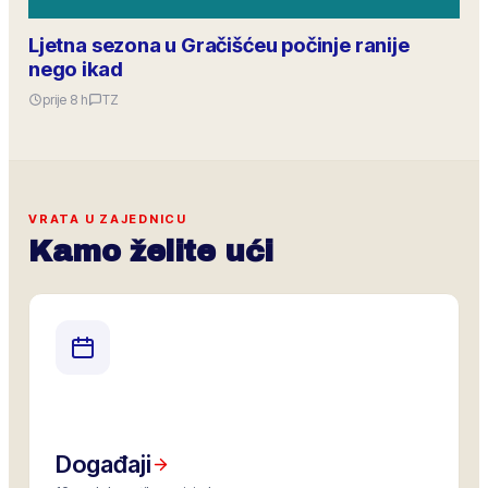
Ljetna sezona u Gračišćeu počinje ranije
nego ikad
prije 8 h
TZ
VRATA U ZAJEDNICU
Kamo želite ući
Događaji