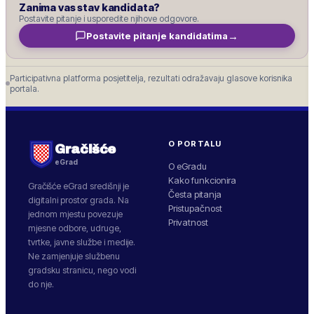
Zanima vas stav kandidata?
Postavite pitanje i usporedite njihove odgovore.
→
Postavite pitanje kandidatima
Participativna platforma posjetitelja, rezultati odražavaju glasove korisnika
portala.
O PORTALU
Gračišće
eGrad
O eGradu
Kako funkcionira
Gračišće
eGrad središnji je
Česta pitanja
digitalni prostor grada. Na
Pristupačnost
jednom mjestu povezuje
Privatnost
mjesne odbore, udruge,
tvrtke, javne službe i medije.
Ne zamjenjuje službenu
gradsku stranicu, nego vodi
do nje.