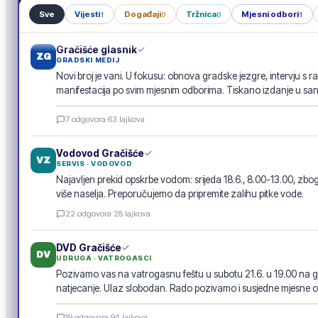
Sve
Vijesti
Događaji
Tržnica
Mjesni odbori
1
0
0
1
Gračišće glasnik
ZG
GRADSKI MEDIJ
Novi broj je vani. U fokusu: obnova gradske jezgre, intervju s r
manifestacija po svim mjesnim odborima. Tiskano izdanje u san
Gračišće glasnik · lipanj 2026.
7
odgovora
·
63
lajkova
E-GLASILO
Vodovod Gračišće
VZ
SERVIS · VODOVOD
Najavljen prekid opskrbe vodom: srijeda 18.6., 8.00-13.00, 
više naselja. Preporučujemo da pripremite zalihu pitke vode.
22
odgovora
·
28
lajkova
DVD Gračišće
DV
UDRUGA · VATROGASCI
Pozivamo vas na vatrogasnu feštu u subotu 21.6. u 19.00 na g
natjecanje. Ulaz slobodan. Rado pozivamo i susjedne mjesne o
Vatrogasna fešta · 21.6.
19
odgovora
·
94
lajkova