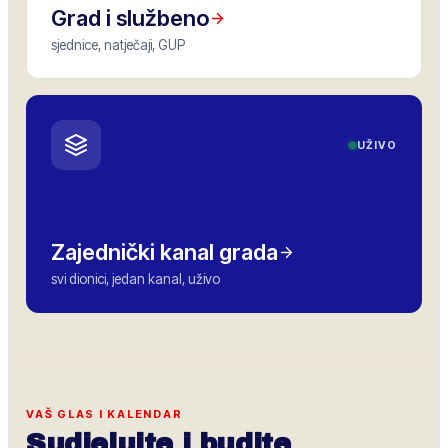
Grad i službeno
sjednice, natječaji, GUP
UŽIVO
Zajednički kanal grada
svi dionici, jedan kanal, uživo
VAŠ GLAS I KALENDAR
Sudjelujte i budite