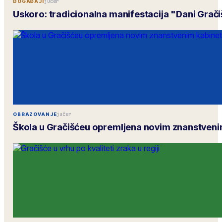
jučer
DOGAĐAJI
Uskoro: tradicionalna manifestacija "Dani Grač
jučer
OBRAZOVANJE
Škola u Gračišćeu opremljena novim znanstven