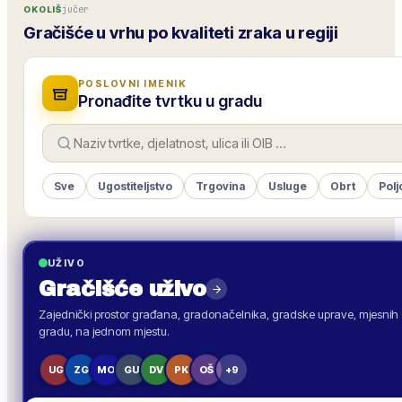
jučer
OKOLIŠ
Gračišće u vrhu po kvaliteti zraka u regiji
POSLOVNI IMENIK
Pronađite tvrtku u gradu
Sve
Ugostiteljstvo
Trgovina
Usluge
Obrt
Polj
UŽIVO
Gračišće
uživo
Zajednički prostor građana, gradonačelnika, gradske uprave, mjesnih o
gradu, na jednom mjestu.
UG
ZG
MO
GU
DV
PK
OŠ
+9