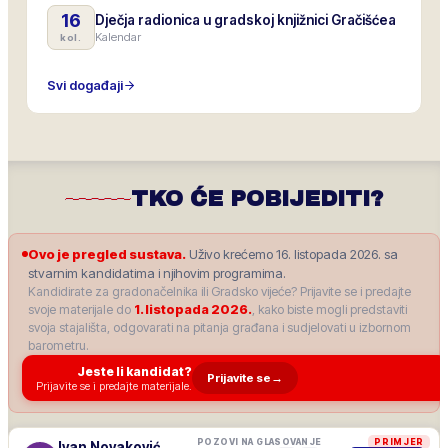
16
Dječja radionica u gradskoj knjižnici Gračišćea
Kalendar
kol.
Svi događaji
TKO ĆE POBIJEDITI?
Ovo je pregled sustava.
Uživo krećemo 16. listopada 2026. sa
stvarnim kandidatima i njihovim programima.
Kandidirate za gradonačelnika ili Gradsko vijeće? Prijavite se i predajte
svoje materijale do
1. listopada 2026.
, kako biste mogli predstaviti
svoja stajališta, odgovarati na pitanja građana i sudjelovati u izbornom
barometru.
Jeste li kandidat?
Prijavite se
→
Prijavite se i predajte materijale.
POZOVI NA GLASOVANJE
PRIMJER
Ivan Novaković