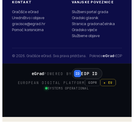
KONTAKT
VANJSKE POVEZNICE
Gračišće eGrad
Službeni portal grada
Uredništvo i objave
Gradski glasnik
gracisce@egrad.hr
Stranica gradonačelnika
Pomoć korisnicima
Gradsko vijeće
Službene objave
© 2026.
Gračišće
eGrad. Sva prava pridržana.
Pokreće
eGrad
EDP
eGrad
EDP ID
POWERED BY
ID
EUROPEAN DIGITAL PLATFORM
GDPR
★ EU
SYSTEMS OPERATIONAL