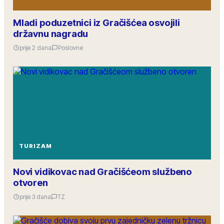
Mladi poduzetnici iz Gračišćea osvojili
državnu nagradu
prije 2 dana
Poslovne
TURIZAM
Novi vidikovac nad Gračišćeom službeno
otvoren
prije 3 dana
TZ