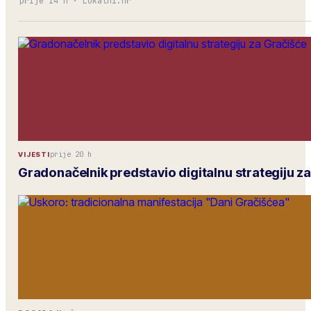
prije 14 h
·
Lokalni.hr
prije 20 h
VIJESTI
Gradonačelnik predstavio digitalnu strategiju z