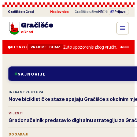
Gračišće
eGrad
Naslovnica
·
Gračišće
uživo
HR
EN
Prijava
Gračišće
eGrad
Žuto upozorenje zbog vrućine u četvrtak, do 36 stupnjeva.
HITNO
4
VRIJEME · DHMZ
NAJNOVIJE
INFRASTRUKTURA
Nove biciklističke staze spajaju Gračišće s okolnim m
VIJESTI
Gradonačelnik predstavio digitalnu strategiju za Grač
DOGAĐAJI