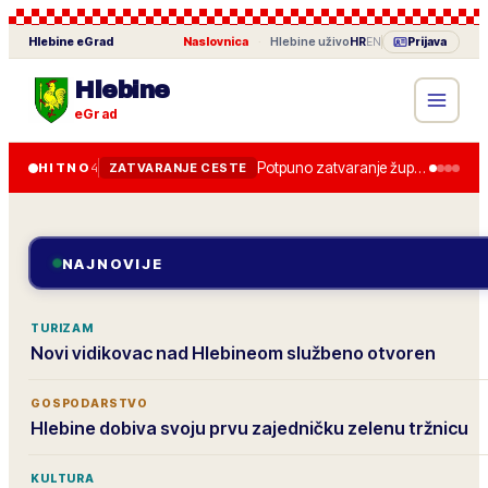
Hlebine
eGrad
Naslovnica
·
Hlebine
uživo
HR
EN
Prijava
Hlebine
eGrad
Potpuno zatvaranje županijske ceste od 28. lipnja, obilazak je uređen.
HITNO
4
ZATVARANJE CESTE
NAJNOVIJE
TURIZAM
Novi vidikovac nad Hlebineom službeno otvoren
GOSPODARSTVO
Hlebine dobiva svoju prvu zajedničku zelenu tržnicu
KULTURA