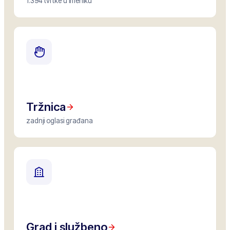
1.394 tvrtke u imeniku
Tržnica
zadnji oglasi građana
Grad i službeno