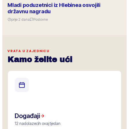
Mladi poduzetnici iz Hlebinea osvojili
državnu nagradu
prije 2 dana
Poslovne
VRATA U ZAJEDNICU
Kamo želite ući
Događaji
12 nadolazećih ovaj tjedan