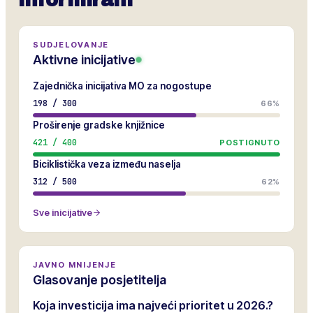
informirani
SUDJELOVANJE
Aktivne inicijative
Zajednička inicijativa MO za nogostupe
198
/
300
66%
Proširenje gradske knjižnice
421
/
400
POSTIGNUTO
Biciklistička veza između naselja
312
/
500
62%
Sve inicijative
JAVNO MNIJENJE
Glasovanje posjetitelja
Koja investicija ima najveći prioritet u 2026.?