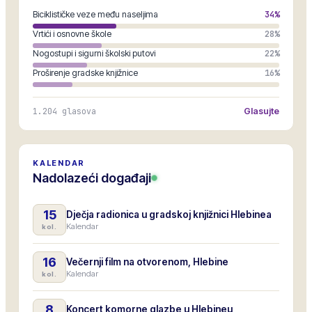
Biciklističke veze među naseljima
34
%
Vrtići i osnovne škole
28
%
Nogostupi i sigurni školski putovi
22
%
Proširenje gradske knjižnice
16
%
1.204
glasova
Glasujte
KALENDAR
Nadolazeći događaji
15
Dječja radionica u gradskoj knjižnici Hlebinea
Kalendar
kol.
16
Večernji film na otvorenom, Hlebine
Kalendar
kol.
8
Koncert komorne glazbe u Hlebineu