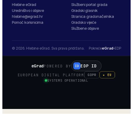
Hlebine eGrad
Službeni portal grada
Uredništvo i objave
Gradski glasnik
hlebine@egrad.hr
Stranica gradonačelnika
Pomoć korisnicima
Gradsko vijeće
Službene objave
© 2026.
Hlebine
eGrad. Sva prava pridržana.
Pokreće
eGrad
EDP
eGrad
EDP ID
POWERED BY
ID
EUROPEAN DIGITAL PLATFORM
GDPR
★ EU
SYSTEMS OPERATIONAL