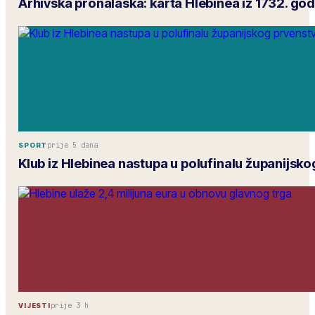
Arhivska pronalaska: karta Hlebinea iz 1732. go
prije 5 dana
SPORT
Klub iz Hlebinea nastupa u polufinalu županijsk
prije 3 h
VIJESTI