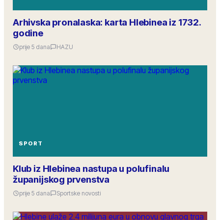
Arhivska pronalaska: karta Hlebinea iz 1732.
godine
prije 5 dana
HAZU
SPORT
Klub iz Hlebinea nastupa u polufinalu
županijskog prvenstva
prije 5 dana
Sportske novosti