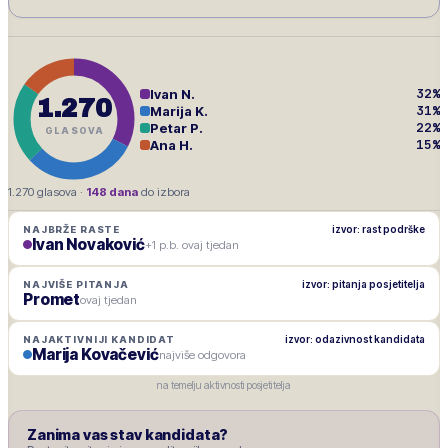
32
%
Ivan N.
1.270
31
%
Marija K.
22
%
Petar P.
GLASOVA
15
%
Ana H.
1.270
glasova ·
148
dana
do izbora
izvor: rast podrške
NAJBRŽE RASTE
Ivan Novaković
+1 p.b. ovaj tjedan
izvor: pitanja posjetitelja
NAJVIŠE PITANJA
Promet
ovaj tjedan
izvor: odazivnost kandidata
NAJAKTIVNIJI KANDIDAT
Marija Kovačević
najviše odgovora
na temelju aktivnosti posjetitelja
Zanima vas stav kandidata?