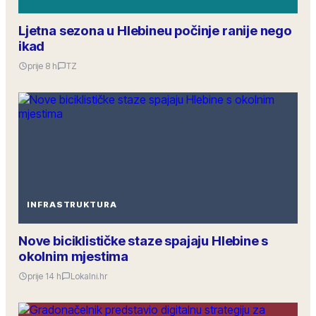
Ljetna sezona u Hlebineu počinje ranije nego
ikad
prije 8 h
TZ
INFRASTRUKTURA
Nove biciklističke staze spajaju Hlebine s
okolnim mjestima
prije 14 h
Lokalni.hr