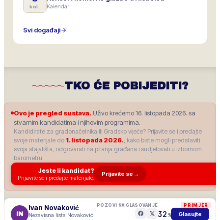
Kalendar
kol.
Svi događaji
TKO ĆE POBIJEDITI?
Ovo je pregled sustava.
Uživo krećemo 16. listopada 2026. sa
stvarnim kandidatima i njihovim programima.
Kandidirate za gradonačelnika ili Gradsko vijeće? Prijavite se i predajte
svoje materijale do
1. listopada 2026.
, kako biste mogli predstaviti
svoja stajališta, odgovarati na pitanja građana i sudjelovati u izbornom
barometru.
Jeste li kandidat?
Prijavite se
→
Prijavite se i predajte materijale.
POZOVI NA GLASOVANJE
PRIMJER
Ivan Novaković
32
IN
Glasujte
Nezavisna lista Novaković
%