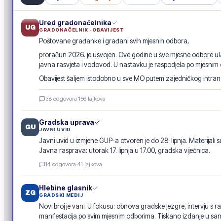
Ured gradonačelnika
UG
GRADONAČELNIK · OBAVIJEST
Poštovane građanke i građani svih mjesnih odbora,
proračun 2026. je usvojen. Ove godine u sve mjesne odbore ula
javna rasvjeta i vodovod. U nastavku je raspodjela po mjesnim
Obavijest šaljem istodobno u sve MO putem zajedničkog intranet
Raspodjela investicija 2026. · po mjesnim odborima
38
odgovora
·
156
lajkova
GRADSKA OBAVIJEST
Gradska uprava
GU
JAVNI UVID
Javni uvid u izmjene GUP-a otvoren je do 28. lipnja. Materijali s
Javna rasprava: utorak 17. lipnja u 17.00, gradska vijećnica.
14
odgovora
·
41
lajkova
Hlebine glasnik
ZG
GRADSKI MEDIJ
Novi broj je vani. U fokusu: obnova gradske jezgre, intervju s r
manifestacija po svim mjesnim odborima. Tiskano izdanje u san
Hlebine glasnik · lipanj 2026.