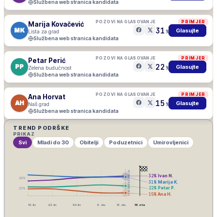
Službena web stranica kandidata
POZOVI NA GLASOVANJE
PRIMJER
Marija Kovačević
31
MK
Glasujte
Lista za grad
%
Službena web stranica kandidata
POZOVI NA GLASOVANJE
PRIMJER
Petar Perić
22
PP
Glasujte
Zelena budućnost
%
Službena web stranica kandidata
POZOVI NA GLASOVANJE
PRIMJER
Ana Horvat
15
AH
Glasujte
Naš grad
%
Službena web stranica kandidata
TREND PODRŠKE
PRIKAZ
Svi
Mladi do 30
Obitelji
Poduzetnici
Umirovljenici
IZBORNA ŠUTNJA
32
%
Ivan N.
30
%
31
%
Marija K.
22
%
Petar P.
20
%
15
%
Ana H.
16. lis
23. lis
30. lis
6. stu
13. stu
15. stu