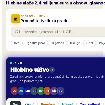
Hlebine ulaže 2,4 milijuna eura u obnovu glavno
POSLOVNI IMENIK
Pronađite tvrtku u gradu
Sve
Ugostiteljstvo
Trgovina
Usluge
Obrt
Polj
UŽIVO
Hlebine
uživo
Zajednički prostor građana, gradonačelnika, gradske uprave, mjesnih o
gradu, na jednom mjestu.
UG
ZG
MO
GU
DV
PK
OŠ
+9
Sve
Vijesti
Događaji
Tržnica
Mjesni odbori
1
0
0
1