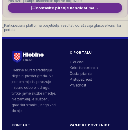
Postavite pitanje i usporedite njihove odgovore.
→
Postavite pitanje kandidatima
Participativna platforma posjetitelja, rezultati odražavaju glasove korisnika
portala.
O PORTALU
Hlebine
eGrad
O eGradu
Kako funkcionira
Hlebine
eGrad središnji je
Česta pitanja
digitalni prostor grada. Na
Pristupačnost
jednom mjestu povezuje
Privatnost
mjesne odbore, udruge,
tvrtke, javne službe i medije.
Ne zamjenjuje službenu
gradsku stranicu, nego vodi
do nje.
KONTAKT
VANJSKE POVEZNICE