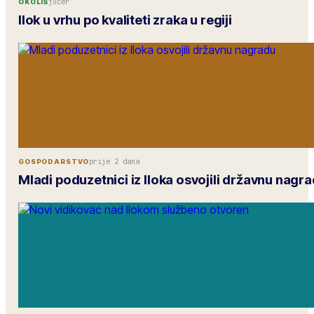
jučer
OKOLIŠ
Ilok u vrhu po kvaliteti zraka u regiji
prije 2 dana
GOSPODARSTVO
Mladi poduzetnici iz Iloka osvojili državnu nagr