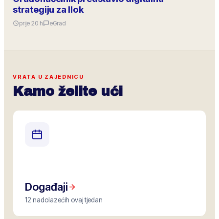
strategiju za Ilok
prije 20 h
eGrad
VRATA U ZAJEDNICU
Kamo želite ući
Događaji
12 nadolazećih ovaj tjedan