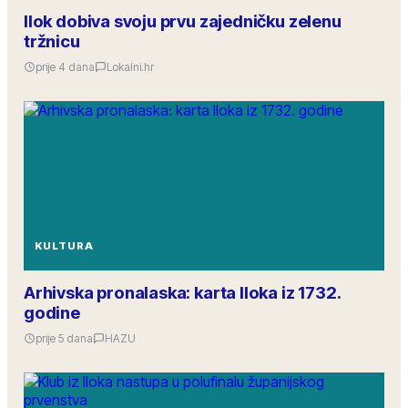
Ilok dobiva svoju prvu zajedničku zelenu
tržnicu
prije 4 dana
Lokalni.hr
KULTURA
Arhivska pronalaska: karta Iloka iz 1732.
godine
prije 5 dana
HAZU