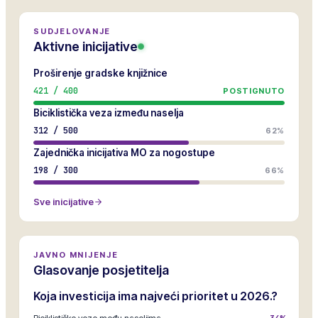
SUDJELOVANJE
Aktivne inicijative
Proširenje gradske knjižnice
421
/
400
POSTIGNUTO
Biciklistička veza između naselja
312
/
500
62%
Zajednička inicijativa MO za nogostupe
198
/
300
66%
Sve inicijative
JAVNO MNIJENJE
Glasovanje posjetitelja
Koja investicija ima najveći prioritet u 2026.?