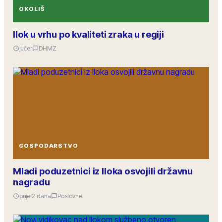
OKOLIŠ
Ilok u vrhu po kvaliteti zraka u regiji
jučer
DHMZ
GOSPODARSTVO
Mladi poduzetnici iz Iloka osvojili državnu
nagradu
prije 2 dana
Poslovne