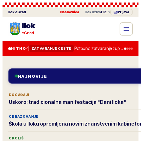
Ilok
eGrad
Naslovnica
·
Ilok
uživo
HR
EN
Prijava
Ilok
eGrad
Potpuno zatvaranje županijske ceste od 28. lipnja, obilazak je uređen.
HITNO
4
ZATVARANJE CESTE
NAJNOVIJE
DOGAĐAJI
Uskoro: tradicionalna manifestacija "Dani Iloka"
OBRAZOVANJE
Škola u Iloku opremljena novim znanstvenim kabinet
OKOLIŠ