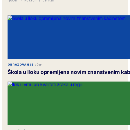
jučer
·
Kulturni centar
jučer
OBRAZOVANJE
Škola u Iloku opremljena novim znanstvenim ka