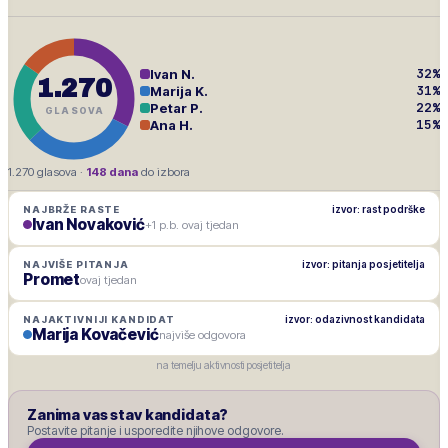
32
%
Ivan N.
1.270
31
%
Marija K.
22
%
Petar P.
GLASOVA
15
%
Ana H.
1.270
glasova ·
148
dana
do izbora
izvor: rast podrške
NAJBRŽE RASTE
Ivan Novaković
+1 p.b. ovaj tjedan
izvor: pitanja posjetitelja
NAJVIŠE PITANJA
Promet
ovaj tjedan
izvor: odazivnost kandidata
NAJAKTIVNIJI KANDIDAT
Marija Kovačević
najviše odgovora
na temelju aktivnosti posjetitelja
Zanima vas stav kandidata?
Postavite pitanje i usporedite njihove odgovore.