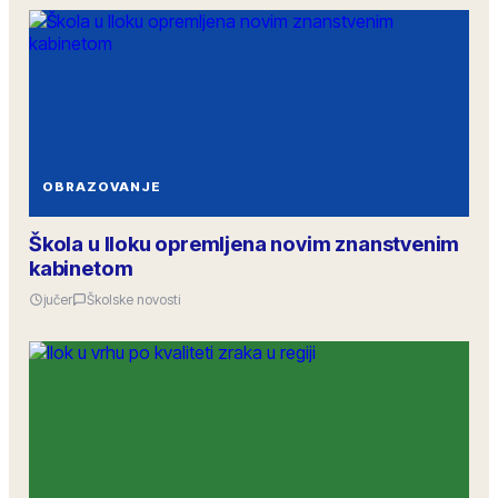
OBRAZOVANJE
Škola u Iloku opremljena novim znanstvenim
kabinetom
jučer
Školske novosti