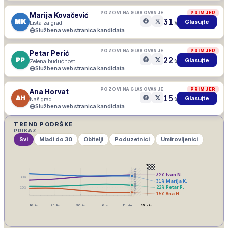
POZOVI NA GLASOVANJE
PRIMJER
Marija Kovačević
31
MK
Glasujte
Lista za grad
%
Službena web stranica kandidata
POZOVI NA GLASOVANJE
PRIMJER
Petar Perić
22
PP
Glasujte
Zelena budućnost
%
Službena web stranica kandidata
POZOVI NA GLASOVANJE
PRIMJER
Ana Horvat
15
AH
Glasujte
Naš grad
%
Službena web stranica kandidata
TREND PODRŠKE
PRIKAZ
Svi
Mladi do 30
Obitelji
Poduzetnici
Umirovljenici
IZBORNA ŠUTNJA
32
%
Ivan N.
30
%
31
%
Marija K.
22
%
Petar P.
20
%
15
%
Ana H.
16. lis
23. lis
30. lis
6. stu
13. stu
15. stu