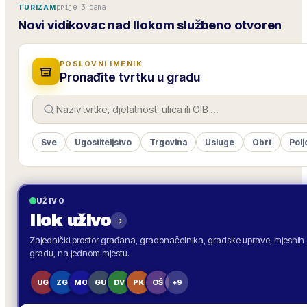
prije 3 dana
TURIZAM
Novi vidikovac nad Ilokom službeno otvoren
POSLOVNI IMENIK
Pronađite tvrtku u gradu
Sve
Ugostiteljstvo
Trgovina
Usluge
Obrt
Polj
UŽIVO
Ilok
uživo
Zajednički prostor građana, gradonačelnika, gradske uprave, mjesnih o
gradu, na jednom mjestu.
UG
ZG
MO
GU
DV
PK
OŠ
+9