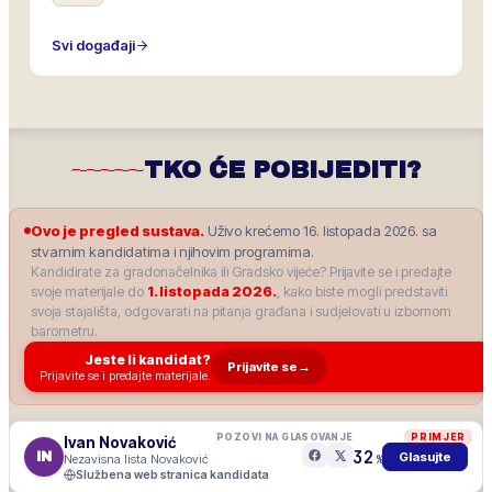
Svi događaji
TKO ĆE POBIJEDITI?
Ovo je pregled sustava.
Uživo krećemo 16. listopada 2026. sa
stvarnim kandidatima i njihovim programima.
Kandidirate za gradonačelnika ili Gradsko vijeće? Prijavite se i predajte
svoje materijale do
1. listopada 2026.
, kako biste mogli predstaviti
svoja stajališta, odgovarati na pitanja građana i sudjelovati u izbornom
barometru.
Jeste li kandidat?
Prijavite se
→
Prijavite se i predajte materijale.
POZOVI NA GLASOVANJE
PRIMJER
Ivan Novaković
32
IN
Glasujte
Nezavisna lista Novaković
%
Službena web stranica kandidata