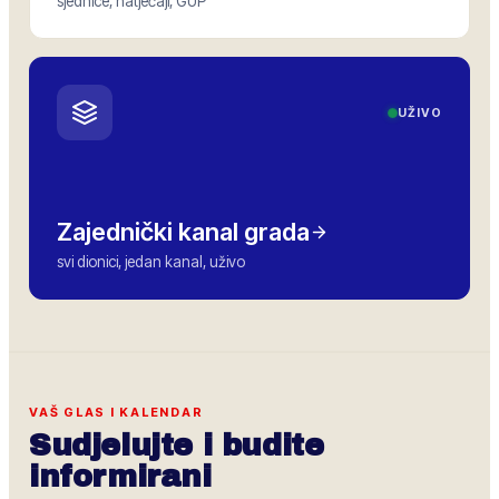
sjednice, natječaji, GUP
UŽIVO
Zajednički kanal grada
svi dionici, jedan kanal, uživo
VAŠ GLAS I KALENDAR
Sudjelujte i budite
informirani