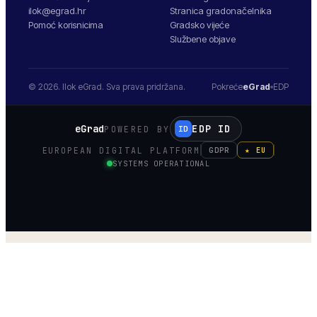
ilok@egrad.hr
Stranica gradonačelnika
Pomoć korisnicima
Gradsko vijeće
Službene objave
© 2026.
Ilok
eGrad. Sva prava pridržana.
Pokreće
eGrad
EDP
eGrad
EDP ID
POWERED BY
ID
EUROPEAN DIGITAL PLATFORM
GDPR
★ EU
SYSTEMS OPERATIONAL