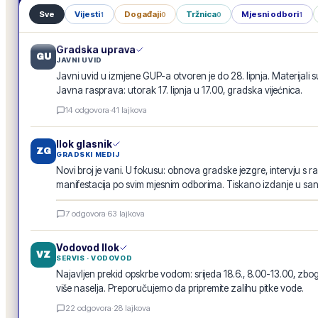
Sve
Vijesti
Događaji
Tržnica
Mjesni odbori
1
0
0
1
Gradska uprava
GU
JAVNI UVID
Javni uvid u izmjene GUP-a otvoren je do 28. lipnja. Materijali s
Javna rasprava: utorak 17. lipnja u 17.00, gradska vijećnica.
14
odgovora
·
41
lajkova
Ilok glasnik
ZG
GRADSKI MEDIJ
Novi broj je vani. U fokusu: obnova gradske jezgre, intervju s r
manifestacija po svim mjesnim odborima. Tiskano izdanje u san
Ilok glasnik · lipanj 2026.
7
odgovora
·
63
lajkova
E-GLASILO
Vodovod Ilok
VZ
SERVIS · VODOVOD
Najavljen prekid opskrbe vodom: srijeda 18.6., 8.00-13.00, 
više naselja. Preporučujemo da pripremite zalihu pitke vode.
22
odgovora
·
28
lajkova