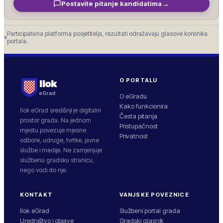
→
Postavite pitanje kandidatima
Participativna platforma posjetitelja, rezultati odražavaju glasove korisnika
portala.
O PORTALU
Ilok
eGrad
O eGradu
Kako funkcionira
Ilok
eGrad središnji je digitalni
Česta pitanja
prostor grada. Na jednom
Pristupačnost
mjestu povezuje mjesne
Privatnost
odbore, udruge, tvrtke, javne
službe i medije. Ne zamjenjuje
službenu gradsku stranicu,
nego vodi do nje.
KONTAKT
VANJSKE POVEZNICE
Ilok eGrad
Službeni portal grada
Uredništvo i objave
Gradski glasnik