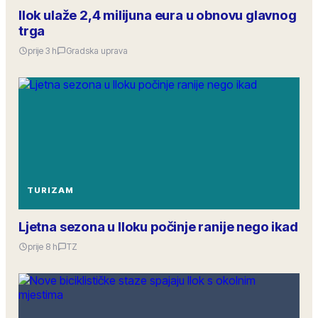
Ilok ulaže 2,4 milijuna eura u obnovu glavnog
trga
prije 3 h
Gradska uprava
TURIZAM
Ljetna sezona u Iloku počinje ranije nego ikad
prije 8 h
TZ