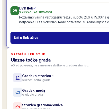
DVD Ilok
DV
UDRUGA · VATROGASCI
Pozivamo vas na vatrogasnu feštu u subotu 21.6. u 19.00 na g
natjecanje. Ulaz slobodan. Rado pozivamo i susjedne mjesne o
Vatrogasna fešta · 21.6.
19
odgovora
·
94
lajkova
POZIV
Uđi u
Ilok
uživo
MO Centar
MO
MJESNI ODBOR
Inicijativu za nogostup uz glavnu cestu s 87 potpisa proslijedili
SREDIŠNJI PRISTUP
prenosimo u zajednički tok objava, da je vide i drugi mjesni odbo
Ulazne točke grada
11
odgovora
·
52
lajkova
eGrad povezuje, ne zamjenjuje službenu gradsku stranicu.
Gradska stranica
Gradska osnovna škola
OŠ
službeni portal grada
USTANOVA · ŠKOLA
Upis u 1. razred za školsku godinu 2026./27. je završen, upisano
Roditeljski sastanak za roditelje budućih prvašića: 25. lipnja u 1
Gradski medij
e-glasilo grada
6
odgovora
·
33
lajkova
Stranica gradonačelnika
Zamjenica gradonačelnika