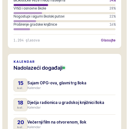
Biciklističke veze među naseljima
34
%
Vrtići i osnovne škole
28
%
Nogostupi i sigurni školski putovi
22
%
Proširenje gradske knjižnice
16
%
1.204
glasova
Glasujte
KALENDAR
Nadolazeći događaji
15
Sajam OPG-ova, glavni trg Iloka
Kalendar
kol.
18
Dječja radionica u gradskoj knjižnici Iloka
Kalendar
kol.
20
Večernji film na otvorenom, Ilok
Kalendar
kol.