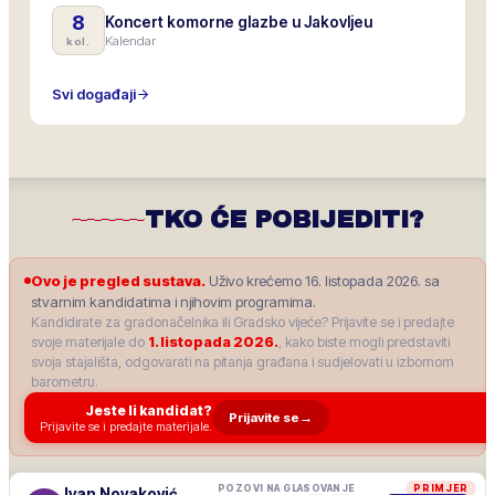
8
Koncert komorne glazbe u Jakovljeu
Kalendar
kol.
Svi događaji
TKO ĆE POBIJEDITI?
Ovo je pregled sustava.
Uživo krećemo 16. listopada 2026. sa
stvarnim kandidatima i njihovim programima.
Kandidirate za gradonačelnika ili Gradsko vijeće? Prijavite se i predajte
svoje materijale do
1. listopada 2026.
, kako biste mogli predstaviti
svoja stajališta, odgovarati na pitanja građana i sudjelovati u izbornom
barometru.
Jeste li kandidat?
Prijavite se
→
Prijavite se i predajte materijale.
POZOVI NA GLASOVANJE
PRIMJER
Ivan Novaković