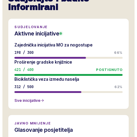
informirani
SUDJELOVANJE
Aktivne inicijative
Zajednička inicijativa MO za nogostupe
198
/
300
66%
Proširenje gradske knjižnice
421
/
400
POSTIGNUTO
Biciklistička veza između naselja
312
/
500
62%
Sve inicijative
JAVNO MNIJENJE
Glasovanje posjetitelja