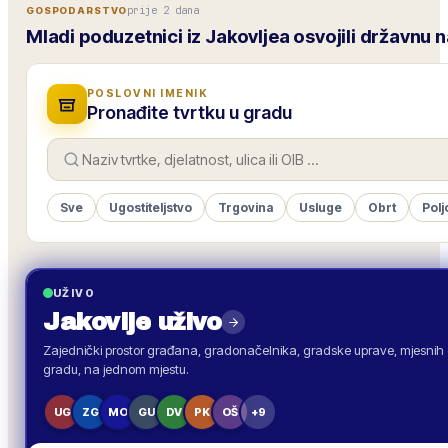
prije 2 dana
GOSPODARSTVO
Mladi poduzetnici iz Jakovljea osvojili državnu
POSLOVNI IMENIK
Pronađite tvrtku u gradu
Sve
Ugostiteljstvo
Trgovina
Usluge
Obrt
Polj
UŽIVO
Jakovlje
uživo
Zajednički prostor građana, gradonačelnika, gradske uprave, mjesnih o
gradu, na jednom mjestu.
UG
ZG
MO
GU
DV
PK
OŠ
+9