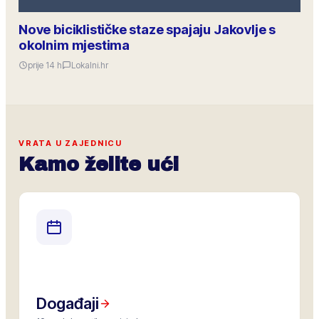
Nove biciklističke staze spajaju Jakovlje s
okolnim mjestima
prije 14 h
Lokalni.hr
VRATA U ZAJEDNICU
Kamo želite ući
Događaji