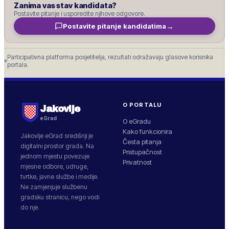
Zanima vas stav kandidata?
Postavite pitanje i usporedite njihove odgovore.
→
Postavite pitanje kandidatima
Participativna platforma posjetitelja, rezultati odražavaju glasove korisnika
portala.
O PORTALU
Jakovlje
eGrad
O eGradu
Kako funkcionira
Jakovlje
eGrad središnji je
Česta pitanja
digitalni prostor grada. Na
Pristupačnost
jednom mjestu povezuje
Privatnost
mjesne odbore, udruge,
tvrtke, javne službe i medije.
Ne zamjenjuje službenu
gradsku stranicu, nego vodi
do nje.