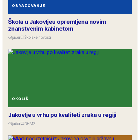
OBRAZOVANJE
Škola u Jakovljeu opremljena novim
znanstvenim kabinetom
jučer
Školske novosti
OKOLIŠ
Jakovlje u vrhu po kvaliteti zraka u regiji
jučer
DHMZ