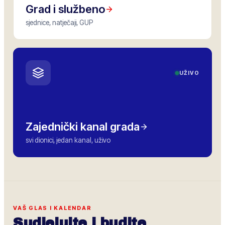
Grad i službeno
sjednice, natječaji, GUP
UŽIVO
Zajednički kanal grada
svi dionici, jedan kanal, uživo
VAŠ GLAS I KALENDAR
Sudjelujte i budite