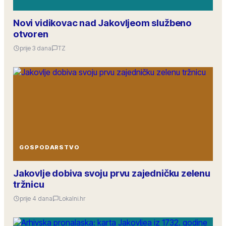
Novi vidikovac nad Jakovljeom službeno
otvoren
prije 3 dana
TZ
GOSPODARSTVO
Jakovlje dobiva svoju prvu zajedničku zelenu
tržnicu
prije 4 dana
Lokalni.hr