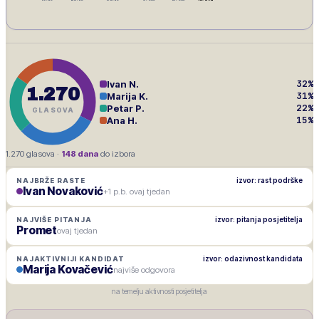
32
%
Ivan N.
1.270
31
%
Marija K.
22
%
Petar P.
GLASOVA
15
%
Ana H.
1.270
glasova ·
148
dana
do izbora
izvor: rast podrške
NAJBRŽE RASTE
Ivan Novaković
+1 p.b. ovaj tjedan
izvor: pitanja posjetitelja
NAJVIŠE PITANJA
Promet
ovaj tjedan
izvor: odazivnost kandidata
NAJAKTIVNIJI KANDIDAT
Marija Kovačević
najviše odgovora
na temelju aktivnosti posjetitelja