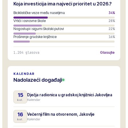
Koja investicija ima najveći prioritet u 2026.?
Biciklističke veze među naseljima
34
%
Vrtići i osnovne škole
28
%
Nogostupi i sigurni školski putovi
22
%
Proširenje gradske knjižnice
16
%
1.204
glasova
Glasujte
KALENDAR
Nadolazeći događaji
15
Dječja radionica u gradskoj knjižnici Jakovljea
Kalendar
kol.
16
Večernji film na otvorenom, Jakovlje
Kalendar
kol.