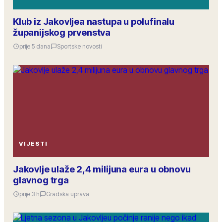
Klub iz Jakovljea nastupa u polufinalu
županijskog prvenstva
prije 5 dana
Sportske novosti
VIJESTI
Jakovlje ulaže 2,4 milijuna eura u obnovu
glavnog trga
prije 3 h
Gradska uprava