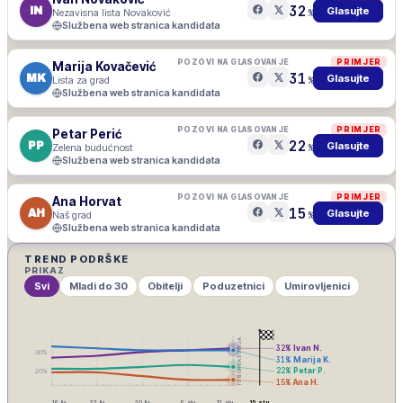
32
IN
Glasujte
Nezavisna lista Novaković
%
Službena web stranica kandidata
POZOVI NA GLASOVANJE
PRIMJER
Marija Kovačević
31
MK
Glasujte
Lista za grad
%
Službena web stranica kandidata
POZOVI NA GLASOVANJE
PRIMJER
Petar Perić
22
PP
Glasujte
Zelena budućnost
%
Službena web stranica kandidata
POZOVI NA GLASOVANJE
PRIMJER
Ana Horvat
15
AH
Glasujte
Naš grad
%
Službena web stranica kandidata
TREND PODRŠKE
PRIKAZ
Svi
Mladi do 30
Obitelji
Poduzetnici
Umirovljenici
IZBORNA ŠUTNJA
32
%
Ivan N.
30
%
31
%
Marija K.
22
%
Petar P.
20
%
15
%
Ana H.
16. lis
23. lis
30. lis
6. stu
13. stu
15. stu