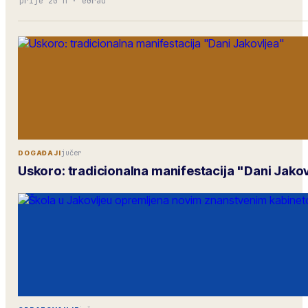
prije 20 h
·
eGrad
jučer
DOGAĐAJI
Uskoro: tradicionalna manifestacija "Dani Jako