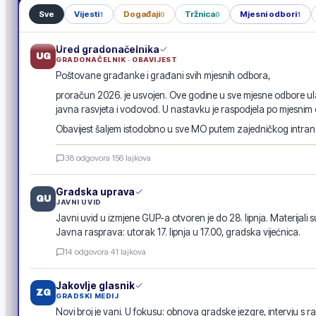
Sve
Vijesti
Događaji
Tržnica
Mjesni odbori
1
0
0
1
Ured gradonačelnika
UG
GRADONAČELNIK · OBAVIJEST
Poštovane građanke i građani svih mjesnih odbora,
proračun 2026. je usvojen. Ove godine u sve mjesne odbore ula
javna rasvjeta i vodovod. U nastavku je raspodjela po mjesnim
Obavijest šaljem istodobno u sve MO putem zajedničkog intranet
Raspodjela investicija 2026. · po mjesnim odborima
38
odgovora
·
156
lajkova
GRADSKA OBAVIJEST
Gradska uprava
GU
JAVNI UVID
Javni uvid u izmjene GUP-a otvoren je do 28. lipnja. Materijali s
Javna rasprava: utorak 17. lipnja u 17.00, gradska vijećnica.
14
odgovora
·
41
lajkova
Jakovlje glasnik
ZG
GRADSKI MEDIJ
Novi broj je vani. U fokusu: obnova gradske jezgre, intervju s r