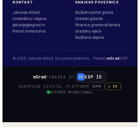
KONTAKT
VANJSKE POVEZNICE
Jakovlje eGrad
Službeni portal grada
Uredništvo i objave
Gradski glasnik
jakovlje@egrad.hr
Stranica gradonačelnika
Pomoć korisnicima
Gradsko vijeće
Službene objave
© 2026.
Jakovlje
eGrad. Sva prava pridržana.
Pokreće
eGrad
EDP
eGrad
EDP ID
POWERED BY
ID
EUROPEAN DIGITAL PLATFORM
GDPR
★ EU
SYSTEMS OPERATIONAL