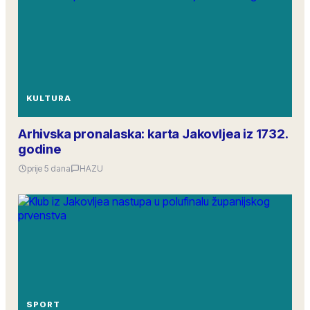
KULTURA
Arhivska pronalaska: karta Jakovljea iz 1732.
godine
prije 5 dana
HAZU
SPORT