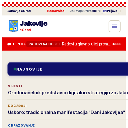
Jakovlje
eGrad
Naslovnica
·
Jakovlje
uživo
HR
EN
Prijava
Jakovlje
eGrad
Radovi u glavnoj ulici, promet je usporen do kraja tjedna.
HITNO
4
RADOVI NA CESTI
NAJNOVIJE
VIJESTI
Gradonačelnik predstavio digitalnu strategiju za Jako
DOGAĐAJI
Uskoro: tradicionalna manifestacija "Dani Jakovljea"
OBRAZOVANJE