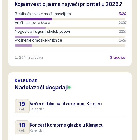
Koja investicija ima najveći prioritet u 2026.?
Biciklističke veze među naseljima
34
%
Vrtići i osnovne škole
28
%
Nogostupi i sigurni školski putovi
22
%
Proširenje gradske knjižnice
16
%
1.204
glasova
Glasujte
KALENDAR
Nadolazeći događaji
19
Večernji film na otvorenom, Klanjec
Kalendar
kol.
10
Koncert komorne glazbe u Klanjecu
Kalendar
kol.