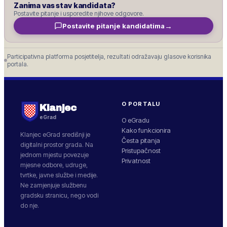
Zanima vas stav kandidata?
Postavite pitanje i usporedite njihove odgovore.
→
Postavite pitanje kandidatima
Participativna platforma posjetitelja, rezultati odražavaju glasove korisnika
portala.
O PORTALU
Klanjec
eGrad
O eGradu
Kako funkcionira
Klanjec
eGrad središnji je
Česta pitanja
digitalni prostor grada. Na
Pristupačnost
jednom mjestu povezuje
Privatnost
mjesne odbore, udruge,
tvrtke, javne službe i medije.
Ne zamjenjuje službenu
gradsku stranicu, nego vodi
do nje.