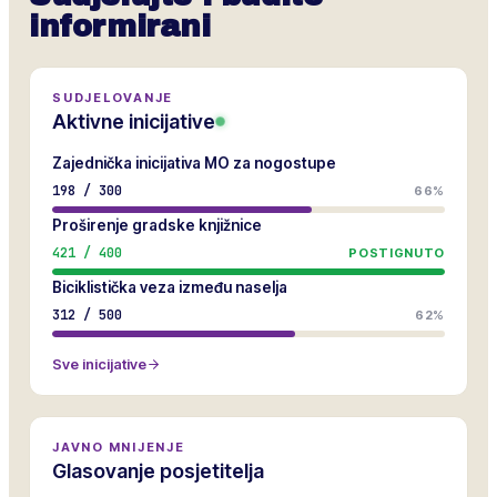
informirani
SUDJELOVANJE
Aktivne inicijative
Zajednička inicijativa MO za nogostupe
198
/
300
66%
Proširenje gradske knjižnice
421
/
400
POSTIGNUTO
Biciklistička veza između naselja
312
/
500
62%
Sve inicijative
JAVNO MNIJENJE
Glasovanje posjetitelja