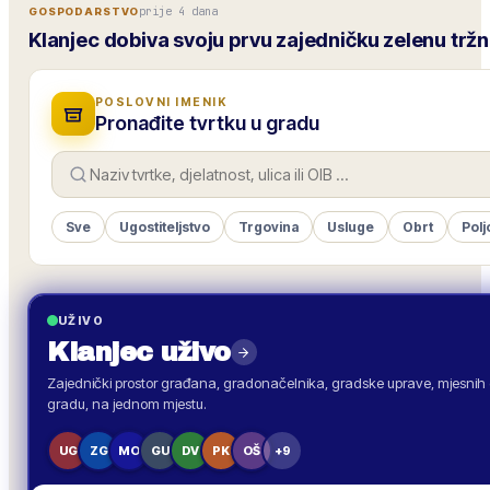
prije 4 dana
GOSPODARSTVO
Klanjec dobiva svoju prvu zajedničku zelenu tržn
POSLOVNI IMENIK
Pronađite tvrtku u gradu
Sve
Ugostiteljstvo
Trgovina
Usluge
Obrt
Polj
UŽIVO
Klanjec
uživo
Zajednički prostor građana, gradonačelnika, gradske uprave, mjesnih o
gradu, na jednom mjestu.
UG
ZG
MO
GU
DV
PK
OŠ
+9