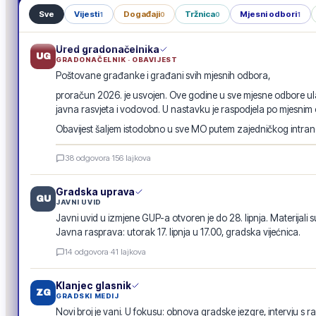
Sve
Vijesti
Događaji
Tržnica
Mjesni odbori
1
0
0
1
Ured gradonačelnika
UG
GRADONAČELNIK · OBAVIJEST
Poštovane građanke i građani svih mjesnih odbora,
proračun 2026. je usvojen. Ove godine u sve mjesne odbore ula
javna rasvjeta i vodovod. U nastavku je raspodjela po mjesnim
Obavijest šaljem istodobno u sve MO putem zajedničkog intranet
Raspodjela investicija 2026. · po mjesnim odborima
38
odgovora
·
156
lajkova
GRADSKA OBAVIJEST
Gradska uprava
GU
JAVNI UVID
Javni uvid u izmjene GUP-a otvoren je do 28. lipnja. Materijali s
Javna rasprava: utorak 17. lipnja u 17.00, gradska vijećnica.
14
odgovora
·
41
lajkova
Klanjec glasnik
ZG
GRADSKI MEDIJ
Novi broj je vani. U fokusu: obnova gradske jezgre, intervju s r