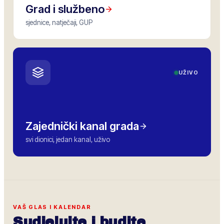
Grad i službeno
sjednice, natječaji, GUP
UŽIVO
Zajednički kanal grada
svi dionici, jedan kanal, uživo
VAŠ GLAS I KALENDAR
Sudjelujte i budite