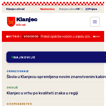
Klanjec
eGrad
Naslovnica
·
Klanjec
uživo
HR
EN
Prijava
Klanjec
eGrad
Prekid opskrbe vodom u srijedu između 8.00 i 13.00 zbog zamjene zasuna.
HITNO
4
VODOVOD
NAJNOVIJE
OBRAZOVANJE
Škola u Klanjecu opremljena novim znanstvenim kabi
OKOLIŠ
Klanjec u vrhu po kvaliteti zraka u regiji
GOSPODARSTVO