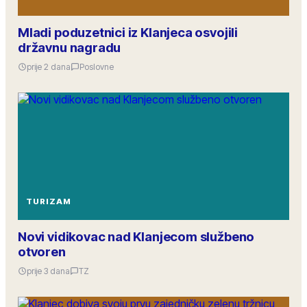
Mladi poduzetnici iz Klanjeca osvojili
državnu nagradu
prije 2 dana
Poslovne
TURIZAM
Novi vidikovac nad Klanjecom službeno
otvoren
prije 3 dana
TZ