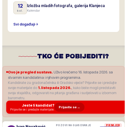
12
Izložba mladih fotografa, galerija Klanjeca
Kalendar
kol.
Svi događaji
TKO ĆE POBIJEDITI?
Ovo je pregled sustava.
Uživo krećemo 16. listopada 2026. sa
stvarnim kandidatima i njihovim programima.
Kandidirate za gradonačelnika ili Gradsko vijeće? Prijavite se i predajte
svoje materijale do
1. listopada 2026.
, kako biste mogli predstaviti
svoja stajališta, odgovarati na pitanja građana i sudjelovati u izbornom
barometru.
Jeste li kandidat?
Prijavite se
→
Prijavite se i predajte materijale.
POZOVI NA GLASOVANJE
PRIMJER
Ivan Novaković