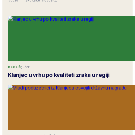
jučer
·
Školske novosti
jučer
OKOLIŠ
Klanjec u vrhu po kvaliteti zraka u regiji