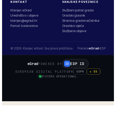
KONTAKT
VANJSKE POVEZNICE
Klanjec eGrad
Službeni portal grada
Uredništvo i objave
Gradski glasnik
klanjec@egrad.hr
Stranica gradonačelnika
Pomoć korisnicima
Gradsko vijeće
Službene objave
© 2026.
Klanjec
eGrad. Sva prava pridržana.
Pokreće
eGrad
EDP
eGrad
EDP ID
POWERED BY
ID
EUROPEAN DIGITAL PLATFORM
GDPR
★ EU
SYSTEMS OPERATIONAL