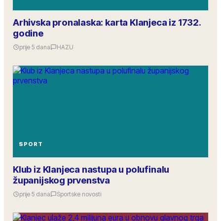
Arhivska pronalaska: karta Klanjeca iz 1732.
godine
prije 5 dana
HAZU
SPORT
Klub iz Klanjeca nastupa u polufinalu
županijskog prvenstva
prije 5 dana
Sportske novosti