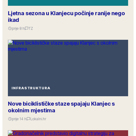
Ljetna sezona u Klanjecu počinje ranije nego
ikad
prije 8 h
TZ
INFRASTRUKTURA
Nove biciklističke staze spajaju Klanjec s
okolnim mjestima
prije 14 h
Lokalni.hr