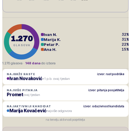
32
%
Ivan N.
1.270
31
%
Marija K.
22
%
Petar P.
GLASOVA
15
%
Ana H.
1.270
glasova ·
148
dana
do izbora
izvor: rast podrške
NAJBRŽE RASTE
Ivan Novaković
+1 p.b. ovaj tjedan
izvor: pitanja posjetitelja
NAJVIŠE PITANJA
Promet
ovaj tjedan
izvor: odazivnost kandidata
NAJAKTIVNIJI KANDIDAT
Marija Kovačević
najviše odgovora
na temelju aktivnosti posjetitelja