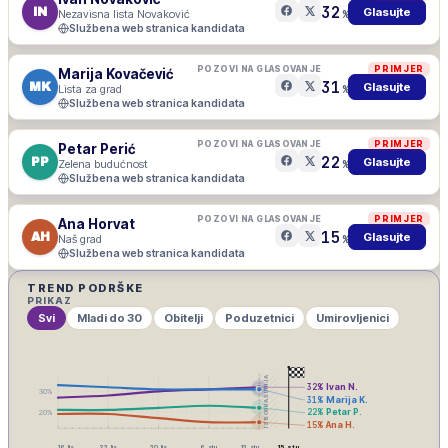
32
IN
Glasujte
Nezavisna lista Novaković
%
Službena web stranica kandidata
POZOVI NA GLASOVANJE
PRIMJER
Marija Kovačević
31
MK
Glasujte
Lista za grad
%
Službena web stranica kandidata
POZOVI NA GLASOVANJE
PRIMJER
Petar Perić
22
PP
Glasujte
Zelena budućnost
%
Službena web stranica kandidata
POZOVI NA GLASOVANJE
PRIMJER
Ana Horvat
15
AH
Glasujte
Naš grad
%
Službena web stranica kandidata
TREND PODRŠKE
PRIKAZ
Svi
Mladi do 30
Obitelji
Poduzetnici
Umirovljenici
IZBORNA ŠUTNJA
32
%
Ivan N.
30
%
31
%
Marija K.
22
%
Petar P.
20
%
15
%
Ana H.
16. lis
23. lis
30. lis
6. stu
13. stu
15. stu