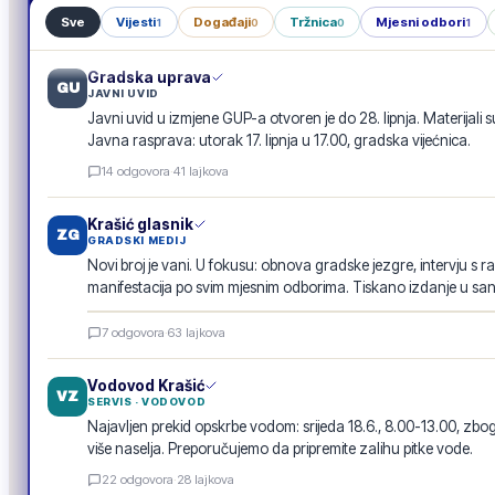
Sve
Vijesti
Događaji
Tržnica
Mjesni odbori
1
0
0
1
Gradska uprava
GU
JAVNI UVID
Javni uvid u izmjene GUP-a otvoren je do 28. lipnja. Materijali s
Javna rasprava: utorak 17. lipnja u 17.00, gradska vijećnica.
14
odgovora
·
41
lajkova
Krašić glasnik
ZG
GRADSKI MEDIJ
Novi broj je vani. U fokusu: obnova gradske jezgre, intervju s r
manifestacija po svim mjesnim odborima. Tiskano izdanje u san
Krašić glasnik · lipanj 2026.
7
odgovora
·
63
lajkova
E-GLASILO
Vodovod Krašić
VZ
SERVIS · VODOVOD
Najavljen prekid opskrbe vodom: srijeda 18.6., 8.00-13.00, 
više naselja. Preporučujemo da pripremite zalihu pitke vode.
22
odgovora
·
28
lajkova