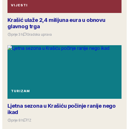
VIJESTI
Krašić ulaže 2,4 milijuna eura u obnovu
glavnog trga
prije 3 h
Gradska uprava
TURIZAM
Ljetna sezona u Krašiću počinje ranije nego
ikad
prije 8 h
TZ