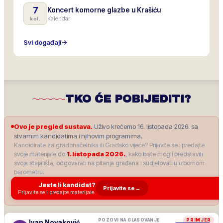
7
Koncert komorne glazbe u Krašiću
Kalendar
kol.
Svi događaji
TKO ĆE POBIJEDITI?
Ovo je pregled sustava.
Uživo krećemo 16. listopada 2026. sa
stvarnim kandidatima i njihovim programima.
Kandidirate za gradonačelnika ili Gradsko vijeće? Prijavite se i predajte
svoje materijale do
1. listopada 2026.
, kako biste mogli predstaviti
svoja stajališta, odgovarati na pitanja građana i sudjelovati u izbornom
barometru.
Jeste li kandidat?
Prijavite se
→
Prijavite se i predajte materijale.
POZOVI NA GLASOVANJE
PRIMJER
Ivan Novaković