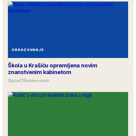
OBRAZOVANJE
Škola u Krašiću opremljena novim
znanstvenim kabinetom
jučer
Školske novosti