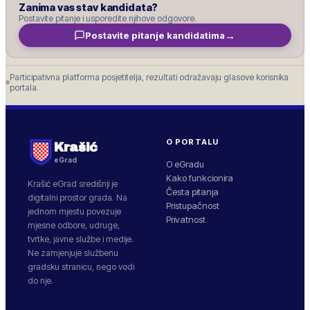
Zanima vas stav kandidata?
Postavite pitanje i usporedite njihove odgovore.
→
Postavite pitanje kandidatima
Participativna platforma posjetitelja, rezultati odražavaju glasove korisnika
portala.
O PORTALU
Krašić
eGrad
O eGradu
Kako funkcionira
Krašić
eGrad središnji je
Česta pitanja
digitalni prostor grada. Na
Pristupačnost
jednom mjestu povezuje
Privatnost
mjesne odbore, udruge,
tvrtke, javne službe i medije.
Ne zamjenjuje službenu
gradsku stranicu, nego vodi
do nje.