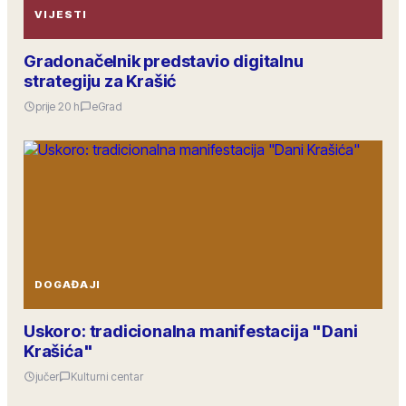
VIJESTI
Gradonačelnik predstavio digitalnu
strategiju za Krašić
prije 20 h
eGrad
DOGAĐAJI
Uskoro: tradicionalna manifestacija "Dani
Krašića"
jučer
Kulturni centar