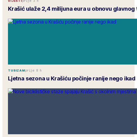
prije 3 h
VIJESTI
Krašić ulaže 2,4 milijuna eura u obnovu glavnog 
prije 8 h
TURIZAM
Ljetna sezona u Krašiću počinje ranije nego ikad