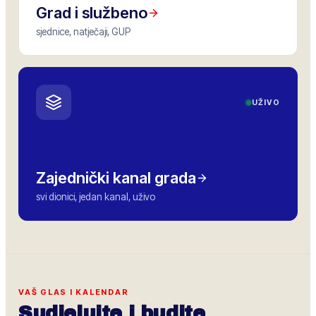
Grad i službeno
sjednice, natječaji, GUP
UŽIVO
Zajednički kanal grada
svi dionici, jedan kanal, uživo
VAŠ GLAS I KALENDAR
Sudjelujte i budite