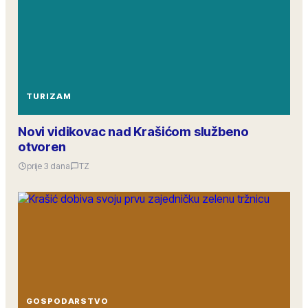
TURIZAM
Novi vidikovac nad Krašićom službeno
otvoren
prije 3 dana
TZ
GOSPODARSTVO