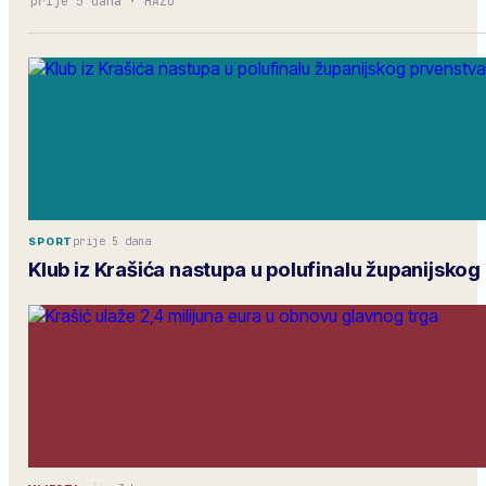
prije 5 dana
·
HAZU
prije 5 dana
SPORT
Klub iz Krašića nastupa u polufinalu županijskog