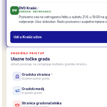
DVD Krašić
DV
UDRUGA · VATROGASCI
Pozivamo vas na vatrogasnu feštu u subotu 21.6. u 19.00 na g
natjecanje. Ulaz slobodan. Rado pozivamo i susjedne mjesne o
Vatrogasna fešta · 21.6.
19
odgovora
·
94
lajkova
POZIV
Uđi u
Krašić
uživo
MO Centar
MO
MJESNI ODBOR
Inicijativu za nogostup uz glavnu cestu s 87 potpisa proslijedili
SREDIŠNJI PRISTUP
prenosimo u zajednički tok objava, da je vide i drugi mjesni odbo
Ulazne točke grada
11
odgovora
·
52
lajkova
eGrad povezuje, ne zamjenjuje službenu gradsku stranicu.
Gradska stranica
Gradska osnovna škola
OŠ
službeni portal grada
USTANOVA · ŠKOLA
Upis u 1. razred za školsku godinu 2026./27. je završen, upisano
Roditeljski sastanak za roditelje budućih prvašića: 25. lipnja u 1
Gradski medij
e-glasilo grada
6
odgovora
·
33
lajkova
Stranica gradonačelnika
Zamjenica gradonačelnika