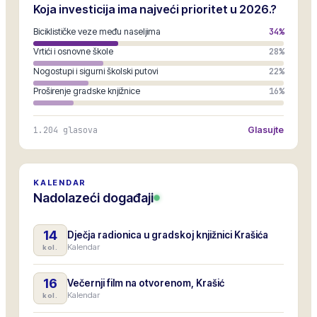
Koja investicija ima najveći prioritet u 2026.?
Biciklističke veze među naseljima
34
%
Vrtići i osnovne škole
28
%
Nogostupi i sigurni školski putovi
22
%
Proširenje gradske knjižnice
16
%
1.204
glasova
Glasujte
KALENDAR
Nadolazeći događaji
14
Dječja radionica u gradskoj knjižnici Krašića
Kalendar
kol.
16
Večernji film na otvorenom, Krašić
Kalendar
kol.