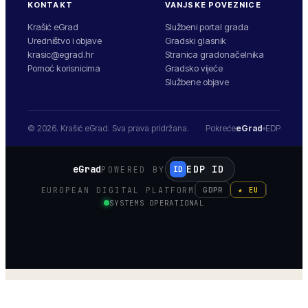
KONTAKT
VANJSKE POVEZNICE
Krašić eGrad
Službeni portal grada
Uredništvo i objave
Gradski glasnik
krasic@egrad.hr
Stranica gradonačelnika
Pomoć korisnicima
Gradsko vijeće
Službene objave
© 2026.
Krašić
eGrad. Sva prava pridržana.
Pokreće
eGrad
EDP
eGrad
EDP ID
POWERED BY
ID
EUROPEAN DIGITAL PLATFORM
GDPR
★ EU
SYSTEMS OPERATIONAL