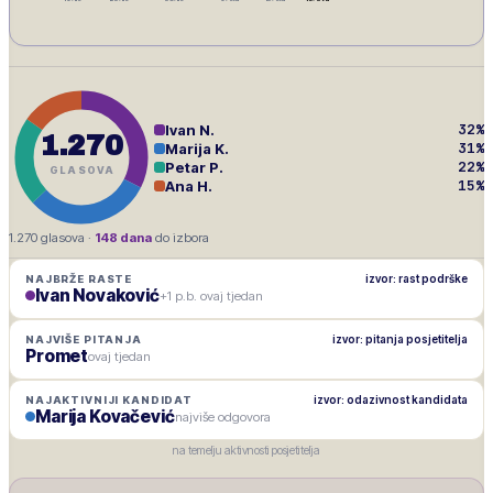
32
%
Ivan N.
1.270
31
%
Marija K.
22
%
Petar P.
GLASOVA
15
%
Ana H.
1.270
glasova ·
148
dana
do izbora
izvor: rast podrške
NAJBRŽE RASTE
Ivan Novaković
+1 p.b. ovaj tjedan
izvor: pitanja posjetitelja
NAJVIŠE PITANJA
Promet
ovaj tjedan
izvor: odazivnost kandidata
NAJAKTIVNIJI KANDIDAT
Marija Kovačević
najviše odgovora
na temelju aktivnosti posjetitelja