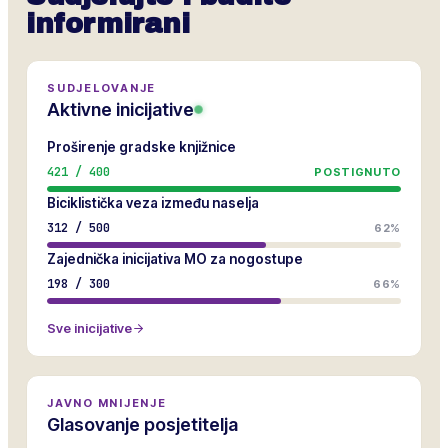
informirani
SUDJELOVANJE
Aktivne inicijative
Proširenje gradske knjižnice
421
/
400
POSTIGNUTO
Biciklistička veza između naselja
312
/
500
62%
Zajednička inicijativa MO za nogostupe
198
/
300
66%
Sve inicijative
JAVNO MNIJENJE
Glasovanje posjetitelja