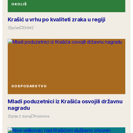
OKOLIŠ
Krašić u vrhu po kvaliteti zraka u regiji
jučer
DHMZ
GOSPODARSTVO
Mladi poduzetnici iz Krašića osvojili državnu
nagradu
prije 2 dana
Poslovne