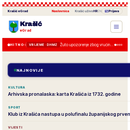
Krašić
eGrad
Naslovnica
·
Krašić
uživo
HR
EN
Prijava
Krašić
eGrad
Žuto upozorenje zbog vrućine u četvrtak, do 36 stupnjeva.
HITNO
4
VRIJEME · DHMZ
NAJNOVIJE
KULTURA
Arhivska pronalaska: karta Krašića iz 1732. godine
SPORT
Klub iz Krašića nastupa u polufinalu županijskog prve
VIJESTI