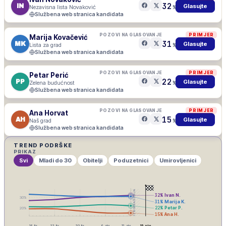
32
IN
Glasujte
Nezavisna lista Novaković
%
Službena web stranica kandidata
POZOVI NA GLASOVANJE
PRIMJER
Marija Kovačević
31
MK
Glasujte
Lista za grad
%
Službena web stranica kandidata
POZOVI NA GLASOVANJE
PRIMJER
Petar Perić
22
PP
Glasujte
Zelena budućnost
%
Službena web stranica kandidata
POZOVI NA GLASOVANJE
PRIMJER
Ana Horvat
15
AH
Glasujte
Naš grad
%
Službena web stranica kandidata
TREND PODRŠKE
PRIKAZ
Svi
Mladi do 30
Obitelji
Poduzetnici
Umirovljenici
IZBORNA ŠUTNJA
32
%
Ivan N.
30
%
31
%
Marija K.
22
%
Petar P.
20
%
15
%
Ana H.
16. lis
23. lis
30. lis
6. stu
13. stu
15. stu