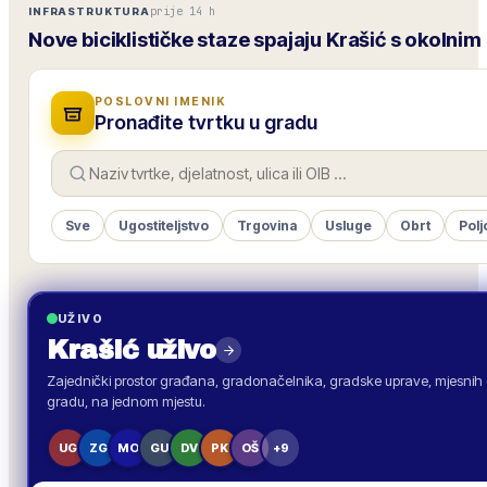
prije 14 h
INFRASTRUKTURA
Nove biciklističke staze spajaju Krašić s okolni
POSLOVNI IMENIK
Pronađite tvrtku u gradu
Sve
Ugostiteljstvo
Trgovina
Usluge
Obrt
Polj
UŽIVO
Krašić
uživo
Zajednički prostor građana, gradonačelnika, gradske uprave, mjesnih o
gradu, na jednom mjestu.
UG
ZG
MO
GU
DV
PK
OŠ
+9