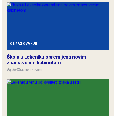
OBRAZOVANJE
Škola u Lekeniku opremljena novim
znanstvenim kabinetom
jučer
Školske novosti