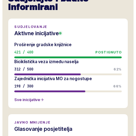
informirani
SUDJELOVANJE
Aktivne inicijative
Proširenje gradske knjižnice
421
/
400
POSTIGNUTO
Biciklistička veza između naselja
312
/
500
62%
Zajednička inicijativa MO za nogostupe
198
/
300
66%
Sve inicijative
JAVNO MNIJENJE
Glasovanje posjetitelja