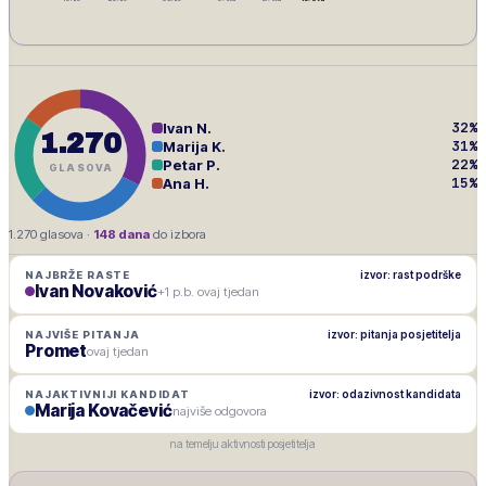
32
%
Ivan N.
1.270
31
%
Marija K.
22
%
Petar P.
GLASOVA
15
%
Ana H.
1.270
glasova ·
148
dana
do izbora
izvor: rast podrške
NAJBRŽE RASTE
Ivan Novaković
+1 p.b. ovaj tjedan
izvor: pitanja posjetitelja
NAJVIŠE PITANJA
Promet
ovaj tjedan
izvor: odazivnost kandidata
NAJAKTIVNIJI KANDIDAT
Marija Kovačević
najviše odgovora
na temelju aktivnosti posjetitelja