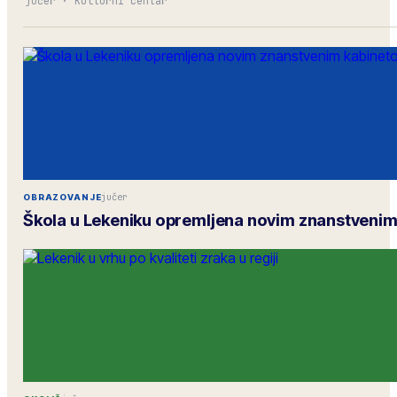
jučer
·
Kulturni centar
jučer
OBRAZOVANJE
Škola u Lekeniku opremljena novim znanstveni