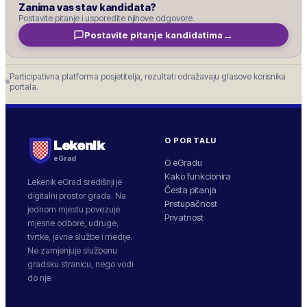
Zanima vas stav kandidata?
Postavite pitanje i usporedite njihove odgovore.
→
Postavite pitanje kandidatima
Participativna platforma posjetitelja, rezultati odražavaju glasove korisnika
portala.
O PORTALU
Lekenik
eGrad
O eGradu
Kako funkcionira
Lekenik
eGrad središnji je
Česta pitanja
digitalni prostor grada. Na
Pristupačnost
jednom mjestu povezuje
Privatnost
mjesne odbore, udruge,
tvrtke, javne službe i medije.
Ne zamjenjuje službenu
gradsku stranicu, nego vodi
do nje.