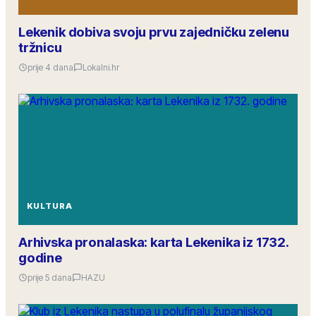
Lekenik dobiva svoju prvu zajedničku zelenu
tržnicu
prije 4 dana
Lokalni.hr
KULTURA
Arhivska pronalaska: karta Lekenika iz 1732.
godine
prije 5 dana
HAZU