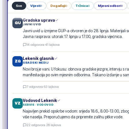
Sve
Vijesti
Događaji
Tržnica
Mjesni odbori
1
0
0
1
Gradska uprava
GU
JAVNI UVID
Javni uvid u izmjene GUP-a otvoren je do 28. lipnja. Materijali s
Javna rasprava: utorak 17. lipnja u 17.00, gradska vijećnica.
14
odgovora
·
41
lajkova
Lekenik glasnik
ZG
GRADSKI MEDIJ
Novi broj je vani. U fokusu: obnova gradske jezgre, intervju s r
manifestacija po svim mjesnim odborima. Tiskano izdanje u san
Lekenik glasnik · lipanj 2026.
7
odgovora
·
63
lajkova
E-GLASILO
Vodovod Lekenik
VZ
SERVIS · VODOVOD
Najavljen prekid opskrbe vodom: srijeda 18.6., 8.00-13.00, 
više naselja. Preporučujemo da pripremite zalihu pitke vode.
22
odgovora
·
28
lajkova