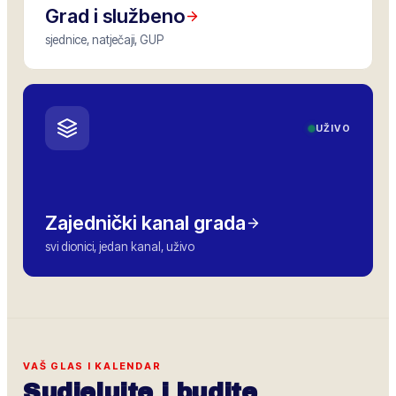
Grad i službeno
sjednice, natječaji, GUP
UŽIVO
Zajednički kanal grada
svi dionici, jedan kanal, uživo
VAŠ GLAS I KALENDAR
Sudjelujte i budite