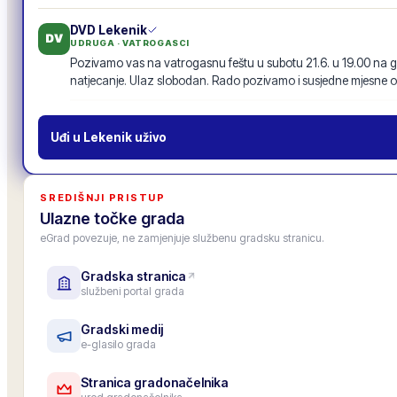
DVD Lekenik
DV
UDRUGA · VATROGASCI
Pozivamo vas na vatrogasnu feštu u subotu 21.6. u 19.00 na g
natjecanje. Ulaz slobodan. Rado pozivamo i susjedne mjesne o
Vatrogasna fešta · 21.6.
19
odgovora
·
94
lajkova
POZIV
Uđi u
Lekenik
uživo
MO Centar
MO
MJESNI ODBOR
Inicijativu za nogostup uz glavnu cestu s 87 potpisa proslijedili
SREDIŠNJI PRISTUP
prenosimo u zajednički tok objava, da je vide i drugi mjesni odbo
Ulazne točke grada
11
odgovora
·
52
lajkova
eGrad povezuje, ne zamjenjuje službenu gradsku stranicu.
Gradska stranica
Gradska osnovna škola
OŠ
službeni portal grada
USTANOVA · ŠKOLA
Upis u 1. razred za školsku godinu 2026./27. je završen, upisano
Roditeljski sastanak za roditelje budućih prvašića: 25. lipnja u 1
Gradski medij
e-glasilo grada
6
odgovora
·
33
lajkova
Stranica gradonačelnika
Zamjenica gradonačelnika