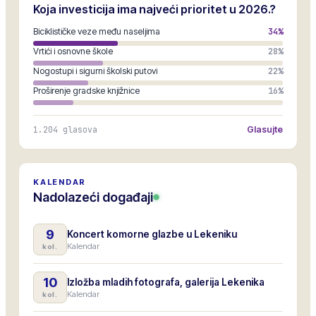
Koja investicija ima najveći prioritet u 2026.?
Biciklističke veze među naseljima
34
%
Vrtići i osnovne škole
28
%
Nogostupi i sigurni školski putovi
22
%
Proširenje gradske knjižnice
16
%
1.204
glasova
Glasujte
KALENDAR
Nadolazeći događaji
9
Koncert komorne glazbe u Lekeniku
Kalendar
kol.
10
Izložba mladih fotografa, galerija Lekenika
Kalendar
kol.