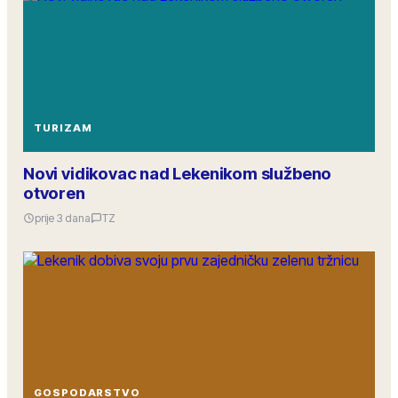
TURIZAM
Novi vidikovac nad Lekenikom službeno
otvoren
prije 3 dana
TZ
GOSPODARSTVO