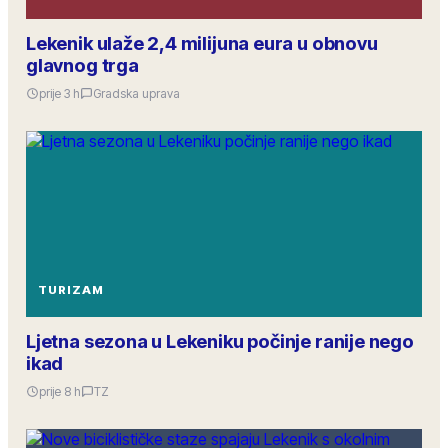
Lekenik ulaže 2,4 milijuna eura u obnovu
glavnog trga
prije 3 h
Gradska uprava
TURIZAM
Ljetna sezona u Lekeniku počinje ranije nego
ikad
prije 8 h
TZ