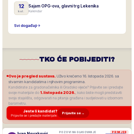
12
Sajam OPG-ova, glavni trg Lekenika
Kalendar
kol.
Svi događaji
TKO ĆE POBIJEDITI?
Ovo je pregled sustava.
Uživo krećemo 16. listopada 2026. sa
stvarnim kandidatima i njihovim programima.
Kandidirate za gradonačelnika ili Gradsko vijeće? Prijavite se i predajte
svoje materijale do
1. listopada 2026.
, kako biste mogli predstaviti
svoja stajališta, odgovarati na pitanja građana i sudjelovati u izbornom
barometru.
Jeste li kandidat?
Prijavite se
→
Prijavite se i predajte materijale.
POZOVI NA GLASOVANJE
PRIMJER
Ivan Novaković