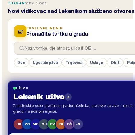
prije 3 dana
TURIZAM
Novi vidikovac nad Lekenikom službeno otvoren
POSLOVNI IMENIK
Pronađite tvrtku u gradu
Sve
Ugostiteljstvo
Trgovina
Usluge
Obrt
Polj
UŽIVO
Lekenik
uživo
Zajednički prostor građana, gradonačelnika, gradske uprave, mjesnih o
gradu, na jednom mjestu.
UG
ZG
MO
GU
DV
PK
OŠ
+9