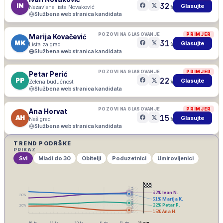
32
IN
Glasujte
Nezavisna lista Novaković
%
Službena web stranica kandidata
POZOVI NA GLASOVANJE
PRIMJER
Marija Kovačević
31
MK
Glasujte
Lista za grad
%
Službena web stranica kandidata
POZOVI NA GLASOVANJE
PRIMJER
Petar Perić
22
PP
Glasujte
Zelena budućnost
%
Službena web stranica kandidata
POZOVI NA GLASOVANJE
PRIMJER
Ana Horvat
15
AH
Glasujte
Naš grad
%
Službena web stranica kandidata
TREND PODRŠKE
PRIKAZ
Svi
Mladi do 30
Obitelji
Poduzetnici
Umirovljenici
IZBORNA ŠUTNJA
32
%
Ivan N.
30
%
31
%
Marija K.
22
%
Petar P.
20
%
15
%
Ana H.
16. lis
23. lis
30. lis
6. stu
13. stu
15. stu