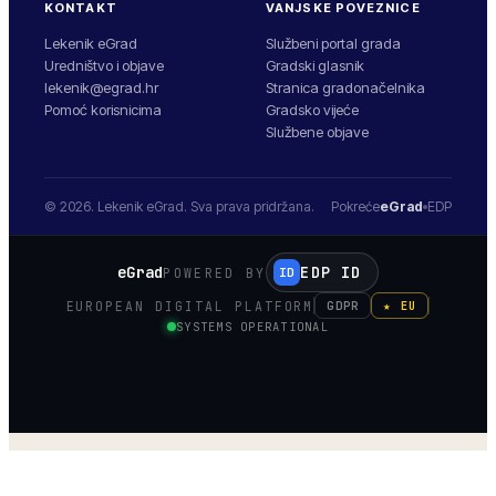
KONTAKT
VANJSKE POVEZNICE
Lekenik eGrad
Službeni portal grada
Uredništvo i objave
Gradski glasnik
lekenik@egrad.hr
Stranica gradonačelnika
Pomoć korisnicima
Gradsko vijeće
Službene objave
© 2026.
Lekenik
eGrad. Sva prava pridržana.
Pokreće
eGrad
EDP
eGrad
EDP ID
POWERED BY
ID
EUROPEAN DIGITAL PLATFORM
GDPR
★ EU
SYSTEMS OPERATIONAL