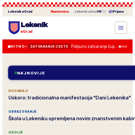
Lekenik
eGrad
Naslovnica
·
Lekenik
uživo
HR
EN
Prijava
Lekenik
eGrad
Potpuno zatvaranje županijske ceste od 28. lipnja, obilazak je uređen.
HITNO
4
ZATVARANJE CESTE
NAJNOVIJE
DOGAĐAJI
Uskoro: tradicionalna manifestacija "Dani Lekenika"
OBRAZOVANJE
Škola u Lekeniku opremljena novim znanstvenim kab
OKOLIŠ