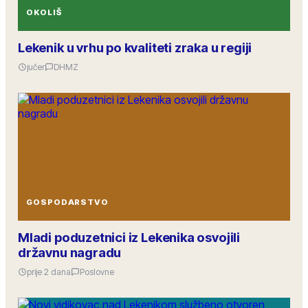
OKOLIŠ
Lekenik u vrhu po kvaliteti zraka u regiji
jučer
DHMZ
GOSPODARSTVO
Mladi poduzetnici iz Lekenika osvojili
državnu nagradu
prije 2 dana
Poslovne