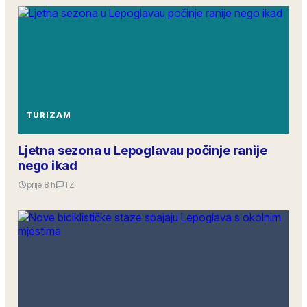
TURIZAM
Ljetna sezona u Lepoglavau počinje ranije
nego ikad
prije 8 h
TZ