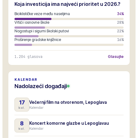
Koja investicija ima najveći prioritet u 2026.?
Biciklističke veze među naseljima
34
%
Vrtići i osnovne škole
28
%
Nogostupi i sigurni školski putovi
22
%
Proširenje gradske knjižnice
16
%
1.204
glasova
Glasujte
KALENDAR
Nadolazeći događaji
17
Večernji film na otvorenom, Lepoglava
Kalendar
kol.
8
Koncert komorne glazbe u Lepoglavau
Kalendar
kol.