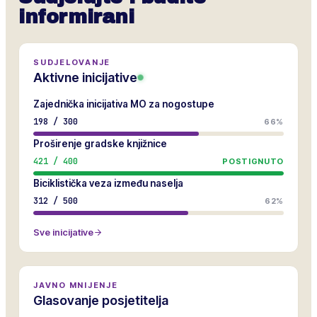
informirani
SUDJELOVANJE
Aktivne inicijative
Zajednička inicijativa MO za nogostupe
198
/
300
66%
Proširenje gradske knjižnice
421
/
400
POSTIGNUTO
Biciklistička veza između naselja
312
/
500
62%
Sve inicijative
JAVNO MNIJENJE
Glasovanje posjetitelja