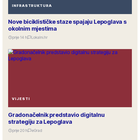
INFRASTRUKTURA
Nove biciklističke staze spajaju Lepoglava s
okolnim mjestima
prije 14 h
Lokalni.hr
VIJESTI
Gradonačelnik predstavio digitalnu
strategiju za Lepoglava
prije 20 h
eGrad