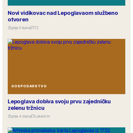
Novi vidikovac nad Lepoglavaom službeno
otvoren
prije 3 dana
TZ
GOSPODARSTVO
Lepoglava dobiva svoju prvu zajedničku
zelenu tržnicu
prije 4 dana
Lokalni.hr