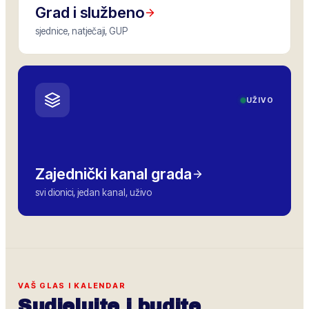
Grad i službeno
sjednice, natječaji, GUP
UŽIVO
Zajednički kanal grada
svi dionici, jedan kanal, uživo
VAŠ GLAS I KALENDAR
Sudjelujte i budite