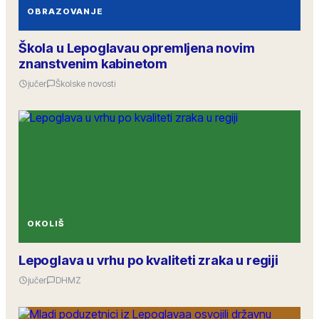
OBRAZOVANJE
Škola u Lepoglavau opremljena novim
znanstvenim kabinetom
jučer
Školske novosti
OKOLIŠ
Lepoglava u vrhu po kvaliteti zraka u regiji
jučer
DHMZ