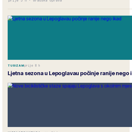
prije 3 h
·
Gradska uprava
prije 8 h
TURIZAM
Ljetna sezona u Lepoglavau počinje ranije nego 