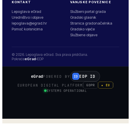
KONTAKT
VANJSKE POVEZNICE
Lepoglava eGrad
Službeni portal grada
Uredništvo i objave
Gradski glasnik
lepoglava@egrad.hr
Stranica gradonačelnika
Pomoć korisnicima
Gradsko vijeće
Službene objave
© 2026.
Lepoglava
eGrad. Sva prava pridržana.
Pokreće
eGrad
EDP
eGrad
EDP ID
POWERED BY
ID
EUROPEAN DIGITAL PLATFORM
GDPR
★ EU
SYSTEMS OPERATIONAL