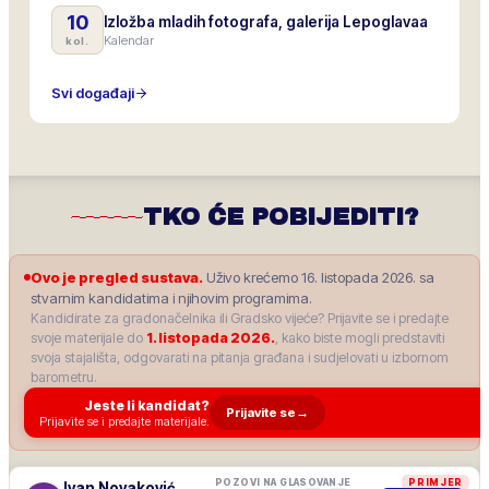
10
Izložba mladih fotografa, galerija Lepoglavaa
Kalendar
kol.
Svi događaji
TKO ĆE POBIJEDITI?
Ovo je pregled sustava.
Uživo krećemo 16. listopada 2026. sa
stvarnim kandidatima i njihovim programima.
Kandidirate za gradonačelnika ili Gradsko vijeće? Prijavite se i predajte
svoje materijale do
1. listopada 2026.
, kako biste mogli predstaviti
svoja stajališta, odgovarati na pitanja građana i sudjelovati u izbornom
barometru.
Jeste li kandidat?
Prijavite se
→
Prijavite se i predajte materijale.
POZOVI NA GLASOVANJE
PRIMJER
Ivan Novaković