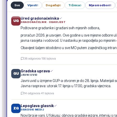
Sve
Vijesti
Događaji
Tržnica
Mjesni odbori
1
0
0
1
Ured gradonačelnika
UG
GRADONAČELNIK · OBAVIJEST
Poštovane građanke i građani svih mjesnih odbora,
proračun 2026. je usvojen. Ove godine u sve mjesne odbore ula
javna rasvjeta i vodovod. U nastavku je raspodjela po mjesnim
Obavijest šaljem istodobno u sve MO putem zajedničkog intranet
Raspodjela investicija 2026. · po mjesnim odborima
38
odgovora
·
156
lajkova
GRADSKA OBAVIJEST
Gradska uprava
GU
JAVNI UVID
Javni uvid u izmjene GUP-a otvoren je do 28. lipnja. Materijali s
Javna rasprava: utorak 17. lipnja u 17.00, gradska vijećnica.
14
odgovora
·
41
lajkova
Lepoglava glasnik
ZG
GRADSKI MEDIJ
Novi broj je vani. U fokusu: obnova gradske jezgre, intervju s r