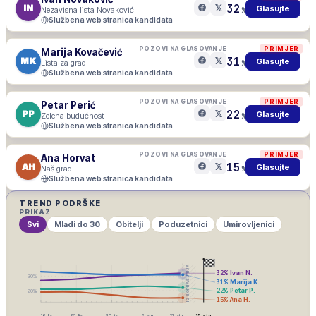
32
IN
Glasujte
Nezavisna lista Novaković
%
Službena web stranica kandidata
POZOVI NA GLASOVANJE
PRIMJER
Marija Kovačević
31
MK
Glasujte
Lista za grad
%
Službena web stranica kandidata
POZOVI NA GLASOVANJE
PRIMJER
Petar Perić
22
PP
Glasujte
Zelena budućnost
%
Službena web stranica kandidata
POZOVI NA GLASOVANJE
PRIMJER
Ana Horvat
15
AH
Glasujte
Naš grad
%
Službena web stranica kandidata
TREND PODRŠKE
PRIKAZ
Svi
Mladi do 30
Obitelji
Poduzetnici
Umirovljenici
IZBORNA ŠUTNJA
32
%
Ivan N.
30
%
31
%
Marija K.
22
%
Petar P.
20
%
15
%
Ana H.
16. lis
23. lis
30. lis
6. stu
13. stu
15. stu