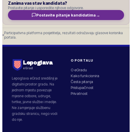
Zanima vas stav kandidata?
Postavite pitanje i usporedite njihove odgovore.
→
Postavite pitanje kandidatima
Participativna platforma posjetitelja, rezultati odražavaju glasove korisnika
portala.
O PORTALU
Lepoglava
eGrad
O eGradu
Kako funkcionira
Lepoglava
eGrad središnji je
Česta pitanja
digitalni prostor grada. Na
Pristupačnost
jednom mjestu povezuje
Privatnost
mjesne odbore, udruge,
tvrtke, javne službe i medije.
Ne zamjenjuje službenu
gradsku stranicu, nego vodi
do nje.