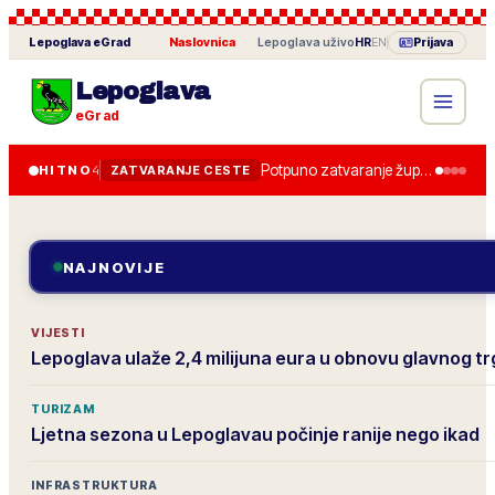
Lepoglava
eGrad
Naslovnica
·
Lepoglava
uživo
HR
EN
Prijava
Lepoglava
eGrad
Potpuno zatvaranje županijske ceste od 28. lipnja, obilazak je uređen.
HITNO
4
ZATVARANJE CESTE
NAJNOVIJE
VIJESTI
Lepoglava ulaže 2,4 milijuna eura u obnovu glavnog t
TURIZAM
Ljetna sezona u Lepoglavau počinje ranije nego ikad
INFRASTRUKTURA