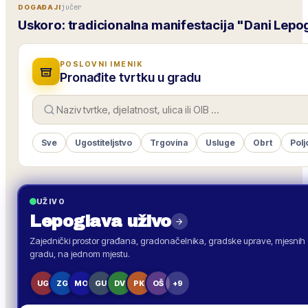
jučer
DOGAĐAJI
Uskoro: tradicionalna manifestacija "Dani Lepo
POSLOVNI IMENIK
Pronađite tvrtku u gradu
Sve
Ugostiteljstvo
Trgovina
Usluge
Obrt
Polj
UŽIVO
Lepoglava
uživo
Zajednički prostor građana, gradonačelnika, gradske uprave, mjesnih o
gradu, na jednom mjestu.
UG
ZG
MO
GU
DV
PK
OŠ
+9