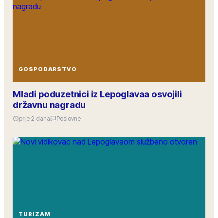
GOSPODARSTVO
Mladi poduzetnici iz Lepoglavaa osvojili
državnu nagradu
prije 2 dana
Poslovne
TURIZAM