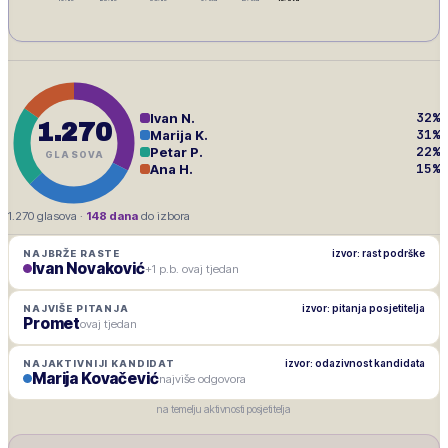
32
%
Ivan N.
1.270
31
%
Marija K.
22
%
Petar P.
GLASOVA
15
%
Ana H.
1.270
glasova ·
148
dana
do izbora
izvor: rast podrške
NAJBRŽE RASTE
Ivan Novaković
+1 p.b. ovaj tjedan
izvor: pitanja posjetitelja
NAJVIŠE PITANJA
Promet
ovaj tjedan
izvor: odazivnost kandidata
NAJAKTIVNIJI KANDIDAT
Marija Kovačević
najviše odgovora
na temelju aktivnosti posjetitelja