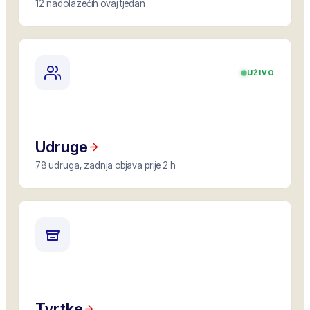
12 nadolazećih ovaj tjedan
UŽIVO
Udruge
78 udruga, zadnja objava prije 2 h
Tvrtke