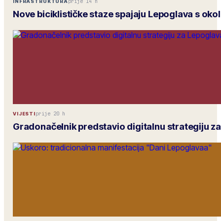
prije 14 h
INFRASTRUKTURA
Nove biciklističke staze spajaju Lepoglava s ok
prije 20 h
VIJESTI
Gradonačelnik predstavio digitalnu strategiju z