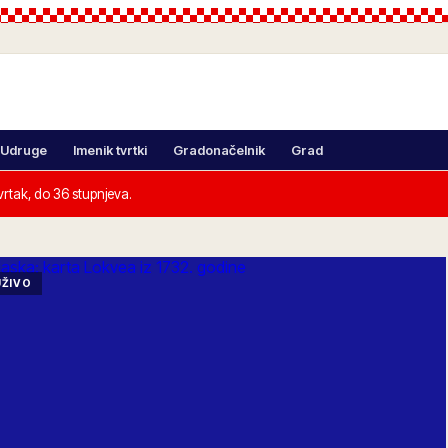
Udruge
Imenik tvrtki
Gradonačelnik
Grad
rtak, do 36 stupnjeva.
UŽIVO