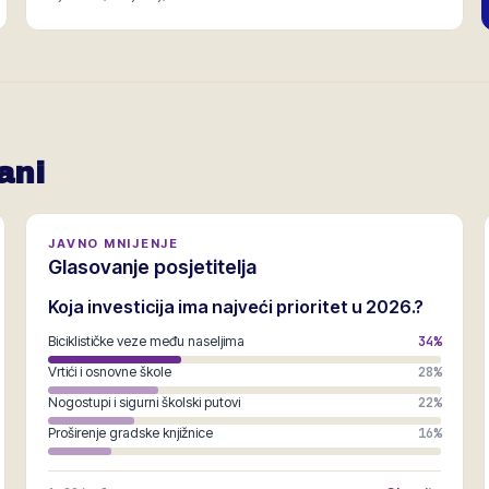
ani
JAVNO MNIJENJE
Glasovanje posjetitelja
Koja investicija ima najveći prioritet u 2026.?
Biciklističke veze među naseljima
34
%
Vrtići i osnovne škole
28
%
Nogostupi i sigurni školski putovi
22
%
Proširenje gradske knjižnice
16
%