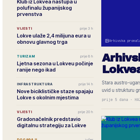
Klub iz Lokvea nastupa u
polufinalu županijskog
prvenstva
prije 3 h
VIJESTI
Lokve ulaže 2,4 milijuna eura u
Arhivska pronal
obnovu glavnog trga
Arhivs
prije 8 h
TURIZAM
Ljetna sezona u Lokveu počinje
Lokvea
ranije nego ikad
Stara austro-ugar
prije 14 h
INFRASTRUKTURA
uvid u strukturu g
Nove biciklističke staze spajaju
Lokve s okolnim mjestima
prije 5 dana
·
HA
prije 20 h
VIJESTI
Gradonačelnik predstavio
digitalnu strategiju za Lokve
jučer
DOGAĐAJI