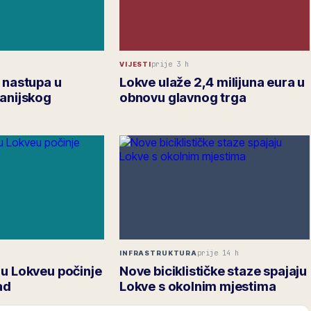
prije 3 h
VIJESTI
 nastupa u
Lokve ulaže 2,4 milijuna eura u
panijskog
obnovu glavnog trga
prije 14 h
INFRASTRUKTURA
 u Lokveu počinje
Nove biciklističke staze spajaju
ad
Lokve s okolnim mjestima