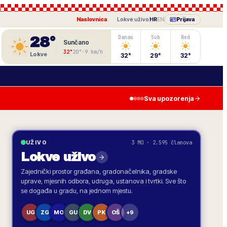
Naslovnica
·
Lokve
uživo
HR
EN
Prijava
28
°
Danas
Sub
Ned
Sunčano
32
°
20
°
·
9
km/h
Lokve
32
°
29
°
32
°
Sva upozorenja
3 MO · 2.595 članova
UŽIVO
Lokve
uživo
Zajednički prostor građana, gradonačelnika, gradske
uprave, mjesnih odbora, udruga, ustanova i tvrtki. Sve što
se događa u gradu, na jednom mjestu.
UG
ZG
MO
GU
DV
PK
OŠ
+9