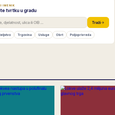
I IMENIK
te tvrtku u gradu
Traži
teljstvo
Trgovina
Usluge
Obrt
Poljoprivreda