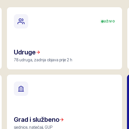
UŽIVO
Udruge
78 udruga, zadnja objava prije 2 h
Grad i službeno
sjednice, natječaji, GUP