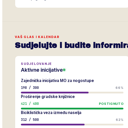
VAŠ GLAS I KALENDAR
Sudjelujte i budite informir
SUDJELOVANJE
Aktivne inicijative
Zajednička inicijativa MO za nogostupe
198
/
300
66%
Proširenje gradske knjižnice
421
/
400
POSTIGNUTO
Biciklistička veza između naselja
312
/
500
62%