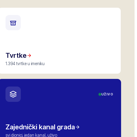
Tvrtke
1.394 tvrtke u imeniku
UŽIVO
Zajednički kanal grada
svi dionici, jedan kanal, uživo