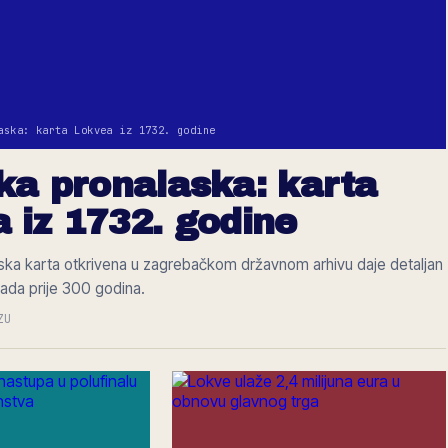
aska: karta Lokvea iz 1732. godine
ka pronalaska: karta
 iz 1732. godine
ska karta otkrivena u zagrebačkom državnom arhivu daje detaljan
rada prije 300 godina.
ZU