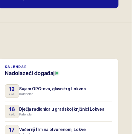
KALENDAR
Nadolazeći događaji
12
Sajam OPG-ova, glavni trg Lokvea
Kalendar
kol.
16
Dječja radionica u gradskoj knjižnici Lokvea
Kalendar
kol.
17
Večernji film na otvorenom, Lokve