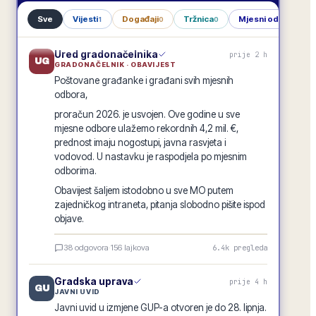
Sve
Vijesti
Događaji
Tržnica
Mjesni odbori
1
0
0
1
Ured gradonačelnika
prije 2 h
UG
GRADONAČELNIK · OBAVIJEST
Poštovane građanke i građani svih mjesnih
odbora,
proračun 2026. je usvojen. Ove godine u sve
mjesne odbore ulažemo rekordnih 4,2 mil. €,
prednost imaju nogostupi, javna rasvjeta i
vodovod. U nastavku je raspodjela po mjesnim
odborima.
Obavijest šaljem istodobno u sve MO putem
zajedničkog intraneta, pitanja slobodno pišite ispod
objave.
Raspodjela investicija 2026. · po mjesnim odborima
38
odgovora
·
156
lajkova
6.4k
pregleda
GRADSKA OBAVIJEST
Gradska uprava
prije 4 h
GU
JAVNI UVID
Javni uvid u izmjene GUP-a otvoren je do 28. lipnja.