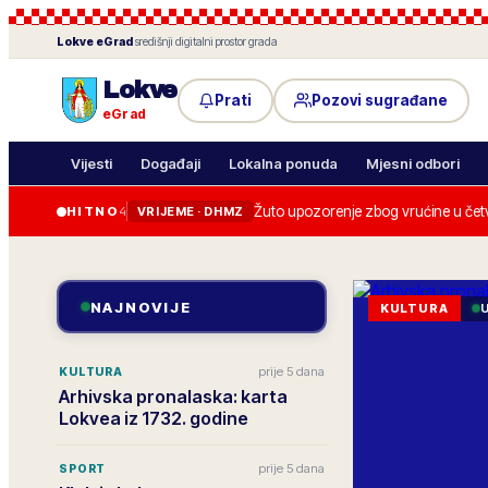
Lokve
eGrad
·
središnji digitalni prostor grada
Lokve
Prati
Pozovi sugrađane
eGrad
Vijesti
Događaji
Lokalna ponuda
Mjesni odbori
Žuto upozorenje zbog vrućine u četv
HITNO
4
VRIJEME · DHMZ
NAJNOVIJE
KULTURA
prije 5 dana
KULTURA
Arhivska pronalaska: karta
Lokvea iz 1732. godine
prije 5 dana
SPORT