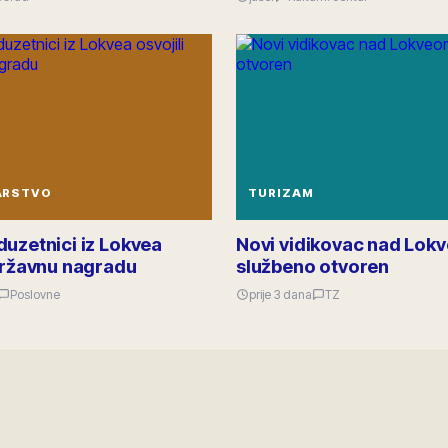
ARSTVO
TURIZAM
duzetnici iz Lokvea
Novi vidikovac nad Lok
 državnu nagradu
službeno otvoren
Poslovne
prije 3 dana
TZ