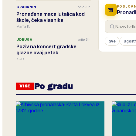
POSLOVN
prije 3 h
GRAĐANIN
Pronađi
Pronađena maca lutalica kod
škole, čeka vlasnika
Marija K.
prije 5 h
UDRUGA
Sve
Ugosti
Poziv na koncert gradske
glazbe ovaj petak
KUD
Po gradu
VIŠE