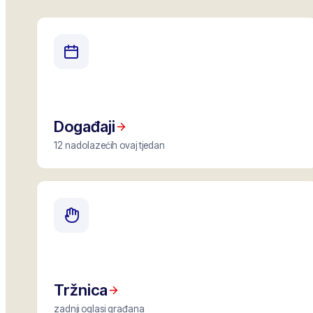
Događaji
12 nadolazećih ovaj tjedan
Tržnica
zadnji oglasi građana