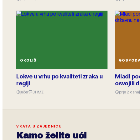
OKOLIŠ
GOSPOD
Lokve u vrhu po kvaliteti zraka u
Mladi po
regiji
osvojili
jučer
DHMZ
prije 2 dana
VRATA U ZAJEDNICU
Kamo želite ući