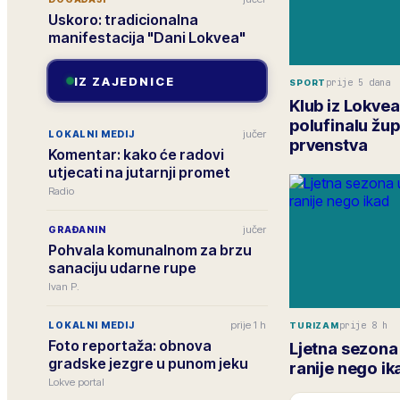
Uskoro: tradicionalna
manifestacija "Dani Lokvea"
IZ ZAJEDNICE
prije 5 dana
SPORT
Klub iz Lokvea
polufinalu žu
jučer
LOKALNI MEDIJ
prvenstva
Komentar: kako će radovi
utjecati na jutarnji promet
Radio
jučer
GRAĐANIN
Pohvala komunalnom za brzu
sanaciju udarne rupe
Ivan P.
prije 1 h
prije 8 h
LOKALNI MEDIJ
TURIZAM
Foto reportaža: obnova
Ljetna sezona
gradske jezgre u punom jeku
ranije nego ik
Lokve portal