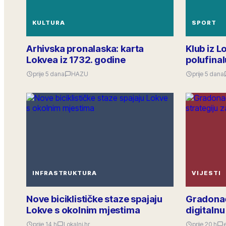
KULTURA
SPORT
Arhivska pronalaska: karta
Klub iz L
Lokvea iz 1732. godine
polufina
prije 5 dana
HAZU
prije 5 dana
INFRASTRUKTURA
VIJESTI
Nove biciklističke staze spajaju
Gradonač
Lokve s okolnim mjestima
digitalnu
prije 14 h
Lokalni.hr
prije 20 h