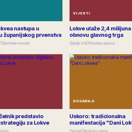
VIJESTI
okvea nastupa u
Lokve ulaže 2,4 milijuna
lu županijskog prvenstva
obnovu glavnog trga
Sportske novosti
prije 3 h
Gradska uprava
DOGAĐAJI
elnik predstavio
Uskoro: tradicionalna
 strategiju za Lokve
manifestacija "Dani Lo
eGrad
jučer
Kulturni centar