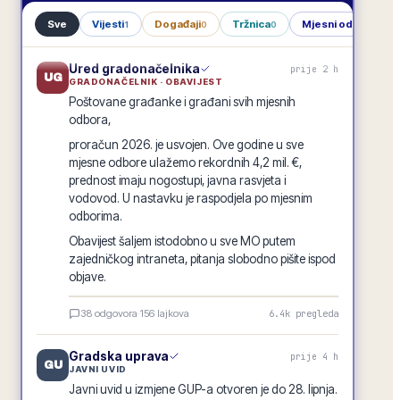
Sve
Vijesti
Događaji
Tržnica
Mjesni odbori
1
0
0
1
Ured gradonačelnika
prije 2 h
UG
GRADONAČELNIK · OBAVIJEST
Poštovane građanke i građani svih mjesnih
odbora,
proračun 2026. je usvojen. Ove godine u sve
mjesne odbore ulažemo rekordnih 4,2 mil. €,
prednost imaju nogostupi, javna rasvjeta i
vodovod. U nastavku je raspodjela po mjesnim
odborima.
Obavijest šaljem istodobno u sve MO putem
zajedničkog intraneta, pitanja slobodno pišite ispod
objave.
Raspodjela investicija 2026. · po mjesnim odborima
38
odgovora
·
156
lajkova
6.4k
pregleda
GRADSKA OBAVIJEST
Gradska uprava
prije 4 h
GU
JAVNI UVID
Javni uvid u izmjene GUP-a otvoren je do 28. lipnja.