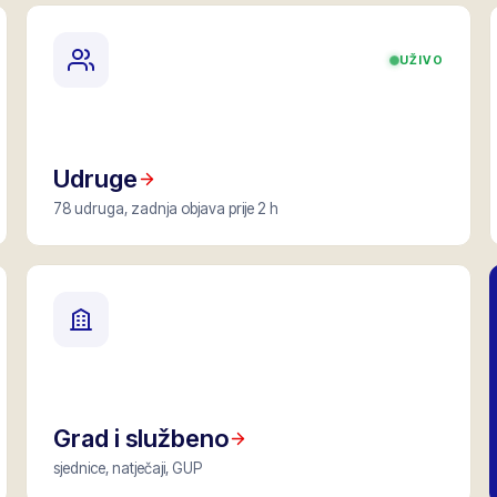
UŽIVO
Udruge
78 udruga, zadnja objava prije 2 h
Grad i službeno
sjednice, natječaji, GUP