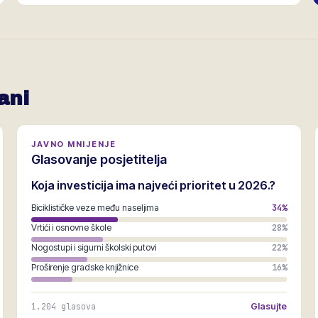
ani
JAVNO MNIJENJE
Glasovanje posjetitelja
Koja investicija ima najveći prioritet u 2026.?
Biciklističke veze među naseljima
34
%
Vrtići i osnovne škole
28
%
Nogostupi i sigurni školski putovi
22
%
Proširenje gradske knjižnice
16
%
1.204
glasova
Glasujte