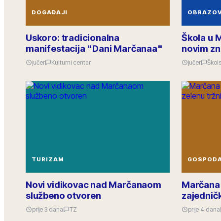
DOGAĐAJI
OBRAZO
Uskoro: tradicionalna
Škola u 
manifestacija "Dani Marčanaa"
novim zn
jučer
Kulturni centar
jučer
Škols
TURIZAM
GOSPOD
Novi vidikovac nad Marčanaom
Marčana 
službeno otvoren
zajedničk
prije 3 dana
TZ
prije 4 dana