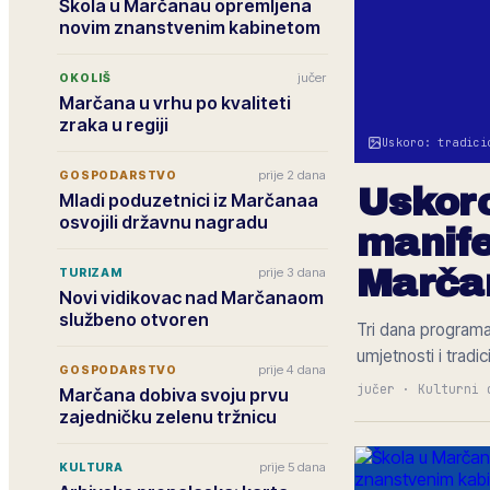
Škola u Marčanau opremljena
novim znanstvenim kabinetom
jučer
OKOLIŠ
Marčana u vrhu po kvaliteti
zraka u regiji
Uskoro: tradici
prije 2 dana
GOSPODARSTVO
Uskoro
Mladi poduzetnici iz Marčanaa
osvojili državnu nagradu
manife
Marča
prije 3 dana
TURIZAM
Novi vidikovac nad Marčanaom
službeno otvoren
Tri dana programa 
umjetnosti i tradic
prije 4 dana
GOSPODARSTVO
jučer
·
Kulturni 
Marčana dobiva svoju prvu
zajedničku zelenu tržnicu
prije 5 dana
KULTURA