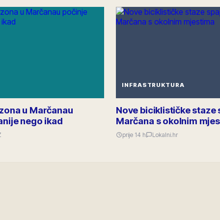
INFRASTRUKTURA
ezona u Marčanau
Nove biciklističke staze 
anije nego ikad
Marčana s okolnim mje
Z
prije 14 h
Lokalni.hr