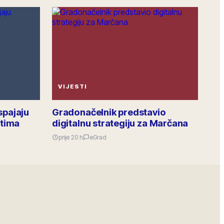
»Napravimo zajedno« 26.6. u Gradskoj knjižnici.
Predstavit ćemo gradske poticaje za poduzetništvo
i povezivanje s udrugama i ustanovama. Prijava
putem gradskog portala.
5
odgovora
·
24
lajkova
890
pregleda
VIJESTI
spajaju
Gradonačelnik predstavio
stima
digitalnu strategiju za Marčana
prije 20 h
eGrad