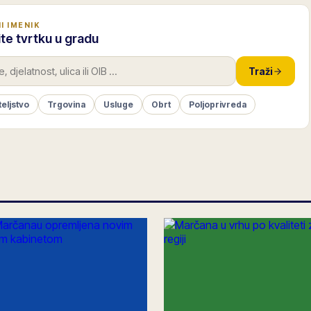
I IMENIK
te tvrtku u gradu
Traži
teljstvo
Trgovina
Usluge
Obrt
Poljoprivreda