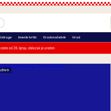
Udruge
Imenik tvrtki
Gradonačelnik
Grad
este od 28. lipnja, obilazak je uređen.
UŽIVO