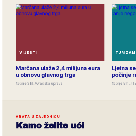
VIJESTI
TURIZAM
Marčana ulaže 2,4 milijuna eura
Ljetna s
u obnovu glavnog trga
počinje r
prije 3 h
Gradska uprava
prije 8 h
T
VRATA U ZAJEDNICU
Kamo želite ući