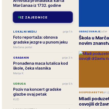
Arhivska pronalaska: karta
Marčanaa iz 1732. godine
IZ ZAJEDNICE
jučer
prije 1 h
LOKALNI MEDIJ
OBRAZOVANJE
Foto reportaža: obnova
Škola u Marč
gradske jezgre u punom jeku
novim znanst
Marčana portal
prije 3 h
GRAĐANIN
Pronađena maca lutalica kod
škole, čeka vlasnika
Marija K.
prije 5 h
UDRUGA
Poziv na koncert gradske
pri
GOSPODARSTVO
glazbe ovaj petak
Mladi poduzet
KUD
osvojili drža