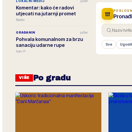
jučer
LOKALNI MEDIJ
Komentar: kako će radovi
POSLOVN
utjecati na jutarnji promet
Pronađi
Radio
jučer
GRAĐANIN
Pohvala komunalnom za brzu
sanaciju udarne rupe
Sve
Ugosti
Ivan P.
Po gradu
VIŠE