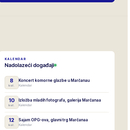
KALENDAR
Nadolazeći događaji
8
Koncert komorne glazbe u Marčanau
Kalendar
kol.
10
Izložba mladih fotografa, galerija Marčanaa
Kalendar
kol.
12
Sajam OPG-ova, glavni trg Marčanaa
Kalendar
kol.