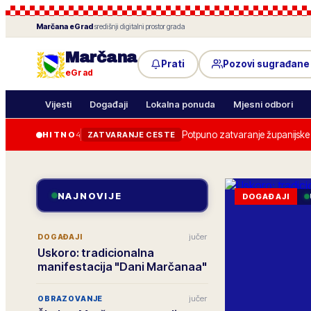
Marčana
eGrad
·
središnji digitalni prostor grada
Marčana
Prati
Pozovi sugrađane
eGrad
Vijesti
Događaji
Lokalna ponuda
Mjesni odbori
Potpuno zatvaranje županijske c
HITNO
4
ZATVARANJE CESTE
NAJNOVIJE
DOGAĐAJI
jučer
DOGAĐAJI
Uskoro: tradicionalna
manifestacija "Dani Marčanaa"
jučer
OBRAZOVANJE