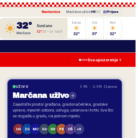
Naslovnica
·
Marčana
uživo
HR
EN
Prijava
32
°
Danas
Sub
Ned
Sunčano
32
°
26
°
·
14
km/h
Marčana
32
°
31
°
32
°
Sva upozorenja
3 MO · 2.595 članova
UŽIVO
Marčana
uživo
Zajednički prostor građana, gradonačelnika, gradske
uprave, mjesnih odbora, udruga, ustanova i tvrtki. Sve što
se događa u gradu, na jednom mjestu.
UG
ZG
MO
GU
DV
PK
OŠ
+9