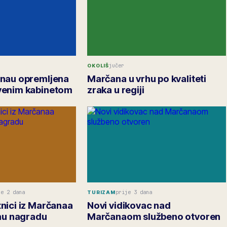
jučer
OKOLIŠ
anau opremljena
Marčana u vrhu po kvaliteti
venim kabinetom
zraka u regiji
je 2 dana
prije 3 dana
TURIZAM
nici iz Marčanaa
Novi vidikovac nad
vnu nagradu
Marčanaom službeno otvoren