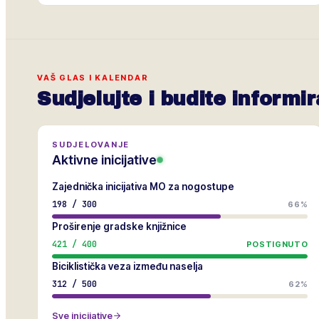
VAŠ GLAS I KALENDAR
Sudjelujte i budite informir
SUDJELOVANJE
Aktivne inicijative
Zajednička inicijativa MO za nogostupe
198
/
300
66%
Proširenje gradske knjižnice
421
/
400
POSTIGNUTO
Biciklistička veza između naselja
312
/
500
62%
Sve inicijative