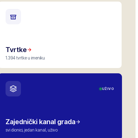
Tvrtke
1.394 tvrtke u imeniku
UŽIVO
Zajednički kanal grada
svi dionici, jedan kanal, uživo