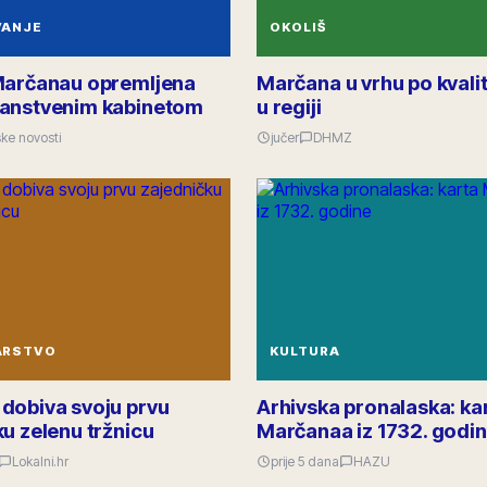
VANJE
OKOLIŠ
Marčanau opremljena
Marčana u vrhu po kvalit
anstvenim kabinetom
u regiji
ke novosti
jučer
DHMZ
ARSTVO
KULTURA
dobiva svoju prvu
Arhivska pronalaska: ka
u zelenu tržnicu
Marčanaa iz 1732. godi
Lokalni.hr
prije 5 dana
HAZU