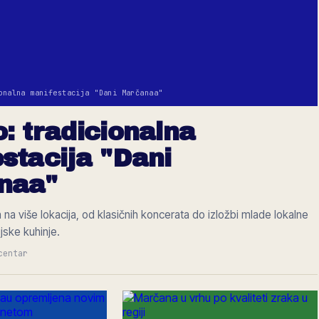
onalna manifestacija "Dani Marčanaa"
: tradicionalna
stacija "Dani
naa"
na više lokacija, od klasičnih koncerata do izložbi mlade lokalne
ijske kuhinje.
centar