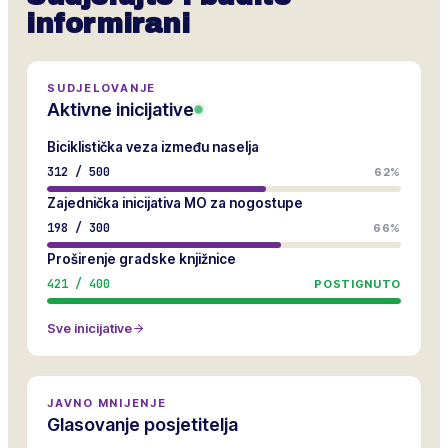
informirani
SUDJELOVANJE
Aktivne inicijative
Biciklistička veza između naselja
312
/
500
62%
Zajednička inicijativa MO za nogostupe
198
/
300
66%
Proširenje gradske knjižnice
421
/
400
POSTIGNUTO
Sve inicijative
JAVNO MNIJENJE
Glasovanje posjetitelja