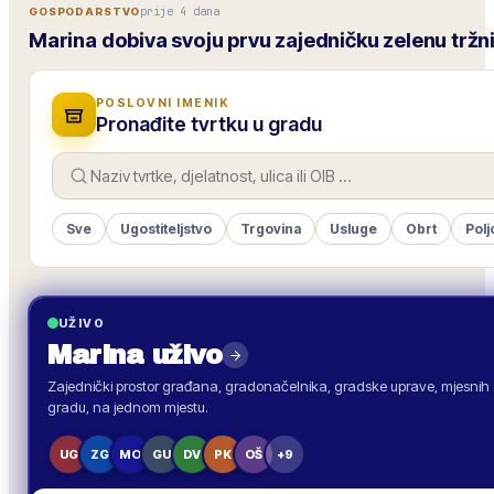
prije 4 dana
GOSPODARSTVO
Marina dobiva svoju prvu zajedničku zelenu tržn
POSLOVNI IMENIK
Pronađite tvrtku u gradu
Sve
Ugostiteljstvo
Trgovina
Usluge
Obrt
Polj
UŽIVO
Marina
uživo
Zajednički prostor građana, gradonačelnika, gradske uprave, mjesnih o
gradu, na jednom mjestu.
UG
ZG
MO
GU
DV
PK
OŠ
+9