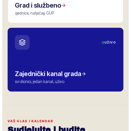
Grad i službeno
sjednice, natječaji, GUP
UŽIVO
Zajednički kanal grada
svi dionici, jedan kanal, uživo
VAŠ GLAS I KALENDAR
Sudjelujte i budite