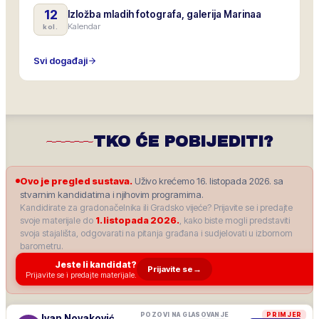
12
Izložba mladih fotografa, galerija Marinaa
Kalendar
kol.
Svi događaji
TKO ĆE POBIJEDITI?
Ovo je pregled sustava.
Uživo krećemo 16. listopada 2026. sa
stvarnim kandidatima i njihovim programima.
Kandidirate za gradonačelnika ili Gradsko vijeće? Prijavite se i predajte
svoje materijale do
1. listopada 2026.
, kako biste mogli predstaviti
svoja stajališta, odgovarati na pitanja građana i sudjelovati u izbornom
barometru.
Jeste li kandidat?
Prijavite se
→
Prijavite se i predajte materijale.
POZOVI NA GLASOVANJE
PRIMJER
Ivan Novaković