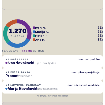
32
%
Ivan N.
1.270
31
%
Marija K.
22
%
Petar P.
GLASOVA
15
%
Ana H.
1.270
glasova ·
148
dana
do izbora
izvor: rast podrške
NAJBRŽE RASTE
Ivan Novaković
+1 p.b. ovaj tjedan
izvor: pitanja posjetitelja
NAJVIŠE PITANJA
Promet
ovaj tjedan
izvor: odazivnost kandidata
NAJAKTIVNIJI KANDIDAT
Marija Kovačević
najviše odgovora
na temelju aktivnosti posjetitelja