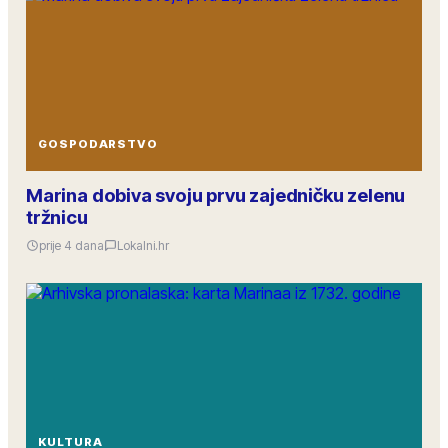
GOSPODARSTVO
Marina dobiva svoju prvu zajedničku zelenu
tržnicu
prije 4 dana
Lokalni.hr
KULTURA