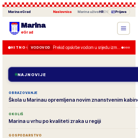
Marina
eGrad
Naslovnica
·
Marina
uživo
HR
EN
Prijava
Marina
eGrad
Prekid opskrbe vodom u srijedu između 8.00 i 13.00 zbog zamjene zasuna.
HITNO
4
VODOVOD
NAJNOVIJE
OBRAZOVANJE
Škola u Marinau opremljena novim znanstvenim kabi
OKOLIŠ
Marina u vrhu po kvaliteti zraka u regiji
GOSPODARSTVO