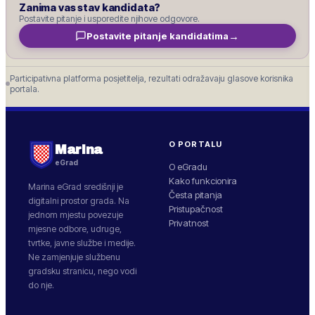
Zanima vas stav kandidata?
Postavite pitanje i usporedite njihove odgovore.
→
Postavite pitanje kandidatima
Participativna platforma posjetitelja, rezultati odražavaju glasove korisnika
portala.
O PORTALU
Marina
eGrad
O eGradu
Kako funkcionira
Marina
eGrad središnji je
Česta pitanja
digitalni prostor grada. Na
Pristupačnost
jednom mjestu povezuje
Privatnost
mjesne odbore, udruge,
tvrtke, javne službe i medije.
Ne zamjenjuje službenu
gradsku stranicu, nego vodi
do nje.