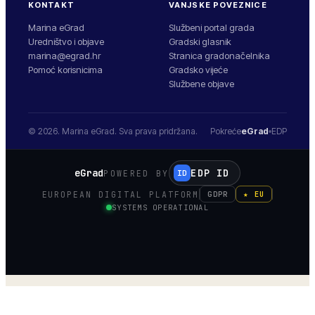
KONTAKT
VANJSKE POVEZNICE
Marina eGrad
Službeni portal grada
Uredništvo i objave
Gradski glasnik
marina@egrad.hr
Stranica gradonačelnika
Pomoć korisnicima
Gradsko vijeće
Službene objave
© 2026.
Marina
eGrad. Sva prava pridržana.
Pokreće
eGrad
EDP
eGrad
EDP ID
POWERED BY
ID
EUROPEAN DIGITAL PLATFORM
GDPR
★ EU
SYSTEMS OPERATIONAL