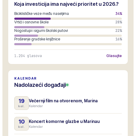
Koja investicija ima najveći prioritet u 2026.?
Biciklističke veze među naseljima
34
%
Vrtići i osnovne škole
28
%
Nogostupi i sigurni školski putovi
22
%
Proširenje gradske knjižnice
16
%
1.204
glasova
Glasujte
KALENDAR
Nadolazeći događaji
19
Večernji film na otvorenom, Marina
Kalendar
kol.
10
Koncert komorne glazbe u Marinau
Kalendar
kol.