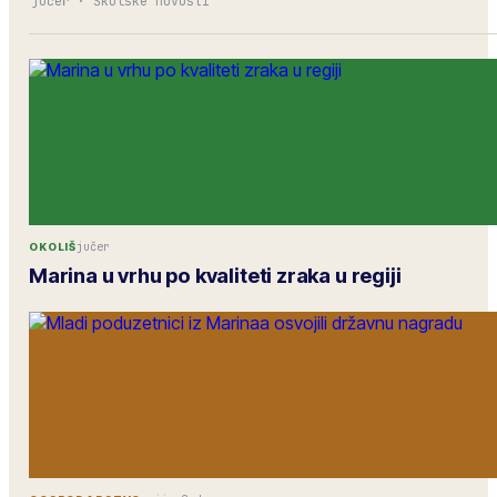
jučer
·
Školske novosti
jučer
OKOLIŠ
Marina u vrhu po kvaliteti zraka u regiji