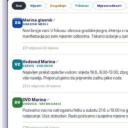
Sve
Vijesti
Događaji
Tržnica
Mjesni odbori
1
0
0
1
Marina glasnik
ZG
GRADSKI MEDIJ
Novi broj je vani. U fokusu: obnova gradske jezgre, intervju s r
manifestacija po svim mjesnim odborima. Tiskano izdanje u san
Marina glasnik · lipanj 2026.
7
odgovora
·
63
lajkova
E-GLASILO
Vodovod Marina
VZ
SERVIS · VODOVOD
Najavljen prekid opskrbe vodom: srijeda 18.6., 8.00-13.00, 
više naselja. Preporučujemo da pripremite zalihu pitke vode.
22
odgovora
·
28
lajkova
DVD Marina
DV
UDRUGA · VATROGASCI
Pozivamo vas na vatrogasnu feštu u subotu 21.6. u 19.00 na g
natjecanje. Ulaz slobodan. Rado pozivamo i susjedne mjesne o
Vatrogasna fešta · 21.6.
19
odgovora
·
94
lajkova