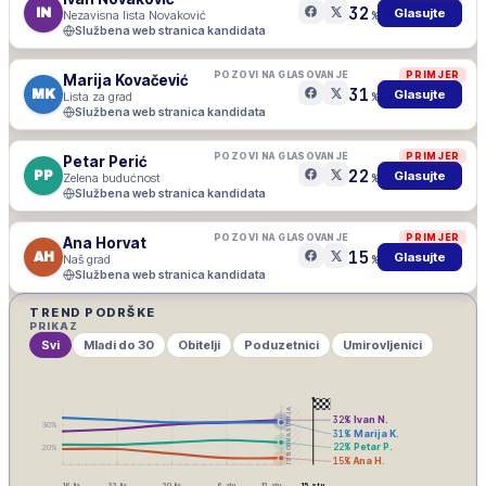
32
IN
Glasujte
Nezavisna lista Novaković
%
Službena web stranica kandidata
POZOVI NA GLASOVANJE
PRIMJER
Marija Kovačević
31
MK
Glasujte
Lista za grad
%
Službena web stranica kandidata
POZOVI NA GLASOVANJE
PRIMJER
Petar Perić
22
PP
Glasujte
Zelena budućnost
%
Službena web stranica kandidata
POZOVI NA GLASOVANJE
PRIMJER
Ana Horvat
15
AH
Glasujte
Naš grad
%
Službena web stranica kandidata
TREND PODRŠKE
PRIKAZ
Svi
Mladi do 30
Obitelji
Poduzetnici
Umirovljenici
IZBORNA ŠUTNJA
32
%
Ivan N.
30
%
31
%
Marija K.
22
%
Petar P.
20
%
15
%
Ana H.
16. lis
23. lis
30. lis
6. stu
13. stu
15. stu