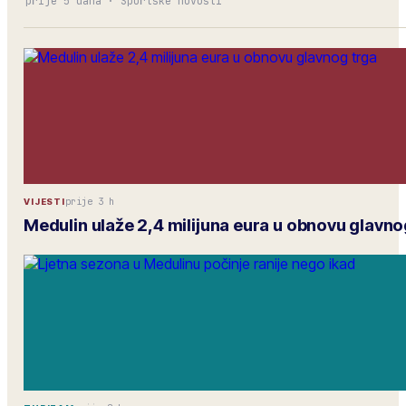
prije 5 dana
·
Sportske novosti
prije 3 h
VIJESTI
Medulin ulaže 2,4 milijuna eura u obnovu glavno