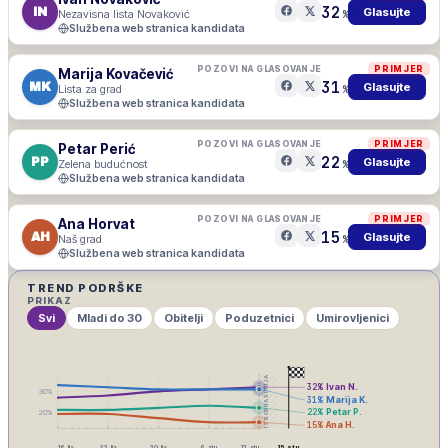
32
IN
Glasujte
Nezavisna lista Novaković
%
Službena web stranica kandidata
POZOVI NA GLASOVANJE
PRIMJER
Marija Kovačević
31
MK
Glasujte
Lista za grad
%
Službena web stranica kandidata
POZOVI NA GLASOVANJE
PRIMJER
Petar Perić
22
PP
Glasujte
Zelena budućnost
%
Službena web stranica kandidata
POZOVI NA GLASOVANJE
PRIMJER
Ana Horvat
15
AH
Glasujte
Naš grad
%
Službena web stranica kandidata
TREND PODRŠKE
PRIKAZ
Svi
Mladi do 30
Obitelji
Poduzetnici
Umirovljenici
IZBORNA ŠUTNJA
32
%
Ivan N.
30
%
31
%
Marija K.
22
%
Petar P.
20
%
15
%
Ana H.
16. lis
23. lis
30. lis
6. stu
13. stu
15. stu