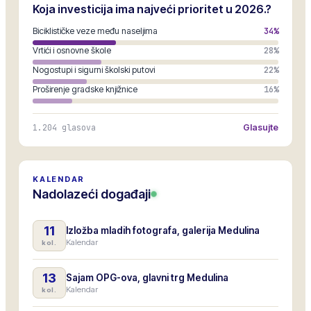
Koja investicija ima najveći prioritet u 2026.?
Biciklističke veze među naseljima
34
%
Vrtići i osnovne škole
28
%
Nogostupi i sigurni školski putovi
22
%
Proširenje gradske knjižnice
16
%
1.204
glasova
Glasujte
KALENDAR
Nadolazeći događaji
11
Izložba mladih fotografa, galerija Medulina
Kalendar
kol.
13
Sajam OPG-ova, glavni trg Medulina
Kalendar
kol.