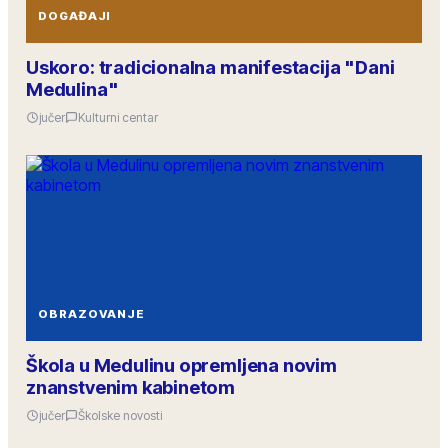
DOGAĐAJI
Uskoro: tradicionalna manifestacija "Dani
Medulina"
jučer
Kulturni centar
OBRAZOVANJE
Škola u Medulinu opremljena novim
znanstvenim kabinetom
jučer
Školske novosti