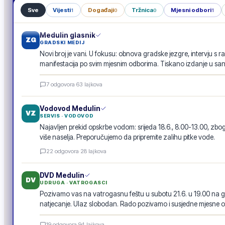
Sve
Vijesti
Događaji
Tržnica
Mjesni odbori
1
0
0
1
Medulin glasnik
ZG
GRADSKI MEDIJ
Novi broj je vani. U fokusu: obnova gradske jezgre, intervju s r
manifestacija po svim mjesnim odborima. Tiskano izdanje u san
Medulin glasnik · lipanj 2026.
7
odgovora
·
63
lajkova
E-GLASILO
Vodovod Medulin
VZ
SERVIS · VODOVOD
Najavljen prekid opskrbe vodom: srijeda 18.6., 8.00-13.00, 
više naselja. Preporučujemo da pripremite zalihu pitke vode.
22
odgovora
·
28
lajkova
DVD Medulin
DV
UDRUGA · VATROGASCI
Pozivamo vas na vatrogasnu feštu u subotu 21.6. u 19.00 na g
natjecanje. Ulaz slobodan. Rado pozivamo i susjedne mjesne o
Vatrogasna fešta · 21.6.
19
odgovora
·
94
lajkova