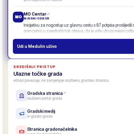
POZIV
MO Centar
MO
MJESNI ODBOR
Inicijativu za nogostup uz glavnu cestu s 87 potpisa proslijedili
prenosimo u zajednički tok objava, da je vide i drugi mjesni odbo
11
odgovora
·
52
lajkova
Uđi u
Medulin
uživo
Gradska osnovna škola
OŠ
USTANOVA · ŠKOLA
Upis u 1. razred za školsku godinu 2026./27. je završen, upisano
SREDIŠNJI PRISTUP
Roditeljski sastanak za roditelje budućih prvašića: 25. lipnja u 1
Ulazne točke grada
6
odgovora
·
33
lajkova
eGrad povezuje, ne zamjenjuje službenu gradsku stranicu.
Gradska stranica
Zamjenica gradonačelnika
PZ
službeni portal grada
ZAMJENICA GRADONAČELNIKA
Pozivam sve predsjednike mjesnih odbora na zajedničko savjet
četvrtak 19.6. u 18.00 (gradska vijećnica). Na stolu: povezivanje
Gradski medij
e-glasilo grada
objave.
12
odgovora
·
47
lajkova
Stranica gradonačelnika