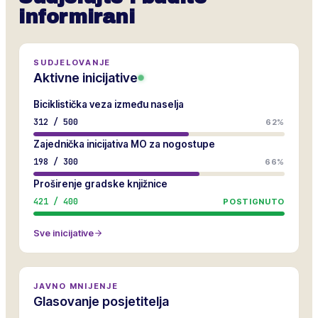
informirani
SUDJELOVANJE
Aktivne inicijative
Biciklistička veza između naselja
312
/
500
62%
Zajednička inicijativa MO za nogostupe
198
/
300
66%
Proširenje gradske knjižnice
421
/
400
POSTIGNUTO
Sve inicijative
JAVNO MNIJENJE
Glasovanje posjetitelja