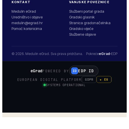
KONTAKT
VANJSKE POVEZNICE
Medulin eGrad
Službeni portal grada
Uredništvo i objave
Gradski glasnik
medulin@egrad.hr
Stranica gradonačelnika
Pomoć korisnicima
Gradsko vijeće
Službene objave
© 2026.
Medulin
eGrad. Sva prava pridržana.
Pokreće
eGrad
EDP
eGrad
EDP ID
POWERED BY
ID
EUROPEAN DIGITAL PLATFORM
GDPR
★ EU
SYSTEMS OPERATIONAL