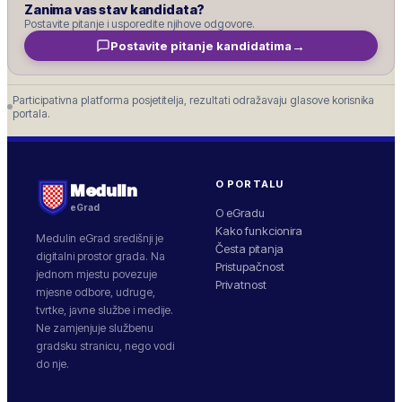
Zanima vas stav kandidata?
Postavite pitanje i usporedite njihove odgovore.
→
Postavite pitanje kandidatima
Participativna platforma posjetitelja, rezultati odražavaju glasove korisnika
portala.
O PORTALU
Medulin
eGrad
O eGradu
Kako funkcionira
Medulin
eGrad središnji je
Česta pitanja
digitalni prostor grada. Na
Pristupačnost
jednom mjestu povezuje
Privatnost
mjesne odbore, udruge,
tvrtke, javne službe i medije.
Ne zamjenjuje službenu
gradsku stranicu, nego vodi
do nje.