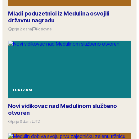
Mladi poduzetnici iz Medulina osvojili
državnu nagradu
prije 2 dana
Poslovne
TURIZAM
Novi vidikovac nad Medulinom službeno
otvoren
prije 3 dana
TZ