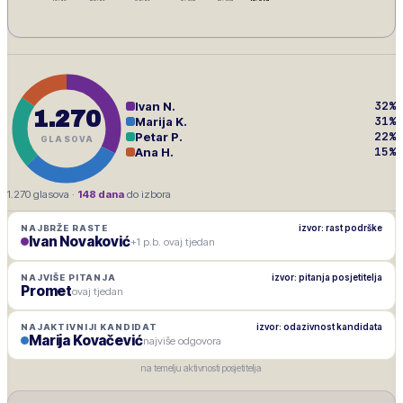
32
%
Ivan N.
1.270
31
%
Marija K.
22
%
Petar P.
GLASOVA
15
%
Ana H.
1.270
glasova ·
148
dana
do izbora
izvor: rast podrške
NAJBRŽE RASTE
Ivan Novaković
+1 p.b. ovaj tjedan
izvor: pitanja posjetitelja
NAJVIŠE PITANJA
Promet
ovaj tjedan
izvor: odazivnost kandidata
NAJAKTIVNIJI KANDIDAT
Marija Kovačević
najviše odgovora
na temelju aktivnosti posjetitelja