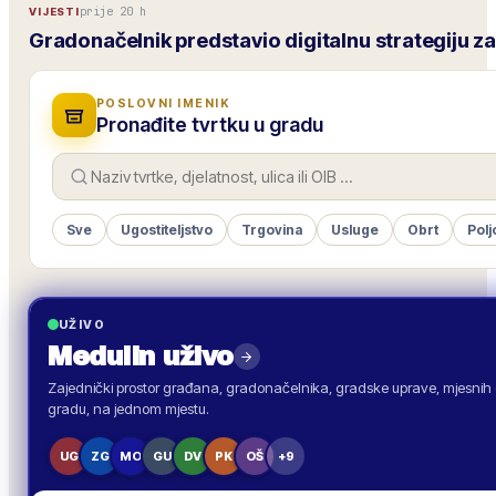
prije 20 h
VIJESTI
Gradonačelnik predstavio digitalnu strategiju z
POSLOVNI IMENIK
Pronađite tvrtku u gradu
Sve
Ugostiteljstvo
Trgovina
Usluge
Obrt
Polj
UŽIVO
Medulin
uživo
Zajednički prostor građana, gradonačelnika, gradske uprave, mjesnih o
gradu, na jednom mjestu.
UG
ZG
MO
GU
DV
PK
OŠ
+9