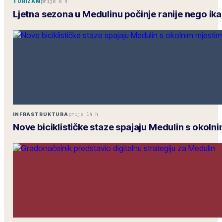
prije 8 h
TURIZAM
Ljetna sezona u Medulinu počinje ranije nego ik
prije 14 h
INFRASTRUKTURA
Nove biciklističke staze spajaju Medulin s okoln