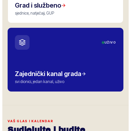
Grad i službeno
sjednice, natječaji, GUP
UŽIVO
Zajednički kanal grada
svi dionici, jedan kanal, uživo
VAŠ GLAS I KALENDAR
Sudjelujte i budite