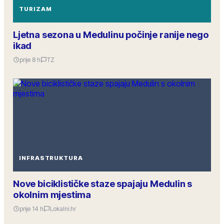
TURIZAM
Ljetna sezona u Medulinu počinje ranije nego
ikad
prije 8 h
TZ
INFRASTRUKTURA
Nove biciklističke staze spajaju Medulin s
okolnim mjestima
prije 14 h
Lokalni.hr