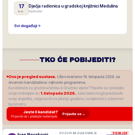
17
Dječja radionica u gradskoj knjižnici Medulina
Kalendar
kol.
Svi događaji
TKO ĆE POBIJEDITI?
Ovo je pregled sustava.
Uživo krećemo 16. listopada 2026. sa
stvarnim kandidatima i njihovim programima.
Kandidirate za gradonačelnika ili Gradsko vijeće? Prijavite se i predajte
svoje materijale do
1. listopada 2026.
, kako biste mogli predstaviti
svoja stajališta, odgovarati na pitanja građana i sudjelovati u izbornom
barometru.
Jeste li kandidat?
Prijavite se
→
Prijavite se i predajte materijale.
POZOVI NA GLASOVANJE
PRIMJER
Ivan Novaković