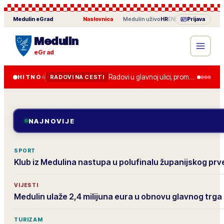
Medulin
eGrad
Naslovnica
·
Medulin
uživo
HR
EN
Prijava
Medulin
eGrad
Radovi u glavnoj ulici, promet je usporen do kraja tjedna.
HITNO
4
RADOVI NA CESTI
NAJNOVIJE
SPORT
Klub iz Medulina nastupa u polufinalu županijskog pr
VIJESTI
Medulin ulaže 2,4 milijuna eura u obnovu glavnog trga
TURIZAM