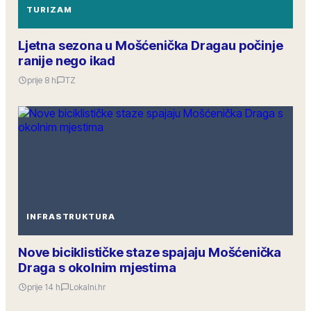
TURIZAM
Ljetna sezona u Mošćenička Dragau počinje
ranije nego ikad
prije 8 h
TZ
INFRASTRUKTURA
Nove biciklističke staze spajaju Mošćenička
Draga s okolnim mjestima
prije 14 h
Lokalni.hr