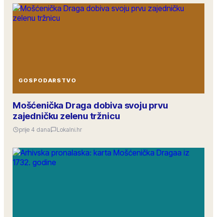
GOSPODARSTVO
Mošćenička Draga dobiva svoju prvu
zajedničku zelenu tržnicu
prije 4 dana
Lokalni.hr