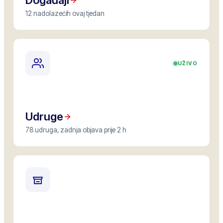
Događaji
12 nadolazećih ovaj tjedan
UŽIVO
Udruge
78 udruga, zadnja objava prije 2 h