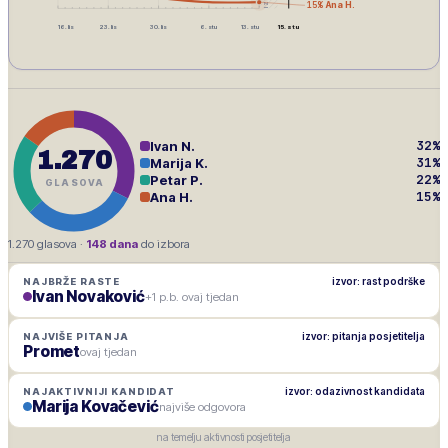
15
%
Ana H.
16. lis
23. lis
30. lis
6. stu
13. stu
15. stu
32
%
Ivan N.
1.270
31
%
Marija K.
22
%
Petar P.
GLASOVA
15
%
Ana H.
1.270
glasova ·
148
dana
do izbora
izvor: rast podrške
NAJBRŽE RASTE
Ivan Novaković
+1 p.b. ovaj tjedan
izvor: pitanja posjetitelja
NAJVIŠE PITANJA
Promet
ovaj tjedan
izvor: odazivnost kandidata
NAJAKTIVNIJI KANDIDAT
Marija Kovačević
najviše odgovora
na temelju aktivnosti posjetitelja