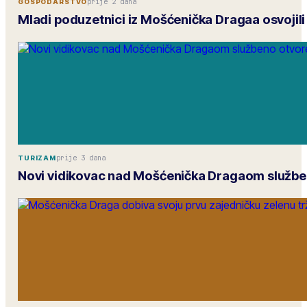
prije 2 dana
GOSPODARSTVO
Mladi poduzetnici iz Mošćenička Dragaa osvojil
prije 3 dana
TURIZAM
Novi vidikovac nad Mošćenička Dragaom službe