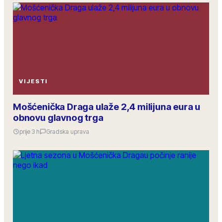
VIJESTI
Mošćenička Draga ulaže 2,4 milijuna eura u
obnovu glavnog trga
prije 3 h
Gradska uprava