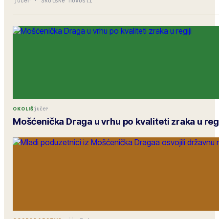
jučer
·
Školske novosti
jučer
OKOLIŠ
Mošćenička Draga u vrhu po kvaliteti zraka u regi