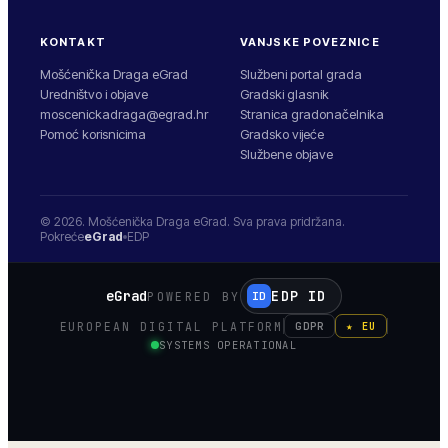
KONTAKT
VANJSKE POVEZNICE
Mošćenička Draga eGrad
Službeni portal grada
Uredništvo i objave
Gradski glasnik
moscenickadraga@egrad.hr
Stranica gradonačelnika
Pomoć korisnicima
Gradsko vijeće
Službene objave
© 2026.
Mošćenička Draga
eGrad. Sva prava pridržana.
Pokreće
eGrad
EDP
eGrad
EDP ID
POWERED BY
ID
EUROPEAN DIGITAL PLATFORM
GDPR
★ EU
SYSTEMS OPERATIONAL