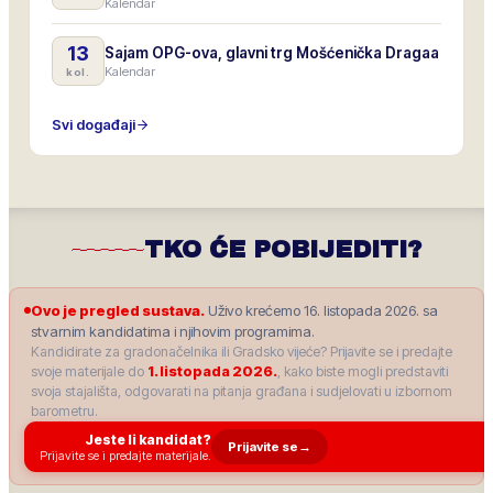
Kalendar
13
Sajam OPG-ova, glavni trg Mošćenička Dragaa
Kalendar
kol.
Svi događaji
TKO ĆE POBIJEDITI?
Ovo je pregled sustava.
Uživo krećemo 16. listopada 2026. sa
stvarnim kandidatima i njihovim programima.
Kandidirate za gradonačelnika ili Gradsko vijeće? Prijavite se i predajte
svoje materijale do
1. listopada 2026.
, kako biste mogli predstaviti
svoja stajališta, odgovarati na pitanja građana i sudjelovati u izbornom
barometru.
Jeste li kandidat?
Prijavite se
→
Prijavite se i predajte materijale.