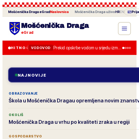
Mošćenička Draga
eGrad
Naslovnica
·
Mošćenička Draga
uživo
HR
EN
Prij
Mošćenička Draga
eGrad
Prekid opskrbe vodom u srijedu između 8.00 i 13.00 zbog zamjene zasuna.
HITNO
4
VODOVOD
NAJNOVIJE
OBRAZOVANJE
Škola u Mošćenička Dragau opremljena novim znanst
OKOLIŠ
Mošćenička Draga u vrhu po kvaliteti zraka u regiji
GOSPODARSTVO