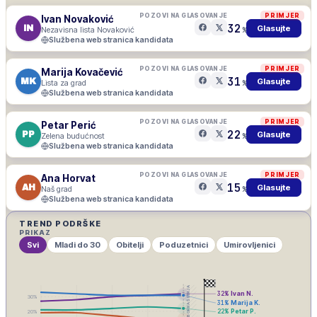
POZOVI NA GLASOVANJE
PRIMJER
Ivan Novaković
32
IN
Glasujte
Nezavisna lista Novaković
%
Službena web stranica kandidata
POZOVI NA GLASOVANJE
PRIMJER
Marija Kovačević
31
MK
Glasujte
Lista za grad
%
Službena web stranica kandidata
POZOVI NA GLASOVANJE
PRIMJER
Petar Perić
22
PP
Glasujte
Zelena budućnost
%
Službena web stranica kandidata
POZOVI NA GLASOVANJE
PRIMJER
Ana Horvat
15
AH
Glasujte
Naš grad
%
Službena web stranica kandidata
TREND PODRŠKE
PRIKAZ
Svi
Mladi do 30
Obitelji
Poduzetnici
Umirovljenici
IZBORNA ŠUTNJA
32
%
Ivan N.
30
%
31
%
Marija K.
22
%
Petar P.
20
%