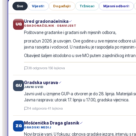
Sve
Vijesti
Događaji
Tržnica
Mjesni odbori
1
0
0
1
Ured gradonačelnika
UG
GRADONAČELNIK · OBAVIJEST
Poštovane građanke i građani svih mjesnih odbora,
proračun 2026. je usvojen. Ove godine u sve mjesne odbore ula
javna rasvjeta i vodovod. U nastavku je raspodjela po mjesnim
Obavijest šaljem istodobno u sve MO putem zajedničkog intranet
Raspodjela investicija 2026. · po mjesnim odborima
38
odgovora
·
156
lajkova
GRADSKA OBAVIJEST
Gradska uprava
GU
JAVNI UVID
Javni uvid u izmjene GUP-a otvoren je do 28. lipnja. Materijali s
Javna rasprava: utorak 17. lipnja u 17.00, gradska vijećnica.
14
odgovora
·
41
lajkova
Mošćenička Draga glasnik
ZG
GRADSKI MEDIJ
Novi broj je vani. U fokusu: obnova gradske jezgre, intervju s r