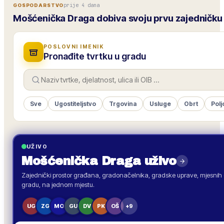
prije 4 dana
GOSPODARSTVO
Mošćenička Draga dobiva svoju prvu zajedničku 
POSLOVNI IMENIK
Pronađite tvrtku u gradu
Sve
Ugostiteljstvo
Trgovina
Usluge
Obrt
Polj
UŽIVO
Mošćenička Draga
uživo
Zajednički prostor građana, gradonačelnika, gradske uprave, mjesnih o
gradu, na jednom mjestu.
UG
ZG
MO
GU
DV
PK
OŠ
+9