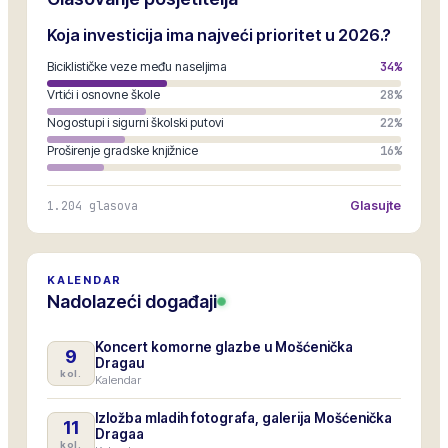
Koja investicija ima najveći prioritet u 2026.?
Biciklističke veze među naseljima
34
%
Vrtići i osnovne škole
28
%
Nogostupi i sigurni školski putovi
22
%
Proširenje gradske knjižnice
16
%
1.204
glasova
Glasujte
KALENDAR
Nadolazeći događaji
Koncert komorne glazbe u Mošćenička
9
Dragau
kol.
Kalendar
Izložba mladih fotografa, galerija Mošćenička
11
Dragaa
kol.