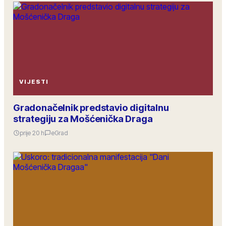
VIJESTI
Gradonačelnik predstavio digitalnu
strategiju za Mošćenička Draga
prije 20 h
eGrad