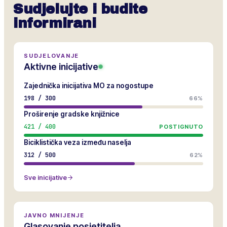
Sudjelujte i budite
informirani
SUDJELOVANJE
Aktivne inicijative
Zajednička inicijativa MO za nogostupe
198
/
300
66%
Proširenje gradske knjižnice
421
/
400
POSTIGNUTO
Biciklistička veza između naselja
312
/
500
62%
Sve inicijative
JAVNO MNIJENJE
Glasovanje posjetitelja