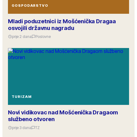
GOSPODARSTVO
Mladi poduzetnici iz Mošćenička Dragaa
osvojili državnu nagradu
prije 2 dana
Poslovne
TURIZAM
Novi vidikovac nad Mošćenička Dragaom
službeno otvoren
prije 3 dana
TZ