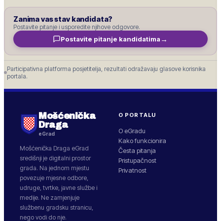
Zanima vas stav kandidata?
Postavite pitanje i usporedite njihove odgovore.
→
Postavite pitanje kandidatima
Participativna platforma posjetitelja, rezultati odražavaju glasove korisnika
portala.
Mošćenička
O PORTALU
Draga
O eGradu
eGrad
Kako funkcionira
Mošćenička Draga
eGrad
Česta pitanja
središnji je digitalni prostor
Pristupačnost
grada. Na jednom mjestu
Privatnost
povezuje mjesne odbore,
udruge, tvrtke, javne službe i
medije. Ne zamjenjuje
službenu gradsku stranicu,
nego vodi do nje.