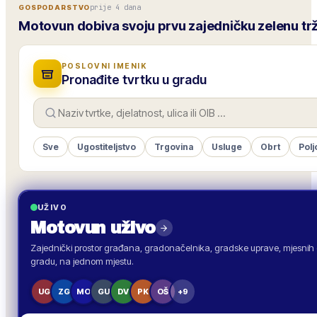
prije 4 dana
GOSPODARSTVO
Motovun dobiva svoju prvu zajedničku zelenu tr
POSLOVNI IMENIK
Pronađite tvrtku u gradu
Sve
Ugostiteljstvo
Trgovina
Usluge
Obrt
Polj
UŽIVO
Motovun
uživo
Zajednički prostor građana, gradonačelnika, gradske uprave, mjesnih o
gradu, na jednom mjestu.
UG
ZG
MO
GU
DV
PK
OŠ
+9