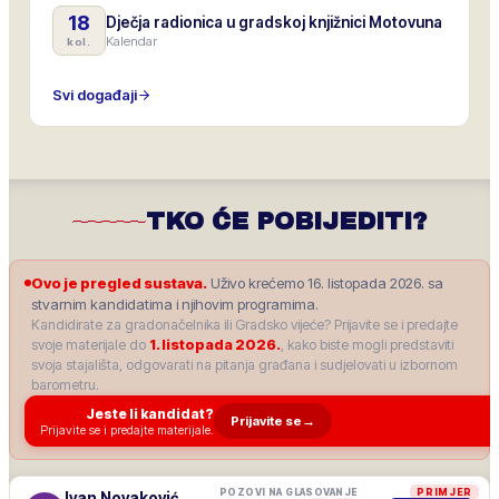
18
Dječja radionica u gradskoj knjižnici Motovuna
Kalendar
kol.
Svi događaji
TKO ĆE POBIJEDITI?
Ovo je pregled sustava.
Uživo krećemo 16. listopada 2026. sa
stvarnim kandidatima i njihovim programima.
Kandidirate za gradonačelnika ili Gradsko vijeće? Prijavite se i predajte
svoje materijale do
1. listopada 2026.
, kako biste mogli predstaviti
svoja stajališta, odgovarati na pitanja građana i sudjelovati u izbornom
barometru.
Jeste li kandidat?
Prijavite se
→
Prijavite se i predajte materijale.
POZOVI NA GLASOVANJE
PRIMJER
Ivan Novaković