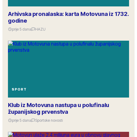
Arhivska pronalaska: karta Motovuna iz 1732.
godine
prije 5 dana
HAZU
SPORT
Klub iz Motovuna nastupa u polufinalu
županijskog prvenstva
prije 5 dana
Sportske novosti