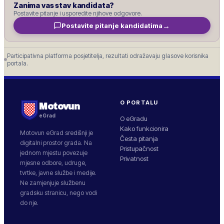
Zanima vas stav kandidata?
Postavite pitanje i usporedite njihove odgovore.
→
Postavite pitanje kandidatima
Participativna platforma posjetitelja, rezultati odražavaju glasove korisnika
portala.
O PORTALU
Motovun
eGrad
O eGradu
Kako funkcionira
Motovun
eGrad središnji je
Česta pitanja
digitalni prostor grada. Na
Pristupačnost
jednom mjestu povezuje
Privatnost
mjesne odbore, udruge,
tvrtke, javne službe i medije.
Ne zamjenjuje službenu
gradsku stranicu, nego vodi
do nje.