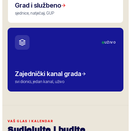
Grad i službeno
sjednice, natječaji, GUP
UŽIVO
Zajednički kanal grada
svi dionici, jedan kanal, uživo
VAŠ GLAS I KALENDAR
Sudjelujte i budite