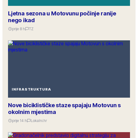
Ljetna sezona u Motovunu počinje ranije
nego ikad
prije 8 h
TZ
INFRASTRUKTURA
Nove biciklističke staze spajaju Motovun s
okolnim mjestima
prije 14 h
Lokalni.hr