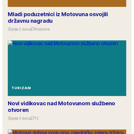
Mladi poduzetnici iz Motovuna osvojili
državnu nagradu
prije 2 dana
Poslovne
TURIZAM
Novi vidikovac nad Motovunom službeno
otvoren
prije 3 dana
TZ