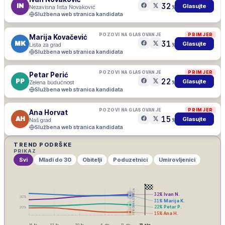
32
IN
Glasujte
Nezavisna lista Novaković
%
Službena web stranica kandidata
POZOVI NA GLASOVANJE
PRIMJER
Marija Kovačević
31
MK
Glasujte
Lista za grad
%
Službena web stranica kandidata
POZOVI NA GLASOVANJE
PRIMJER
Petar Perić
22
PP
Glasujte
Zelena budućnost
%
Službena web stranica kandidata
POZOVI NA GLASOVANJE
PRIMJER
Ana Horvat
15
AH
Glasujte
Naš grad
%
Službena web stranica kandidata
TREND PODRŠKE
PRIKAZ
Svi
Mladi do 30
Obitelji
Poduzetnici
Umirovljenici
IZBORNA ŠUTNJA
32
%
Ivan N.
30
%
31
%
Marija K.
22
%
Petar P.
20
%
15
%
Ana H.
16. lis
23. lis
30. lis
6. stu
13. stu
15. stu