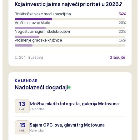
Koja investicija ima najveći prioritet u 2026.?
Biciklističke veze među naseljima
34
%
Vrtići i osnovne škole
28
%
Nogostupi i sigurni školski putovi
22
%
Proširenje gradske knjižnice
16
%
1.204
glasova
Glasujte
KALENDAR
Nadolazeći događaji
13
Izložba mladih fotografa, galerija Motovuna
Kalendar
kol.
15
Sajam OPG-ova, glavni trg Motovuna
Kalendar
kol.