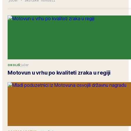
jučer
·
Školske novosti
jučer
OKOLIŠ
Motovun u vrhu po kvaliteti zraka u regiji