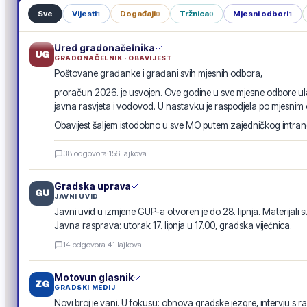
Sve
Vijesti
Događaji
Tržnica
Mjesni odbori
1
0
0
1
Ured gradonačelnika
UG
GRADONAČELNIK · OBAVIJEST
Poštovane građanke i građani svih mjesnih odbora,
proračun 2026. je usvojen. Ove godine u sve mjesne odbore ula
javna rasvjeta i vodovod. U nastavku je raspodjela po mjesnim
Obavijest šaljem istodobno u sve MO putem zajedničkog intranet
Raspodjela investicija 2026. · po mjesnim odborima
38
odgovora
·
156
lajkova
GRADSKA OBAVIJEST
Gradska uprava
GU
JAVNI UVID
Javni uvid u izmjene GUP-a otvoren je do 28. lipnja. Materijali s
Javna rasprava: utorak 17. lipnja u 17.00, gradska vijećnica.
14
odgovora
·
41
lajkova
Motovun glasnik
ZG
GRADSKI MEDIJ
Novi broj je vani. U fokusu: obnova gradske jezgre, intervju s r