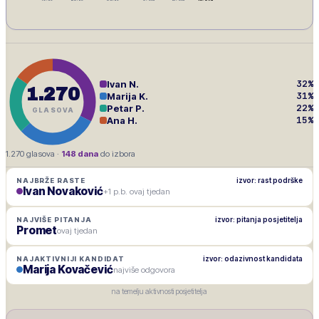
32
%
Ivan N.
1.270
31
%
Marija K.
22
%
Petar P.
GLASOVA
15
%
Ana H.
1.270
glasova ·
148
dana
do izbora
izvor: rast podrške
NAJBRŽE RASTE
Ivan Novaković
+1 p.b. ovaj tjedan
izvor: pitanja posjetitelja
NAJVIŠE PITANJA
Promet
ovaj tjedan
izvor: odazivnost kandidata
NAJAKTIVNIJI KANDIDAT
Marija Kovačević
najviše odgovora
na temelju aktivnosti posjetitelja