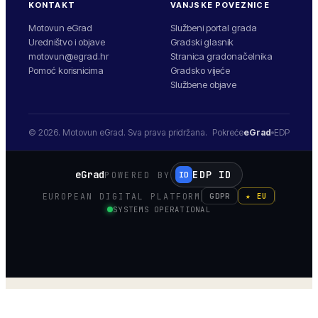
KONTAKT
VANJSKE POVEZNICE
Motovun eGrad
Službeni portal grada
Uredništvo i objave
Gradski glasnik
motovun@egrad.hr
Stranica gradonačelnika
Pomoć korisnicima
Gradsko vijeće
Službene objave
© 2026.
Motovun
eGrad. Sva prava pridržana.
Pokreće
eGrad
EDP
eGrad
EDP ID
POWERED BY
ID
EUROPEAN DIGITAL PLATFORM
GDPR
★ EU
SYSTEMS OPERATIONAL