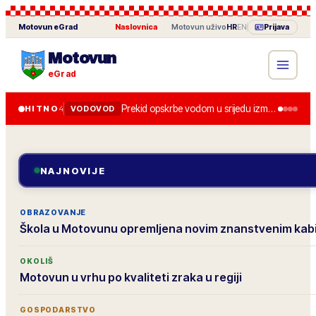
Motovun
eGrad
Naslovnica
·
Motovun
uživo
HR
EN
Prijava
Motovun
eGrad
Prekid opskrbe vodom u srijedu između 8.00 i 13.00 zbog zamjene zasuna.
HITNO
4
VODOVOD
NAJNOVIJE
OBRAZOVANJE
Škola u Motovunu opremljena novim znanstvenim ka
OKOLIŠ
Motovun u vrhu po kvaliteti zraka u regiji
GOSPODARSTVO