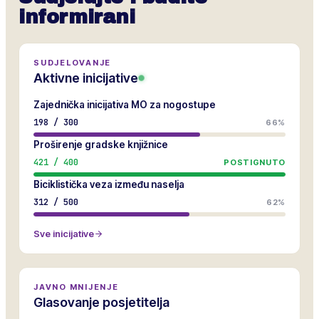
informirani
SUDJELOVANJE
Aktivne inicijative
Zajednička inicijativa MO za nogostupe
198
/
300
66%
Proširenje gradske knjižnice
421
/
400
POSTIGNUTO
Biciklistička veza između naselja
312
/
500
62%
Sve inicijative
JAVNO MNIJENJE
Glasovanje posjetitelja