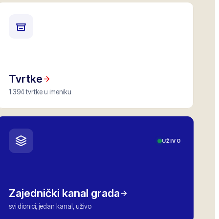
Tvrtke
1.394 tvrtke u imeniku
UŽIVO
Zajednički kanal grada
svi dionici, jedan kanal, uživo