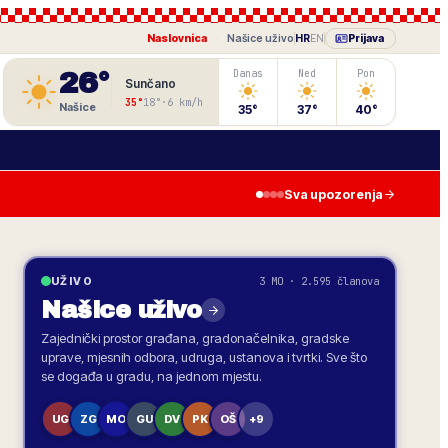
Naslovnica
·
Našice
uživo
HR
EN
Prijava
26
°
Danas
Ned
Pon
Sunčano
35
°
18
°
·
6
km/h
Našice
35
°
37
°
40
°
Sva upozorenja
3 MO · 2.595 članova
UŽIVO
Našice
uživo
Zajednički prostor građana, gradonačelnika, gradske
uprave, mjesnih odbora, udruga, ustanova i tvrtki. Sve što
se događa u gradu, na jednom mjestu.
UG
ZG
MO
GU
DV
PK
OŠ
+9