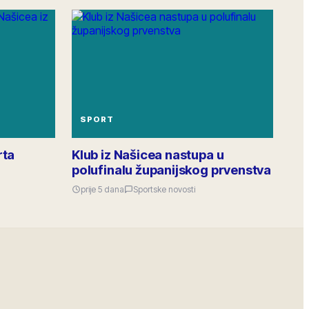
»Napravimo zajedno« 26.6. u Gradskoj knjižnici.
Predstavit ćemo gradske poticaje za poduzetništvo
i povezivanje s udrugama i ustanovama. Prijava
putem gradskog portala.
5
odgovora
·
24
lajkova
890
pregleda
SPORT
rta
Klub iz Našicea nastupa u
polufinalu županijskog prvenstva
prije 5 dana
Sportske novosti