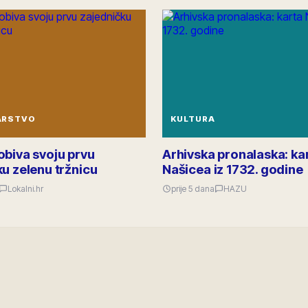
ARSTVO
KULTURA
obiva svoju prvu
Arhivska pronalaska: ka
u zelenu tržnicu
Našicea iz 1732. godine
Lokalni.hr
prije 5 dana
HAZU