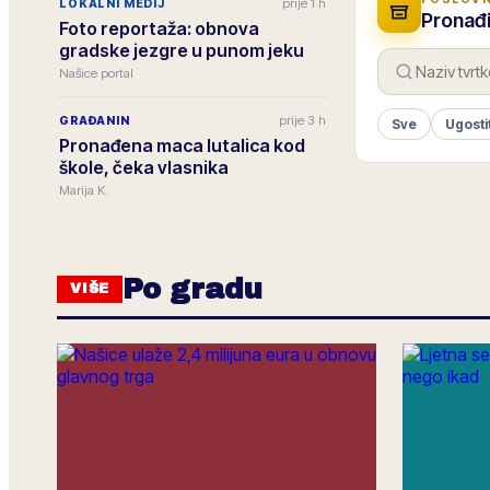
prije 1 h
LOKALNI MEDIJ
Pronađi
Foto reportaža: obnova
gradske jezgre u punom jeku
Našice portal
prije 3 h
GRAĐANIN
Sve
Ugosti
Pronađena maca lutalica kod
škole, čeka vlasnika
Marija K.
Po gradu
VIŠE