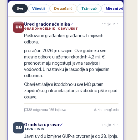
Sve
Vijesti
Događaji
Tržnica
Mjesni odbori
1
0
0
1
Ured gradonačelnika
prije 2 h
UG
GRADONAČELNIK · OBAVIJEST
Poštovane građanke i građani svih mjesnih
odbora,
proračun 2026. je usvojen. Ove godine u sve
mjesne odbore ulažemo rekordnih 4,2 mil. €,
prednost imaju nogostupi, javna rasvjeta i
vodovod. U nastavku je raspodjela po mjesnim
odborima.
Obavijest šaljem istodobno u sve MO putem
zajedničkog intraneta, pitanja slobodno pišite ispod
objave.
Raspodjela investicija 2026. · po mjesnim odborima
38
odgovora
·
156
lajkova
6.4k
pregleda
GRADSKA OBAVIJEST
Gradska uprava
prije 4 h
GU
JAVNI UVID
Javni uvid u izmjene GUP-a otvoren je do 28. lipnja.