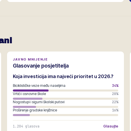
ani
JAVNO MNIJENJE
Glasovanje posjetitelja
Koja investicija ima najveći prioritet u 2026.?
Biciklističke veze među naseljima
34
%
Vrtići i osnovne škole
28
%
Nogostupi i sigurni školski putovi
22
%
Proširenje gradske knjižnice
16
%
1.204
glasova
Glasujte