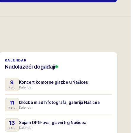
KALENDAR
Nadolazeći događaji
9
Koncert komorne glazbe u Našiceu
Kalendar
kol.
11
Izložba mladih fotografa, galerija Našicea
Kalendar
kol.
13
Sajam OPG-ova, glavni trg Našicea
Kalendar
kol.