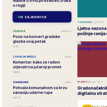
Našice u vrhu po kvaliteti zraka
u regiji
IZ ZAJEDNICE
prije 8 h
TURIZAM
Ljetna sezona
prije 5 h
UDRUGA
počinje ranije
Poziv na koncert gradske
glazbe ovaj petak
KUD
jučer
LOKALNI MEDIJ
Komentar: kako će radovi
utjecati na jutarnji promet
Radio
prije 20 h
VIJESTI
jučer
GRAĐANIN
Pohvala komunalnom za brzu
Gradonačelnik
sanaciju udarne rupe
digitalnu stra
Ivan P.
POSLOVN