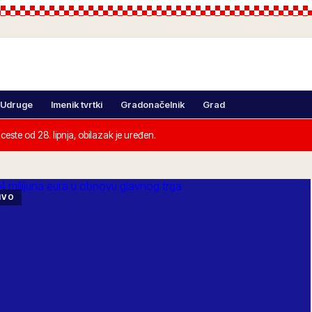
Udruge
Imenik tvrtki
Gradonačelnik
Grad
este od 28. lipnja, obilazak je uređen.
IVO