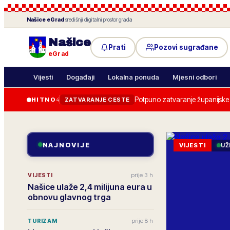
Našice
eGrad
·
središnji digitalni prostor grada
Našice
Prati
Pozovi sugrađane
eGrad
Vijesti
Događaji
Lokalna ponuda
Mjesni odbori
Potpuno zatvaranje županijske c
HITNO
4
ZATVARANJE CESTE
NAJNOVIJE
VIJESTI
UŽ
prije 3 h
VIJESTI
Našice ulaže 2,4 milijuna eura u
obnovu glavnog trga
prije 8 h
TURIZAM