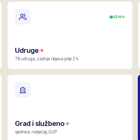
UŽIVO
Udruge
78 udruga, zadnja objava prije 2 h
Grad i službeno
sjednice, natječaji, GUP