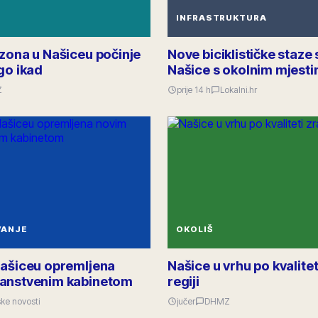
INFRASTRUKTURA
ezona u Našiceu počinje
Nove biciklističke staze 
go ikad
Našice s okolnim mjest
Z
prije 14 h
Lokalni.hr
VANJE
OKOLIŠ
Našiceu opremljena
Našice u vrhu po kvalitet
anstvenim kabinetom
regiji
ke novosti
jučer
DHMZ