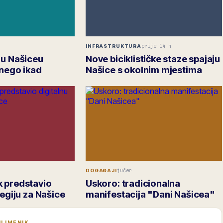
prije 14 h
INFRASTRUKTURA
 u Našiceu
Nove biciklističke staze spajaju
 nego ikad
Našice s okolnim mjestima
jučer
DOGAĐAJI
 predstavio
Uskoro: tradicionalna
tegiju za Našice
manifestacija "Dani Našicea"
I IMENIK