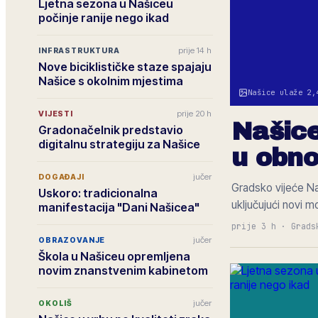
Ljetna sezona u Našiceu
počinje ranije nego ikad
prije 14 h
INFRASTRUKTURA
Nove biciklističke staze spajaju
Našice s okolnim mjestima
Našice ulaže 2,
prije 20 h
VIJESTI
Našice
Gradonačelnik predstavio
digitalnu strategiju za Našice
u obno
jučer
DOGAĐAJI
Gradsko vijeće Na
Uskoro: tradicionalna
uključujući novi m
manifestacija "Dani Našicea"
prije 3 h
·
Grads
jučer
OBRAZOVANJE
Škola u Našiceu opremljena
novim znanstvenim kabinetom
jučer
OKOLIŠ