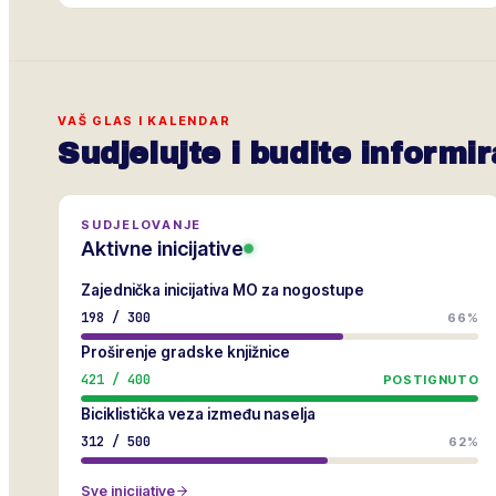
VAŠ GLAS I KALENDAR
Sudjelujte i budite informir
SUDJELOVANJE
Aktivne inicijative
Zajednička inicijativa MO za nogostupe
198
/
300
66%
Proširenje gradske knjižnice
421
/
400
POSTIGNUTO
Biciklistička veza između naselja
312
/
500
62%
Sve inicijative