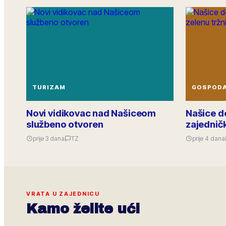
TURIZAM
GOSPOD
Novi vidikovac nad Našiceom
Našice d
službeno otvoren
zajedničk
prije 3 dana
TZ
prije 4 dana
VRATA U ZAJEDNICU
Kamo želite ući