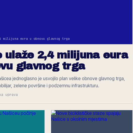
4 milijuna eura u obnovu glavnog trga
 ulaže 2,4 milijuna eura
vu glavnog trga
šicea jednoglasno je usvojilo plan velike obnove glavnog trga,
obilijar, zelene površine i podzemnu infrastrukturu.
ka uprava