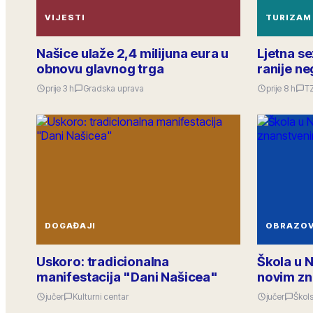
VIJESTI
TURIZAM
Našice ulaže 2,4 milijuna eura u
Ljetna s
obnovu glavnog trga
ranije ne
prije 3 h
Gradska uprava
prije 8 h
T
DOGAĐAJI
OBRAZO
Uskoro: tradicionalna
Škola u 
manifestacija "Dani Našicea"
novim zn
jučer
Kulturni centar
jučer
Škols