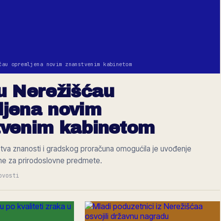
ćau opremljena novim znanstvenim kabinetom
u Nerežišćau
ljena novim
tvenim kabinetom
stva znanosti i gradskog proračuna omogućila je uvođenje
e za prirodoslovne predmete.
ovosti