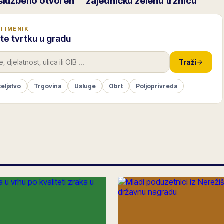
službeno otvoren
zajedničku zelenu tržnicu
I IMENIK
te tvrtku u gradu
Traži
teljstvo
Trgovina
Usluge
Obrt
Poljoprivreda