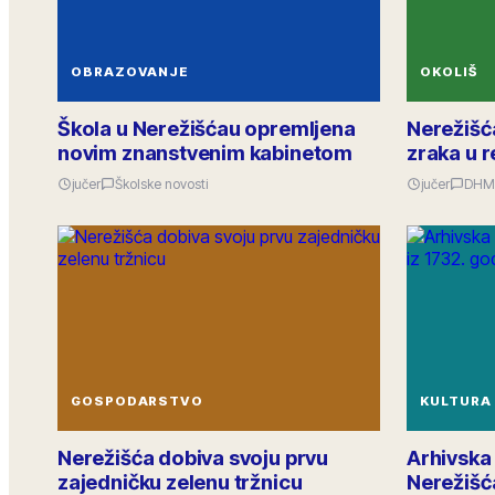
OBRAZOVANJE
OKOLIŠ
Škola u Nerežišćau opremljena
Nerežišća
novim znanstvenim kabinetom
zraka u r
jučer
Školske novosti
jučer
DHM
GOSPODARSTVO
KULTURA
Nerežišća dobiva svoju prvu
Arhivska
zajedničku zelenu tržnicu
Nerežišć