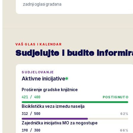
zadnji oglasi građana
VAŠ GLAS I KALENDAR
Sudjelujte i budite informir
SUDJELOVANJE
Aktivne inicijative
Proširenje gradske knjižnice
421
/
400
POSTIGNUTO
Biciklistička veza između naselja
312
/
500
62%
Zajednička inicijativa MO za nogostupe
198
/
300
66%