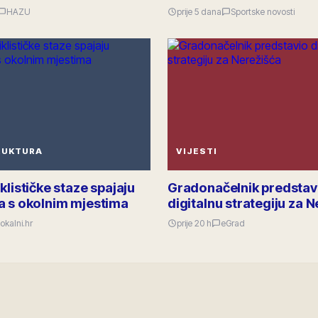
HAZU
prije 5 dana
Sportske novosti
RUKTURA
VIJESTI
klističke staze spajaju
Gradonačelnik predstav
a s okolnim mjestima
digitalnu strategiju za 
okalni.hr
prije 20 h
eGrad