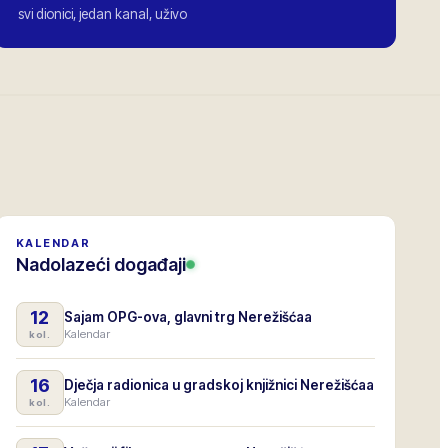
svi dionici, jedan kanal, uživo
KALENDAR
Nadolazeći događaji
12
Sajam OPG-ova, glavni trg Nerežišćaa
Kalendar
kol.
16
Dječja radionica u gradskoj knjižnici Nerežišćaa
Kalendar
kol.