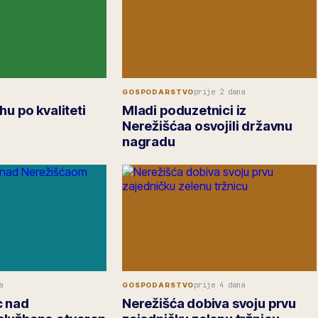
prije 2 dana
GOSPODARSTVO
hu po kvaliteti
Mladi poduzetnici iz
Nerežišćaa osvojili državnu
nagradu
a
prije 4 dana
GOSPODARSTVO
c nad
Nerežišća dobiva svoju prvu