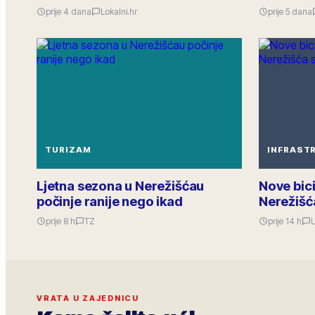
prije 4 dana
Lokalni.hr
prije 5 dana
TURIZAM
INFRAST
Ljetna sezona u Nerežišćau
Nove bici
počinje ranije nego ikad
Nerežišć
prije 8 h
TZ
prije 14 h
L
VRATA U ZAJEDNICU