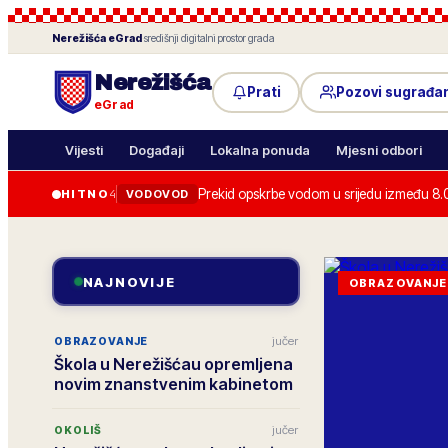
Nerežišća
eGrad
·
središnji digitalni prostor grada
Nerežišća
Prati
Pozovi sugrađa
eGrad
Vijesti
Događaji
Lokalna ponuda
Mjesni odbori
Prekid opskrbe vodom u srijedu između 8.
HITNO
4
VODOVOD
NAJNOVIJE
OBRAZOVANJE
jučer
OBRAZOVANJE
Škola u Nerežišćau opremljena
novim znanstvenim kabinetom
jučer
OKOLIŠ