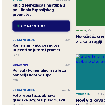
Klub iz Nerežišćaa nastupa u
polufinalu županijskog
prvenstva
IZ ZAJEDNICE
jučer
OKOLIŠ
Nerežišća u vr
jučer
LOKALNI MEDIJ
zraka u regiji
Komentar: kako će radovi
utjecati na jutarnji promet
Radio
jučer
GRAĐANIN
Pohvala komunalnom za brzu
sanaciju udarne rupe
Ivan P.
prije 1 h
LOKALNI MEDIJ
prije 3 dan
TURIZAM
Foto reportaža: obnova
Novi vidikova
gradske jezgre u punom jeku