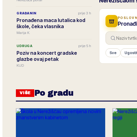
Nerežišćaom 
Nerežišća portal
prije 3 h
GRAĐANIN
POSLOVN
Pronađena maca lutalica kod
Pronađi
škole, čeka vlasnika
Marija K.
prije 5 h
UDRUGA
Poziv na koncert gradske
Sve
Ugosti
glazbe ovaj petak
KUD
Po gradu
VIŠE