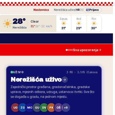
Naslovnica
·
Nerežišća
uživo
HR
EN
Prijava
28
°
Danas
Ned
Pon
Clear
31
°
26
°
·
12
km/h
Nerežišća
31
°
29
°
30
°
Sva upozorenja
3 MO · 2.595 članova
UŽIVO
Nerežišća
uživo
Zajednički prostor građana, gradonačelnika, gradske
uprave, mjesnih odbora, udruga, ustanova i tvrtki. Sve što
se događa u gradu, na jednom mjestu.
UG
ZG
MO
GU
DV
PK
OŠ
+9