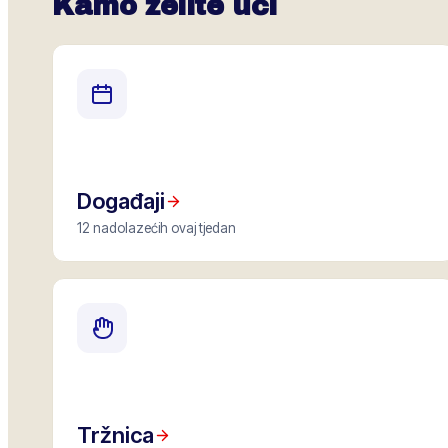
Kamo želite ući
Događaji
12 nadolazećih ovaj tjedan
Tržnica