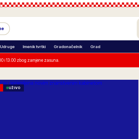
ne
Udruge
Imenik tvrtki
Gradonačelnik
Grad
00 i 13.00 zbog zamjene zasuna.
UŽIVO