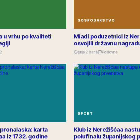
GOSPODARSTVO
 u vrhu po kvaliteti
Mladi poduzetnici iz Ne
egiji
osvojili državnu nagrad
Z
prije 2 dana
Poslovne
SPORT
 pronalaska: karta
Klub iz Nerežišćaa nast
aa iz 1732. godine
polufinalu županijskog 