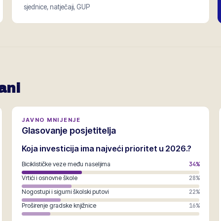
sjednice, natječaji, GUP
ani
JAVNO MNIJENJE
Glasovanje posjetitelja
Koja investicija ima najveći prioritet u 2026.?
Biciklističke veze među naseljima
34
%
Vrtići i osnovne škole
28
%
Nogostupi i sigurni školski putovi
22
%
Proširenje gradske knjižnice
16
%