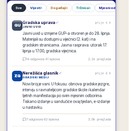
Sve
Vijesti
Događaji
Tržnica
Mjesni odbori
1
0
0
1
Gradska uprava
prije 4 h
GU
JAVNI UVID
Javni uvid u izmjene GUP-a otvoren je do 28. lipnja.
Materijali su dostupni u vijećnici (2. kat) i na
gradskim stranicama. Javna rasprava: utorak 17.
lipnja u 17.00, gradska vijećnica.
14
odgovora
·
41
lajkova
2.1k
pregleda
Nerežišća glasnik
prije 6 h
ZG
GRADSKI MEDIJ
Novi broj je vani. U fokusu: obnova gradske jezgre,
intervju s ravnateljicom gradske škole i kalendar
ljetnih manifestacija po svim mjesnim odborima.
Tiskano izdanje u sandučiće ovaj tjedan, e-izdanje
u nastavku.
Nerežišća glasnik · lipanj 2026.
7
odgovora
·
63
lajkova
3.0k
pregleda
E-GLASILO