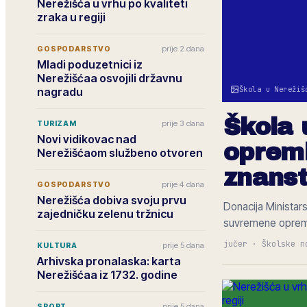
Nerežišća u vrhu po kvaliteti
zraka u regiji
prije 2 dana
GOSPODARSTVO
Mladi poduzetnici iz
Nerežišćaa osvojili državnu
Škola u Nerežiš
nagradu
Škola 
prije 3 dana
TURIZAM
Novi vidikovac nad
oprem
Nerežišćaom službeno otvoren
znans
prije 4 dana
GOSPODARSTVO
Nerežišća dobiva svoju prvu
Donacija Ministar
zajedničku zelenu tržnicu
suvremene oprem
jučer
·
Školske n
prije 5 dana
KULTURA
Arhivska pronalaska: karta
Nerežišćaa iz 1732. godine
prije 5 dana
SPORT