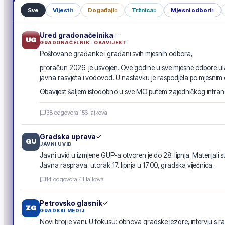
Sve
Vijesti
Događaji
Tržnica
Mjesni odbori
1
0
0
1
Ured gradonačelnika
UG
GRADONAČELNIK · OBAVIJEST
Poštovane građanke i građani svih mjesnih odbora,
proračun 2026. je usvojen. Ove godine u sve mjesne odbore ula
javna rasvjeta i vodovod. U nastavku je raspodjela po mjesnim
Obavijest šaljem istodobno u sve MO putem zajedničkog intranet
Raspodjela investicija 2026. · po mjesnim odborima
38
odgovora
·
156
lajkova
GRADSKA OBAVIJEST
Gradska uprava
GU
JAVNI UVID
Javni uvid u izmjene GUP-a otvoren je do 28. lipnja. Materijali s
Javna rasprava: utorak 17. lipnja u 17.00, gradska vijećnica.
14
odgovora
·
41
lajkova
Petrovsko glasnik
ZG
GRADSKI MEDIJ
Novi broj je vani. U fokusu: obnova gradske jezgre, intervju s r