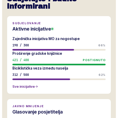
informirani
SUDJELOVANJE
Aktivne inicijative
Zajednička inicijativa MO za nogostupe
198
/
300
66%
Proširenje gradske knjižnice
421
/
400
POSTIGNUTO
Biciklistička veza između naselja
312
/
500
62%
Sve inicijative
JAVNO MNIJENJE
Glasovanje posjetitelja