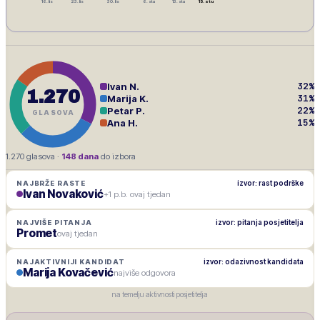
16. lis
23. lis
30. lis
6. stu
13. stu
15. stu
32
%
Ivan N.
1.270
31
%
Marija K.
22
%
Petar P.
GLASOVA
15
%
Ana H.
1.270
glasova ·
148
dana
do izbora
izvor: rast podrške
NAJBRŽE RASTE
Ivan Novaković
+1 p.b. ovaj tjedan
izvor: pitanja posjetitelja
NAJVIŠE PITANJA
Promet
ovaj tjedan
izvor: odazivnost kandidata
NAJAKTIVNIJI KANDIDAT
Marija Kovačević
najviše odgovora
na temelju aktivnosti posjetitelja