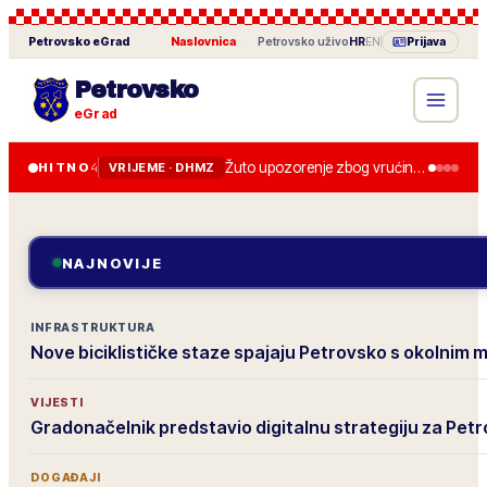
Petrovsko
eGrad
Naslovnica
·
Petrovsko
uživo
HR
EN
Prijava
Petrovsko
eGrad
Žuto upozorenje zbog vrućine u četvrtak, do 36 stupnjeva.
HITNO
4
VRIJEME · DHMZ
NAJNOVIJE
INFRASTRUKTURA
Nove biciklističke staze spajaju Petrovsko s okolnim 
VIJESTI
Gradonačelnik predstavio digitalnu strategiju za Pet
DOGAĐAJI