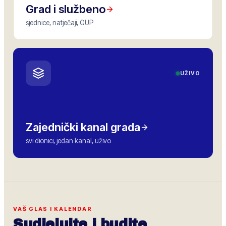
Grad i službeno
sjednice, natječaji, GUP
UŽIVO
Zajednički kanal grada
svi dionici, jedan kanal, uživo
VAŠ GLAS I KALENDAR
Sudjelujte i budite