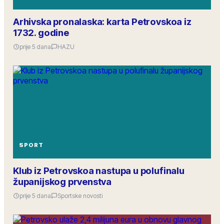
Arhivska pronalaska: karta Petrovskoa iz
1732. godine
prije 5 dana
HAZU
SPORT
Klub iz Petrovskoa nastupa u polufinalu
županijskog prvenstva
prije 5 dana
Sportske novosti