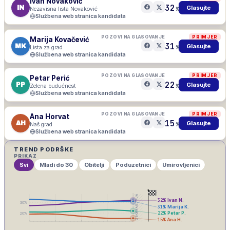
Ivan Novaković
32
IN
Glasujte
Nezavisna lista Novaković
%
Službena web stranica kandidata
POZOVI NA GLASOVANJE
PRIMJER
Marija Kovačević
31
MK
Glasujte
Lista za grad
%
Službena web stranica kandidata
POZOVI NA GLASOVANJE
PRIMJER
Petar Perić
22
PP
Glasujte
Zelena budućnost
%
Službena web stranica kandidata
POZOVI NA GLASOVANJE
PRIMJER
Ana Horvat
15
AH
Glasujte
Naš grad
%
Službena web stranica kandidata
TREND PODRŠKE
PRIKAZ
Svi
Mladi do 30
Obitelji
Poduzetnici
Umirovljenici
IZBORNA ŠUTNJA
32
%
Ivan N.
30
%
31
%
Marija K.
22
%
Petar P.
20
%
15
%
Ana H.