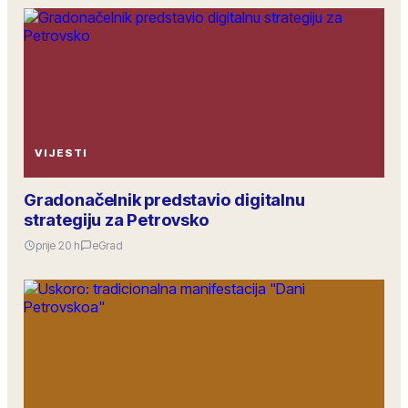
VIJESTI
Gradonačelnik predstavio digitalnu
strategiju za Petrovsko
prije 20 h
eGrad