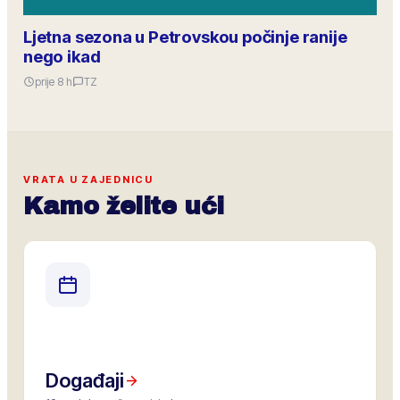
Ljetna sezona u Petrovskou počinje ranije
nego ikad
prije 8 h
TZ
VRATA U ZAJEDNICU
Kamo želite ući
Događaji