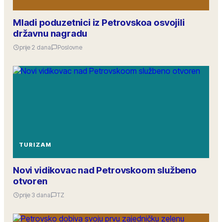
Mladi poduzetnici iz Petrovskoa osvojili
državnu nagradu
prije 2 dana
Poslovne
TURIZAM
Novi vidikovac nad Petrovskoom službeno
otvoren
prije 3 dana
TZ