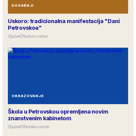
DOGAĐAJI
Uskoro: tradicionalna manifestacija "Dani
Petrovskoa"
jučer
Kulturni centar
OBRAZOVANJE
Škola u Petrovskou opremljena novim
znanstvenim kabinetom
jučer
Školske novosti