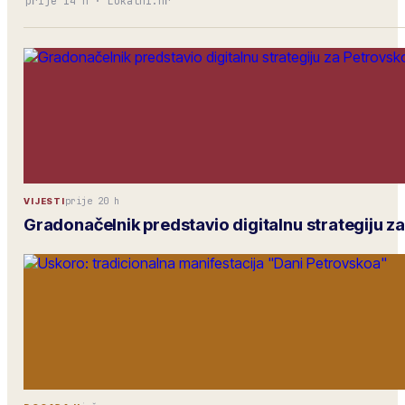
prije 14 h
·
Lokalni.hr
prije 20 h
VIJESTI
Gradonačelnik predstavio digitalnu strategiju z