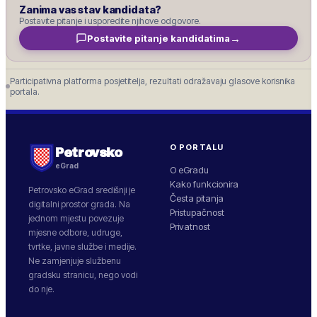
Zanima vas stav kandidata?
Postavite pitanje i usporedite njihove odgovore.
→
Postavite pitanje kandidatima
Participativna platforma posjetitelja, rezultati odražavaju glasove korisnika
portala.
O PORTALU
Petrovsko
eGrad
O eGradu
Kako funkcionira
Petrovsko
eGrad središnji je
Česta pitanja
digitalni prostor grada. Na
Pristupačnost
jednom mjestu povezuje
Privatnost
mjesne odbore, udruge,
tvrtke, javne službe i medije.
Ne zamjenjuje službenu
gradsku stranicu, nego vodi
do nje.