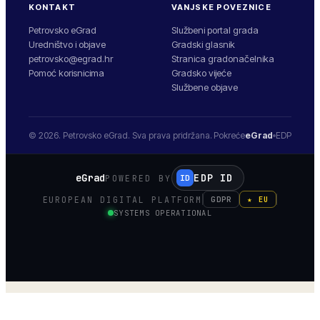
KONTAKT
VANJSKE POVEZNICE
Petrovsko eGrad
Službeni portal grada
Uredništvo i objave
Gradski glasnik
petrovsko@egrad.hr
Stranica gradonačelnika
Pomoć korisnicima
Gradsko vijeće
Službene objave
© 2026.
Petrovsko
eGrad. Sva prava pridržana.
Pokreće
eGrad
EDP
eGrad
EDP ID
POWERED BY
ID
EUROPEAN DIGITAL PLATFORM
GDPR
★ EU
SYSTEMS OPERATIONAL