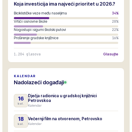
Koja investicija ima najveći prioritet u 2026.?
Biciklističke veze među naseljima
34
%
Vrtići i osnovne škole
28
%
Nogostupi i sigurni školski putovi
22
%
Proširenje gradske knjižnice
16
%
1.204
glasova
Glasujte
KALENDAR
Nadolazeći događaji
Dječja radionica u gradskoj knjižnici
16
Petrovskoa
kol.
Kalendar
18
Večernji film na otvorenom, Petrovsko
Kalendar
kol.