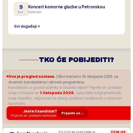
9
Koncert komorne glazbe u Petrovskou
Kalendar
kol.
Svi događaji
TKO ĆE POBIJEDITI?
Ovo je pregled sustava.
Uživo krećemo 16. listopada 2026. sa
stvarnim kandidatima i njihovim programima.
Kandidirate za gradonačelnika ili Gradsko vijeće? Prijavite se i predajte
svoje materijale do
1. listopada 2026.
, kako biste mogli predstaviti
svoja stajališta, odgovarati na pitanja građana i sudjelovati u izbornom
barometru.
Jeste li kandidat?
Prijavite se
→
Prijavite se i predajte materijale.
POZOVI NA GLASOVANJE
PRIMJER