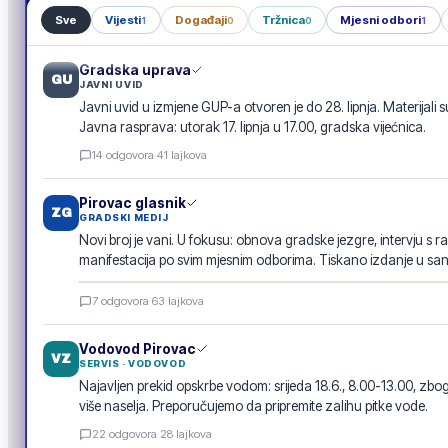
Sve
Vijesti
Događaji
Tržnica
Mjesni odbori
1
0
0
1
Gradska uprava
GU
JAVNI UVID
Javni uvid u izmjene GUP-a otvoren je do 28. lipnja. Materijali s
Javna rasprava: utorak 17. lipnja u 17.00, gradska vijećnica.
14
odgovora
·
41
lajkova
Pirovac glasnik
ZG
GRADSKI MEDIJ
Novi broj je vani. U fokusu: obnova gradske jezgre, intervju s r
manifestacija po svim mjesnim odborima. Tiskano izdanje u san
Pirovac glasnik · lipanj 2026.
7
odgovora
·
63
lajkova
E-GLASILO
Vodovod Pirovac
VZ
SERVIS · VODOVOD
Najavljen prekid opskrbe vodom: srijeda 18.6., 8.00-13.00, 
više naselja. Preporučujemo da pripremite zalihu pitke vode.
22
odgovora
·
28
lajkova