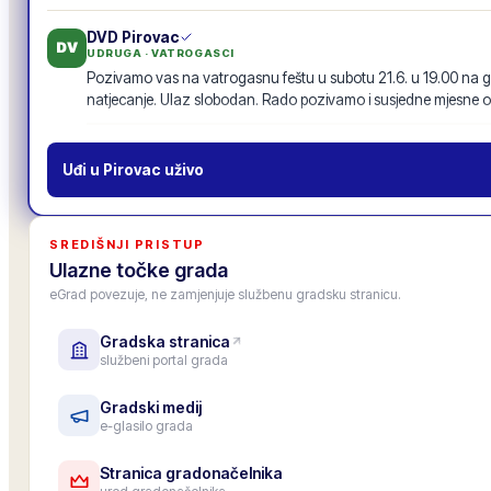
DVD Pirovac
DV
UDRUGA · VATROGASCI
Pozivamo vas na vatrogasnu feštu u subotu 21.6. u 19.00 na g
natjecanje. Ulaz slobodan. Rado pozivamo i susjedne mjesne o
Vatrogasna fešta · 21.6.
19
odgovora
·
94
lajkova
POZIV
Uđi u
Pirovac
uživo
MO Centar
MO
MJESNI ODBOR
Inicijativu za nogostup uz glavnu cestu s 87 potpisa proslijedili
SREDIŠNJI PRISTUP
prenosimo u zajednički tok objava, da je vide i drugi mjesni odbo
Ulazne točke grada
11
odgovora
·
52
lajkova
eGrad povezuje, ne zamjenjuje službenu gradsku stranicu.
Gradska stranica
Gradska osnovna škola
OŠ
službeni portal grada
USTANOVA · ŠKOLA
Upis u 1. razred za školsku godinu 2026./27. je završen, upisano
Roditeljski sastanak za roditelje budućih prvašića: 25. lipnja u 1
Gradski medij
e-glasilo grada
6
odgovora
·
33
lajkova
Stranica gradonačelnika
Zamjenica gradonačelnika