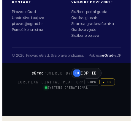
KONTAKT
VANJSKE POVEZNICE
Pirovac eGrad
Službeni portal grada
Uredništvo i objave
Gradski glasnik
pirovac@egrad.hr
Stranica gradonačelnika
Pomoć korisnicima
Gradsko vijeće
Službene objave
© 2026.
Pirovac
eGrad. Sva prava pridržana.
Pokreće
eGrad
EDP
eGrad
EDP ID
POWERED BY
ID
EUROPEAN DIGITAL PLATFORM
GDPR
★ EU
SYSTEMS OPERATIONAL