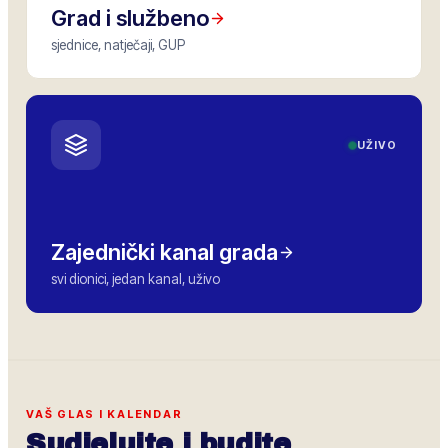
Grad i službeno
sjednice, natječaji, GUP
UŽIVO
Zajednički kanal grada
svi dionici, jedan kanal, uživo
VAŠ GLAS I KALENDAR
Sudjelujte i budite