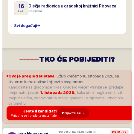
16
Dječja radionica u gradskoj knjižnici Pirovaca
Kalendar
kol.
Svi događaji
TKO ĆE POBIJEDITI?
Ovo je pregled sustava.
Uživo krećemo 16. listopada 2026. sa
stvarnim kandidatima i njihovim programima.
Kandidirate za gradonačelnika ili Gradsko vijeće? Prijavite se i predajte
svoje materijale do
1. listopada 2026.
, kako biste mogli predstaviti
svoja stajališta, odgovarati na pitanja građana i sudjelovati u izbornom
barometru.
Jeste li kandidat?
Prijavite se
→
Prijavite se i predajte materijale.
POZOVI NA GLASOVANJE
PRIMJER
Ivan Novaković