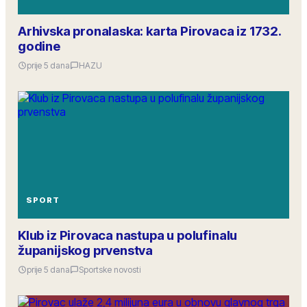
Arhivska pronalaska: karta Pirovaca iz 1732.
godine
prije 5 dana
HAZU
SPORT
Klub iz Pirovaca nastupa u polufinalu
županijskog prvenstva
prije 5 dana
Sportske novosti