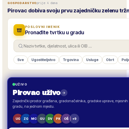
prije 4 dana
GOSPODARSTVO
Pirovac dobiva svoju prvu zajedničku zelenu trž
POSLOVNI IMENIK
Pronađite tvrtku u gradu
Sve
Ugostiteljstvo
Trgovina
Usluge
Obrt
Polj
UŽIVO
Pirovac
uživo
Zajednički prostor građana, gradonačelnika, gradske uprave, mjesnih o
gradu, na jednom mjestu.
UG
ZG
MO
GU
DV
PK
OŠ
+9