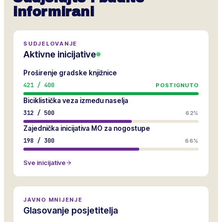
informirani
SUDJELOVANJE
Aktivne inicijative
Proširenje gradske knjižnice
421
/
400
POSTIGNUTO
Biciklistička veza između naselja
312
/
500
62%
Zajednička inicijativa MO za nogostupe
198
/
300
66%
Sve inicijative
JAVNO MNIJENJE
Glasovanje posjetitelja