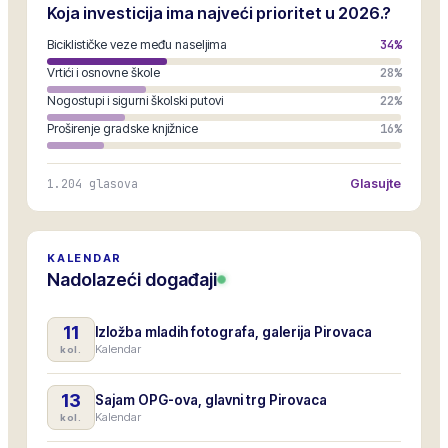
Koja investicija ima najveći prioritet u 2026.?
Biciklističke veze među naseljima
34
%
Vrtići i osnovne škole
28
%
Nogostupi i sigurni školski putovi
22
%
Proširenje gradske knjižnice
16
%
1.204
glasova
Glasujte
KALENDAR
Nadolazeći događaji
11
Izložba mladih fotografa, galerija Pirovaca
Kalendar
kol.
13
Sajam OPG-ova, glavni trg Pirovaca
Kalendar
kol.