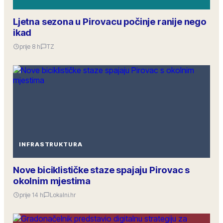
Ljetna sezona u Pirovacu počinje ranije nego
ikad
prije 8 h
TZ
INFRASTRUKTURA
Nove biciklističke staze spajaju Pirovac s
okolnim mjestima
prije 14 h
Lokalni.hr