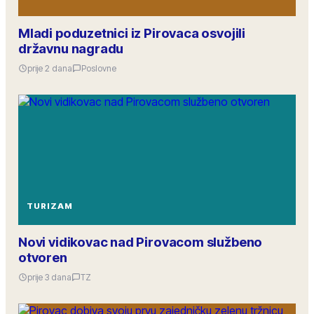
Mladi poduzetnici iz Pirovaca osvojili
državnu nagradu
prije 2 dana
Poslovne
TURIZAM
Novi vidikovac nad Pirovacom službeno
otvoren
prije 3 dana
TZ