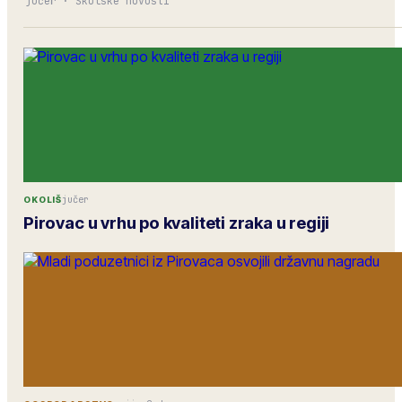
jučer
·
Školske novosti
jučer
OKOLIŠ
Pirovac u vrhu po kvaliteti zraka u regiji