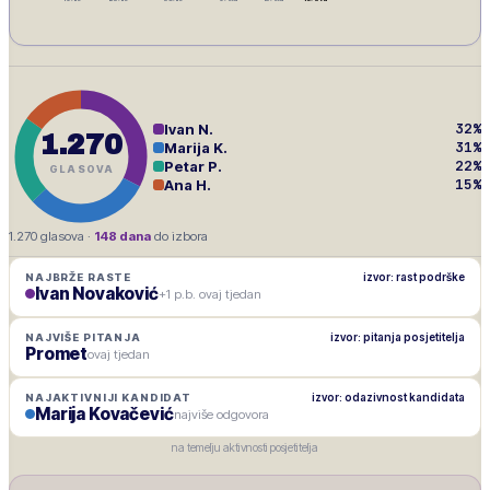
32
%
Ivan N.
1.270
31
%
Marija K.
22
%
Petar P.
GLASOVA
15
%
Ana H.
1.270
glasova ·
148
dana
do izbora
izvor: rast podrške
NAJBRŽE RASTE
Ivan Novaković
+1 p.b. ovaj tjedan
izvor: pitanja posjetitelja
NAJVIŠE PITANJA
Promet
ovaj tjedan
izvor: odazivnost kandidata
NAJAKTIVNIJI KANDIDAT
Marija Kovačević
najviše odgovora
na temelju aktivnosti posjetitelja