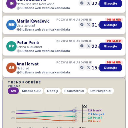
32
IN
Glasujte
Nezavisna lista Novaković
%
Službena web stranica kandidata
POZOVI NA GLASOVANJE
PRIMJER
Marija Kovačević
31
MK
Glasujte
Lista za grad
%
Službena web stranica kandidata
POZOVI NA GLASOVANJE
PRIMJER
Petar Perić
22
PP
Glasujte
Zelena budućnost
%
Službena web stranica kandidata
POZOVI NA GLASOVANJE
PRIMJER
Ana Horvat
15
AH
Glasujte
Naš grad
%
Službena web stranica kandidata
TREND PODRŠKE
PRIKAZ
Svi
Mladi do 30
Obitelji
Poduzetnici
Umirovljenici
IZBORNA ŠUTNJA
32
%
Ivan N.
30
%
31
%
Marija K.
22
%
Petar P.
20
%
15
%
Ana H.
16. lis
23. lis
30. lis
6. stu
13. stu
15. stu