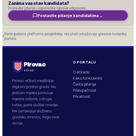
Zanima vas stav kandidata?
Postavite pitanje i usporedite njihove odgovore.
→
Postavite pitanje kandidatima
Participativna platforma posjetitelja, rezultati odražavaju glasove korisnika
portala.
O PORTALU
Pirovac
eGrad
O eGradu
Kako funkcionira
Pirovac
eGrad središnji je
Česta pitanja
digitalni prostor grada. Na
Pristupačnost
jednom mjestu povezuje
Privatnost
mjesne odbore, udruge,
tvrtke, javne službe i medije.
Ne zamjenjuje službenu
gradsku stranicu, nego vodi
do nje.