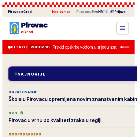
Pirovac
eGrad
Naslovnica
·
Pirovac
uživo
HR
EN
Prijava
Pirovac
eGrad
Prekid opskrbe vodom u srijedu između 8.00 i 13.00 zbog zamjene zasuna.
HITNO
4
VODOVOD
NAJNOVIJE
OBRAZOVANJE
Škola u Pirovacu opremljena novim znanstvenim kabi
OKOLIŠ
Pirovac u vrhu po kvaliteti zraka u regiji
GOSPODARSTVO