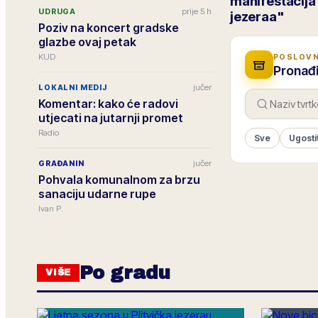
manifestacija 
prije 5 h
UDRUGA
jezeraa"
Poziv na koncert gradske
glazbe ovaj petak
KUD
POSLOVN
Pronađi
jučer
LOKALNI MEDIJ
Komentar: kako će radovi
utjecati na jutarnji promet
Radio
Sve
Ugosti
jučer
GRAĐANIN
Pohvala komunalnom za brzu
sanaciju udarne rupe
Ivan P.
Po gradu
VIŠE