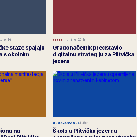
ije 14 h
prije 20 h
VIJESTI
ičke staze spajaju
Gradonačelnik predstavio
ra s okolnim
digitalnu strategiju za Plitvička
jezera
jučer
OBRAZOVANJE
cionalna
Škola u Plitvička jezerau