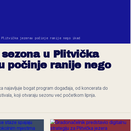
 Plitvička jezerau počinje ranije nego ikad
 sezona u Plitvička
u počinje ranije nego
ica najavljuje bogat program događaja, od koncerata do
tivala, koji otvaraju sezonu već početkom lipnja.