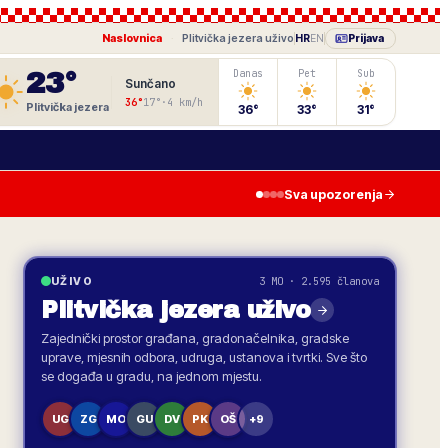
Naslovnica
·
Plitvička jezera
uživo
HR
EN
Prijava
23
°
Danas
Pet
Sub
Sunčano
36
°
17
°
·
4
km/h
Plitvička jezera
36
°
33
°
31
°
Sva upozorenja
3 MO · 2.595 članova
UŽIVO
Plitvička jezera
uživo
Zajednički prostor građana, gradonačelnika, gradske
uprave, mjesnih odbora, udruga, ustanova i tvrtki. Sve što
se događa u gradu, na jednom mjestu.
UG
ZG
MO
GU
DV
PK
OŠ
+9