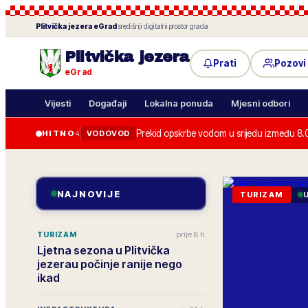
Plitvička jezera
eGrad
·
središnji digitalni prostor grada
Plitvička jezera
Prati
Pozovi
eGrad
Vijesti
Događaji
Lokalna ponuda
Mjesni odbori
Prekid opskrbe vodom u srijedu između 8.
HITNO
4
VODOVOD
NAJNOVIJE
TURIZAM
prije 8 h
TURIZAM
Ljetna sezona u Plitvička
jezerau počinje ranije nego
ikad