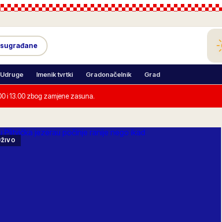
 sugrađane
Udruge
Imenik tvrtki
Gradonačelnik
Grad
00 i 13.00 zbog zamjene zasuna.
UŽIVO