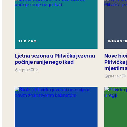
TURIZAM
INFRAST
Ljetna sezona u Plitvička jezerau
Nove bici
počinje ranije nego ikad
Plitvička
mjestim
prije 8 h
TZ
prije 14 h
L