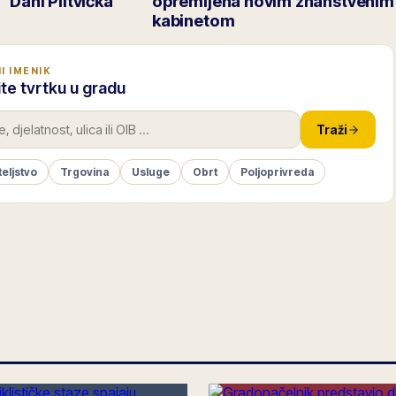
"Dani Plitvička
opremljena novim znanstvenim
kabinetom
I IMENIK
te tvrtku u gradu
Traži
teljstvo
Trgovina
Usluge
Obrt
Poljoprivreda