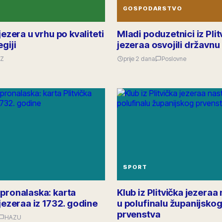
GOSPODARSTVO
 jezera u vrhu po kvaliteti
Mladi poduzetnici iz Plit
egiji
jezeraa osvojili državn
Z
prije 2 dana
Poslovne
SPORT
 pronalaska: karta
Klub iz Plitvička jezeraa
 jezeraa iz 1732. godine
u polufinalu županijsko
prvenstva
HAZU