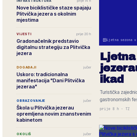
prije 14 h
INFRASTRUKTURA
Nove biciklističke staze spajaju
Plitvička jezera s okolnim
mjestima
prije 20 h
VIJESTI
Ljetna sezona u
Gradonačelnik predstavio
digitalnu strategiju za Plitvička
jezera
Ljetna
jezera
jučer
DOGAĐAJI
Uskoro: tradicionalna
ikad
manifestacija "Dani Plitvička
jezeraa"
Turistička zajedn
gastronomskih fes
jučer
OBRAZOVANJE
Škola u Plitvička jezerau
prije 8 h
·
TZ
opremljena novim znanstvenim
kabinetom
jučer
OKOLIŠ