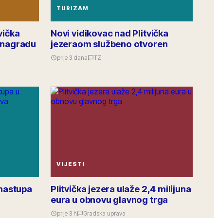
Obavijest šaljem istodobno u sve MO putem
TURIZAM
zajedničkog intraneta, pitanja slobodno pišite ispod
objave.
Raspodjela investicija 2026. · po mjesnim odborima
vička
Novi vidikovac nad Plitvička
u nagradu
jezeraom službeno otvoren
38
odgovora
·
156
lajkova
6.4k
pregleda
GRADSKA OBAVIJEST
prije 3 dana
TZ
VIJESTI
 nastupa
Plitvička jezera ulaže 2,4 milijuna
g
eura u obnovu glavnog trga
prije 3 h
Gradska uprava