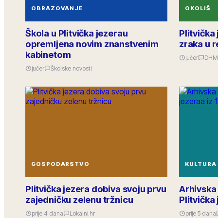
OBRAZOVANJE
OKOLIŠ
Škola u Plitvička jezerau
Plitvička
opremljena novim znanstvenim
zraka u r
kabinetom
jučer
DHM
jučer
Školske novosti
GOSPODARSTVO
KULTURA
Plitvička jezera dobiva svoju prvu
Arhivska
zajedničku zelenu tržnicu
Plitvička
prije 4 dana
Lokalni.hr
prije 5 dana