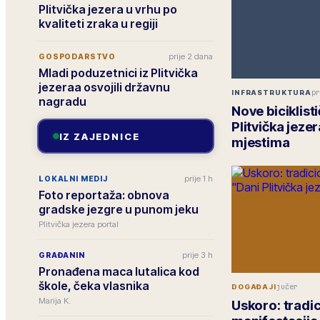
Plitvička jezera u vrhu po
kvaliteti zraka u regiji
prije 2 dana
GOSPODARSTVO
Mladi poduzetnici iz Plitvička
jezeraa osvojili državnu
pr
INFRASTRUKTURA
nagradu
Nove biciklist
Plitvička jeze
IZ ZAJEDNICE
mjestima
prije 1 h
LOKALNI MEDIJ
Foto reportaža: obnova
gradske jezgre u punom jeku
Plitvička jezera portal
prije 3 h
GRAĐANIN
Pronađena maca lutalica kod
škole, čeka vlasnika
jučer
DOGAĐAJI
Marija K.
Uskoro: tradi