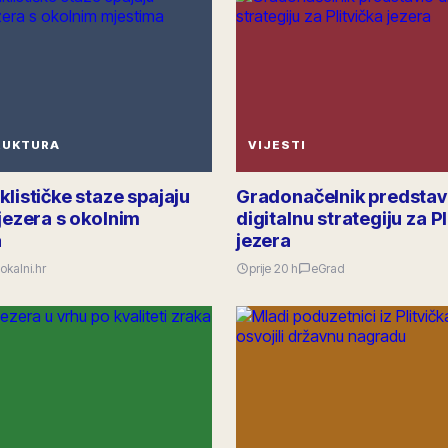
RUKTURA
VIJESTI
klističke staze spajaju
Gradonačelnik predstav
 jezera s okolnim
digitalnu strategiju za Pl
a
jezera
okalni.hr
prije 20 h
eGrad