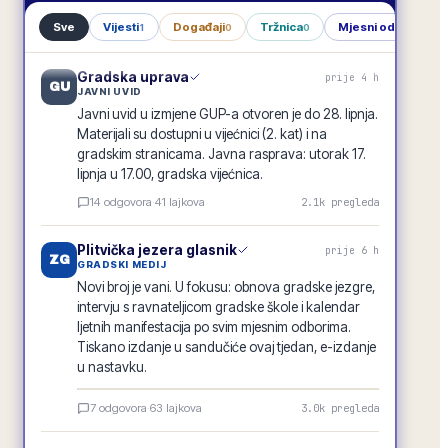
Sve
Vijesti
Događaji
Tržnica
Mjesni odbori
1
0
0
1
Gradska uprava
prije 4 h
GU
JAVNI UVID
Javni uvid u izmjene GUP-a otvoren je do 28. lipnja.
Materijali su dostupni u vijećnici (2. kat) i na
gradskim stranicama. Javna rasprava: utorak 17.
lipnja u 17.00, gradska vijećnica.
14
odgovora
·
41
lajkova
2.1k
pregleda
Plitvička jezera glasnik
prije 6 h
ZG
GRADSKI MEDIJ
Novi broj je vani. U fokusu: obnova gradske jezgre,
intervju s ravnateljicom gradske škole i kalendar
ljetnih manifestacija po svim mjesnim odborima.
Tiskano izdanje u sandučiće ovaj tjedan, e-izdanje
u nastavku.
Plitvička jezera glasnik · lipanj 2026.
7
odgovora
·
63
lajkova
3.0k
pregleda
E-GLASILO