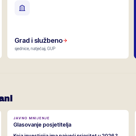
Grad i službeno
sjednice, natječaji, GUP
ani
JAVNO MNIJENJE
Glasovanje posjetitelja
Koja investicija ima najveći prioritet u 2026.?