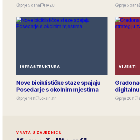
prije 5 dana
HAZU
prije 5 dana
INFRASTRUKTURA
VIJESTI
Nove biciklističke staze spajaju
Gradonač
Posedarje s okolnim mjestima
digitalnu
prije 14 h
Lokalni.hr
prije 20 h
VRATA U ZAJEDNICU