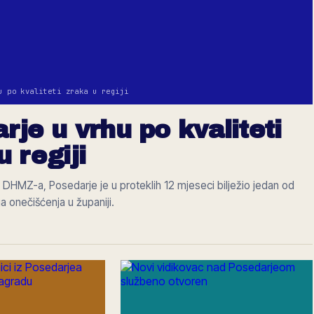
u po kvaliteti zraka u regiji
rje u vrhu po kvaliteti
u regiji
DHMZ-a, Posedarje je u proteklih 12 mjeseci bilježio jedan od
ja onečišćenja u županiji.