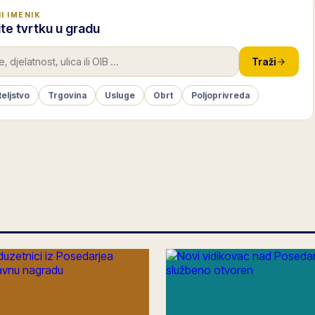
I IMENIK
te tvrtku u gradu
Traži
teljstvo
Trgovina
Usluge
Obrt
Poljoprivreda