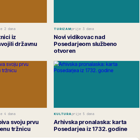
je 2 dana
prije 3 dana
TURIZAM
ici iz
Novi vidikovac nad
vojili državnu
Posedarjeom službeno
otvoren
je 4 dana
prije 5 dana
KULTURA
iva svoju prvu
Arhivska pronalaska: karta
enu tržnicu
Posedarjea iz 1732. godine