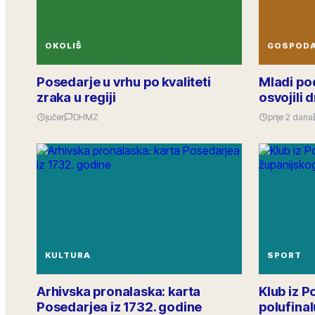
OKOLIŠ
GOSPOD
Posedarje u vrhu po kvaliteti
Mladi po
zraka u regiji
osvojili
jučer
DHMZ
prije 2 dana
KULTURA
SPORT
Arhivska pronalaska: karta
Klub iz 
Posedarjea iz 1732. godine
polufina