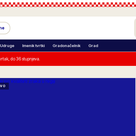
ne
Udruge
Imenik tvrtki
Gradonačelnik
Grad
rtak, do 36 stupnjeva.
IVO