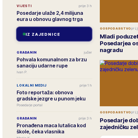
prije 3 h
VIJESTI
Posedarje ulaže 2,4 milijuna
eura u obnovu glavnog trga
pri
GOSPODARSTVO
IZ ZAJEDNICE
Mladi poduzetn
Posedarjea os
nagradu
jučer
GRAĐANIN
Pohvala komunalnom za brzu
sanaciju udarne rupe
Ivan P.
prije 1 h
LOKALNI MEDIJ
Foto reportaža: obnova
gradske jezgre u punom jeku
Posedarje portal
pri
GOSPODARSTVO
prije 3 h
GRAĐANIN
Posedarje dob
Pronađena maca lutalica kod
zajedničku zel
škole, čeka vlasnika