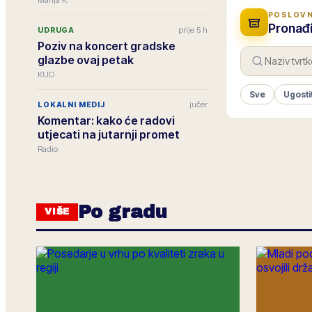
Marija K.
POSLOVN
Pronađi
prije 5 h
UDRUGA
Poziv na koncert gradske
glazbe ovaj petak
KUD
Sve
Ugosti
jučer
LOKALNI MEDIJ
Komentar: kako će radovi
utjecati na jutarnji promet
Radio
Po gradu
VIŠE