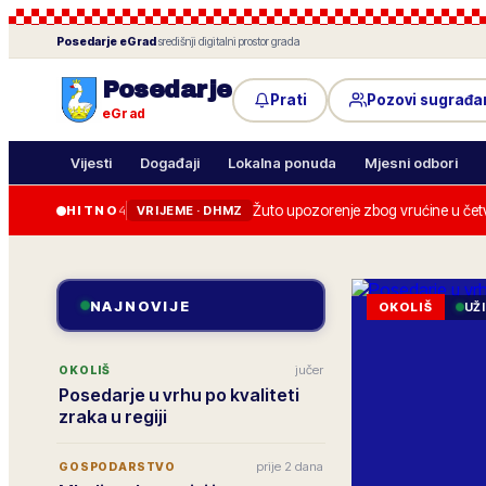
Posedarje
eGrad
·
središnji digitalni prostor grada
Posedarje
Prati
Pozovi sugrađa
eGrad
Vijesti
Događaji
Lokalna ponuda
Mjesni odbori
Žuto upozorenje zbog vrućine u četv
HITNO
4
VRIJEME · DHMZ
NAJNOVIJE
OKOLIŠ
UŽ
jučer
OKOLIŠ
Posedarje u vrhu po kvaliteti
zraka u regiji
prije 2 dana
GOSPODARSTVO