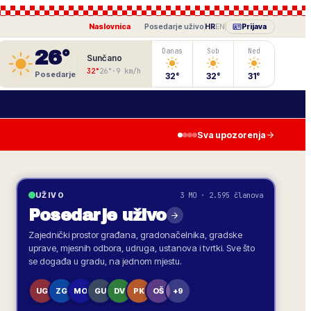
Naslovnica
·
Posedarje
uživo
HR
EN
Prijava
26
°
Danas
Sub
Ned
Sunčano
32
°
26
°
·
9
km/h
Posedarje
32
°
32
°
31
°
Sva upozorenja
3 MO · 2.595 članova
UŽIVO
Posedarje
uživo
Zajednički prostor građana, gradonačelnika, gradske
uprave, mjesnih odbora, udruga, ustanova i tvrtki. Sve što
se događa u gradu, na jednom mjestu.
UG
ZG
MO
GU
DV
PK
OŠ
+9