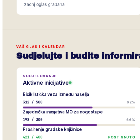
zadnji oglasi građana
VAŠ GLAS I KALENDAR
Sudjelujte i budite informir
SUDJELOVANJE
Aktivne inicijative
Biciklistička veza između naselja
312
/
500
62%
Zajednička inicijativa MO za nogostupe
198
/
300
66%
Proširenje gradske knjižnice
421
/
400
POSTIGNUTO