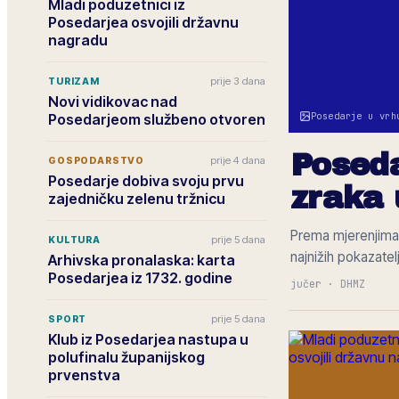
Mladi poduzetnici iz
Posedarjea osvojili državnu
nagradu
prije 3 dana
TURIZAM
Novi vidikovac nad
Posedarje u vrh
Posedarjeom službeno otvoren
Poseda
prije 4 dana
GOSPODARSTVO
Posedarje dobiva svoju prvu
zraka 
zajedničku zelenu tržnicu
Prema mjerenjima 
prije 5 dana
KULTURA
najnižih pokazatel
Arhivska pronalaska: karta
Posedarjea iz 1732. godine
jučer
·
DHMZ
prije 5 dana
SPORT
Klub iz Posedarjea nastupa u
polufinalu županijskog
prvenstva