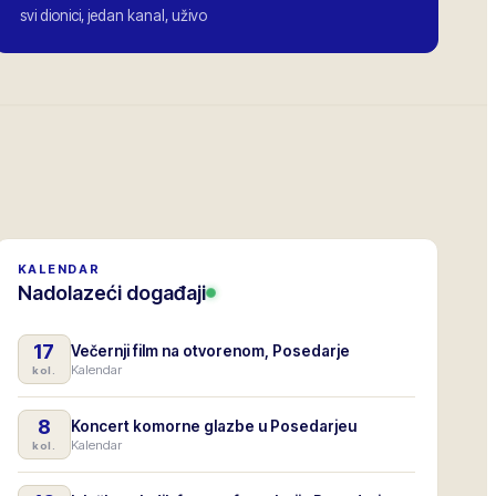
svi dionici, jedan kanal, uživo
KALENDAR
Nadolazeći događaji
17
Večernji film na otvorenom, Posedarje
Kalendar
kol.
8
Koncert komorne glazbe u Posedarjeu
Kalendar
kol.