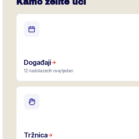
Kamo želite ući
Događaji
12 nadolazećih ovaj tjedan
Tržnica