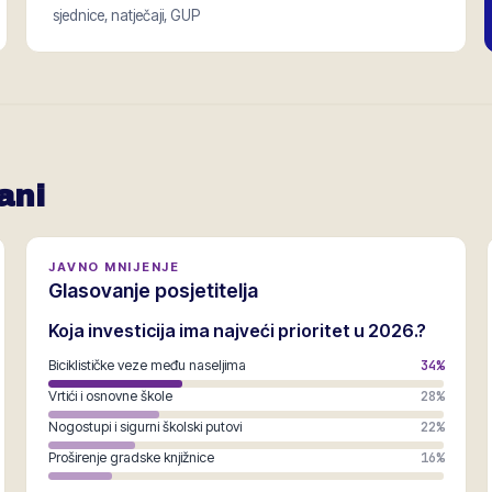
sjednice, natječaji, GUP
ani
JAVNO MNIJENJE
Glasovanje posjetitelja
Koja investicija ima najveći prioritet u 2026.?
Biciklističke veze među naseljima
34
%
Vrtići i osnovne škole
28
%
Nogostupi i sigurni školski putovi
22
%
Proširenje gradske knjižnice
16
%