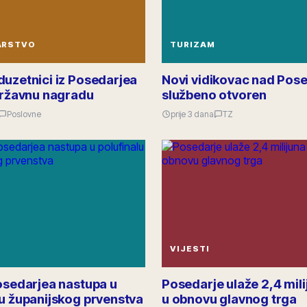
ARSTVO
TURIZAM
duzetnici iz Posedarjea
Novi vidikovac nad Pos
 državnu nagradu
službeno otvoren
Poslovne
prije 3 dana
TZ
VIJESTI
Posedarjea nastupa u
Posedarje ulaže 2,4 mili
lu županijskog prvenstva
u obnovu glavnog trga