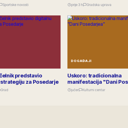
Sportske novosti
prije 3 h
Gradska uprava
DOGAĐAJI
elnik predstavio
Uskoro: tradicionalna
 strategiju za Posedarje
manifestacija "Dani Po
eGrad
jučer
Kulturni centar