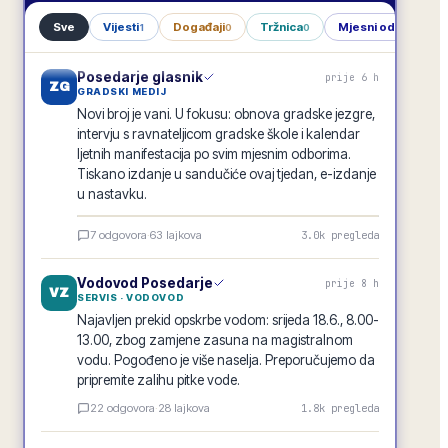
Sve
Vijesti
Događaji
Tržnica
Mjesni odbori
1
0
0
1
Posedarje glasnik
prije 6 h
ZG
GRADSKI MEDIJ
Novi broj je vani. U fokusu: obnova gradske jezgre,
intervju s ravnateljicom gradske škole i kalendar
ljetnih manifestacija po svim mjesnim odborima.
Tiskano izdanje u sandučiće ovaj tjedan, e-izdanje
u nastavku.
Posedarje glasnik · lipanj 2026.
7
odgovora
·
63
lajkova
3.0k
pregleda
E-GLASILO
Vodovod Posedarje
prije 8 h
VZ
SERVIS · VODOVOD
Najavljen prekid opskrbe vodom: srijeda 18.6., 8.00-
13.00, zbog zamjene zasuna na magistralnom
vodu. Pogođeno je više naselja. Preporučujemo da
pripremite zalihu pitke vode.
22
odgovora
·
28
lajkova
1.8k
pregleda