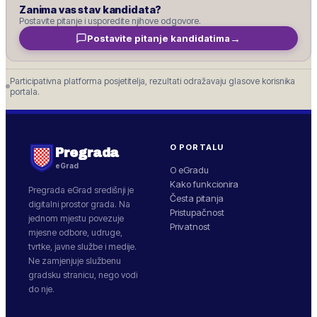
Zanima vas stav kandidata?
Postavite pitanje i usporedite njihove odgovore.
→
Postavite pitanje kandidatima
Participativna platforma posjetitelja, rezultati odražavaju glasove korisnika
portala.
O PORTALU
Pregrada
eGrad
O eGradu
Kako funkcionira
Pregrada
eGrad središnji je
Česta pitanja
digitalni prostor grada. Na
Pristupačnost
jednom mjestu povezuje
Privatnost
mjesne odbore, udruge,
tvrtke, javne službe i medije.
Ne zamjenjuje službenu
gradsku stranicu, nego vodi
do nje.