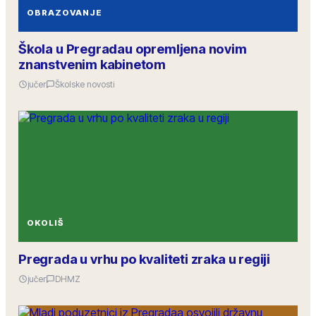
OBRAZOVANJE
Škola u Pregradau opremljena novim
znanstvenim kabinetom
jučer
Školske novosti
OKOLIŠ
Pregrada u vrhu po kvaliteti zraka u regiji
jučer
DHMZ