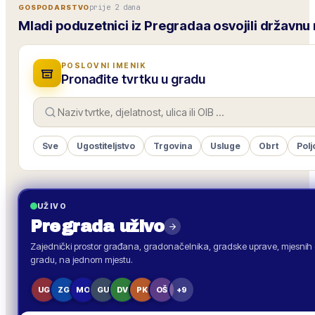
prije 2 dana
GOSPODARSTVO
Mladi poduzetnici iz Pregradaa osvojili državnu
POSLOVNI IMENIK
Pronađite tvrtku u gradu
Sve
Ugostiteljstvo
Trgovina
Usluge
Obrt
Polj
UŽIVO
Pregrada
uživo
Zajednički prostor građana, gradonačelnika, gradske uprave, mjesnih o
gradu, na jednom mjestu.
UG
ZG
MO
GU
DV
PK
OŠ
+9