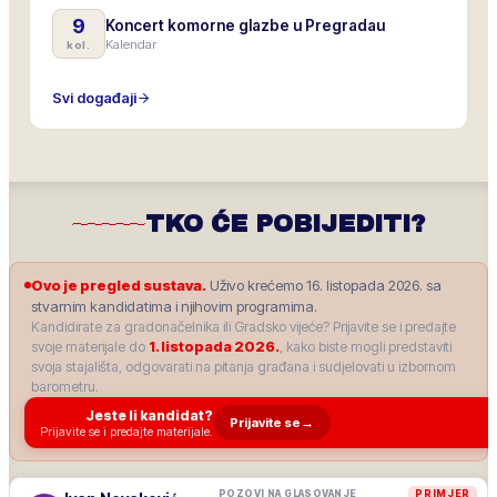
9
Koncert komorne glazbe u Pregradau
Kalendar
kol.
Svi događaji
TKO ĆE POBIJEDITI?
Ovo je pregled sustava.
Uživo krećemo 16. listopada 2026. sa
stvarnim kandidatima i njihovim programima.
Kandidirate za gradonačelnika ili Gradsko vijeće? Prijavite se i predajte
svoje materijale do
1. listopada 2026.
, kako biste mogli predstaviti
svoja stajališta, odgovarati na pitanja građana i sudjelovati u izbornom
barometru.
Jeste li kandidat?
Prijavite se
→
Prijavite se i predajte materijale.
POZOVI NA GLASOVANJE
PRIMJER