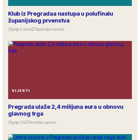
Klub iz Pregradaa nastupa u polufinalu
županijskog prvenstva
prije 5 dana
Sportske novosti
VIJESTI
Pregrada ulaže 2,4 milijuna eura u obnovu
glavnog trga
prije 3 h
Gradska uprava