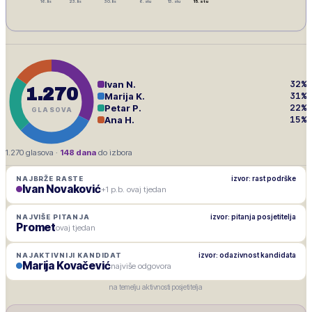
16. lis
23. lis
30. lis
6. stu
13. stu
15. stu
32
%
Ivan N.
1.270
31
%
Marija K.
22
%
Petar P.
GLASOVA
15
%
Ana H.
1.270
glasova ·
148
dana
do izbora
izvor: rast podrške
NAJBRŽE RASTE
Ivan Novaković
+1 p.b. ovaj tjedan
izvor: pitanja posjetitelja
NAJVIŠE PITANJA
Promet
ovaj tjedan
izvor: odazivnost kandidata
NAJAKTIVNIJI KANDIDAT
Marija Kovačević
najviše odgovora
na temelju aktivnosti posjetitelja