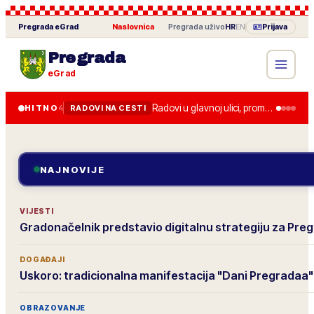
Pregrada
eGrad
Naslovnica
·
Pregrada
uživo
HR
EN
Prijava
Pregrada
eGrad
Radovi u glavnoj ulici, promet je usporen do kraja tjedna.
HITNO
4
RADOVI NA CESTI
NAJNOVIJE
VIJESTI
Gradonačelnik predstavio digitalnu strategiju za Pre
DOGAĐAJI
Uskoro: tradicionalna manifestacija "Dani Pregradaa"
OBRAZOVANJE