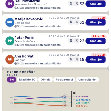
Ivan Novaković
32
IN
Glasujte
Nezavisna lista Novaković
%
Službena web stranica kandidata
POZOVI NA GLASOVANJE
PRIMJER
Marija Kovačević
31
MK
Glasujte
Lista za grad
%
Službena web stranica kandidata
POZOVI NA GLASOVANJE
PRIMJER
Petar Perić
22
PP
Glasujte
Zelena budućnost
%
Službena web stranica kandidata
POZOVI NA GLASOVANJE
PRIMJER
Ana Horvat
15
AH
Glasujte
Naš grad
%
Službena web stranica kandidata
TREND PODRŠKE
PRIKAZ
Svi
Mladi do 30
Obitelji
Poduzetnici
Umirovljenici
IZBORNA ŠUTNJA
32
%
Ivan N.
30
%
31
%
Marija K.
22
%
Petar P.
20
%
15
%
Ana H.