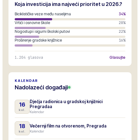
Koja investicija ima najveći prioritet u 2026.?
Biciklističke veze među naseljima
34
%
Vrtići i osnovne škole
28
%
Nogostupi i sigurni školski putovi
22
%
Proširenje gradske knjižnice
16
%
1.204
glasova
Glasujte
KALENDAR
Nadolazeći događaji
Dječja radionica u gradskoj knjižnici
16
Pregradaa
kol.
Kalendar
18
Večernji film na otvorenom, Pregrada
Kalendar
kol.