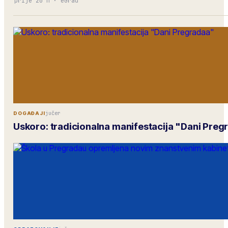
prije 20 h
·
eGrad
jučer
DOGAĐAJI
Uskoro: tradicionalna manifestacija "Dani Pre