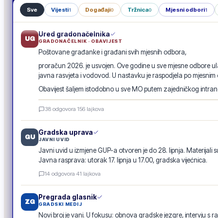
Sve
Vijesti
Događaji
Tržnica
Mjesni odbori
1
0
0
1
Ured gradonačelnika
UG
GRADONAČELNIK · OBAVIJEST
Poštovane građanke i građani svih mjesnih odbora,
proračun 2026. je usvojen. Ove godine u sve mjesne odbore ula
javna rasvjeta i vodovod. U nastavku je raspodjela po mjesnim
Obavijest šaljem istodobno u sve MO putem zajedničkog intranet
Raspodjela investicija 2026. · po mjesnim odborima
38
odgovora
·
156
lajkova
GRADSKA OBAVIJEST
Gradska uprava
GU
JAVNI UVID
Javni uvid u izmjene GUP-a otvoren je do 28. lipnja. Materijali s
Javna rasprava: utorak 17. lipnja u 17.00, gradska vijećnica.
14
odgovora
·
41
lajkova
Pregrada glasnik
ZG
GRADSKI MEDIJ
Novi broj je vani. U fokusu: obnova gradske jezgre, intervju s r