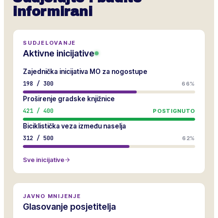
informirani
SUDJELOVANJE
Aktivne inicijative
Zajednička inicijativa MO za nogostupe
198
/
300
66%
Proširenje gradske knjižnice
421
/
400
POSTIGNUTO
Biciklistička veza između naselja
312
/
500
62%
Sve inicijative
JAVNO MNIJENJE
Glasovanje posjetitelja