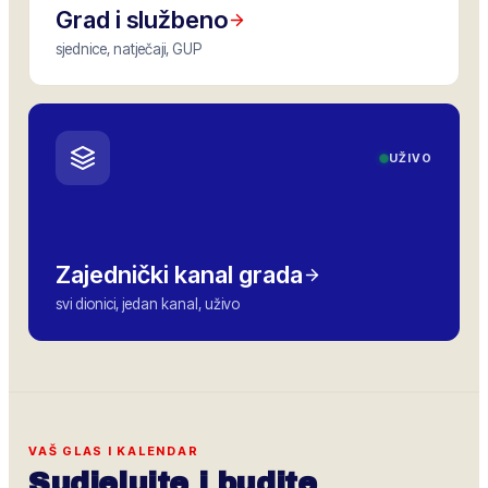
Grad i službeno
sjednice, natječaji, GUP
UŽIVO
Zajednički kanal grada
svi dionici, jedan kanal, uživo
VAŠ GLAS I KALENDAR
Sudjelujte i budite