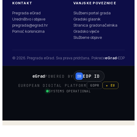
KONTAKT
VANJSKE POVEZNICE
Pregrada eGrad
Službeni portal grada
Uredništvo i objave
Gradski glasnik
pregrada@egrad.hr
Stranica gradonačelnika
Pomoć korisnicima
Gradsko vijeće
Službene objave
© 2026.
Pregrada
eGrad. Sva prava pridržana.
Pokreće
eGrad
EDP
eGrad
EDP ID
POWERED BY
ID
EUROPEAN DIGITAL PLATFORM
GDPR
★ EU
SYSTEMS OPERATIONAL