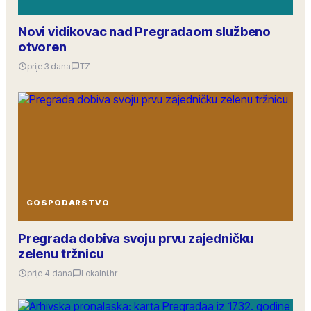
Novi vidikovac nad Pregradaom službeno
otvoren
prije 3 dana
TZ
GOSPODARSTVO
Pregrada dobiva svoju prvu zajedničku
zelenu tržnicu
prije 4 dana
Lokalni.hr