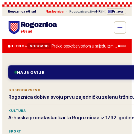
Rogoznica
eGrad
Naslovnica
·
Rogoznica
uživo
HR
EN
Prijava
Rogoznica
eGrad
Prekid opskrbe vodom u srijedu između 8.00 i 13.00 zbog zamjene zasuna.
HITNO
4
VODOVOD
NAJNOVIJE
GOSPODARSTVO
Rogoznica dobiva svoju prvu zajedničku zelenu tržnic
KULTURA
Arhivska pronalaska: karta Rogoznicaa iz 1732. godin
SPORT