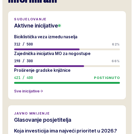
informirani
SUDJELOVANJE
Aktivne inicijative
Biciklistička veza između naselja
312
/
500
62%
Zajednička inicijativa MO za nogostupe
198
/
300
66%
Proširenje gradske knjižnice
421
/
400
POSTIGNUTO
Sve inicijative
JAVNO MNIJENJE
Glasovanje posjetitelja
Koja investicija ima najveći prioritet u 2026.?