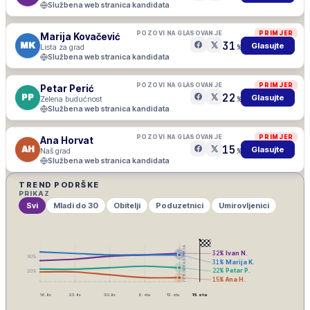
Službena web stranica kandidata
POZOVI NA GLASOVANJE
PRIMJER
Marija Kovačević
31
MK
Glasujte
Lista za grad
%
Službena web stranica kandidata
POZOVI NA GLASOVANJE
PRIMJER
Petar Perić
22
PP
Glasujte
Zelena budućnost
%
Službena web stranica kandidata
POZOVI NA GLASOVANJE
PRIMJER
Ana Horvat
15
AH
Glasujte
Naš grad
%
Službena web stranica kandidata
TREND PODRŠKE
PRIKAZ
Svi
Mladi do 30
Obitelji
Poduzetnici
Umirovljenici
IZBORNA ŠUTNJA
32
%
Ivan N.
30
%
31
%
Marija K.
22
%
Petar P.
20
%
15
%
Ana H.
16. lis
23. lis
30. lis
6. stu
13. stu
15. stu