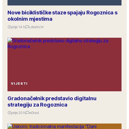
Nove biciklističke staze spajaju Rogoznica s
okolnim mjestima
prije 14 h
Lokalni.hr
VIJESTI
Gradonačelnik predstavio digitalnu
strategiju za Rogoznica
prije 20 h
eGrad