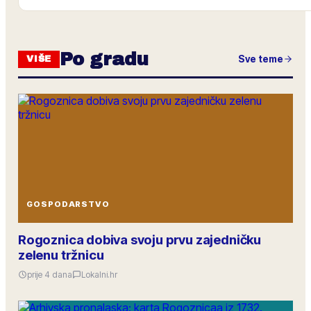
PK
GOSPODARSTVO
Lokalne poduzetnike pozivamo na mrežni događaj »Napravimo z
gradske poticaje za poduzetništvo i povezivanje s udrugama i
Po gradu
5
odgovora
·
24
lajkova
Sve teme
VIŠE
Ured gradonačelnika
UG
GRADONAČELNIK · OBAVIJEST
Poštovane građanke i građani svih mjesnih odbora,
proračun 2026. je usvojen. Ove godine u sve mjesne odbore ula
javna rasvjeta i vodovod. U nastavku je raspodjela po mjesnim
Obavijest šaljem istodobno u sve MO putem zajedničkog intranet
Raspodjela investicija 2026. · po mjesnim odborima
38
odgovora
·
156
lajkova
GRADSKA OBAVIJEST
GOSPODARSTVO
Gradska uprava
GU
Rogoznica dobiva svoju prvu zajedničku
JAVNI UVID
zelenu tržnicu
Javni uvid u izmjene GUP-a otvoren je do 28. lipnja. Materijali s
Javna rasprava: utorak 17. lipnja u 17.00, gradska vijećnica.
prije 4 dana
Lokalni.hr
14
odgovora
·
41
lajkova