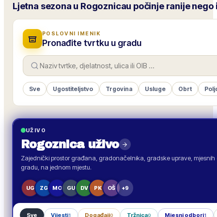
Ljetna sezona u Rogoznicau počinje ranije nego 
POSLOVNI IMENIK
Pronađite tvrtku u gradu
Sve
Ugostiteljstvo
Trgovina
Usluge
Obrt
Polj
UŽIVO
Rogoznica
uživo
Zajednički prostor građana, gradonačelnika, gradske uprave, mjesnih o
gradu, na jednom mjestu.
UG
ZG
MO
GU
DV
PK
OŠ
+9
Sve
Vijesti
Događaji
Tržnica
Mjesni odbori
1
0
0
1