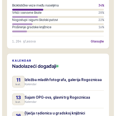
Biciklističke veze među naseljima
34
%
Vrtići i osnovne škole
28
%
Nogostupi i sigurni školski putovi
22
%
Proširenje gradske knjižnice
16
%
1.204
glasova
Glasujte
KALENDAR
Nadolazeći događaji
11
Izložba mladih fotografa, galerija Rogoznicaa
Kalendar
kol.
13
Sajam OPG-ova, glavni trg Rogoznicaa
Kalendar
kol.
Dječja radionica u gradskoj knjižnici
16