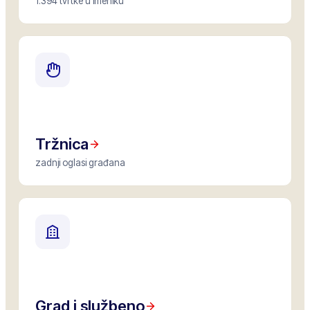
1.394 tvrtke u imeniku
Tržnica
zadnji oglasi građana
Grad i službeno