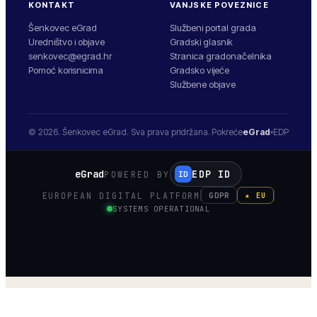
KONTAKT
VANJSKE POVEZNICE
Šenkovec eGrad
Službeni portal grada
Uredništvo i objave
Gradski glasnik
senkovec@egrad.hr
Stranica gradonačelnika
Pomoć korisnicima
Gradsko vijeće
Službene objave
© 2026.
Šenkovec
eGrad. Sva prava pridržana.
Pokreće
eGrad
EDP
eGrad
EDP ID
POWERED BY
ID
EUROPEAN DIGITAL PLATFORM
GDPR
★ EU
SYSTEMS OPERATIONAL