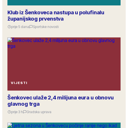
Klub iz Šenkoveca nastupa u polufinalu
županijskog prvenstva
prije 5 dana
Sportske novosti
VIJESTI
Šenkovec ulaže 2,4 milijuna eura u obnovu
glavnog trga
prije 3 h
Gradska uprava