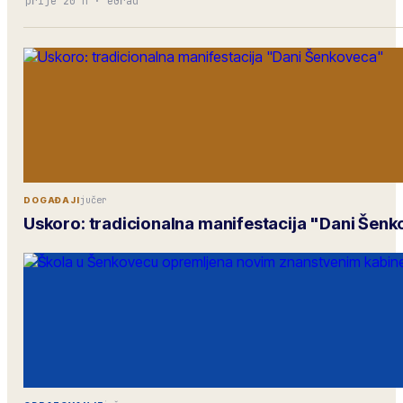
prije 20 h
·
eGrad
jučer
DOGAĐAJI
Uskoro: tradicionalna manifestacija "Dani Šen