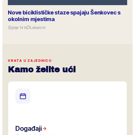
Nove biciklističke staze spajaju Šenkovec s
okolnim mjestima
prije 14 h
Lokalni.hr
VRATA U ZAJEDNICU
Kamo želite ući
Događaji