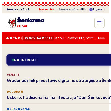
Šenkovec
eGrad
Naslovnica
·
Šenkovec
uživo
HR
EN
Prijava
Šenkovec
eGrad
Radovi u glavnoj ulici, promet je usporen do kraja tjedna.
HITNO
4
RADOVI NA CESTI
NAJNOVIJE
VIJESTI
Gradonačelnik predstavio digitalnu strategiju za Šen
DOGAĐAJI
Uskoro: tradicionalna manifestacija "Dani Šenkoveca
OBRAZOVANJE