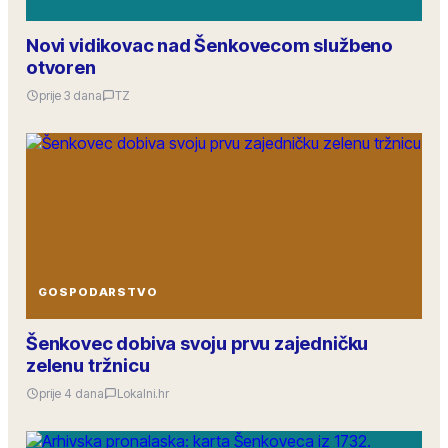
Novi vidikovac nad Šenkovecom službeno
otvoren
prije 3 dana
TZ
GOSPODARSTVO
Šenkovec dobiva svoju prvu zajedničku
zelenu tržnicu
prije 4 dana
Lokalni.hr