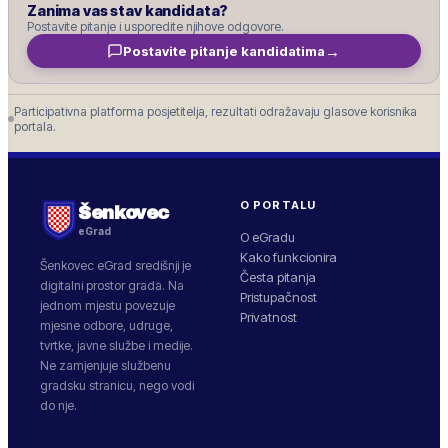
Zanima vas stav kandidata?
Postavite pitanje i usporedite njihove odgovore.
→
Postavite pitanje kandidatima
Participativna platforma posjetitelja, rezultati odražavaju glasove korisnika
portala.
O PORTALU
Šenkovec
eGrad
O eGradu
Kako funkcionira
Šenkovec
eGrad središnji je
Česta pitanja
digitalni prostor grada. Na
Pristupačnost
jednom mjestu povezuje
Privatnost
mjesne odbore, udruge,
tvrtke, javne službe i medije.
Ne zamjenjuje službenu
gradsku stranicu, nego vodi
do nje.