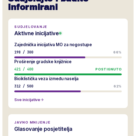
informirani
SUDJELOVANJE
Aktivne inicijative
Zajednička inicijativa MO za nogostupe
198
/
300
66%
Proširenje gradske knjižnice
421
/
400
POSTIGNUTO
Biciklistička veza između naselja
312
/
500
62%
Sve inicijative
JAVNO MNIJENJE
Glasovanje posjetitelja