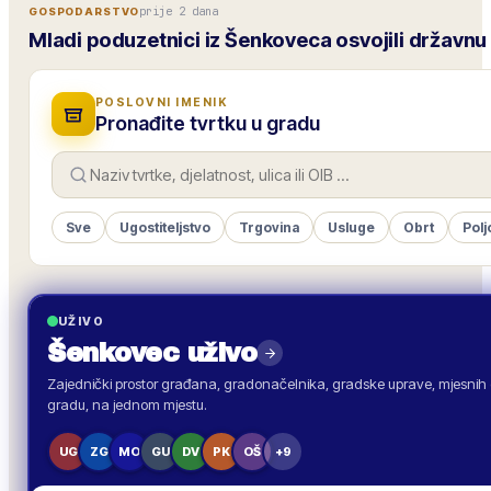
prije 2 dana
GOSPODARSTVO
Mladi poduzetnici iz Šenkoveca osvojili državn
POSLOVNI IMENIK
Pronađite tvrtku u gradu
Sve
Ugostiteljstvo
Trgovina
Usluge
Obrt
Polj
UŽIVO
Šenkovec
uživo
Zajednički prostor građana, gradonačelnika, gradske uprave, mjesnih o
gradu, na jednom mjestu.
UG
ZG
MO
GU
DV
PK
OŠ
+9