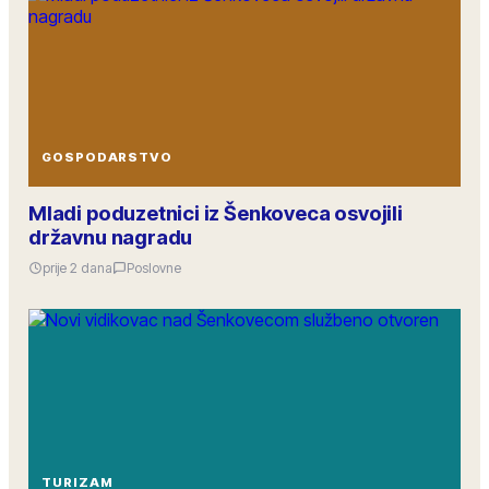
GOSPODARSTVO
Mladi poduzetnici iz Šenkoveca osvojili
državnu nagradu
prije 2 dana
Poslovne
TURIZAM