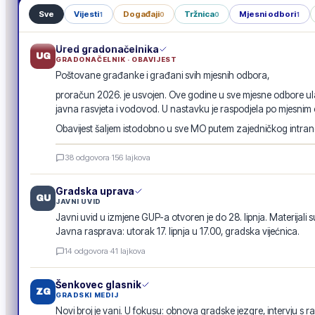
Sve
Vijesti
Događaji
Tržnica
Mjesni odbori
1
0
0
1
Ured gradonačelnika
UG
GRADONAČELNIK · OBAVIJEST
Poštovane građanke i građani svih mjesnih odbora,
proračun 2026. je usvojen. Ove godine u sve mjesne odbore ula
javna rasvjeta i vodovod. U nastavku je raspodjela po mjesnim
Obavijest šaljem istodobno u sve MO putem zajedničkog intranet
Raspodjela investicija 2026. · po mjesnim odborima
38
odgovora
·
156
lajkova
GRADSKA OBAVIJEST
Gradska uprava
GU
JAVNI UVID
Javni uvid u izmjene GUP-a otvoren je do 28. lipnja. Materijali s
Javna rasprava: utorak 17. lipnja u 17.00, gradska vijećnica.
14
odgovora
·
41
lajkova
Šenkovec glasnik
ZG
GRADSKI MEDIJ
Novi broj je vani. U fokusu: obnova gradske jezgre, intervju s r