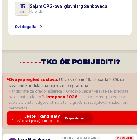
15
Sajam OPG-ova, glavni trg Šenkoveca
Kalendar
kol.
Svi događaji
TKO ĆE POBIJEDITI?
Ovo je pregled sustava.
Uživo krećemo 16. listopada 2026. sa
stvarnim kandidatima i njihovim programima.
Kandidirate za gradonačelnika ili Gradsko vijeće? Prijavite se i predajte
svoje materijale do
1. listopada 2026.
, kako biste mogli predstaviti
svoja stajališta, odgovarati na pitanja građana i sudjelovati u izbornom
barometru.
Jeste li kandidat?
Prijavite se
→
Prijavite se i predajte materijale.
POZOVI NA GLASOVANJE
PRIMJER
Ivan Novaković