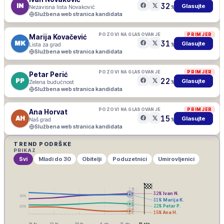
32
IN
Glasujte
Nezavisna lista Novaković
%
Službena web stranica kandidata
POZOVI NA GLASOVANJE
PRIMJER
Marija Kovačević
31
MK
Glasujte
Lista za grad
%
Službena web stranica kandidata
POZOVI NA GLASOVANJE
PRIMJER
Petar Perić
22
PP
Glasujte
Zelena budućnost
%
Službena web stranica kandidata
POZOVI NA GLASOVANJE
PRIMJER
Ana Horvat
15
AH
Glasujte
Naš grad
%
Službena web stranica kandidata
TREND PODRŠKE
PRIKAZ
Svi
Mladi do 30
Obitelji
Poduzetnici
Umirovljenici
IZBORNA ŠUTNJA
32
%
Ivan N.
30
%
31
%
Marija K.
22
%
Petar P.
20
%
15
%
Ana H.
16. lis
23. lis
30. lis
6. stu
13. stu
15. stu