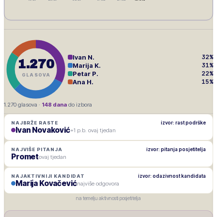
32
%
Ivan N.
1.270
31
%
Marija K.
22
%
Petar P.
GLASOVA
15
%
Ana H.
1.270
glasova ·
148
dana
do izbora
izvor: rast podrške
NAJBRŽE RASTE
Ivan Novaković
+1 p.b. ovaj tjedan
izvor: pitanja posjetitelja
NAJVIŠE PITANJA
Promet
ovaj tjedan
izvor: odazivnost kandidata
NAJAKTIVNIJI KANDIDAT
Marija Kovačević
najviše odgovora
na temelju aktivnosti posjetitelja