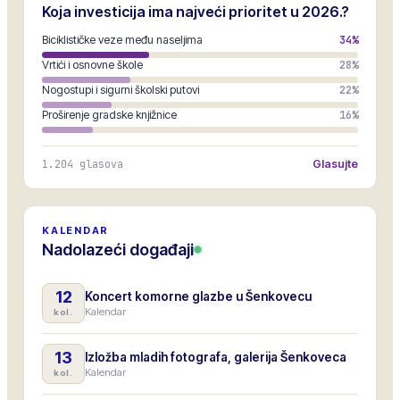
Koja investicija ima najveći prioritet u 2026.?
Biciklističke veze među naseljima
34
%
Vrtići i osnovne škole
28
%
Nogostupi i sigurni školski putovi
22
%
Proširenje gradske knjižnice
16
%
1.204
glasova
Glasujte
KALENDAR
Nadolazeći događaji
12
Koncert komorne glazbe u Šenkovecu
Kalendar
kol.
13
Izložba mladih fotografa, galerija Šenkoveca
Kalendar
kol.