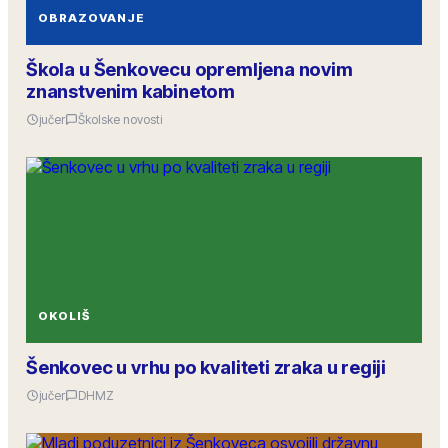
OBRAZOVANJE
Škola u Šenkovecu opremljena novim
znanstvenim kabinetom
jučer
Školske novosti
OKOLIŠ
Šenkovec u vrhu po kvaliteti zraka u regiji
jučer
DHMZ