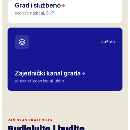
Grad i službeno
sjednice, natječaji, GUP
UŽIVO
Zajednički kanal grada
svi dionici, jedan kanal, uživo
VAŠ GLAS I KALENDAR
Sudjelujte i budite