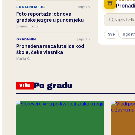
Pronađi
prije 1 h
LOKALNI MEDIJ
Foto reportaža: obnova
gradske jezgre u punom jeku
Sikirevci portal
Sve
Ugosti
prije 3 h
GRAĐANIN
Pronađena maca lutalica kod
škole, čeka vlasnika
Marija K.
Po gradu
VIŠE