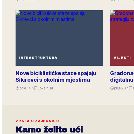
INFRASTRUKTURA
VIJESTI
Nove biciklističke staze spajaju
Gradonač
Sikirevci s okolnim mjestima
digitalnu
prije 14 h
Lokalni.hr
prije 20 h
VRATA U ZAJEDNICU
Kamo želite ući