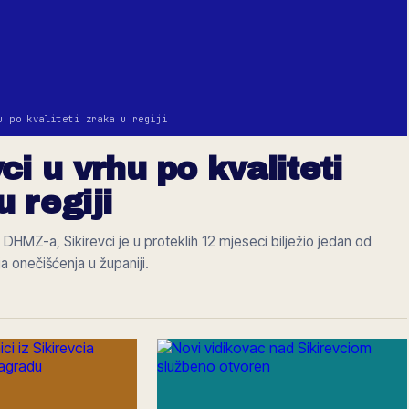
u po kvaliteti zraka u regiji
ci u vrhu po kvaliteti
u regiji
DHMZ-a, Sikirevci je u proteklih 12 mjeseci bilježio jedan od
ja onečišćenja u županiji.