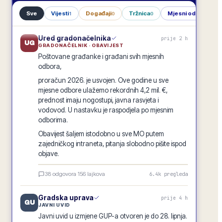
Sve
Vijesti
Događaji
Tržnica
Mjesni odbori
1
0
0
1
Ured gradonačelnika
prije 2 h
UG
GRADONAČELNIK · OBAVIJEST
Poštovane građanke i građani svih mjesnih
odbora,
proračun 2026. je usvojen. Ove godine u sve
mjesne odbore ulažemo rekordnih 4,2 mil. €,
prednost imaju nogostupi, javna rasvjeta i
vodovod. U nastavku je raspodjela po mjesnim
odborima.
Obavijest šaljem istodobno u sve MO putem
zajedničkog intraneta, pitanja slobodno pišite ispod
objave.
Raspodjela investicija 2026. · po mjesnim odborima
38
odgovora
·
156
lajkova
6.4k
pregleda
GRADSKA OBAVIJEST
Gradska uprava
prije 4 h
GU
JAVNI UVID
Javni uvid u izmjene GUP-a otvoren je do 28. lipnja.