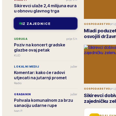
Sikirevci ulaže 2,4 milijuna eura
u obnovu glavnog trga
IZ ZAJEDNICE
pri
GOSPODARSTVO
Mladi poduzetn
osvojili drža
prije 5 h
UDRUGA
Poziv na koncert gradske
glazbe ovaj petak
KUD
jučer
LOKALNI MEDIJ
Komentar: kako će radovi
utjecati na jutarnji promet
Radio
pri
GOSPODARSTVO
jučer
Sikirevci dobi
GRAĐANIN
Pohvala komunalnom za brzu
zajedničku zel
sanaciju udarne rupe
Ivan P.
POSLOVN