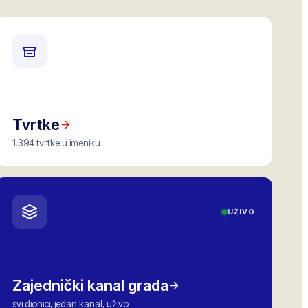
Tvrtke
1.394 tvrtke u imeniku
UŽIVO
Zajednički kanal grada
svi dionici, jedan kanal, uživo