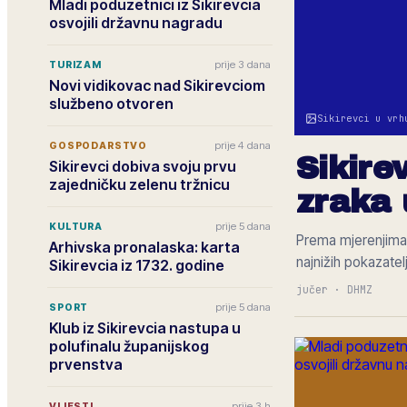
Mladi poduzetnici iz Sikirevcia
osvojili državnu nagradu
prije 3 dana
TURIZAM
Novi vidikovac nad Sikirevciom
službeno otvoren
Sikirevci u vrh
prije 4 dana
GOSPODARSTVO
Sikirev
Sikirevci dobiva svoju prvu
zajedničku zelenu tržnicu
zraka 
prije 5 dana
KULTURA
Prema mjerenjima 
Arhivska pronalaska: karta
najnižih pokazatel
Sikirevcia iz 1732. godine
jučer
·
DHMZ
prije 5 dana
SPORT
Klub iz Sikirevcia nastupa u
polufinalu županijskog
prvenstva
prije 3 h
VIJESTI