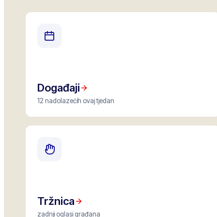
Događaji
12 nadolazećih ovaj tjedan
Tržnica
zadnji oglasi građana