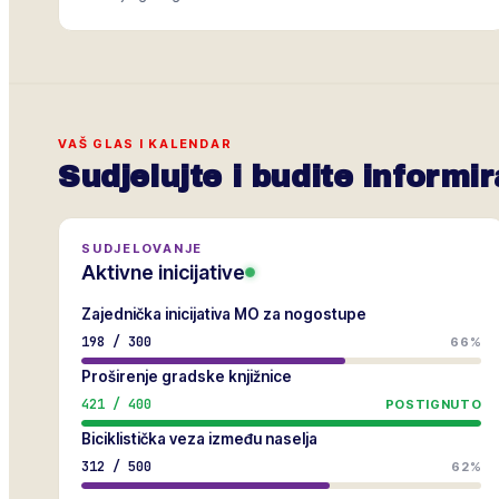
VAŠ GLAS I KALENDAR
Sudjelujte i budite informir
SUDJELOVANJE
Aktivne inicijative
Zajednička inicijativa MO za nogostupe
198
/
300
66%
Proširenje gradske knjižnice
421
/
400
POSTIGNUTO
Biciklistička veza između naselja
312
/
500
62%