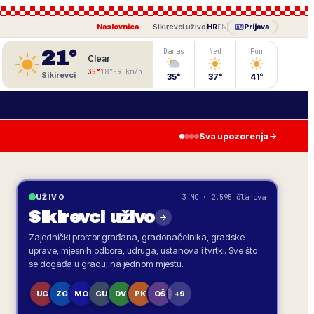
Naslovnica
·
Sikirevci
uživo
HR
EN
Prijava
21
°
Danas
Ned
Pon
Clear
35
°
18
°
·
9
km/h
Sikirevci
35
°
37
°
41
°
Sva upozorenja
3 MO · 2.595 članova
UŽIVO
Sikirevci
uživo
Zajednički prostor građana, gradonačelnika, gradske
uprave, mjesnih odbora, udruga, ustanova i tvrtki. Sve što
se događa u gradu, na jednom mjestu.
UG
ZG
MO
GU
DV
PK
OŠ
+9