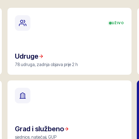
UŽIVO
Udruge
78 udruga, zadnja objava prije 2 h
Grad i službeno
sjednice, natječaji, GUP