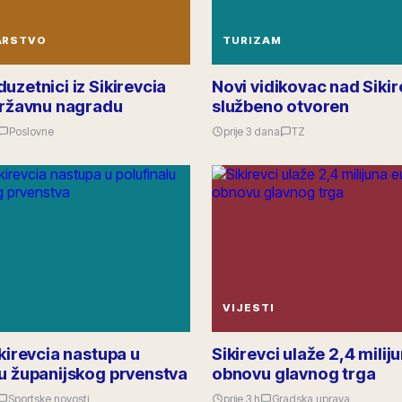
ARSTVO
TURIZAM
uzetnici iz Sikirevcia
Novi vidikovac nad Siki
 državnu nagradu
službeno otvoren
Poslovne
prije 3 dana
TZ
VIJESTI
ikirevcia nastupa u
Sikirevci ulaže 2,4 milij
lu županijskog prvenstva
obnovu glavnog trga
Sportske novosti
prije 3 h
Gradska uprava