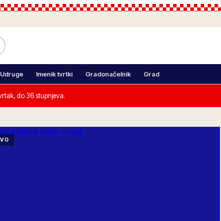
Udruge
Imenik tvrtki
Gradonačelnik
Grad
rtak, do 36 stupnjeva.
IVO