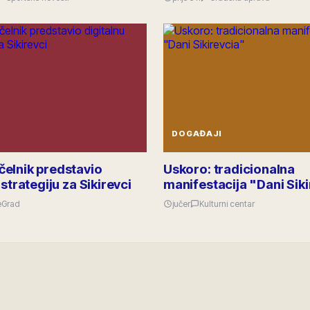
DOGAĐAJI
elnik predstavio
Uskoro: tradicionalna
 strategiju za Sikirevci
manifestacija "Dani Sik
eGrad
jučer
Kulturni centar