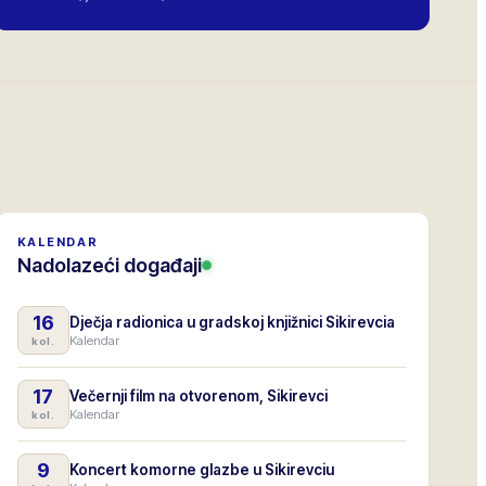
KALENDAR
Nadolazeći događaji
16
Dječja radionica u gradskoj knjižnici Sikirevcia
Kalendar
kol.
17
Večernji film na otvorenom, Sikirevci
Kalendar
kol.
9
Koncert komorne glazbe u Sikirevciu