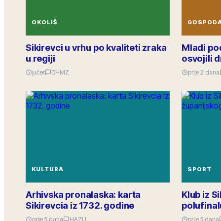
OKOLIŠ
GOSPOD
Sikirevci u vrhu po kvaliteti zraka
Mladi pod
u regiji
osvojili
jučer
DHMZ
prije 2 dana
KULTURA
SPORT
Arhivska pronalaska: karta
Klub iz S
Sikirevcia iz 1732. godine
polufina
prije 5 dana
HAZU
prije 5 dana