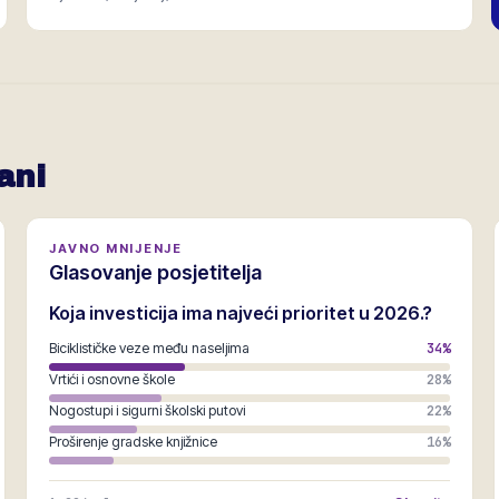
ani
JAVNO MNIJENJE
Glasovanje posjetitelja
Koja investicija ima najveći prioritet u 2026.?
Biciklističke veze među naseljima
34
%
Vrtići i osnovne škole
28
%
Nogostupi i sigurni školski putovi
22
%
Proširenje gradske knjižnice
16
%