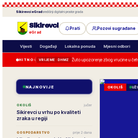
Sikirevci
eGrad
·
središnji digitalni prostor grada
Sikirevci
Prati
Pozovi sugrađane
eGrad
Vijesti
Događaji
Lokalna ponuda
Mjesni odbori
Žuto upozorenje zbog vrućine u četv
HITNO
4
VRIJEME · DHMZ
NAJNOVIJE
OKOLIŠ
UŽ
jučer
OKOLIŠ
Sikirevci u vrhu po kvaliteti
zraka u regiji
prije 2 dana
GOSPODARSTVO