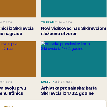
je 2 dana
prije 3 dana
TURIZAM
ici iz Sikirevcia
Novi vidikovac nad Sikirevciom
vnu nagradu
službeno otvoren
je 4 dana
prije 5 dana
KULTURA
va svoju prvu
Arhivska pronalaska: karta
enu tržnicu
Sikirevcia iz 1732. godine
I IMENIK