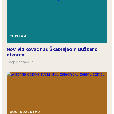
TURIZAM
Novi vidikovac nad Škabrnjaom službeno
otvoren
prije 3 dana
TZ
GOSPODARSTVO