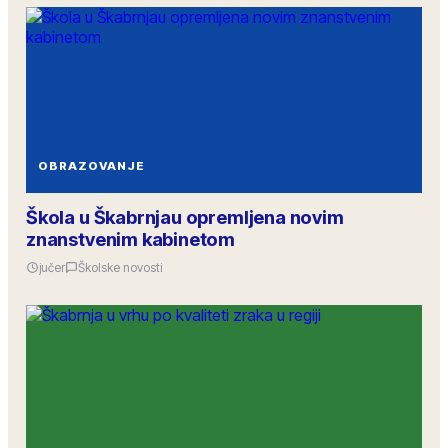
OBRAZOVANJE
Škola u Škabrnjau opremljena novim
znanstvenim kabinetom
jučer
Školske novosti