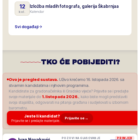
12
Izložba mladih fotografa, galerija Škabrnjaa
Kalendar
kol.
Svi događaji
TKO ĆE POBIJEDITI?
Ovo je pregled sustava.
Uživo krećemo 16. listopada 2026. sa
stvarnim kandidatima i njihovim programima.
Kandidirate za gradonačelnika ili Gradsko vijeće? Prijavite se i predajte
svoje materijale do
1. listopada 2026.
, kako biste mogli predstaviti
svoja stajališta, odgovarati na pitanja građana i sudjelovati u izbornom
barometru.
Jeste li kandidat?
Prijavite se
→
Prijavite se i predajte materijale.
POZOVI NA GLASOVANJE
PRIMJER
Ivan Novaković