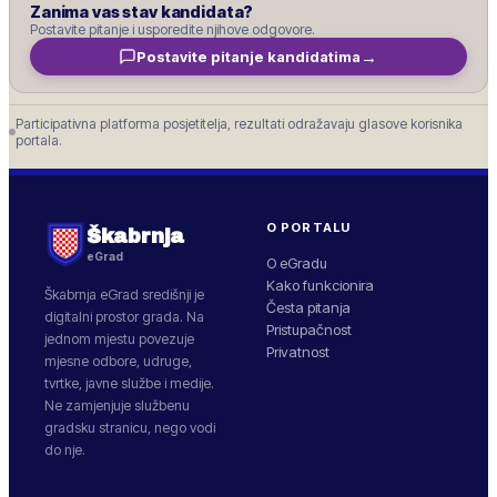
Zanima vas stav kandidata?
Postavite pitanje i usporedite njihove odgovore.
→
Postavite pitanje kandidatima
Participativna platforma posjetitelja, rezultati odražavaju glasove korisnika
portala.
O PORTALU
Škabrnja
eGrad
O eGradu
Kako funkcionira
Škabrnja
eGrad središnji je
Česta pitanja
digitalni prostor grada. Na
Pristupačnost
jednom mjestu povezuje
Privatnost
mjesne odbore, udruge,
tvrtke, javne službe i medije.
Ne zamjenjuje službenu
gradsku stranicu, nego vodi
do nje.