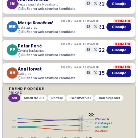
32
IN
Glasujte
Nezavisna lista Novaković
%
Službena web stranica kandidata
POZOVI NA GLASOVANJE
PRIMJER
Marija Kovačević
31
MK
Glasujte
Lista za grad
%
Službena web stranica kandidata
POZOVI NA GLASOVANJE
PRIMJER
Petar Perić
22
PP
Glasujte
Zelena budućnost
%
Službena web stranica kandidata
POZOVI NA GLASOVANJE
PRIMJER
Ana Horvat
15
AH
Glasujte
Naš grad
%
Službena web stranica kandidata
TREND PODRŠKE
PRIKAZ
Svi
Mladi do 30
Obitelji
Poduzetnici
Umirovljenici
IZBORNA ŠUTNJA
32
%
Ivan N.
30
%
31
%
Marija K.
22
%
Petar P.
20
%
15
%
Ana H.
16. lis
23. lis
30. lis
6. stu
13. stu
15. stu