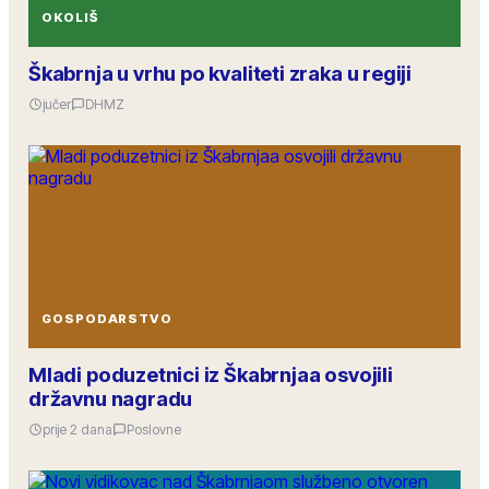
OKOLIŠ
Škabrnja u vrhu po kvaliteti zraka u regiji
jučer
DHMZ
GOSPODARSTVO
Mladi poduzetnici iz Škabrnjaa osvojili
državnu nagradu
prije 2 dana
Poslovne