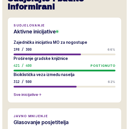
informirani
SUDJELOVANJE
Aktivne inicijative
Zajednička inicijativa MO za nogostupe
198
/
300
66%
Proširenje gradske knjižnice
421
/
400
POSTIGNUTO
Biciklistička veza između naselja
312
/
500
62%
Sve inicijative
JAVNO MNIJENJE
Glasovanje posjetitelja