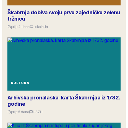
Škabrnja dobiva svoju prvu zajedničku zelenu
tržnicu
prije 4 dana
Lokalni.hr
KULTURA
Arhivska pronalaska: karta Škabrnjaa iz 1732.
godine
prije 5 dana
HAZU