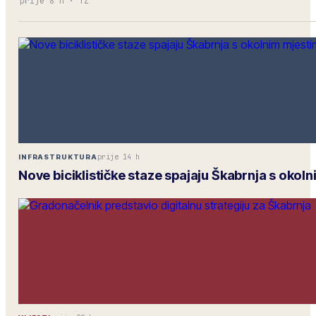
prije 8 h
·
TZ
prije 14 h
INFRASTRUKTURA
Nove biciklističke staze spajaju Škabrnja s okol