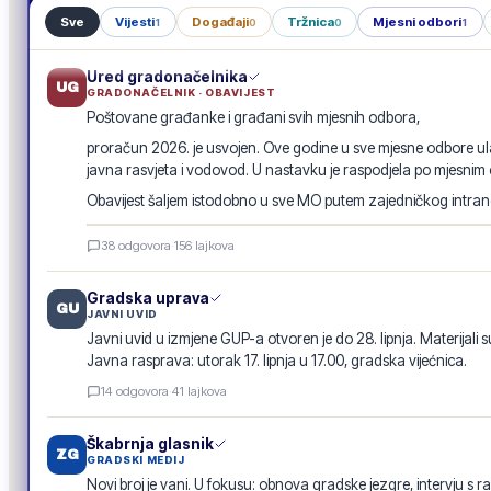
Sve
Vijesti
Događaji
Tržnica
Mjesni odbori
1
0
0
1
Ured gradonačelnika
UG
GRADONAČELNIK · OBAVIJEST
Poštovane građanke i građani svih mjesnih odbora,
proračun 2026. je usvojen. Ove godine u sve mjesne odbore ula
javna rasvjeta i vodovod. U nastavku je raspodjela po mjesnim
Obavijest šaljem istodobno u sve MO putem zajedničkog intranet
Raspodjela investicija 2026. · po mjesnim odborima
38
odgovora
·
156
lajkova
GRADSKA OBAVIJEST
Gradska uprava
GU
JAVNI UVID
Javni uvid u izmjene GUP-a otvoren je do 28. lipnja. Materijali s
Javna rasprava: utorak 17. lipnja u 17.00, gradska vijećnica.
14
odgovora
·
41
lajkova
Škabrnja glasnik
ZG
GRADSKI MEDIJ
Novi broj je vani. U fokusu: obnova gradske jezgre, intervju s r