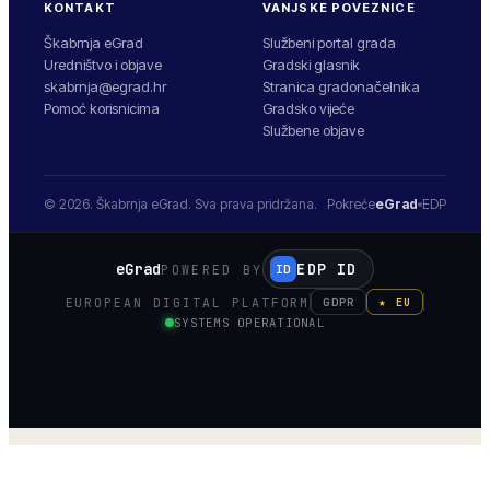
KONTAKT
VANJSKE POVEZNICE
Škabrnja eGrad
Službeni portal grada
Uredništvo i objave
Gradski glasnik
skabrnja@egrad.hr
Stranica gradonačelnika
Pomoć korisnicima
Gradsko vijeće
Službene objave
© 2026.
Škabrnja
eGrad. Sva prava pridržana.
Pokreće
eGrad
EDP
eGrad
EDP ID
POWERED BY
ID
EUROPEAN DIGITAL PLATFORM
GDPR
★ EU
SYSTEMS OPERATIONAL