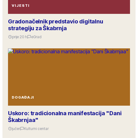
VIJESTI
Gradonačelnik predstavio digitalnu
strategiju za Škabrnja
prije 20 h
eGrad
DOGAĐAJI
Uskoro: tradicionalna manifestacija "Dani
Škabrnjaa"
jučer
Kulturni centar