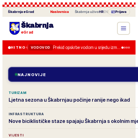
Škabrnja
eGrad
Naslovnica
·
Škabrnja
uživo
HR
EN
Prijava
Škabrnja
eGrad
Prekid opskrbe vodom u srijedu između 8.00 i 13.00 zbog zamjene zasuna.
HITNO
4
VODOVOD
NAJNOVIJE
TURIZAM
Ljetna sezona u Škabrnjau počinje ranije nego ikad
INFRASTRUKTURA
Nove biciklističke staze spajaju Škabrnja s okolnim m
VIJESTI