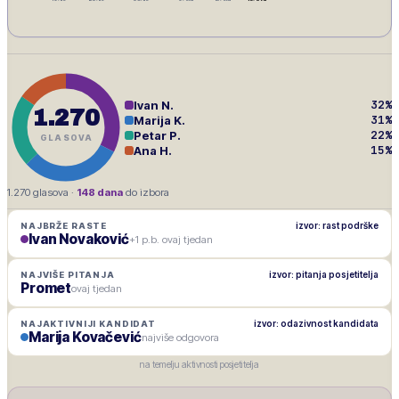
32
%
Ivan N.
1.270
31
%
Marija K.
22
%
Petar P.
GLASOVA
15
%
Ana H.
1.270
glasova ·
148
dana
do izbora
izvor: rast podrške
NAJBRŽE RASTE
Ivan Novaković
+1 p.b. ovaj tjedan
izvor: pitanja posjetitelja
NAJVIŠE PITANJA
Promet
ovaj tjedan
izvor: odazivnost kandidata
NAJAKTIVNIJI KANDIDAT
Marija Kovačević
najviše odgovora
na temelju aktivnosti posjetitelja