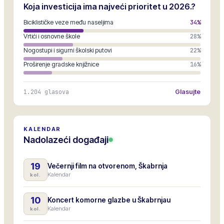
Koja investicija ima najveći prioritet u 2026.?
Biciklističke veze među naseljima
34
%
Vrtići i osnovne škole
28
%
Nogostupi i sigurni školski putovi
22
%
Proširenje gradske knjižnice
16
%
1.204
glasova
Glasujte
KALENDAR
Nadolazeći događaji
19
Večernji film na otvorenom, Škabrnja
Kalendar
kol.
10
Koncert komorne glazbe u Škabrnjau
Kalendar
kol.