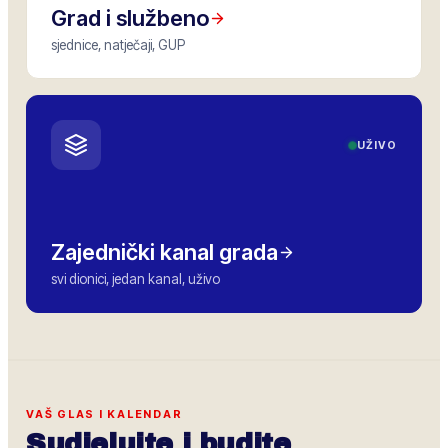
Grad i službeno
sjednice, natječaji, GUP
UŽIVO
Zajednički kanal grada
svi dionici, jedan kanal, uživo
VAŠ GLAS I KALENDAR
Sudjelujte i budite