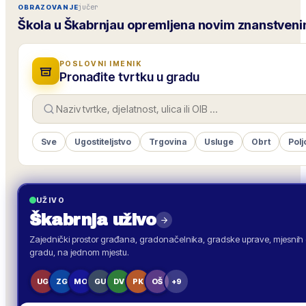
jučer
OBRAZOVANJE
Škola u Škabrnjau opremljena novim znanstven
POSLOVNI IMENIK
Pronađite tvrtku u gradu
Sve
Ugostiteljstvo
Trgovina
Usluge
Obrt
Polj
UŽIVO
Škabrnja
uživo
Zajednički prostor građana, gradonačelnika, gradske uprave, mjesnih o
gradu, na jednom mjestu.
UG
ZG
MO
GU
DV
PK
OŠ
+9