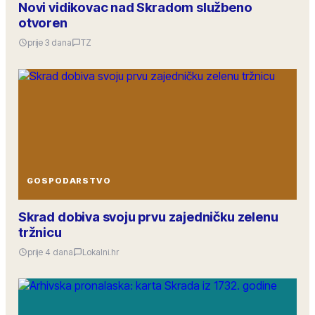
Novi vidikovac nad Skradom službeno
otvoren
prije 3 dana
TZ
GOSPODARSTVO
Skrad dobiva svoju prvu zajedničku zelenu
tržnicu
prije 4 dana
Lokalni.hr