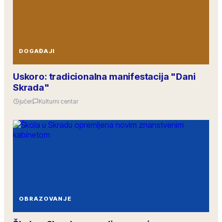
DOGAĐAJI
Uskoro: tradicionalna manifestacija "Dani
Skrada"
jučer
Kulturni centar
OBRAZOVANJE