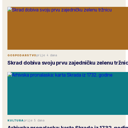
prije 4 dana
GOSPODARSTVO
Skrad dobiva svoju prvu zajedničku zelenu tržni
prije 5 dana
KULTURA
Arhivska pronalaska: karta Skrada iz 1732. godi