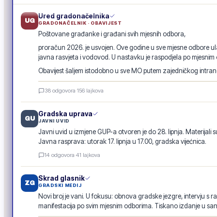
Ured gradonačelnika
UG
GRADONAČELNIK · OBAVIJEST
Poštovane građanke i građani svih mjesnih odbora,
proračun 2026. je usvojen. Ove godine u sve mjesne odbore ula
javna rasvjeta i vodovod. U nastavku je raspodjela po mjesnim
Obavijest šaljem istodobno u sve MO putem zajedničkog intranet
Raspodjela investicija 2026. · po mjesnim odborima
38
odgovora
·
156
lajkova
GRADSKA OBAVIJEST
Gradska uprava
GU
JAVNI UVID
Javni uvid u izmjene GUP-a otvoren je do 28. lipnja. Materijali s
Javna rasprava: utorak 17. lipnja u 17.00, gradska vijećnica.
14
odgovora
·
41
lajkova
Skrad glasnik
ZG
GRADSKI MEDIJ
Novi broj je vani. U fokusu: obnova gradske jezgre, intervju s r
manifestacija po svim mjesnim odborima. Tiskano izdanje u san
Skrad glasnik · lipanj 2026.