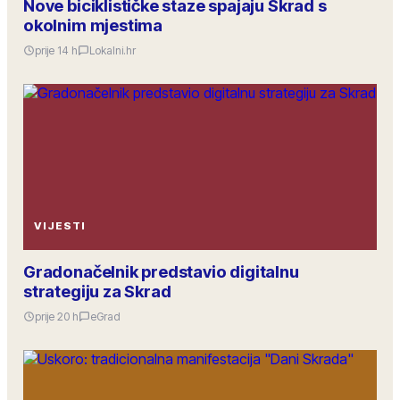
Nove biciklističke staze spajaju Skrad s
okolnim mjestima
prije 14 h
Lokalni.hr
VIJESTI
Gradonačelnik predstavio digitalnu
strategiju za Skrad
prije 20 h
eGrad