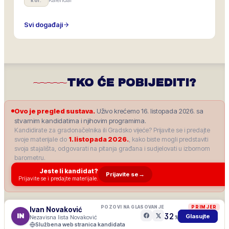
kol.
Svi događaji
TKO ĆE POBIJEDITI?
Ovo je pregled sustava.
Uživo krećemo 16. listopada 2026. sa
stvarnim kandidatima i njihovim programima.
Kandidirate za gradonačelnika ili Gradsko vijeće? Prijavite se i predajte
svoje materijale do
1. listopada 2026.
, kako biste mogli predstaviti
svoja stajališta, odgovarati na pitanja građana i sudjelovati u izbornom
barometru.
Jeste li kandidat?
Prijavite se
→
Prijavite se i predajte materijale.
POZOVI NA GLASOVANJE
PRIMJER
Ivan Novaković
32
IN
Glasujte
Nezavisna lista Novaković
%
Službena web stranica kandidata