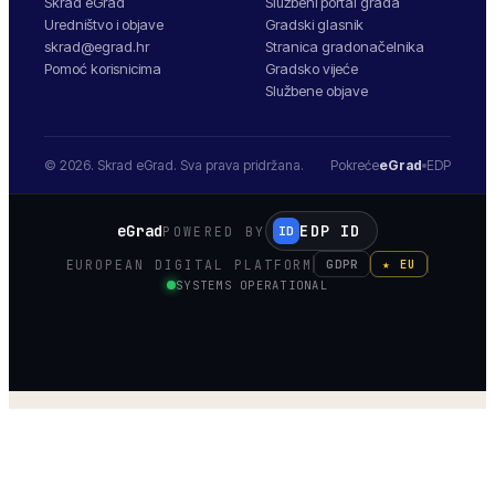
Skrad eGrad
Službeni portal grada
Uredništvo i objave
Gradski glasnik
skrad@egrad.hr
Stranica gradonačelnika
Pomoć korisnicima
Gradsko vijeće
Službene objave
© 2026.
Skrad
eGrad. Sva prava pridržana.
Pokreće
eGrad
EDP
eGrad
EDP ID
POWERED BY
ID
EUROPEAN DIGITAL PLATFORM
GDPR
★ EU
SYSTEMS OPERATIONAL