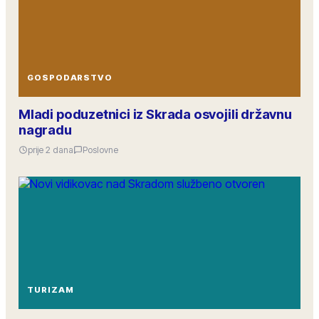
GOSPODARSTVO
Mladi poduzetnici iz Skrada osvojili državnu
nagradu
prije 2 dana
Poslovne
TURIZAM