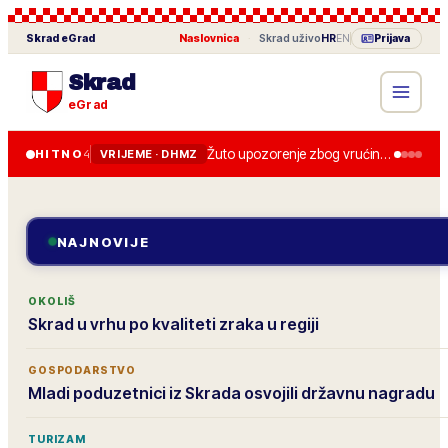
Skrad
eGrad
Naslovnica
·
Skrad
uživo
HR
EN
Prijava
Skrad
eGrad
Žuto upozorenje zbog vrućine u četvrtak, do 36 stupnjeva.
HITNO
4
VRIJEME · DHMZ
NAJNOVIJE
OKOLIŠ
Skrad u vrhu po kvaliteti zraka u regiji
GOSPODARSTVO
Mladi poduzetnici iz Skrada osvojili državnu nagradu
TURIZAM