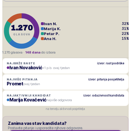
32
%
Ivan N.
1.270
31
%
Marija K.
22
%
Petar P.
GLASOVA
15
%
Ana H.
1.270
glasova ·
148
dana
do izbora
izvor: rast podrške
NAJBRŽE RASTE
Ivan Novaković
+1 p.b. ovaj tjedan
izvor: pitanja posjetitelja
NAJVIŠE PITANJA
Promet
ovaj tjedan
izvor: odazivnost kandidata
NAJAKTIVNIJI KANDIDAT
Marija Kovačević
najviše odgovora
na temelju aktivnosti posjetitelja
Zanima vas stav kandidata?
Postavite pitanje i usporedite njihove odgovore.