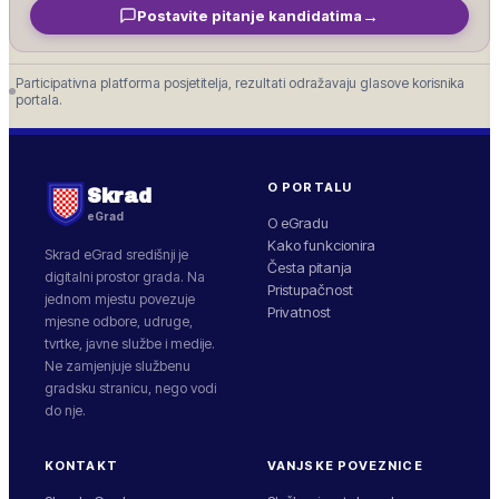
→
Postavite pitanje kandidatima
Participativna platforma posjetitelja, rezultati odražavaju glasove korisnika
portala.
O PORTALU
Skrad
eGrad
O eGradu
Kako funkcionira
Skrad
eGrad središnji je
Česta pitanja
digitalni prostor grada. Na
Pristupačnost
jednom mjestu povezuje
Privatnost
mjesne odbore, udruge,
tvrtke, javne službe i medije.
Ne zamjenjuje službenu
gradsku stranicu, nego vodi
do nje.
KONTAKT
VANJSKE POVEZNICE