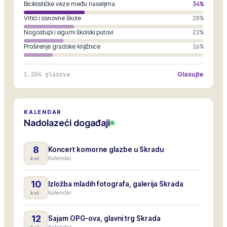
Biciklističke veze među naseljima
34
%
Vrtići i osnovne škole
28
%
Nogostupi i sigurni školski putovi
22
%
Proširenje gradske knjižnice
16
%
1.204
glasova
Glasujte
KALENDAR
Nadolazeći događaji
8
Koncert komorne glazbe u Skradu
Kalendar
kol.
10
Izložba mladih fotografa, galerija Skrada
Kalendar
kol.
12
Sajam OPG-ova, glavni trg Skrada
Kalendar