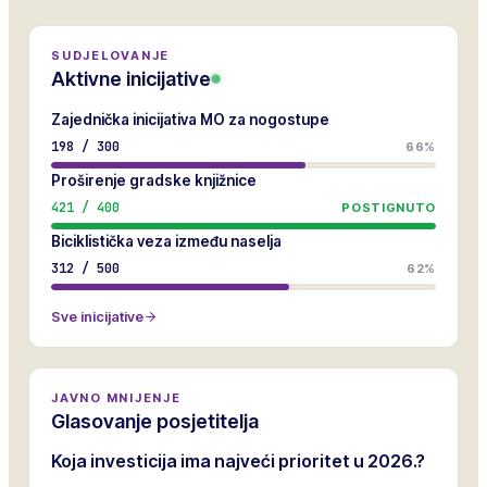
SUDJELOVANJE
Aktivne inicijative
Zajednička inicijativa MO za nogostupe
198
/
300
66%
Proširenje gradske knjižnice
421
/
400
POSTIGNUTO
Biciklistička veza između naselja
312
/
500
62%
Sve inicijative
JAVNO MNIJENJE
Glasovanje posjetitelja
Koja investicija ima najveći prioritet u 2026.?