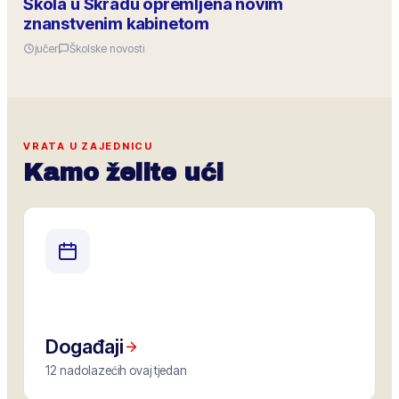
Škola u Skradu opremljena novim
znanstvenim kabinetom
jučer
Školske novosti
VRATA U ZAJEDNICU
Kamo želite ući
Događaji
12 nadolazećih ovaj tjedan