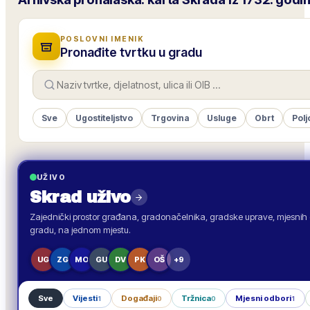
POSLOVNI IMENIK
Pronađite tvrtku u gradu
Sve
Ugostiteljstvo
Trgovina
Usluge
Obrt
Polj
UŽIVO
Skrad
uživo
Zajednički prostor građana, gradonačelnika, gradske uprave, mjesnih o
gradu, na jednom mjestu.
UG
ZG
MO
GU
DV
PK
OŠ
+9
Sve
Vijesti
Događaji
Tržnica
Mjesni odbori
1
0
0
1