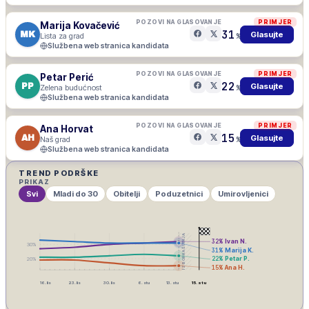
POZOVI NA GLASOVANJE
PRIMJER
Marija Kovačević
31
MK
Glasujte
Lista za grad
%
Službena web stranica kandidata
POZOVI NA GLASOVANJE
PRIMJER
Petar Perić
22
PP
Glasujte
Zelena budućnost
%
Službena web stranica kandidata
POZOVI NA GLASOVANJE
PRIMJER
Ana Horvat
15
AH
Glasujte
Naš grad
%
Službena web stranica kandidata
TREND PODRŠKE
PRIKAZ
Svi
Mladi do 30
Obitelji
Poduzetnici
Umirovljenici
IZBORNA ŠUTNJA
32
%
Ivan N.
30
%
31
%
Marija K.
22
%
Petar P.
20
%
15
%
Ana H.
16. lis
23. lis
30. lis
6. stu
13. stu
15. stu