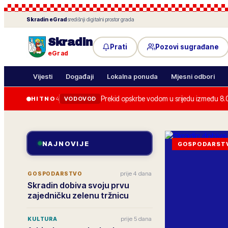
Skradin
eGrad
·
središnji digitalni prostor grada
Skradin
Prati
Pozovi sugrađane
eGrad
Vijesti
Događaji
Lokalna ponuda
Mjesni odbori
Prekid opskrbe vodom u srijedu između 8.
HITNO
4
VODOVOD
NAJNOVIJE
GOSPODARST
prije 4 dana
GOSPODARSTVO
Skradin dobiva svoju prvu
zajedničku zelenu tržnicu
prije 5 dana
KULTURA