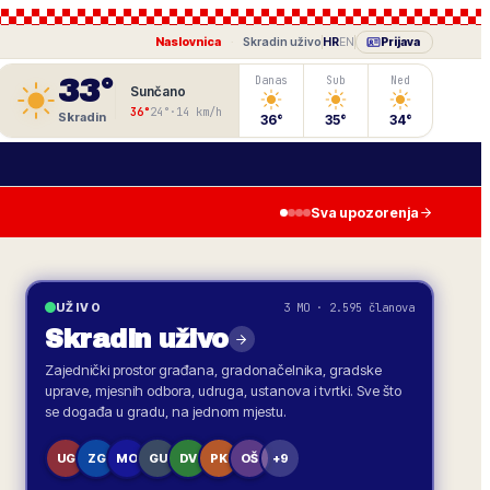
Naslovnica
·
Skradin
uživo
HR
EN
Prijava
33
°
Danas
Sub
Ned
Sunčano
36
°
24
°
·
14
km/h
Skradin
36
°
35
°
34
°
Sva upozorenja
3 MO · 2.595 članova
UŽIVO
Skradin
uživo
Zajednički prostor građana, gradonačelnika, gradske
uprave, mjesnih odbora, udruga, ustanova i tvrtki. Sve što
se događa u gradu, na jednom mjestu.
UG
ZG
MO
GU
DV
PK
OŠ
+9