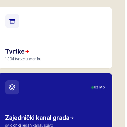
Tvrtke
1.394 tvrtke u imeniku
UŽIVO
Zajednički kanal grada
svi dionici, jedan kanal, uživo