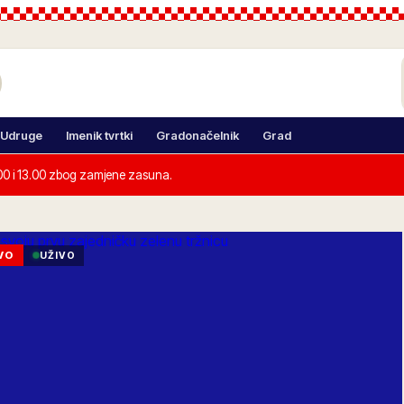
Udruge
Imenik tvrtki
Gradonačelnik
Grad
00 i 13.00 zbog zamjene zasuna.
VO
UŽIVO