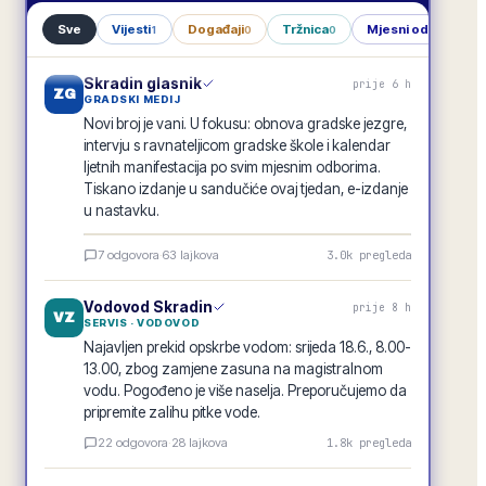
Sve
Vijesti
Događaji
Tržnica
Mjesni odbori
1
0
0
1
Skradin glasnik
prije 6 h
ZG
GRADSKI MEDIJ
Novi broj je vani. U fokusu: obnova gradske jezgre,
intervju s ravnateljicom gradske škole i kalendar
ljetnih manifestacija po svim mjesnim odborima.
Tiskano izdanje u sandučiće ovaj tjedan, e-izdanje
u nastavku.
Skradin glasnik · lipanj 2026.
7
odgovora
·
63
lajkova
3.0k
pregleda
E-GLASILO
Vodovod Skradin
prije 8 h
VZ
SERVIS · VODOVOD
Najavljen prekid opskrbe vodom: srijeda 18.6., 8.00-
13.00, zbog zamjene zasuna na magistralnom
vodu. Pogođeno je više naselja. Preporučujemo da
pripremite zalihu pitke vode.
22
odgovora
·
28
lajkova
1.8k
pregleda