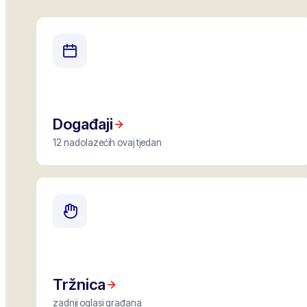
Događaji
12 nadolazećih ovaj tjedan
Tržnica
zadnji oglasi građana