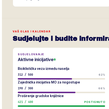
VAŠ GLAS I KALENDAR
Sudjelujte i budite informir
SUDJELOVANJE
Aktivne inicijative
Biciklistička veza između naselja
312
/
500
62%
Zajednička inicijativa MO za nogostupe
198
/
300
66%
Proširenje gradske knjižnice
421
/
400
POSTIGNUTO