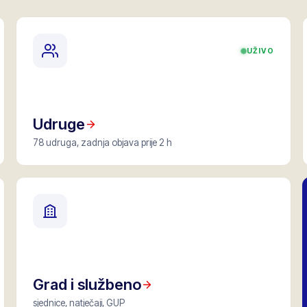
UŽIVO
Udruge
78 udruga, zadnja objava prije 2 h
Grad i službeno
sjednice, natječaji, GUP