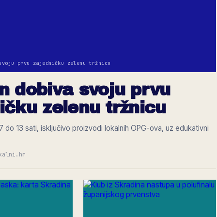
svoju prvu zajedničku zelenu tržnicu
n dobiva svoju prvu
ičku zelenu tržnicu
do 13 sati, isključivo proizvodi lokalnih OPG-ova, uz edukativni
.
kalni.hr