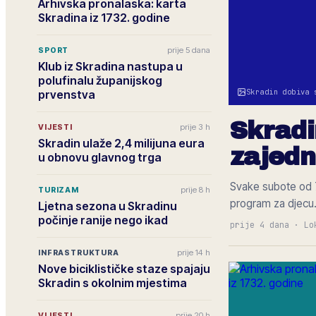
Arhivska pronalaska: karta
Skradina iz 1732. godine
prije 5 dana
SPORT
Klub iz Skradina nastupa u
polufinalu županijskog
Skradin dobiva 
prvenstva
Skradi
prije 3 h
VIJESTI
Skradin ulaže 2,4 milijuna eura
zajedn
u obnovu glavnog trga
Svake subote od 7 
prije 8 h
TURIZAM
program za djecu
Ljetna sezona u Skradinu
počinje ranije nego ikad
prije 4 dana
·
Lo
prije 14 h
INFRASTRUKTURA
Nove biciklističke staze spajaju
Skradin s okolnim mjestima
prije 20 h
VIJESTI