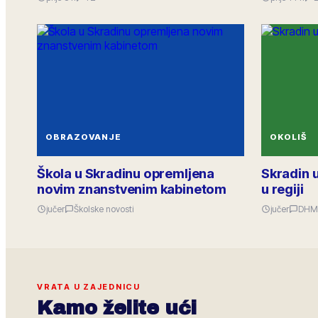
OBRAZOVANJE
OKOLIŠ
Škola u Skradinu opremljena
Skradin u
novim znanstvenim kabinetom
u regiji
jučer
Školske novosti
jučer
DHM
VRATA U ZAJEDNICU
Kamo želite ući