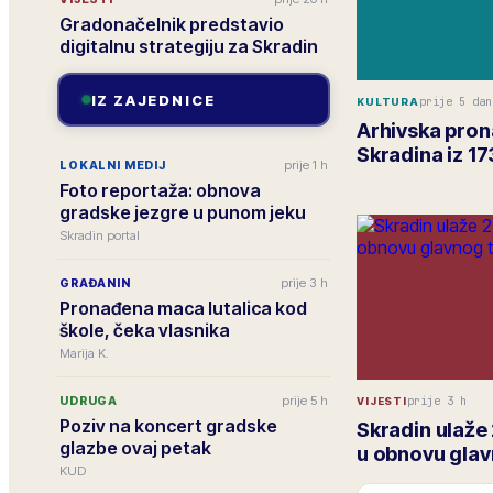
Gradonačelnik predstavio
digitalnu strategiju za Skradin
IZ ZAJEDNICE
prije 5 dan
KULTURA
Arhivska pron
Skradina iz 17
prije 1 h
LOKALNI MEDIJ
Foto reportaža: obnova
gradske jezgre u punom jeku
Skradin portal
prije 3 h
GRAĐANIN
Pronađena maca lutalica kod
škole, čeka vlasnika
Marija K.
prije 5 h
prije 3 h
UDRUGA
VIJESTI
Poziv na koncert gradske
Skradin ulaže 
glazbe ovaj petak
u obnovu glav
KUD