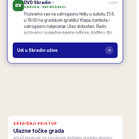
DVD Skradin
jučer
DV
UDRUGA · VATROGASCI
Pozivamo vas na vatrogasnu feštu u subotu 21.6.
u 19.00 na gradskom igralištu! Klapa, tombola i
vatrogasno natjecanje. Ulaz slobodan. Rado
pozivamo i susjedne mjesne odbore, dođite u što
većem broju!
Vatrogasna fešta · 21.6.
Uđi u
Skradin
uživo
19
odgovora
·
94
lajkova
2.7k
pregleda
POZIV
MO Centar
jučer
MO
MJESNI ODBOR
Inicijativu za nogostup uz glavnu cestu s 87
potpisa proslijedili smo gradu. Hvala svim
potpisnicima! Inicijativu prenosimo u zajednički tok
objava, da je vide i drugi mjesni odbori, mnogdje je
isti problem.
11
odgovora
·
52
lajkova
1.4k
pregleda
SREDIŠNJI PRISTUP
Gradska osnovna škola
prije 2 dana
OŠ
Ulazne točke grada
USTANOVA · ŠKOLA
eGrad povezuje, ne zamjenjuje službenu gradsku stranicu.
Upis u 1. razred za školsku godinu 2026./27. je