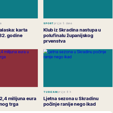
a
prije 5 dana
SPORT
alaska: karta
Klub iz Skradina nastupa u
32. godine
polufinalu županijskog
prvenstva
prije 8 h
TURIZAM
2,4 milijuna eura
Ljetna sezona u Skradinu
nog trga
počinje ranije nego ikad