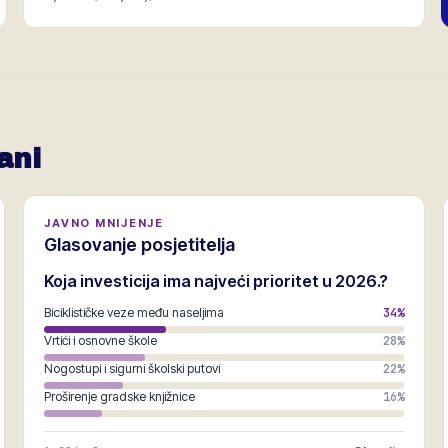
ani
JAVNO MNIJENJE
Glasovanje posjetitelja
Koja investicija ima najveći prioritet u 2026.?
Biciklističke veze među naseljima
34
%
Vrtići i osnovne škole
28
%
Nogostupi i sigurni školski putovi
22
%
Proširenje gradske knjižnice
16
%