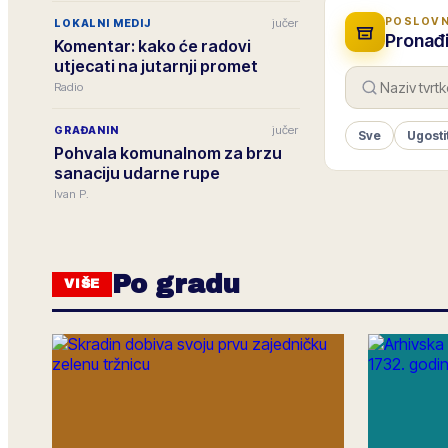
POSLOVN
jučer
LOKALNI MEDIJ
Pronađi
Komentar: kako će radovi
utjecati na jutarnji promet
Radio
jučer
GRAĐANIN
Sve
Ugosti
Pohvala komunalnom za brzu
sanaciju udarne rupe
Ivan P.
Po gradu
VIŠE