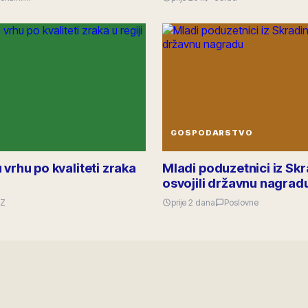
GOSPODARSTVO
 vrhu po kvaliteti zraka
Mladi poduzetnici iz Sk
osvojili državnu nagrad
Z
prije 2 dana
Poslovne