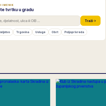
I IMENIK
te tvrtku u gradu
Traži
teljstvo
Trgovina
Usluge
Obrt
Poljoprivreda