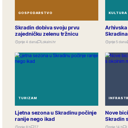
GOSPODARSTVO
KULTURA
Skradin dobiva svoju prvu
Arhivska
zajedničku zelenu tržnicu
Skradina 
prije 4 dana
Lokalni.hr
prije 5 dana
TURIZAM
INFRAST
Ljetna sezona u Skradinu počinje
Nove bici
ranije nego ikad
Skradin 
prije 8 h
TZ
prije 14 h
L