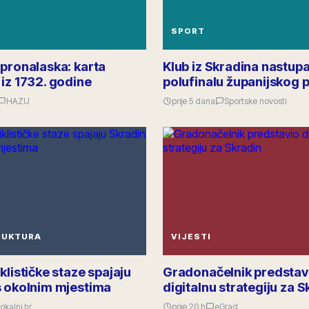
SPORT
 pronalaska: karta
Klub iz Skradina nastupa
iz 1732. godine
polufinalu županijskog 
HAZU
prije 5 dana
Sportske novosti
RUKTURA
VIJESTI
klističke staze spajaju
Gradonačelnik predstav
s okolnim mjestima
digitalnu strategiju za S
okalni.hr
prije 20 h
eGrad