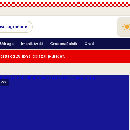
ovi sugrađane
Udruge
Imenik tvrtki
Gradonačelnik
Grad
este od 28. lipnja, obilazak je uređen.
IVO