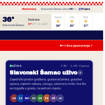
Naslovnica
·
Slavonski Šamac
uživo
HR
EN
Prijava
36
°
Danas
Sub
Ned
Sunčano
38
°
22
°
·
11
km/h
Slavonski Šamac
38
°
35
°
37
°
Sva upozorenja
3 MO · 2.595 članova
UŽIVO
Slavonski Šamac
uživo
Zajednički prostor građana, gradonačelnika, gradske
uprave, mjesnih odbora, udruga, ustanova i tvrtki. Sve što
se događa u gradu, na jednom mjestu.
UG
ZG
MO
GU
DV
PK
OŠ
+9