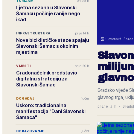
prije 8 h
TURIZAM
Ljetna sezona u Slavonski
Šamacu počinje ranije nego
ikad
prije 14 h
INFRASTRUKTURA
Slavonski Šamac
Nove biciklističke staze spajaju
Slavonski Šamac s okolnim
mjestima
Slavon
miliju
prije 20 h
VIJESTI
Gradonačelnik predstavio
glavno
digitalnu strategiju za
Slavonski Šamac
Gradsko vijeće Sl
glavnog trga, uklj
jučer
DOGAĐAJI
Uskoro: tradicionalna
prije 3 h
·
Grads
manifestacija "Dani Slavonski
Šamaca"
jučer
OBRAZOVANJE