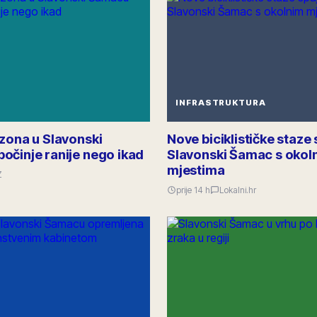
INFRASTRUKTURA
ezona u Slavonski
Nove biciklističke staze 
očinje ranije nego ikad
Slavonski Šamac s okol
mjestima
Z
prije 14 h
Lokalni.hr