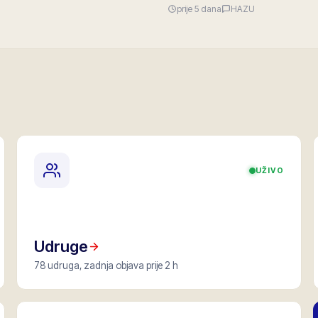
prije 5 dana
HAZU
UŽIVO
Udruge
78 udruga, zadnja objava prije 2 h