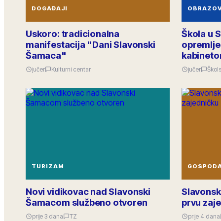
DOGAĐAJI
OBRAZO
Uskoro: tradicionalna
Škola u 
manifestacija "Dani Slavonski
opremlje
Šamaca"
kabinet
jučer
Kulturni centar
jučer
Škols
TURIZAM
GOSPOD
Novi vidikovac nad Slavonski
Slavonsk
Šamacom službeno otvoren
prvu zaje
prije 3 dana
TZ
prije 4 dana