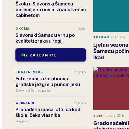
Škola u Slavonski Šamacu
opremljena novim znanstvenim
kabinetom
jučer
OKOLIŠ
Slavonski Šamac u vrhu po
prije 8 h
TURIZAM
kvaliteti zraka u regiji
Ljetna sezona
Šamacu počinj
IZ ZAJEDNICE
ikad
prije 1 h
LOKALNI MEDIJ
Foto reportaža: obnova
gradske jezgre u punom jeku
Slavonski Šamac portal
prije 3 h
GRAĐANIN
Pronađena maca lutalica kod
škole, čeka vlasnika
prije 20 h
VIJESTI
Marija K.
Gradonačelnik