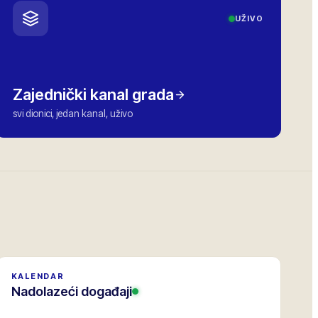
UŽIVO
Zajednički kanal grada
svi dionici, jedan kanal, uživo
KALENDAR
Nadolazeći događaji