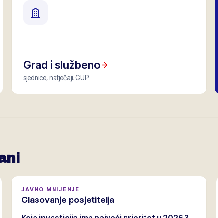
Grad i službeno
sjednice, natječaji, GUP
ani
JAVNO MNIJENJE
Glasovanje posjetitelja
Koja investicija ima najveći prioritet u 2026.?