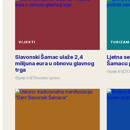
VIJESTI
TURIZAM
Slavonski Šamac ulaže 2,4
Ljetna s
milijuna eura u obnovu glavnog
Šamacu p
trga
prije 8 h
T
prije 3 h
Gradska uprava