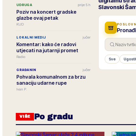
digitalnu stra
prije 5 h
UDRUGA
Slavonski Ša
Poziv na koncert gradske
glazbe ovaj petak
KUD
POSLOVN
Pronađi
jučer
LOKALNI MEDIJ
Komentar: kako će radovi
utjecati na jutarnji promet
Radio
Sve
Ugosti
jučer
GRAĐANIN
Pohvala komunalnom za brzu
sanaciju udarne rupe
Ivan P.
Po gradu
VIŠE