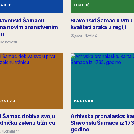
VANJE
OKOLIŠ
Slavonski Šamacu
Slavonski Šamac u vrhu
na novim znanstvenim
kvaliteti zraka u regiji
om
jučer
DHMZ
ke novosti
ARSTVO
KULTURA
i Šamac dobiva svoju
Arhivska pronalaska: ka
dničku zelenu tržnicu
Slavonski Šamaca iz 173
godine
Lokalni.hr