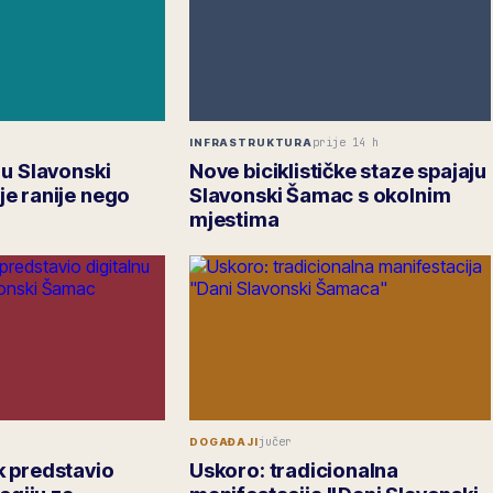
prije 14 h
INFRASTRUKTURA
 u Slavonski
Nove biciklističke staze spajaju
e ranije nego
Slavonski Šamac s okolnim
mjestima
jučer
DOGAĐAJI
 predstavio
Uskoro: tradicionalna