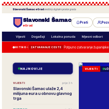
Slavonski Šamac
eGrad
·
središnji digitalni prostor grada
Slavonski Šamac
Prati
Poz
eGrad
Vijesti
Događaji
Lokalna ponuda
Mjesni odbori
Potpuno zatvaranje županijske c
HITNO
4
ZATVARANJE CESTE
NAJNOVIJE
VIJESTI
UŽ
prije 3 h
VIJESTI
Slavonski Šamac ulaže 2,4
milijuna eura u obnovu glavnog
trga