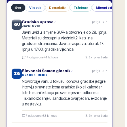
Sve
Vijesti
Događaji
Tržnica
Mjesni odbori
1
0
0
1
Gradska uprava
prije 4 h
GU
JAVNI UVID
Javni uvid u izmjene GUP-a otvoren je do 28. lipnja.
Materijali su dostupni u vijećnici (2. kat) i na
gradskim stranicama. Javna rasprava: utorak 17.
lipnja u 17.00, gradska vijećnica.
14
odgovora
·
41
lajkova
2.1k
pregleda
Slavonski Šamac glasnik
prije 6 h
ZG
GRADSKI MEDIJ
Novi broj je vani. U fokusu: obnova gradske jezgre,
intervju s ravnateljicom gradske škole i kalendar
ljetnih manifestacija po svim mjesnim odborima.
Tiskano izdanje u sandučiće ovaj tjedan, e-izdanje
u nastavku.
Slavonski Šamac glasnik · lipanj 2026.
7
odgovora
·
63
lajkova
3.0k
pregleda
E-GLASILO