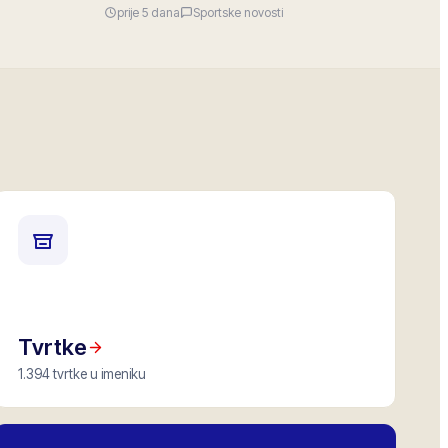
prije 5 dana
Sportske novosti
Tvrtke
1.394 tvrtke u imeniku