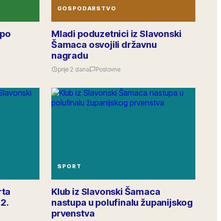
Obavijest šaljem istodobno u sve MO putem
GOSPODARSTVO
zajedničkog intraneta, pitanja slobodno pišite ispod
objave.
Raspodjela investicija 2026. · po mjesnim odborima
 po
Mladi poduzetnici iz Slavonski
Šamaca osvojili državnu
38
odgovora
·
156
lajkova
6.4k
pregleda
GRADSKA OBAVIJEST
nagradu
prije 2 dana
Poslovne
SPORT
rta
Klub iz Slavonski Šamaca
2.
nastupa u polufinalu županijskog
prvenstva