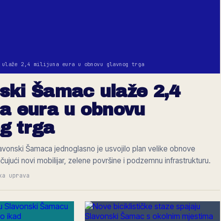
 ulaže 2,4 milijuna eura u obnovu glavnog trga
ski Šamac ulaže 2,4
na eura u obnovu
g trga
avonski Šamaca jednoglasno je usvojilo plan velike obnove
učujući novi mobilijar, zelene površine i podzemnu infrastrukturu.
ka uprava