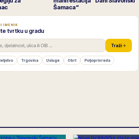
tegiju za
manifestacija "Dani Slavonski
mac
Šamaca"
I IMENIK
te tvrtku u gradu
Traži
teljstvo
Trgovina
Usluge
Obrt
Poljoprivreda