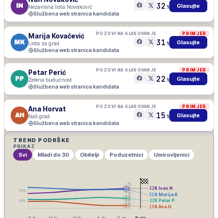
32
IN
Glasujte
Nezavisna lista Novaković
%
Službena web stranica kandidata
POZOVI NA GLASOVANJE
PRIMJER
Marija Kovačević
31
MK
Glasujte
Lista za grad
%
Službena web stranica kandidata
POZOVI NA GLASOVANJE
PRIMJER
Petar Perić
22
PP
Glasujte
Zelena budućnost
%
Službena web stranica kandidata
POZOVI NA GLASOVANJE
PRIMJER
Ana Horvat
15
AH
Glasujte
Naš grad
%
Službena web stranica kandidata
TREND PODRŠKE
PRIKAZ
Svi
Mladi do 30
Obitelji
Poduzetnici
Umirovljenici
IZBORNA ŠUTNJA
32
%
Ivan N.
30
%
31
%
Marija K.
22
%
Petar P.
20
%
15
%
Ana H.
16. lis
23. lis
30. lis
6. stu
13. stu
15. stu