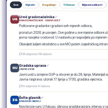
Sve
Vijesti
Događaji
Tržnica
Mjesni odbori
1
0
0
1
Ured gradonačelnika
UG
GRADONAČELNIK · OBAVIJEST
Poštovane građanke i građani svih mjesnih odbora,
proračun 2026. je usvojen. Ove godine u sve mjesne odbore ula
javna rasvjeta i vodovod. U nastavku je raspodjela po mjesnim
Obavijest šaljem istodobno u sve MO putem zajedničkog intranet
Raspodjela investicija 2026. · po mjesnim odborima
38
odgovora
·
156
lajkova
GRADSKA OBAVIJEST
Gradska uprava
GU
JAVNI UVID
Javni uvid u izmjene GUP-a otvoren je do 28. lipnja. Materijali s
Javna rasprava: utorak 17. lipnja u 17.00, gradska vijećnica.
14
odgovora
·
41
lajkova
Šolta glasnik
ZG
GRADSKI MEDIJ
Novi broj je vani. U fokusu: obnova gradske jezgre, intervju s r