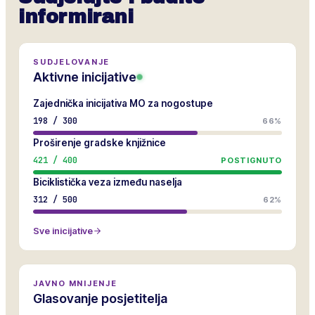
informirani
SUDJELOVANJE
Aktivne inicijative
Zajednička inicijativa MO za nogostupe
198
/
300
66%
Proširenje gradske knjižnice
421
/
400
POSTIGNUTO
Biciklistička veza između naselja
312
/
500
62%
Sve inicijative
JAVNO MNIJENJE
Glasovanje posjetitelja