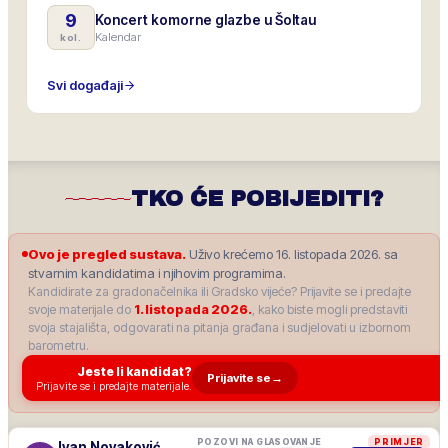
9
Koncert komorne glazbe u Šoltau
Kalendar
kol.
Svi događaji
TKO ĆE POBIJEDITI?
Ovo je pregled sustava.
Uživo krećemo 16. listopada 2026. sa
stvarnim kandidatima i njihovim programima.
Kandidirate za gradonačelnika ili Gradsko vijeće? Prijavite se i predajte
svoje materijale do
1. listopada 2026.
, kako biste mogli predstaviti
svoja stajališta, odgovarati na pitanja građana i sudjelovati u izbornom
barometru.
Jeste li kandidat?
Prijavite se
→
Prijavite se i predajte materijale.
POZOVI NA GLASOVANJE
PRIMJER
Ivan Novaković