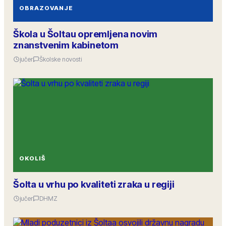
OBRAZOVANJE
Škola u Šoltau opremljena novim
znanstvenim kabinetom
jučer
Školske novosti
OKOLIŠ
Šolta u vrhu po kvaliteti zraka u regiji
jučer
DHMZ