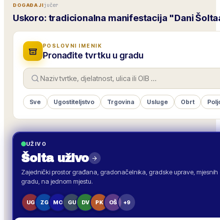
jučer
DOGAĐAJI
Uskoro: tradicionalna manifestacija "Dani Šolta
POSLOVNI IMENIK
Pronađite tvrtku u gradu
Sve
Ugostiteljstvo
Trgovina
Usluge
Obrt
Polj
UŽIVO
Šolta
uživo
Zajednički prostor građana, gradonačelnika, gradske uprave, mjesnih o
gradu, na jednom mjestu.
UG
ZG
MO
GU
DV
PK
OŠ
+9