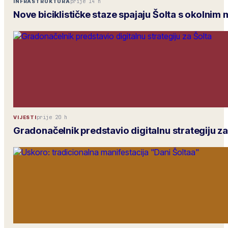
prije 14 h
INFRASTRUKTURA
Nove biciklističke staze spajaju Šolta s okolnim
prije 20 h
VIJESTI
Gradonačelnik predstavio digitalnu strategiju za