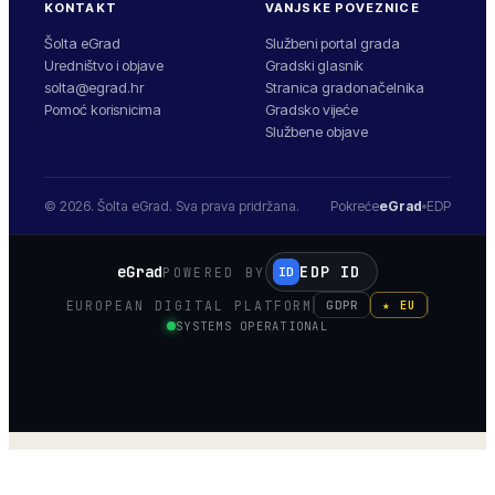
KONTAKT
VANJSKE POVEZNICE
Šolta eGrad
Službeni portal grada
Uredništvo i objave
Gradski glasnik
solta@egrad.hr
Stranica gradonačelnika
Pomoć korisnicima
Gradsko vijeće
Službene objave
© 2026.
Šolta
eGrad. Sva prava pridržana.
Pokreće
eGrad
EDP
eGrad
EDP ID
POWERED BY
ID
EUROPEAN DIGITAL PLATFORM
GDPR
★ EU
SYSTEMS OPERATIONAL