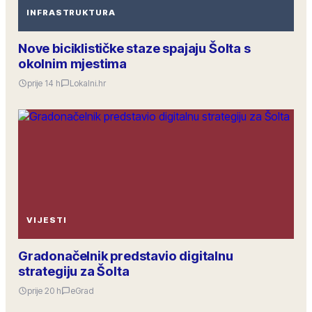
INFRASTRUKTURA
Nove biciklističke staze spajaju Šolta s
okolnim mjestima
prije 14 h
Lokalni.hr
VIJESTI
Gradonačelnik predstavio digitalnu
strategiju za Šolta
prije 20 h
eGrad