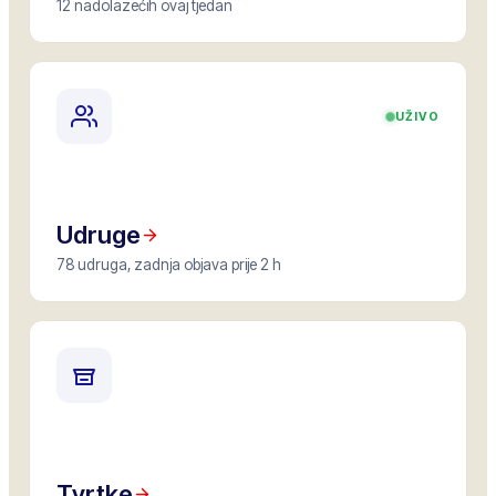
12 nadolazećih ovaj tjedan
UŽIVO
Udruge
78 udruga, zadnja objava prije 2 h
Tvrtke