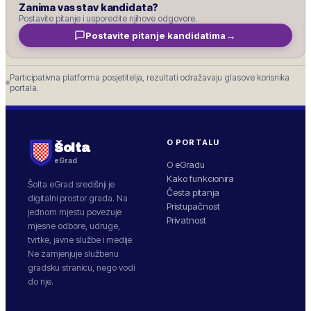
Zanima vas stav kandidata?
Postavite pitanje i usporedite njihove odgovore.
→
Postavite pitanje kandidatima
Participativna platforma posjetitelja, rezultati odražavaju glasove korisnika
portala.
O PORTALU
Šolta
eGrad
O eGradu
Kako funkcionira
Šolta
eGrad središnji je
Česta pitanja
digitalni prostor grada. Na
Pristupačnost
jednom mjestu povezuje
Privatnost
mjesne odbore, udruge,
tvrtke, javne službe i medije.
Ne zamjenjuje službenu
gradsku stranicu, nego vodi
do nje.