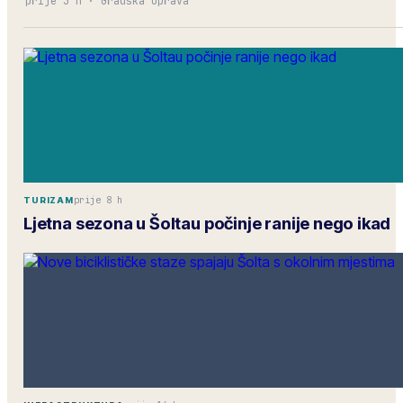
prije 3 h
·
Gradska uprava
prije 8 h
TURIZAM
Ljetna sezona u Šoltau počinje ranije nego ikad