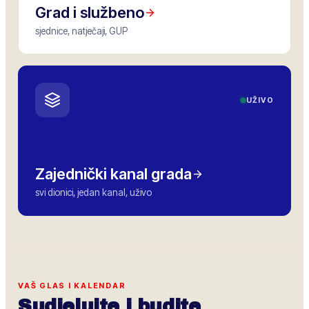
Grad i službeno
sjednice, natječaji, GUP
UŽIVO
Zajednički kanal grada
svi dionici, jedan kanal, uživo
VAŠ GLAS I KALENDAR
Sudjelujte i budite