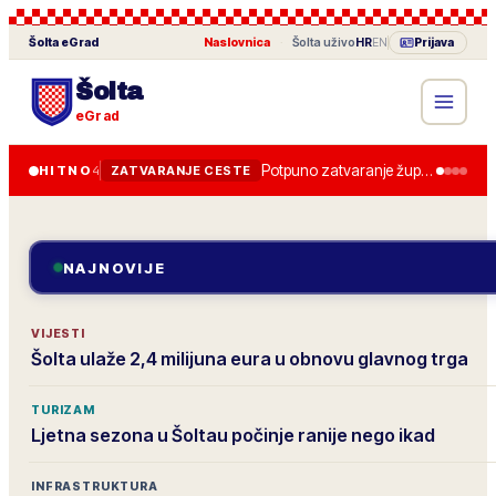
Šolta
eGrad
Naslovnica
·
Šolta
uživo
HR
EN
Prijava
Šolta
eGrad
Potpuno zatvaranje županijske ceste od 28. lipnja, obilazak je uređen.
HITNO
4
ZATVARANJE CESTE
NAJNOVIJE
VIJESTI
Šolta ulaže 2,4 milijuna eura u obnovu glavnog trga
TURIZAM
Ljetna sezona u Šoltau počinje ranije nego ikad
INFRASTRUKTURA