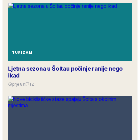
TURIZAM
Ljetna sezona u Šoltau počinje ranije nego
ikad
prije 8 h
TZ