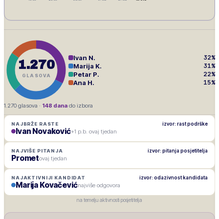
32
%
Ivan N.
1.270
31
%
Marija K.
22
%
Petar P.
GLASOVA
15
%
Ana H.
1.270
glasova ·
148
dana
do izbora
izvor: rast podrške
NAJBRŽE RASTE
Ivan Novaković
+1 p.b. ovaj tjedan
izvor: pitanja posjetitelja
NAJVIŠE PITANJA
Promet
ovaj tjedan
izvor: odazivnost kandidata
NAJAKTIVNIJI KANDIDAT
Marija Kovačević
najviše odgovora
na temelju aktivnosti posjetitelja