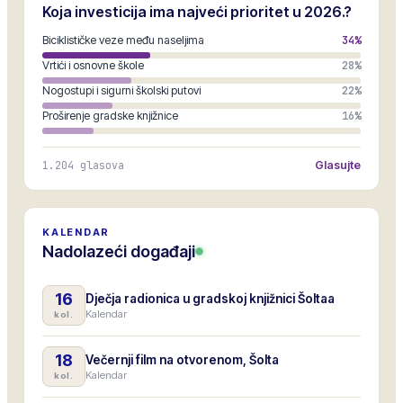
Koja investicija ima najveći prioritet u 2026.?
Biciklističke veze među naseljima
34
%
Vrtići i osnovne škole
28
%
Nogostupi i sigurni školski putovi
22
%
Proširenje gradske knjižnice
16
%
1.204
glasova
Glasujte
KALENDAR
Nadolazeći događaji
16
Dječja radionica u gradskoj knjižnici Šoltaa
Kalendar
kol.
18
Večernji film na otvorenom, Šolta
Kalendar
kol.