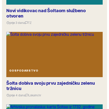
Novi vidikovac nad Šoltaom službeno
otvoren
prije 3 dana
TZ
GOSPODARSTVO
Šolta dobiva svoju prvu zajedničku zelenu
tržnicu
prije 4 dana
Lokalni.hr