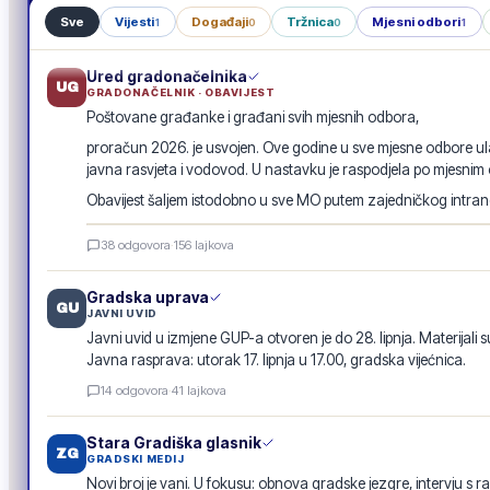
Sve
Vijesti
Događaji
Tržnica
Mjesni odbori
1
0
0
1
Ured gradonačelnika
UG
GRADONAČELNIK · OBAVIJEST
Poštovane građanke i građani svih mjesnih odbora,
proračun 2026. je usvojen. Ove godine u sve mjesne odbore ula
javna rasvjeta i vodovod. U nastavku je raspodjela po mjesnim
Obavijest šaljem istodobno u sve MO putem zajedničkog intranet
Raspodjela investicija 2026. · po mjesnim odborima
38
odgovora
·
156
lajkova
GRADSKA OBAVIJEST
Gradska uprava
GU
JAVNI UVID
Javni uvid u izmjene GUP-a otvoren je do 28. lipnja. Materijali s
Javna rasprava: utorak 17. lipnja u 17.00, gradska vijećnica.
14
odgovora
·
41
lajkova
Stara Gradiška glasnik
ZG
GRADSKI MEDIJ
Novi broj je vani. U fokusu: obnova gradske jezgre, intervju s r