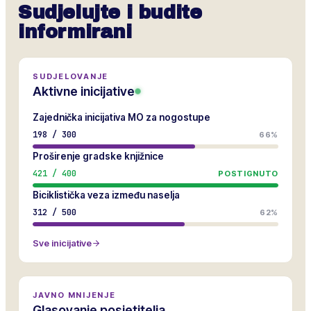
Sudjelujte i budite
informirani
SUDJELOVANJE
Aktivne inicijative
Zajednička inicijativa MO za nogostupe
198
/
300
66%
Proširenje gradske knjižnice
421
/
400
POSTIGNUTO
Biciklistička veza između naselja
312
/
500
62%
Sve inicijative
JAVNO MNIJENJE
Glasovanje posjetitelja