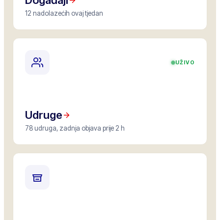
Događaji
12 nadolazećih ovaj tjedan
UŽIVO
Udruge
78 udruga, zadnja objava prije 2 h