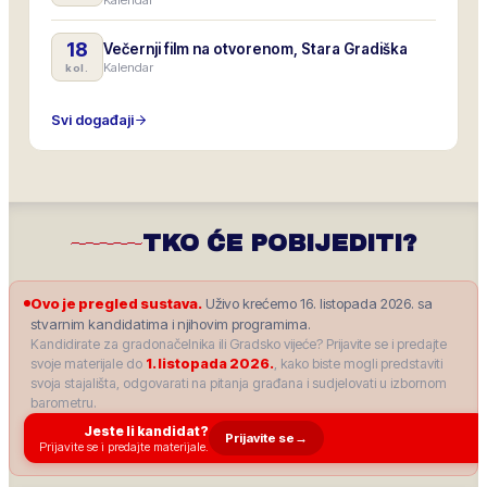
Kalendar
18
Večernji film na otvorenom, Stara Gradiška
Kalendar
kol.
Svi događaji
TKO ĆE POBIJEDITI?
Ovo je pregled sustava.
Uživo krećemo 16. listopada 2026. sa
stvarnim kandidatima i njihovim programima.
Kandidirate za gradonačelnika ili Gradsko vijeće? Prijavite se i predajte
svoje materijale do
1. listopada 2026.
, kako biste mogli predstaviti
svoja stajališta, odgovarati na pitanja građana i sudjelovati u izbornom
barometru.
Jeste li kandidat?
Prijavite se
→
Prijavite se i predajte materijale.