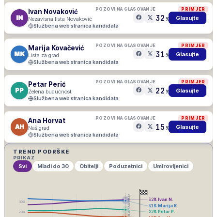
POZOVI NA GLASOVANJE
PRIMJER
Ivan Novaković
32
IN
Glasujte
Nezavisna lista Novaković
%
Službena web stranica kandidata
POZOVI NA GLASOVANJE
PRIMJER
Marija Kovačević
31
MK
Glasujte
Lista za grad
%
Službena web stranica kandidata
POZOVI NA GLASOVANJE
PRIMJER
Petar Perić
22
PP
Glasujte
Zelena budućnost
%
Službena web stranica kandidata
POZOVI NA GLASOVANJE
PRIMJER
Ana Horvat
15
AH
Glasujte
Naš grad
%
Službena web stranica kandidata
TREND PODRŠKE
PRIKAZ
Svi
Mladi do 30
Obitelji
Poduzetnici
Umirovljenici
IZBORNA ŠUTNJA
32
%
Ivan N.
30
%
31
%
Marija K.
22
%
Petar P.
20
%