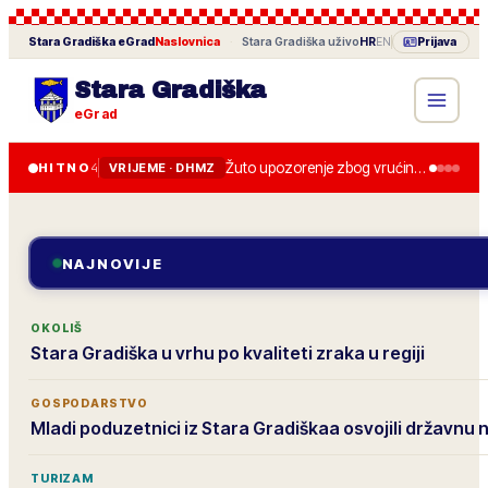
Stara Gradiška
eGrad
Naslovnica
·
Stara Gradiška
uživo
HR
EN
Prijava
Stara Gradiška
eGrad
Žuto upozorenje zbog vrućine u četvrtak, do 36 stupnjeva.
HITNO
4
VRIJEME · DHMZ
NAJNOVIJE
OKOLIŠ
Stara Gradiška u vrhu po kvaliteti zraka u regiji
GOSPODARSTVO
Mladi poduzetnici iz Stara Gradiškaa osvojili državnu
TURIZAM