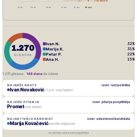
15
%
Ana H.
16. lis
23. lis
30. lis
6. stu
13. stu
15. stu
32
%
Ivan N.
1.270
31
%
Marija K.
22
%
Petar P.
GLASOVA
15
%
Ana H.
1.270
glasova ·
148
dana
do izbora
izvor: rast podrške
NAJBRŽE RASTE
Ivan Novaković
+1 p.b. ovaj tjedan
izvor: pitanja posjetitelja
NAJVIŠE PITANJA
Promet
ovaj tjedan
izvor: odazivnost kandidata
NAJAKTIVNIJI KANDIDAT
Marija Kovačević
najviše odgovora
na temelju aktivnosti posjetitelja