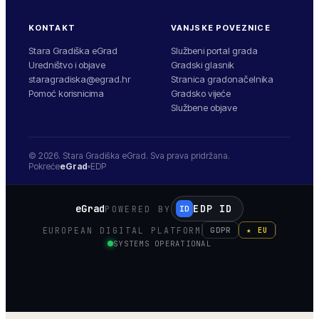
KONTAKT
VANJSKE POVEZNICE
Stara Gradiška eGrad
Službeni portal grada
Uredništvo i objave
Gradski glasnik
staragradiska@egrad.hr
Stranica gradonačelnika
Pomoć korisnicima
Gradsko vijeće
Službene objave
© 2026.
Stara Gradiška
eGrad. Sva prava pridržana.
Pokreće
eGrad
EDP
eGrad
EDP ID
POWERED BY
ID
EUROPEAN DIGITAL PLATFORM
GDPR
★ EU
SYSTEMS OPERATIONAL