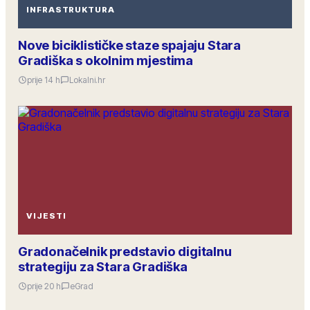
INFRASTRUKTURA
Nove biciklističke staze spajaju Stara
Gradiška s okolnim mjestima
prije 14 h
Lokalni.hr
VIJESTI
Gradonačelnik predstavio digitalnu
strategiju za Stara Gradiška
prije 20 h
eGrad