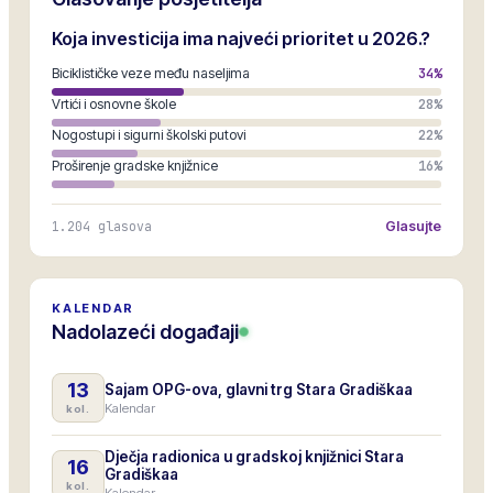
Koja investicija ima najveći prioritet u 2026.?
Biciklističke veze među naseljima
34
%
Vrtići i osnovne škole
28
%
Nogostupi i sigurni školski putovi
22
%
Proširenje gradske knjižnice
16
%
1.204
glasova
Glasujte
KALENDAR
Nadolazeći događaji
13
Sajam OPG-ova, glavni trg Stara Gradiškaa
Kalendar
kol.
Dječja radionica u gradskoj knjižnici Stara
16
Gradiškaa
kol.