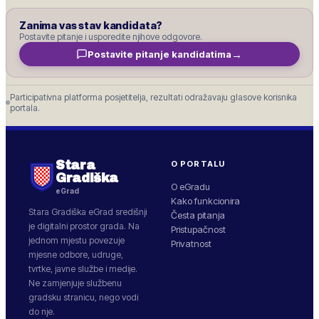
Zanima vas stav kandidata?
Postavite pitanje i usporedite njihove odgovore.
→
Postavite pitanje kandidatima
Participativna platforma posjetitelja, rezultati odražavaju glasove korisnika
portala.
Stara
O PORTALU
Gradiška
O eGradu
eGrad
Kako funkcionira
Stara Gradiška
eGrad središnji
Česta pitanja
je digitalni prostor grada. Na
Pristupačnost
jednom mjestu povezuje
Privatnost
mjesne odbore, udruge,
tvrtke, javne službe i medije.
Ne zamjenjuje službenu
gradsku stranicu, nego vodi
do nje.