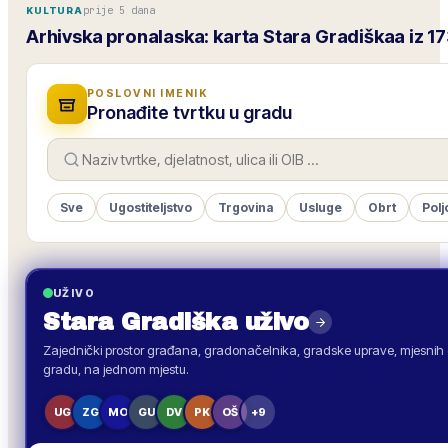
prije 5 dana
KULTURA
Arhivska pronalaska: karta Stara Gradiškaa iz 1
POSLOVNI IMENIK
Pronađite tvrtku u gradu
Sve
Ugostiteljstvo
Trgovina
Usluge
Obrt
Polj
UŽIVO
Stara Gradiška
uživo
Zajednički prostor građana, gradonačelnika, gradske uprave, mjesnih o
gradu, na jednom mjestu.
UG
ZG
MO
GU
DV
PK
OŠ
+9