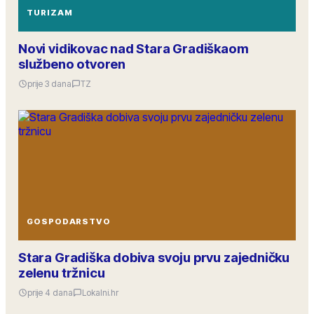
TURIZAM
Novi vidikovac nad Stara Gradiškaom
službeno otvoren
prije 3 dana
TZ
GOSPODARSTVO
Stara Gradiška dobiva svoju prvu zajedničku
zelenu tržnicu
prije 4 dana
Lokalni.hr