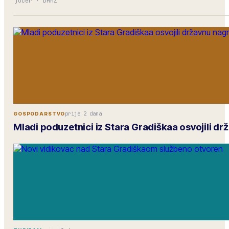
jučer
·
DHMZ
prije 2 dana
GOSPODARSTVO
Mladi poduzetnici iz Stara Gradiškaa osvojili d