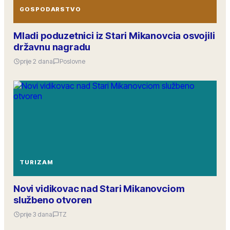
GOSPODARSTVO
Mladi poduzetnici iz Stari Mikanovcia osvojili
državnu nagradu
prije 2 dana
Poslovne
TURIZAM
Novi vidikovac nad Stari Mikanovciom
službeno otvoren
prije 3 dana
TZ