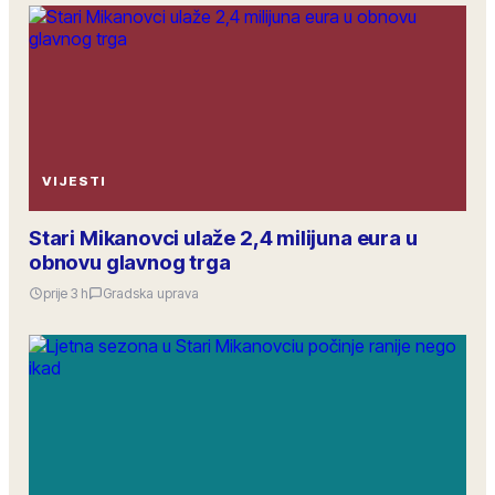
VIJESTI
Stari Mikanovci ulaže 2,4 milijuna eura u
obnovu glavnog trga
prije 3 h
Gradska uprava