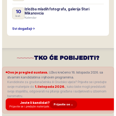
Izložba mladih fotografa, galerija Stari
10
Mikanovcia
kol.
Kalendar
Svi događaji
TKO ĆE POBIJEDITI?
Ovo je pregled sustava.
Uživo krećemo 16. listopada 2026. sa
stvarnim kandidatima i njihovim programima.
Kandidirate za gradonačelnika ili Gradsko vijeće? Prijavite se i predajte
svoje materijale do
1. listopada 2026.
, kako biste mogli predstaviti
svoja stajališta, odgovarati na pitanja građana i sudjelovati u izbornom
barometru.
Jeste li kandidat?
Prijavite se
→
Prijavite se i predajte materijale.