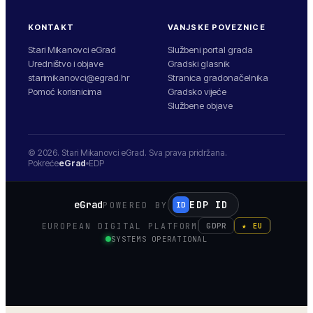
KONTAKT
VANJSKE POVEZNICE
Stari Mikanovci eGrad
Službeni portal grada
Uredništvo i objave
Gradski glasnik
starimikanovci@egrad.hr
Stranica gradonačelnika
Pomoć korisnicima
Gradsko vijeće
Službene objave
© 2026.
Stari Mikanovci
eGrad. Sva prava pridržana.
Pokreće
eGrad
EDP
eGrad
EDP ID
POWERED BY
ID
EUROPEAN DIGITAL PLATFORM
GDPR
★ EU
SYSTEMS OPERATIONAL