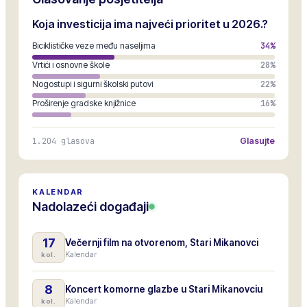
Koja investicija ima najveći prioritet u 2026.?
Biciklističke veze među naseljima
34
%
Vrtići i osnovne škole
28
%
Nogostupi i sigurni školski putovi
22
%
Proširenje gradske knjižnice
16
%
1.204
glasova
Glasujte
KALENDAR
Nadolazeći događaji
17
Večernji film na otvorenom, Stari Mikanovci
Kalendar
kol.
8
Koncert komorne glazbe u Stari Mikanovciu
Kalendar
kol.