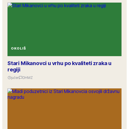
OKOLIŠ
Stari Mikanovci u vrhu po kvaliteti zraka u
regiji
jučer
DHMZ