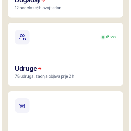
Događaji
12 nadolazećih ovaj tjedan
UŽIVO
Udruge
78 udruga, zadnja objava prije 2 h