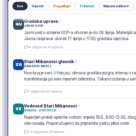
Sve
Vijesti
Događaji
Tržnica
Mjesni odbori
1
0
0
1
Gradska uprava
GU
JAVNI UVID
Javni uvid u izmjene GUP-a otvoren je do 28. lipnja. Materijali s
Javna rasprava: utorak 17. lipnja u 17.00, gradska vijećnica.
14
odgovora
·
41
lajkova
Stari Mikanovci glasnik
ZG
GRADSKI MEDIJ
Novi broj je vani. U fokusu: obnova gradske jezgre, intervju s r
manifestacija po svim mjesnim odborima. Tiskano izdanje u san
Stari Mikanovci glasnik · lipanj 2026.
7
odgovora
·
63
lajkova
E-GLASILO
Vodovod Stari Mikanovci
VZ
SERVIS · VODOVOD
Najavljen prekid opskrbe vodom: srijeda 18.6., 8.00-13.00, 
više naselja. Preporučujemo da pripremite zalihu pitke vode.
22
odgovora
·
28
lajkova