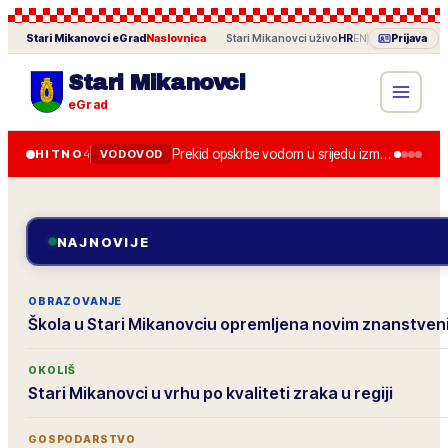
Stari Mikanovci
eGrad
Naslovnica
·
Stari Mikanovci
uživo
HR
EN
Prijava
Stari Mikanovci
eGrad
Prekid opskrbe vodom u srijedu između 8.00 i 13.00 zbog zamjene zasuna.
HITNO
4
VODOVOD
NAJNOVIJE
OBRAZOVANJE
Škola u Stari Mikanovciu opremljena novim znanstve
OKOLIŠ
Stari Mikanovci u vrhu po kvaliteti zraka u regiji
GOSPODARSTVO