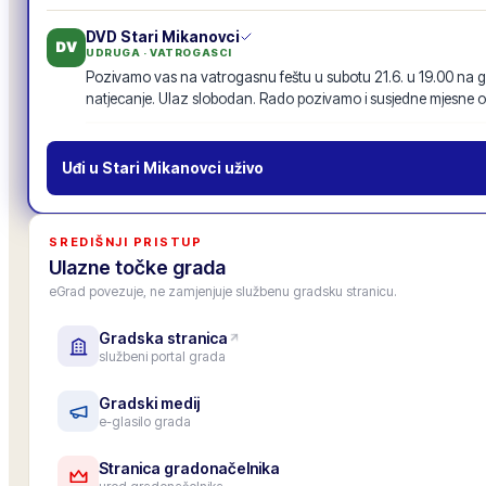
DVD Stari Mikanovci
DV
UDRUGA · VATROGASCI
Pozivamo vas na vatrogasnu feštu u subotu 21.6. u 19.00 na g
natjecanje. Ulaz slobodan. Rado pozivamo i susjedne mjesne o
Vatrogasna fešta · 21.6.
19
odgovora
·
94
lajkova
POZIV
Uđi u
Stari Mikanovci
uživo
MO Centar
MO
MJESNI ODBOR
Inicijativu za nogostup uz glavnu cestu s 87 potpisa proslijedili
SREDIŠNJI PRISTUP
prenosimo u zajednički tok objava, da je vide i drugi mjesni odbo
Ulazne točke grada
11
odgovora
·
52
lajkova
eGrad povezuje, ne zamjenjuje službenu gradsku stranicu.
Gradska stranica
Gradska osnovna škola
OŠ
službeni portal grada
USTANOVA · ŠKOLA
Upis u 1. razred za školsku godinu 2026./27. je završen, upisano
Roditeljski sastanak za roditelje budućih prvašića: 25. lipnja u 1
Gradski medij
e-glasilo grada
6
odgovora
·
33
lajkova
Stranica gradonačelnika
Zamjenica gradonačelnika