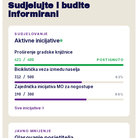
Sudjelujte i budite
informirani
SUDJELOVANJE
Aktivne inicijative
Proširenje gradske knjižnice
421
/
400
POSTIGNUTO
Biciklistička veza između naselja
312
/
500
62%
Zajednička inicijativa MO za nogostupe
198
/
300
66%
Sve inicijative
JAVNO MNIJENJE
Glasovanje posjetitelja