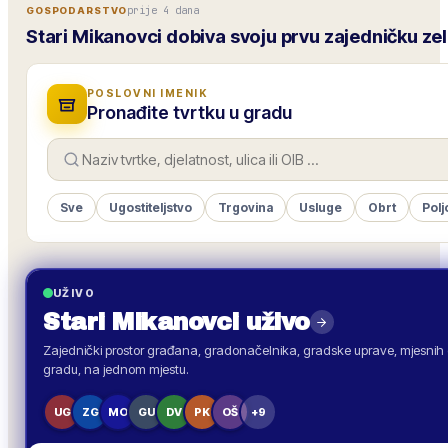
prije 4 dana
GOSPODARSTVO
Stari Mikanovci dobiva svoju prvu zajedničku ze
POSLOVNI IMENIK
Pronađite tvrtku u gradu
Sve
Ugostiteljstvo
Trgovina
Usluge
Obrt
Polj
UŽIVO
Stari Mikanovci
uživo
Zajednički prostor građana, gradonačelnika, gradske uprave, mjesnih o
gradu, na jednom mjestu.
UG
ZG
MO
GU
DV
PK
OŠ
+9