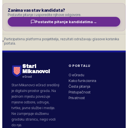
Zanima vas stav kandidata?
Postavite pitanje i usporedite njihove odgovore.
→
Postavite pitanje kandidatima
Participativna platforma posjetitelja, rezultati odražavaju glasove korisnika
portala.
Stari
O PORTALU
Mikanovci
O eGradu
eGrad
Kako funkcionira
Stari Mikanovci
eGrad središnji
Česta pitanja
je digitalni prostor grada. Na
Pristupačnost
jednom mjestu povezuje
Privatnost
mjesne odbore, udruge,
tvrtke, javne službe i medije.
Ne zamjenjuje službenu
gradsku stranicu, nego vodi
do nje.