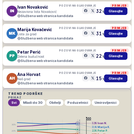
POZOVI NA GLASOVANJE
PRIMJER
Ivan Novaković
32
IN
Glasujte
Nezavisna lista Novaković
%
Službena web stranica kandidata
POZOVI NA GLASOVANJE
PRIMJER
Marija Kovačević
31
MK
Glasujte
Lista za grad
%
Službena web stranica kandidata
POZOVI NA GLASOVANJE
PRIMJER
Petar Perić
22
PP
Glasujte
Zelena budućnost
%
Službena web stranica kandidata
POZOVI NA GLASOVANJE
PRIMJER
Ana Horvat
15
AH
Glasujte
Naš grad
%
Službena web stranica kandidata
TREND PODRŠKE
PRIKAZ
Svi
Mladi do 30
Obitelji
Poduzetnici
Umirovljenici
IZBORNA ŠUTNJA
32
%
Ivan N.
30
%
31
%
Marija K.
22
%
Petar P.
20
%