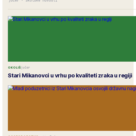
jučer
·
Školske novosti
jučer
OKOLIŠ
Stari Mikanovci u vrhu po kvaliteti zraka u regiji