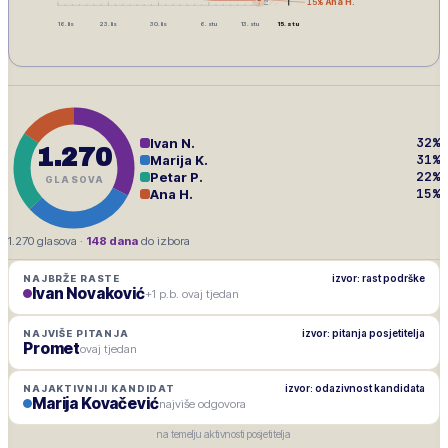
15
%
Ana H.
16. lis
23. lis
30. lis
6. stu
13. stu
15. stu
32
%
Ivan N.
1.270
31
%
Marija K.
22
%
Petar P.
GLASOVA
15
%
Ana H.
1.270
glasova ·
148
dana
do izbora
izvor: rast podrške
NAJBRŽE RASTE
Ivan Novaković
+1 p.b. ovaj tjedan
izvor: pitanja posjetitelja
NAJVIŠE PITANJA
Promet
ovaj tjedan
izvor: odazivnost kandidata
NAJAKTIVNIJI KANDIDAT
Marija Kovačević
najviše odgovora
na temelju aktivnosti posjetitelja