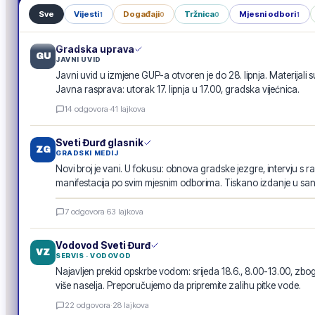
Sve
Vijesti
Događaji
Tržnica
Mjesni odbori
1
0
0
1
Gradska uprava
GU
JAVNI UVID
Javni uvid u izmjene GUP-a otvoren je do 28. lipnja. Materijali s
Javna rasprava: utorak 17. lipnja u 17.00, gradska vijećnica.
14
odgovora
·
41
lajkova
Sveti Đurđ glasnik
ZG
GRADSKI MEDIJ
Novi broj je vani. U fokusu: obnova gradske jezgre, intervju s r
manifestacija po svim mjesnim odborima. Tiskano izdanje u san
Sveti Đurđ glasnik · lipanj 2026.
7
odgovora
·
63
lajkova
E-GLASILO
Vodovod Sveti Đurđ
VZ
SERVIS · VODOVOD
Najavljen prekid opskrbe vodom: srijeda 18.6., 8.00-13.00, 
više naselja. Preporučujemo da pripremite zalihu pitke vode.
22
odgovora
·
28
lajkova