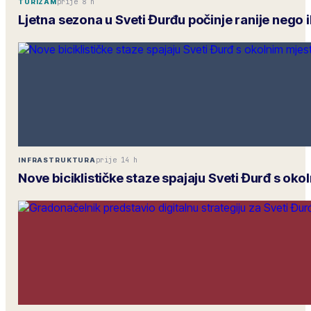
prije 8 h
TURIZAM
Ljetna sezona u Sveti Đurđu počinje ranije nego 
prije 14 h
INFRASTRUKTURA
Nove biciklističke staze spajaju Sveti Đurđ s ok