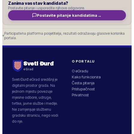
Zanima vas stav kandidata?
Postavite pitanje i usporedite njihove odgovore.
→
Postavite pitanje kandidatima
Participativna platforma posjetitelja, rezultati odražavaju glasove korisnika
portala.
O PORTALU
Sveti Đurđ
eGrad
O eGradu
Kako funkcionira
Sveti Đurđ
eGrad središnji je
Česta pitanja
digitalni prostor grada. Na
Pristupačnost
jednom mjestu povezuje
Privatnost
mjesne odbore, udruge,
tvrtke, javne službe i medije.
Ne zamjenjuje službenu
gradsku stranicu, nego vodi
do nje.