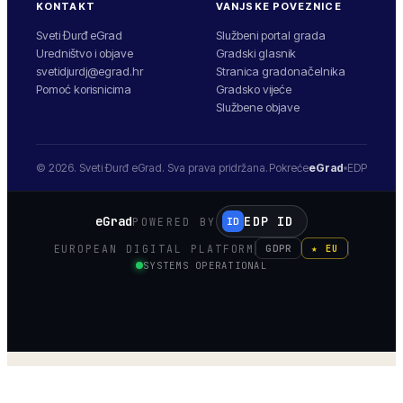
KONTAKT
VANJSKE POVEZNICE
Sveti Đurđ eGrad
Službeni portal grada
Uredništvo i objave
Gradski glasnik
svetidjurdj@egrad.hr
Stranica gradonačelnika
Pomoć korisnicima
Gradsko vijeće
Službene objave
© 2026.
Sveti Đurđ
eGrad. Sva prava pridržana.
Pokreće
eGrad
EDP
eGrad
EDP ID
POWERED BY
ID
EUROPEAN DIGITAL PLATFORM
GDPR
★ EU
SYSTEMS OPERATIONAL