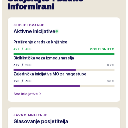
informirani
SUDJELOVANJE
Aktivne inicijative
Proširenje gradske knjižnice
421
/
400
POSTIGNUTO
Biciklistička veza između naselja
312
/
500
62%
Zajednička inicijativa MO za nogostupe
198
/
300
66%
Sve inicijative
JAVNO MNIJENJE
Glasovanje posjetitelja