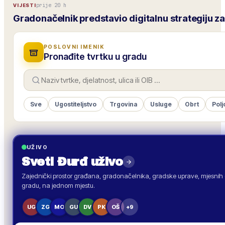
prije 20 h
VIJESTI
Gradonačelnik predstavio digitalnu strategiju za
POSLOVNI IMENIK
Pronađite tvrtku u gradu
Sve
Ugostiteljstvo
Trgovina
Usluge
Obrt
Polj
UŽIVO
Sveti Đurđ
uživo
Zajednički prostor građana, gradonačelnika, gradske uprave, mjesnih o
gradu, na jednom mjestu.
UG
ZG
MO
GU
DV
PK
OŠ
+9