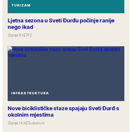
TURIZAM
Ljetna sezona u Sveti Đurđu počinje ranije
nego ikad
prije 8 h
TZ
INFRASTRUKTURA
Nove biciklističke staze spajaju Sveti Đurđ s
okolnim mjestima
prije 14 h
Lokalni.hr