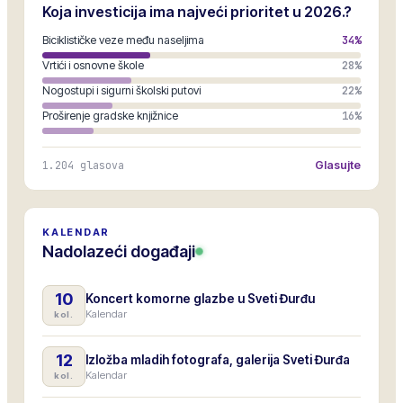
Koja investicija ima najveći prioritet u 2026.?
Biciklističke veze među naseljima
34
%
Vrtići i osnovne škole
28
%
Nogostupi i sigurni školski putovi
22
%
Proširenje gradske knjižnice
16
%
1.204
glasova
Glasujte
KALENDAR
Nadolazeći događaji
10
Koncert komorne glazbe u Sveti Đurđu
Kalendar
kol.
12
Izložba mladih fotografa, galerija Sveti Đurđa
Kalendar
kol.