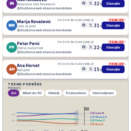
32
IN
Glasujte
Nezavisna lista Novaković
%
Službena web stranica kandidata
POZOVI NA GLASOVANJE
PRIMJER
Marija Kovačević
31
MK
Glasujte
Lista za grad
%
Službena web stranica kandidata
POZOVI NA GLASOVANJE
PRIMJER
Petar Perić
22
PP
Glasujte
Zelena budućnost
%
Službena web stranica kandidata
POZOVI NA GLASOVANJE
PRIMJER
Ana Horvat
15
AH
Glasujte
Naš grad
%
Službena web stranica kandidata
TREND PODRŠKE
PRIKAZ
Svi
Mladi do 30
Obitelji
Poduzetnici
Umirovljenici
IZBORNA ŠUTNJA
32
%
Ivan N.
30
%
31
%
Marija K.
22
%
Petar P.
20
%
15
%
Ana H.
16. lis
23. lis
30. lis
6. stu
13. stu
15. stu