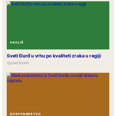
OKOLIŠ
Sveti Đurđ u vrhu po kvaliteti zraka u regiji
jučer
DHMZ
GOSPODARSTVO