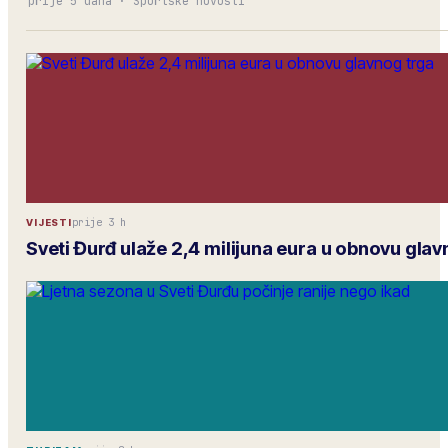
prije 5 dana
·
Sportske novosti
prije 3 h
VIJESTI
Sveti Đurđ ulaže 2,4 milijuna eura u obnovu glav