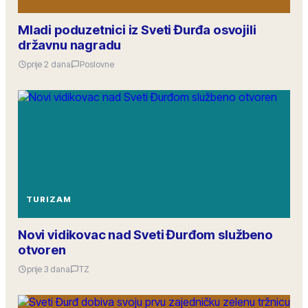
Mladi poduzetnici iz Sveti Đurđa osvojili
državnu nagradu
prije 2 dana
Poslovne
TURIZAM
Novi vidikovac nad Sveti Đurđom službeno
otvoren
prije 3 dana
TZ