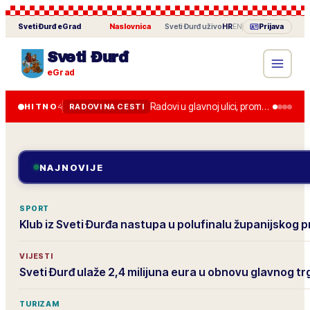
Sveti Đurđ
eGrad
Naslovnica
·
Sveti Đurđ
uživo
HR
EN
Prijava
Sveti Đurđ
eGrad
Radovi u glavnoj ulici, promet je usporen do kraja tjedna.
HITNO
4
RADOVI NA CESTI
NAJNOVIJE
SPORT
Klub iz Sveti Đurđa nastupa u polufinalu županijskog 
VIJESTI
Sveti Đurđ ulaže 2,4 milijuna eura u obnovu glavnog tr
TURIZAM