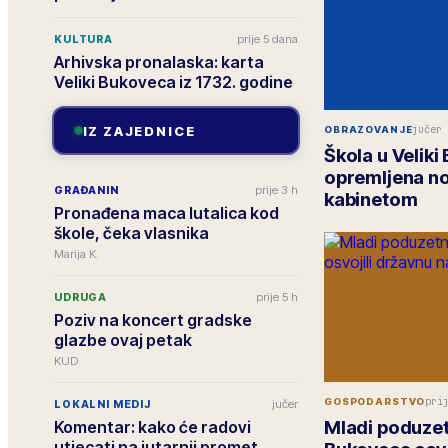
prije 5 dana
KULTURA
Arhivska pronalaska: karta
Veliki Bukoveca iz 1732. godine
jučer
IZ ZAJEDNICE
OBRAZOVANJE
Škola u Velik
opremljena n
prije 3 h
GRAĐANIN
kabinetom
Pronađena maca lutalica kod
škole, čeka vlasnika
Marija K.
prije 5 h
UDRUGA
Poziv na koncert gradske
glazbe ovaj petak
KUD
pri
GOSPODARSTVO
jučer
LOKALNI MEDIJ
Mladi poduzetn
Komentar: kako će radovi
utjecati na jutarnji promet