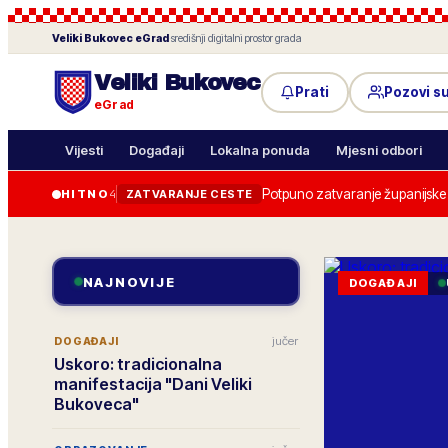
Veliki Bukovec
eGrad
·
središnji digitalni prostor grada
Veliki Bukovec
Prati
Pozovi s
eGrad
Vijesti
Događaji
Lokalna ponuda
Mjesni odbori
Potpuno zatvaranje županijske c
HITNO
4
ZATVARANJE CESTE
NAJNOVIJE
DOGAĐAJI
jučer
DOGAĐAJI
Uskoro: tradicionalna
manifestacija "Dani Veliki
Bukoveca"