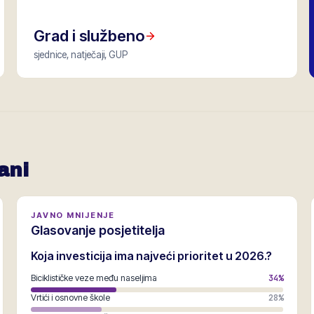
Grad i službeno
sjednice, natječaji, GUP
ani
JAVNO MNIJENJE
Glasovanje posjetitelja
Koja investicija ima najveći prioritet u 2026.?
Biciklističke veze među naseljima
34
%
Vrtići i osnovne škole
28
%