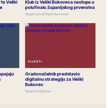
ta Veliki
Klub iz Veliki Bukoveca nastupa u
Obavijest šaljem istodobno u sve MO putem
e
polufinalu županijskog prvenstva
zajedničkog intraneta, pitanja slobodno pišite ispod
objave.
Raspodjela investicija 2026. · po mjesnim odborima
prije 5 dana
Sportske novosti
38
odgovora
·
156
lajkova
6.4k
pregleda
GRADSKA OBAVIJEST
VIJESTI
spajaju
Gradonačelnik predstavio
m
digitalnu strategiju za Veliki
Bukovec
prije 20 h
eGrad