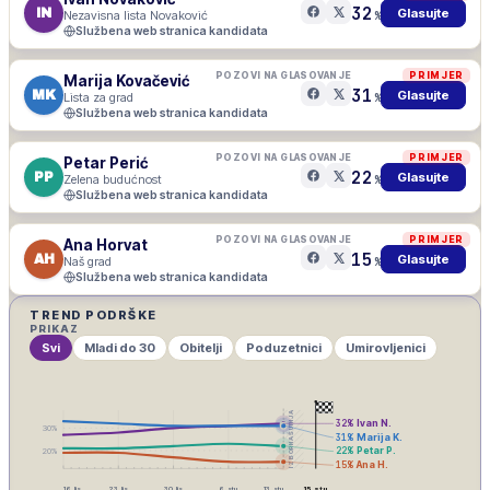
32
IN
Glasujte
Nezavisna lista Novaković
%
Službena web stranica kandidata
POZOVI NA GLASOVANJE
PRIMJER
Marija Kovačević
31
MK
Glasujte
Lista za grad
%
Službena web stranica kandidata
POZOVI NA GLASOVANJE
PRIMJER
Petar Perić
22
PP
Glasujte
Zelena budućnost
%
Službena web stranica kandidata
POZOVI NA GLASOVANJE
PRIMJER
Ana Horvat
15
AH
Glasujte
Naš grad
%
Službena web stranica kandidata
TREND PODRŠKE
PRIKAZ
Svi
Mladi do 30
Obitelji
Poduzetnici
Umirovljenici
IZBORNA ŠUTNJA
32
%
Ivan N.
30
%
31
%
Marija K.
22
%
Petar P.
20
%
15
%
Ana H.
16. lis
23. lis
30. lis
6. stu
13. stu
15. stu