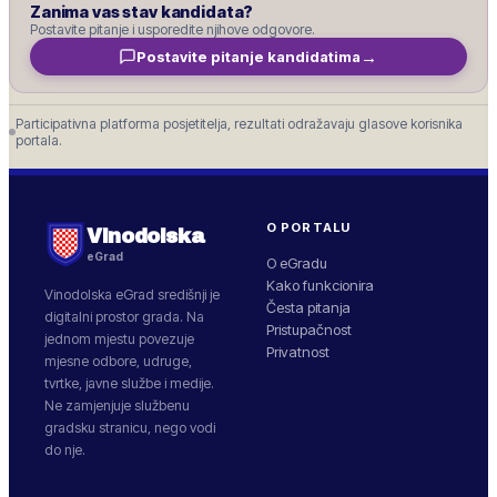
Zanima vas stav kandidata?
Postavite pitanje i usporedite njihove odgovore.
→
Postavite pitanje kandidatima
Participativna platforma posjetitelja, rezultati odražavaju glasove korisnika
portala.
O PORTALU
Vinodolska
eGrad
O eGradu
Kako funkcionira
Vinodolska
eGrad središnji je
Česta pitanja
digitalni prostor grada. Na
Pristupačnost
jednom mjestu povezuje
Privatnost
mjesne odbore, udruge,
tvrtke, javne službe i medije.
Ne zamjenjuje službenu
gradsku stranicu, nego vodi
do nje.