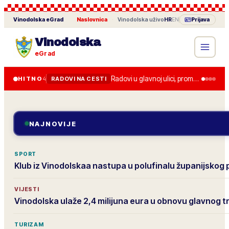
Vinodolska
eGrad
Naslovnica
·
Vinodolska
uživo
HR
EN
Prijava
Vinodolska
eGrad
Radovi u glavnoj ulici, promet je usporen do kraja tjedna.
HITNO
4
RADOVI NA CESTI
NAJNOVIJE
SPORT
Klub iz Vinodolskaa nastupa u polufinalu županijskog
VIJESTI
Vinodolska ulaže 2,4 milijuna eura u obnovu glavnog t
TURIZAM