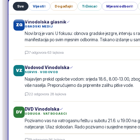
Sve
Vijesti
Događaji
Tržnica
Mjesni odbori
1
0
0
1
Vinodolska glasnik
ZG
GRADSKI MEDIJ
Novi broj je vani. U fokusu: obnova gradske jezgre, intervju s r
manifestacija po svim mjesnim odborima. Tiskano izdanje u san
Vinodolska glasnik · lipanj 2026.
7
odgovora
·
63
lajkova
E-GLASILO
Vodovod Vinodolska
VZ
SERVIS · VODOVOD
Najavljen prekid opskrbe vodom: srijeda 18.6., 8.00-13.00, 
više naselja. Preporučujemo da pripremite zalihu pitke vode.
22
odgovora
·
28
lajkova
DVD Vinodolska
DV
UDRUGA · VATROGASCI
Pozivamo vas na vatrogasnu feštu u subotu 21.6. u 19.00 na g
natjecanje. Ulaz slobodan. Rado pozivamo i susjedne mjesne o
Vatrogasna fešta · 21.6.
19
odgovora
·
94
lajkova