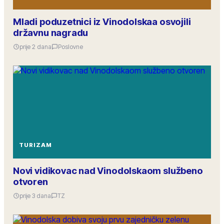
Mladi poduzetnici iz Vinodolskaa osvojili
državnu nagradu
prije 2 dana
Poslovne
TURIZAM
Novi vidikovac nad Vinodolskaom službeno
otvoren
prije 3 dana
TZ