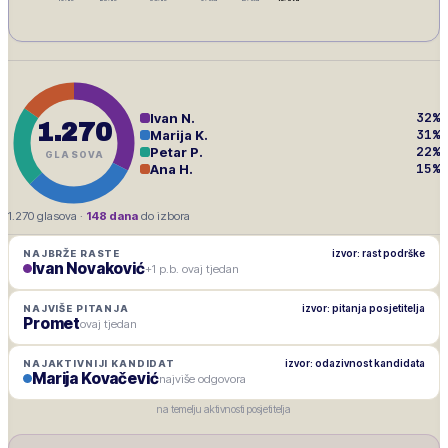
32
%
Ivan N.
1.270
31
%
Marija K.
22
%
Petar P.
GLASOVA
15
%
Ana H.
1.270
glasova ·
148
dana
do izbora
izvor: rast podrške
NAJBRŽE RASTE
Ivan Novaković
+1 p.b. ovaj tjedan
izvor: pitanja posjetitelja
NAJVIŠE PITANJA
Promet
ovaj tjedan
izvor: odazivnost kandidata
NAJAKTIVNIJI KANDIDAT
Marija Kovačević
najviše odgovora
na temelju aktivnosti posjetitelja