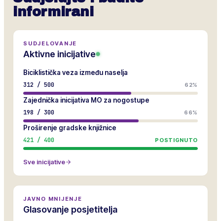
informirani
SUDJELOVANJE
Aktivne inicijative
Biciklistička veza između naselja
312
/
500
62%
Zajednička inicijativa MO za nogostupe
198
/
300
66%
Proširenje gradske knjižnice
421
/
400
POSTIGNUTO
Sve inicijative
JAVNO MNIJENJE
Glasovanje posjetitelja