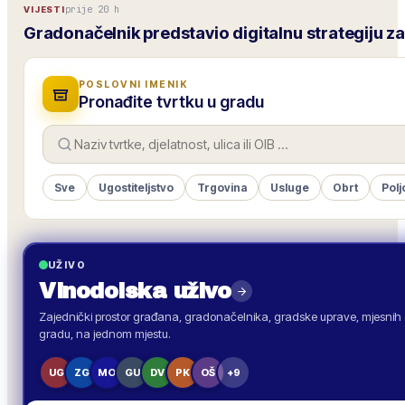
prije 20 h
VIJESTI
Gradonačelnik predstavio digitalnu strategiju z
POSLOVNI IMENIK
Pronađite tvrtku u gradu
Sve
Ugostiteljstvo
Trgovina
Usluge
Obrt
Polj
UŽIVO
Vinodolska
uživo
Zajednički prostor građana, gradonačelnika, gradske uprave, mjesnih o
gradu, na jednom mjestu.
UG
ZG
MO
GU
DV
PK
OŠ
+9