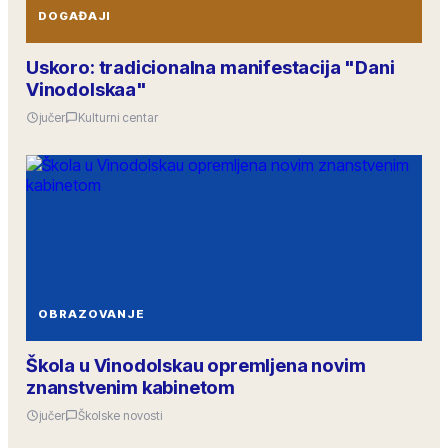
DOGAĐAJI
Uskoro: tradicionalna manifestacija "Dani
Vinodolskaa"
jučer
Kulturni centar
OBRAZOVANJE
Škola u Vinodolskau opremljena novim
znanstvenim kabinetom
jučer
Školske novosti