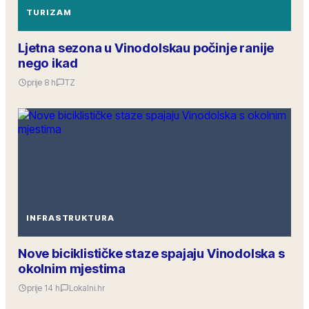
TURIZAM
Ljetna sezona u Vinodolskau počinje ranije
nego ikad
prije 8 h
TZ
INFRASTRUKTURA
Nove biciklističke staze spajaju Vinodolska s
okolnim mjestima
prije 14 h
Lokalni.hr