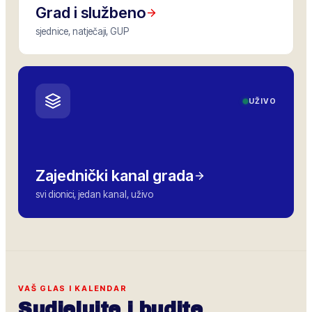
Grad i službeno
sjednice, natječaji, GUP
UŽIVO
Zajednički kanal grada
svi dionici, jedan kanal, uživo
VAŠ GLAS I KALENDAR
Sudjelujte i budite