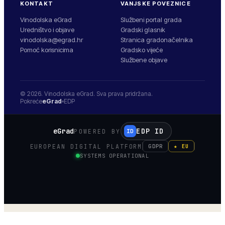
KONTAKT
VANJSKE POVEZNICE
Vinodolska eGrad
Službeni portal grada
Uredništvo i objave
Gradski glasnik
vinodolska@egrad.hr
Stranica gradonačelnika
Pomoć korisnicima
Gradsko vijeće
Službene objave
© 2026.
Vinodolska
eGrad. Sva prava pridržana.
Pokreće
eGrad
EDP
eGrad
EDP ID
POWERED BY
ID
EUROPEAN DIGITAL PLATFORM
GDPR
★ EU
SYSTEMS OPERATIONAL