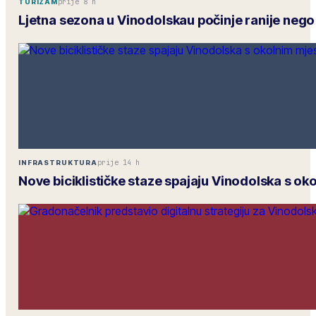
prije 8 h
TURIZAM
Ljetna sezona u Vinodolskau počinje ranije nego
prije 14 h
INFRASTRUKTURA
Nove biciklističke staze spajaju Vinodolska s o