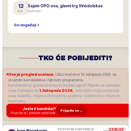
12
Sajam OPG-ova, glavni trg Vinodolskaa
Kalendar
kol.
Svi događaji
TKO ĆE POBIJEDITI?
Ovo je pregled sustava.
Uživo krećemo 16. listopada 2026. sa
stvarnim kandidatima i njihovim programima.
Kandidirate za gradonačelnika ili Gradsko vijeće? Prijavite se i predajte
svoje materijale do
1. listopada 2026.
, kako biste mogli predstaviti
svoja stajališta, odgovarati na pitanja građana i sudjelovati u izbornom
barometru.
Jeste li kandidat?
Prijavite se
→
Prijavite se i predajte materijale.
POZOVI NA GLASOVANJE
PRIMJER
Ivan Novaković