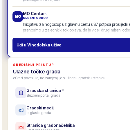
POZIV
MO Centar
MO
MJESNI ODBOR
Inicijativu za nogostup uz glavnu cestu s 87 potpisa proslijedili
prenosimo u zajednički tok objava, da je vide i drugi mjesni odbo
11
odgovora
·
52
lajkova
Uđi u
Vinodolska
uživo
Gradska osnovna škola
OŠ
USTANOVA · ŠKOLA
Upis u 1. razred za školsku godinu 2026./27. je završen, upisano
SREDIŠNJI PRISTUP
Roditeljski sastanak za roditelje budućih prvašića: 25. lipnja u 1
Ulazne točke grada
6
odgovora
·
33
lajkova
eGrad povezuje, ne zamjenjuje službenu gradsku stranicu.
Gradska stranica
Zamjenica gradonačelnika
PZ
službeni portal grada
ZAMJENICA GRADONAČELNIKA
Pozivam sve predsjednike mjesnih odbora na zajedničko savjet
četvrtak 19.6. u 18.00 (gradska vijećnica). Na stolu: povezivanje
Gradski medij
e-glasilo grada
objave.
12
odgovora
·
47
lajkova
Stranica gradonačelnika