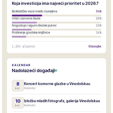
Koja investicija ima najveći prioritet u 2026.?
Biciklističke veze među naseljima
34
%
Vrtići i osnovne škole
28
%
Nogostupi i sigurni školski putovi
22
%
Proširenje gradske knjižnice
16
%
1.204
glasova
Glasujte
KALENDAR
Nadolazeći događaji
8
Koncert komorne glazbe u Vinodolskau
Kalendar
kol.
10
Izložba mladih fotografa, galerija Vinodolskaa
Kalendar
kol.