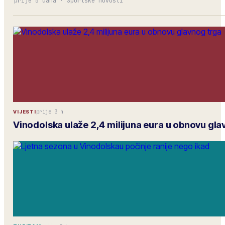
prije 5 dana
·
Sportske novosti
prije 3 h
VIJESTI
Vinodolska ulaže 2,4 milijuna eura u obnovu gla