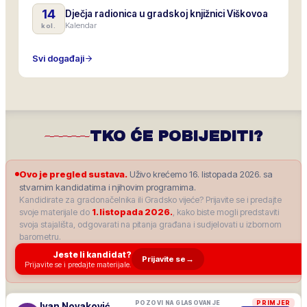
14
Dječja radionica u gradskoj knjižnici Viškovoa
Kalendar
kol.
Svi događaji
TKO ĆE POBIJEDITI?
Ovo je pregled sustava.
Uživo krećemo 16. listopada 2026. sa
stvarnim kandidatima i njihovim programima.
Kandidirate za gradonačelnika ili Gradsko vijeće? Prijavite se i predajte
svoje materijale do
1. listopada 2026.
, kako biste mogli predstaviti
svoja stajališta, odgovarati na pitanja građana i sudjelovati u izbornom
barometru.
Jeste li kandidat?
Prijavite se
→
Prijavite se i predajte materijale.
POZOVI NA GLASOVANJE
PRIMJER
Ivan Novaković