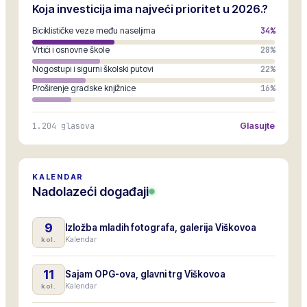
Koja investicija ima najveći prioritet u 2026.?
Biciklističke veze među naseljima
34
%
Vrtići i osnovne škole
28
%
Nogostupi i sigurni školski putovi
22
%
Proširenje gradske knjižnice
16
%
1.204
glasova
Glasujte
KALENDAR
Nadolazeći događaji
9
Izložba mladih fotografa, galerija Viškovoa
Kalendar
kol.
11
Sajam OPG-ova, glavni trg Viškovoa
Kalendar
kol.