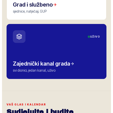
Grad i službeno
sjednice, natječaji, GUP
UŽIVO
Zajednički kanal grada
svi dionici, jedan kanal, uživo
VAŠ GLAS I KALENDAR
Sudjelujte i budite