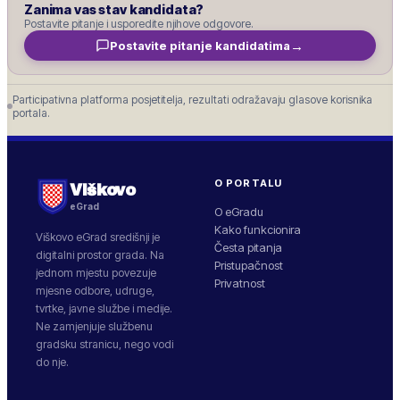
Zanima vas stav kandidata?
Postavite pitanje i usporedite njihove odgovore.
→
Postavite pitanje kandidatima
Participativna platforma posjetitelja, rezultati odražavaju glasove korisnika
portala.
O PORTALU
Viškovo
eGrad
O eGradu
Kako funkcionira
Viškovo
eGrad središnji je
Česta pitanja
digitalni prostor grada. Na
Pristupačnost
jednom mjestu povezuje
Privatnost
mjesne odbore, udruge,
tvrtke, javne službe i medije.
Ne zamjenjuje službenu
gradsku stranicu, nego vodi
do nje.