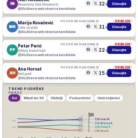
32
IN
Glasujte
Nezavisna lista Novaković
%
Službena web stranica kandidata
POZOVI NA GLASOVANJE
PRIMJER
Marija Kovačević
31
MK
Glasujte
Lista za grad
%
Službena web stranica kandidata
POZOVI NA GLASOVANJE
PRIMJER
Petar Perić
22
PP
Glasujte
Zelena budućnost
%
Službena web stranica kandidata
POZOVI NA GLASOVANJE
PRIMJER
Ana Horvat
15
AH
Glasujte
Naš grad
%
Službena web stranica kandidata
TREND PODRŠKE
PRIKAZ
Svi
Mladi do 30
Obitelji
Poduzetnici
Umirovljenici
IZBORNA ŠUTNJA
32
%
Ivan N.
30
%
31
%
Marija K.
22
%
Petar P.
20
%
15
%
Ana H.
16. lis
23. lis
30. lis
6. stu
13. stu
15. stu