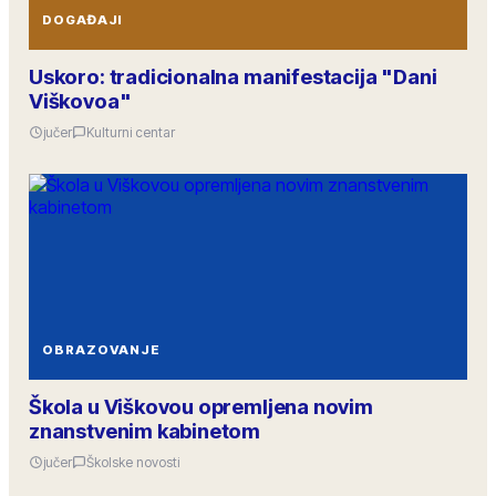
DOGAĐAJI
Uskoro: tradicionalna manifestacija "Dani
Viškovoa"
jučer
Kulturni centar
OBRAZOVANJE
Škola u Viškovou opremljena novim
znanstvenim kabinetom
jučer
Školske novosti