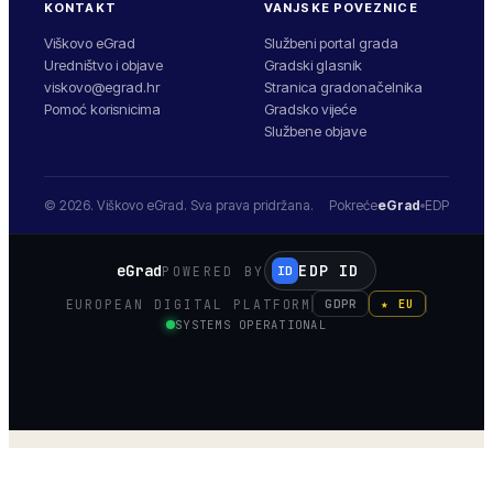
KONTAKT
VANJSKE POVEZNICE
Viškovo eGrad
Službeni portal grada
Uredništvo i objave
Gradski glasnik
viskovo@egrad.hr
Stranica gradonačelnika
Pomoć korisnicima
Gradsko vijeće
Službene objave
© 2026.
Viškovo
eGrad. Sva prava pridržana.
Pokreće
eGrad
EDP
eGrad
EDP ID
POWERED BY
ID
EUROPEAN DIGITAL PLATFORM
GDPR
★ EU
SYSTEMS OPERATIONAL