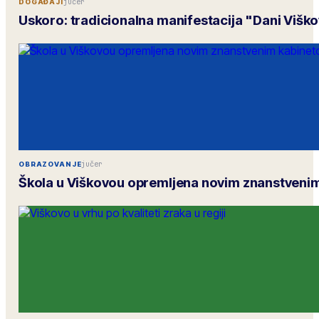
jučer
DOGAĐAJI
Uskoro: tradicionalna manifestacija "Dani Višk
jučer
OBRAZOVANJE
Škola u Viškovou opremljena novim znanstveni