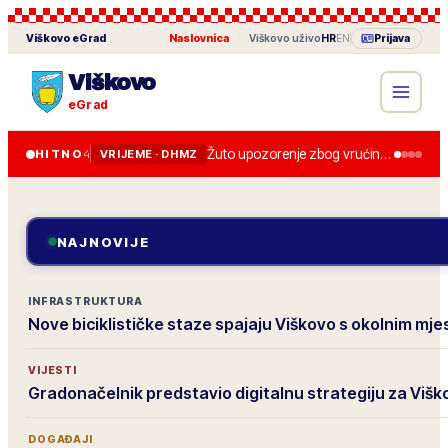
Viškovo
eGrad
Naslovnica
·
Viškovo
uživo
HR
EN
Prijava
Viškovo
eGrad
Žuto upozorenje zbog vrućine u četvrtak, do 36 stupnjeva.
HITNO
4
VRIJEME · DHMZ
NAJNOVIJE
INFRASTRUKTURA
Nove biciklističke staze spajaju Viškovo s okolnim mj
VIJESTI
Gradonačelnik predstavio digitalnu strategiju za Višk
DOGAĐAJI