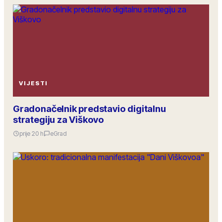
VIJESTI
Gradonačelnik predstavio digitalnu
strategiju za Viškovo
prije 20 h
eGrad