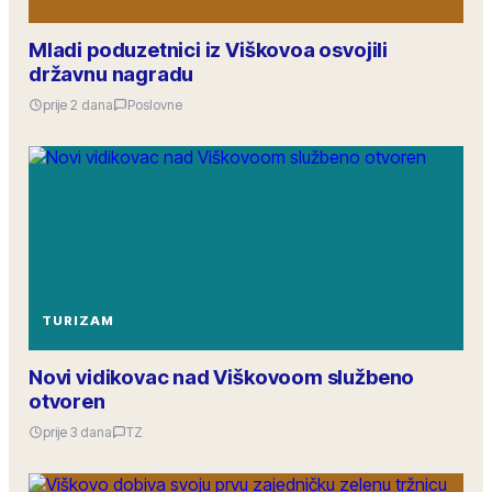
Mladi poduzetnici iz Viškovoa osvojili
državnu nagradu
prije 2 dana
Poslovne
TURIZAM
Novi vidikovac nad Viškovoom službeno
otvoren
prije 3 dana
TZ