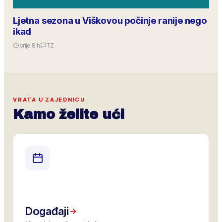
Ljetna sezona u Viškovou počinje ranije nego
ikad
prije 8 h
TZ
VRATA U ZAJEDNICU
Kamo želite ući
Događaji