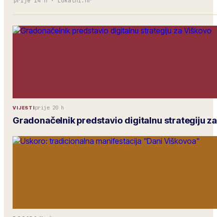
prije 14 h
·
Lokalni.hr
prije 20 h
VIJESTI
Gradonačelnik predstavio digitalnu strategiju z