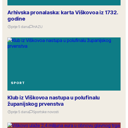
Arhivska pronalaska: karta Viškovoa iz 1732.
godine
prije 5 dana
HAZU
SPORT
Klub iz Viškovoa nastupa u polufinalu
županijskog prvenstva
prije 5 dana
Sportske novosti