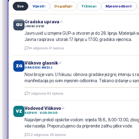
Sve
Vijesti
Događaji
Tržnica
Mjesni odbori
1
0
0
1
Gradska uprava
GU
JAVNI UVID
Javni uvid u izmjene GUP-a otvoren je do 28. lipnja. Materijali s
Javna rasprava: utorak 17. lipnja u 17.00, gradska vijećnica.
14
odgovora
·
41
lajkova
Viškovo glasnik
ZG
GRADSKI MEDIJ
Novi broj je vani. U fokusu: obnova gradske jezgre, intervju s r
manifestacija po svim mjesnim odborima. Tiskano izdanje u san
Viškovo glasnik · lipanj 2026.
7
odgovora
·
63
lajkova
E-GLASILO
Vodovod Viškovo
VZ
SERVIS · VODOVOD
Najavljen prekid opskrbe vodom: srijeda 18.6., 8.00-13.00, 
više naselja. Preporučujemo da pripremite zalihu pitke vode.
22
odgovora
·
28
lajkova