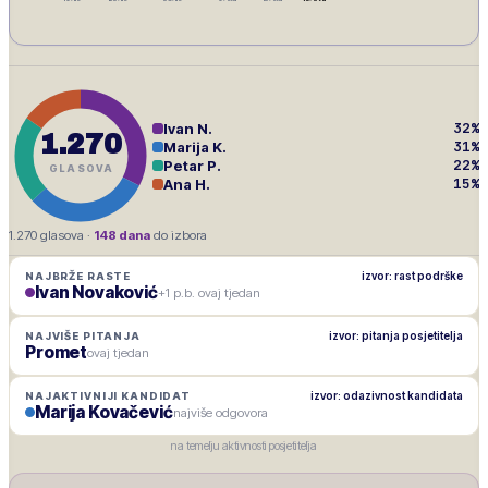
32
%
Ivan N.
1.270
31
%
Marija K.
22
%
Petar P.
GLASOVA
15
%
Ana H.
1.270
glasova ·
148
dana
do izbora
izvor: rast podrške
NAJBRŽE RASTE
Ivan Novaković
+1 p.b. ovaj tjedan
izvor: pitanja posjetitelja
NAJVIŠE PITANJA
Promet
ovaj tjedan
izvor: odazivnost kandidata
NAJAKTIVNIJI KANDIDAT
Marija Kovačević
najviše odgovora
na temelju aktivnosti posjetitelja