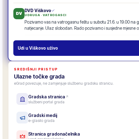
DVD Viškovo
DV
UDRUGA · VATROGASCI
Pozivamo vas na vatrogasnu feštu u subotu 21.6. u 19.00 na g
natjecanje. Ulaz slobodan. Rado pozivamo i susjedne mjesne o
Vatrogasna fešta · 21.6.
19
odgovora
·
94
lajkova
POZIV
Uđi u
Viškovo
uživo
MO Centar
MO
MJESNI ODBOR
Inicijativu za nogostup uz glavnu cestu s 87 potpisa proslijedili
SREDIŠNJI PRISTUP
prenosimo u zajednički tok objava, da je vide i drugi mjesni odbo
Ulazne točke grada
11
odgovora
·
52
lajkova
eGrad povezuje, ne zamjenjuje službenu gradsku stranicu.
Gradska stranica
Gradska osnovna škola
OŠ
službeni portal grada
USTANOVA · ŠKOLA
Upis u 1. razred za školsku godinu 2026./27. je završen, upisano
Roditeljski sastanak za roditelje budućih prvašića: 25. lipnja u 1
Gradski medij
e-glasilo grada
6
odgovora
·
33
lajkova
Stranica gradonačelnika
Zamjenica gradonačelnika