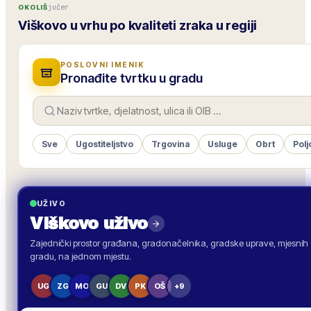
jučer
OKOLIŠ
Viškovo u vrhu po kvaliteti zraka u regiji
POSLOVNI IMENIK
Pronađite tvrtku u gradu
Sve
Ugostiteljstvo
Trgovina
Usluge
Obrt
Polj
UŽIVO
Viškovo
uživo
Zajednički prostor građana, gradonačelnika, gradske uprave, mjesnih o
gradu, na jednom mjestu.
UG
ZG
MO
GU
DV
PK
OŠ
+9