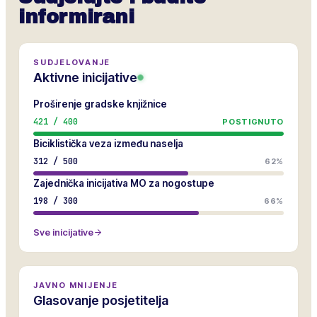
informirani
SUDJELOVANJE
Aktivne inicijative
Proširenje gradske knjižnice
421
/
400
POSTIGNUTO
Biciklistička veza između naselja
312
/
500
62%
Zajednička inicijativa MO za nogostupe
198
/
300
66%
Sve inicijative
JAVNO MNIJENJE
Glasovanje posjetitelja