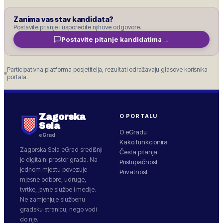
Zanima vas stav kandidata?
Postavite pitanje i usporedite njihove odgovore.
→
Postavite pitanje kandidatima
Participativna platforma posjetitelja, rezultati odražavaju glasove korisnika
portala.
Zagorska
O PORTALU
Sela
O eGradu
eGrad
Kako funkcionira
Zagorska Sela
eGrad središnji
Česta pitanja
je digitalni prostor grada. Na
Pristupačnost
jednom mjestu povezuje
Privatnost
mjesne odbore, udruge,
tvrtke, javne službe i medije.
Ne zamjenjuje službenu
gradsku stranicu, nego vodi
do nje.