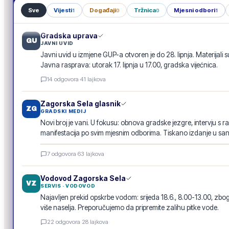
Sve
Vijesti
Događaji
Tržnica
Mjesni odbori
1
0
0
1
Gradska uprava
GU
JAVNI UVID
Javni uvid u izmjene GUP-a otvoren je do 28. lipnja. Materijali s
Javna rasprava: utorak 17. lipnja u 17.00, gradska vijećnica.
14
odgovora
·
41
lajkova
Zagorska Sela glasnik
ZG
GRADSKI MEDIJ
Novi broj je vani. U fokusu: obnova gradske jezgre, intervju s r
manifestacija po svim mjesnim odborima. Tiskano izdanje u san
Zagorska Sela glasnik · lipanj 2026.
7
odgovora
·
63
lajkova
E-GLASILO
Vodovod Zagorska Sela
VZ
SERVIS · VODOVOD
Najavljen prekid opskrbe vodom: srijeda 18.6., 8.00-13.00, 
više naselja. Preporučujemo da pripremite zalihu pitke vode.
22
odgovora
·
28
lajkova