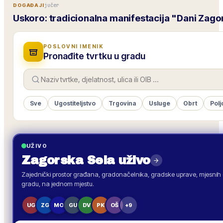
jučer
DOGAĐAJI
Uskoro: tradicionalna manifestacija "Dani Zago
POSLOVNI IMENIK
Pronađite tvrtku u gradu
Sve
Ugostiteljstvo
Trgovina
Usluge
Obrt
Polj
UŽIVO
Zagorska Sela
uživo
Zajednički prostor građana, gradonačelnika, gradske uprave, mjesnih o
gradu, na jednom mjestu.
UG
ZG
MO
GU
DV
PK
OŠ
+9