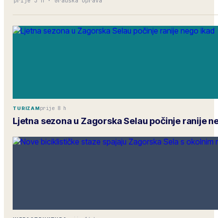
prije 3 h
·
Gradska uprava
prije 8 h
TURIZAM
Ljetna sezona u Zagorska Selau počinje ranije n