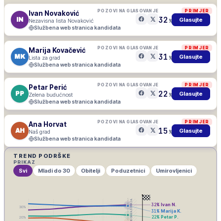
POZOVI NA GLASOVANJE
PRIMJER
Ivan Novaković
32
IN
Glasujte
Nezavisna lista Novaković
%
Službena web stranica kandidata
POZOVI NA GLASOVANJE
PRIMJER
Marija Kovačević
31
MK
Glasujte
Lista za grad
%
Službena web stranica kandidata
POZOVI NA GLASOVANJE
PRIMJER
Petar Perić
22
PP
Glasujte
Zelena budućnost
%
Službena web stranica kandidata
POZOVI NA GLASOVANJE
PRIMJER
Ana Horvat
15
AH
Glasujte
Naš grad
%
Službena web stranica kandidata
TREND PODRŠKE
PRIKAZ
Svi
Mladi do 30
Obitelji
Poduzetnici
Umirovljenici
IZBORNA ŠUTNJA
32
%
Ivan N.
30
%
31
%
Marija K.
22
%
Petar P.
20
%