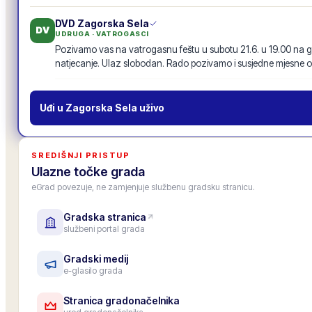
DVD Zagorska Sela
DV
UDRUGA · VATROGASCI
Pozivamo vas na vatrogasnu feštu u subotu 21.6. u 19.00 na g
natjecanje. Ulaz slobodan. Rado pozivamo i susjedne mjesne o
Vatrogasna fešta · 21.6.
19
odgovora
·
94
lajkova
POZIV
Uđi u
Zagorska Sela
uživo
MO Centar
MO
MJESNI ODBOR
Inicijativu za nogostup uz glavnu cestu s 87 potpisa proslijedili
SREDIŠNJI PRISTUP
prenosimo u zajednički tok objava, da je vide i drugi mjesni odbo
Ulazne točke grada
11
odgovora
·
52
lajkova
eGrad povezuje, ne zamjenjuje službenu gradsku stranicu.
Gradska stranica
Gradska osnovna škola
OŠ
službeni portal grada
USTANOVA · ŠKOLA
Upis u 1. razred za školsku godinu 2026./27. je završen, upisano
Roditeljski sastanak za roditelje budućih prvašića: 25. lipnja u 1
Gradski medij
e-glasilo grada
6
odgovora
·
33
lajkova
Stranica gradonačelnika
Zamjenica gradonačelnika