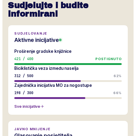
Sudjelujte i budite
informirani
SUDJELOVANJE
Aktivne inicijative
Proširenje gradske knjižnice
421
/
400
POSTIGNUTO
Biciklistička veza između naselja
312
/
500
62%
Zajednička inicijativa MO za nogostupe
198
/
300
66%
Sve inicijative
JAVNO MNIJENJE
Glasovanje posjetitelja