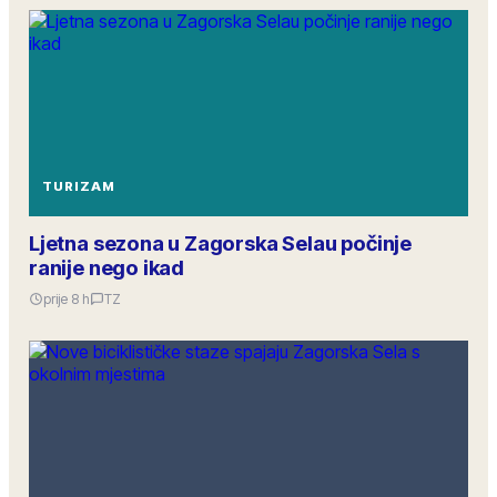
TURIZAM
Ljetna sezona u Zagorska Selau počinje
ranije nego ikad
prije 8 h
TZ