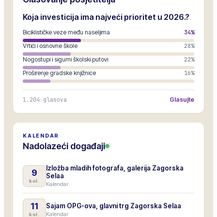
Koja investicija ima najveći prioritet u 2026.?
Biciklističke veze među naseljima
34
%
Vrtići i osnovne škole
28
%
Nogostupi i sigurni školski putovi
22
%
Proširenje gradske knjižnice
16
%
1.204
glasova
Glasujte
KALENDAR
Nadolazeći događaji
Izložba mladih fotografa, galerija Zagorska
9
Selaa
kol.
Kalendar
11
Sajam OPG-ova, glavni trg Zagorska Selaa
Kalendar
kol.