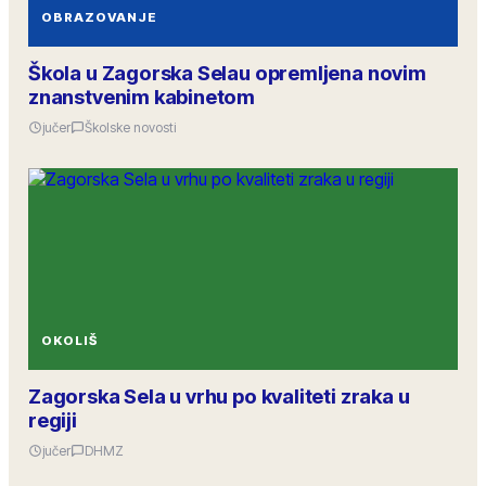
OBRAZOVANJE
Škola u Zagorska Selau opremljena novim
znanstvenim kabinetom
jučer
Školske novosti
OKOLIŠ
Zagorska Sela u vrhu po kvaliteti zraka u
regiji
jučer
DHMZ