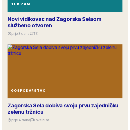
TURIZAM
Novi vidikovac nad Zagorska Selaom
službeno otvoren
prije 3 dana
TZ
GOSPODARSTVO
Zagorska Sela dobiva svoju prvu zajedničku
zelenu tržnicu
prije 4 dana
Lokalni.hr