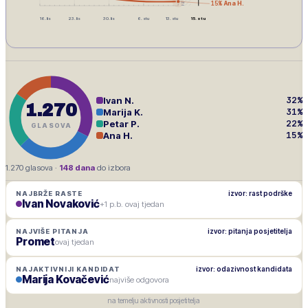
15
%
Ana H.
16. lis
23. lis
30. lis
6. stu
13. stu
15. stu
32
%
Ivan N.
1.270
31
%
Marija K.
22
%
Petar P.
GLASOVA
15
%
Ana H.
1.270
glasova ·
148
dana
do izbora
izvor: rast podrške
NAJBRŽE RASTE
Ivan Novaković
+1 p.b. ovaj tjedan
izvor: pitanja posjetitelja
NAJVIŠE PITANJA
Promet
ovaj tjedan
izvor: odazivnost kandidata
NAJAKTIVNIJI KANDIDAT
Marija Kovačević
najviše odgovora
na temelju aktivnosti posjetitelja