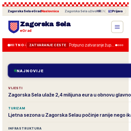
Zagorska Sela
eGrad
Naslovnica
·
Zagorska Sela
uživo
HR
EN
Prijava
Zagorska Sela
eGrad
Potpuno zatvaranje županijske ceste od 28. lipnja, obilazak je uređen.
HITNO
4
ZATVARANJE CESTE
NAJNOVIJE
VIJESTI
Zagorska Sela ulaže 2,4 milijuna eura u obnovu glavno
TURIZAM
Ljetna sezona u Zagorska Selau počinje ranije nego i
INFRASTRUKTURA