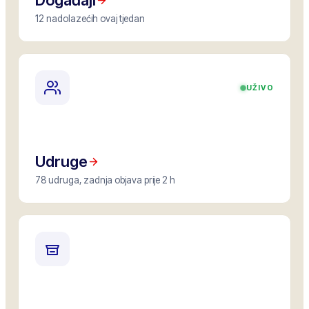
Događaji
12 nadolazećih ovaj tjedan
UŽIVO
Udruge
78 udruga, zadnja objava prije 2 h