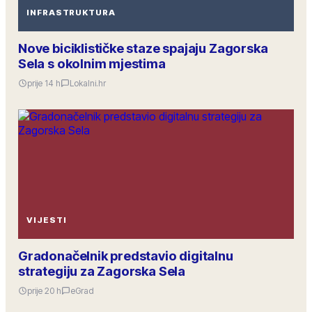
INFRASTRUKTURA
Nove biciklističke staze spajaju Zagorska
Sela s okolnim mjestima
prije 14 h
Lokalni.hr
VIJESTI
Gradonačelnik predstavio digitalnu
strategiju za Zagorska Sela
prije 20 h
eGrad