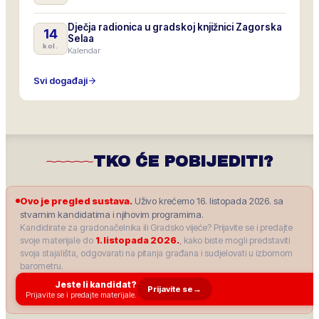
Dječja radionica u gradskoj knjižnici Zagorska
14
Selaa
kol.
Kalendar
Svi događaji
TKO ĆE POBIJEDITI?
Ovo je pregled sustava.
Uživo krećemo 16. listopada 2026. sa
stvarnim kandidatima i njihovim programima.
Kandidirate za gradonačelnika ili Gradsko vijeće? Prijavite se i predajte
svoje materijale do
1. listopada 2026.
, kako biste mogli predstaviti
svoja stajališta, odgovarati na pitanja građana i sudjelovati u izbornom
barometru.
Jeste li kandidat?
Prijavite se
→
Prijavite se i predajte materijale.