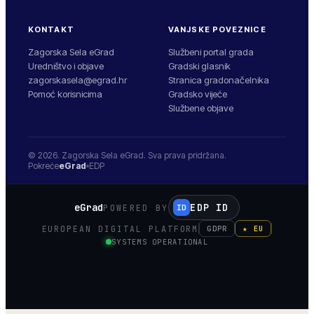
KONTAKT
VANJSKE POVEZNICE
Zagorska Sela eGrad
Službeni portal grada
Uredništvo i objave
Gradski glasnik
zagorskasela@egrad.hr
Stranica gradonačelnika
Pomoć korisnicima
Gradsko vijeće
Službene objave
© 2026.
Zagorska Sela
eGrad. Sva prava pridržana.
Pokreće
eGrad
EDP
eGrad
EDP ID
POWERED BY
ID
EUROPEAN DIGITAL PLATFORM
GDPR
★ EU
SYSTEMS OPERATIONAL