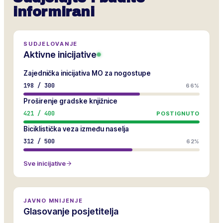
informirani
SUDJELOVANJE
Aktivne inicijative
Zajednička inicijativa MO za nogostupe
198
/
300
66%
Proširenje gradske knjižnice
421
/
400
POSTIGNUTO
Biciklistička veza između naselja
312
/
500
62%
Sve inicijative
JAVNO MNIJENJE
Glasovanje posjetitelja