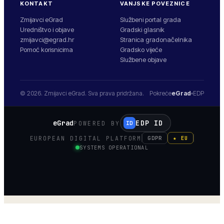
KONTAKT
VANJSKE POVEZNICE
Zmijavci eGrad
Službeni portal grada
Uredništvo i objave
Gradski glasnik
zmijavci@egrad.hr
Stranica gradonačelnika
Pomoć korisnicima
Gradsko vijeće
Službene objave
© 2026.
Zmijavci
eGrad. Sva prava pridržana.
Pokreće
eGrad
EDP
eGrad
EDP ID
POWERED BY
ID
EUROPEAN DIGITAL PLATFORM
GDPR
★ EU
SYSTEMS OPERATIONAL