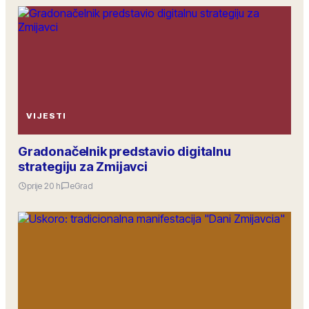
VIJESTI
Gradonačelnik predstavio digitalnu
strategiju za Zmijavci
prije 20 h
eGrad