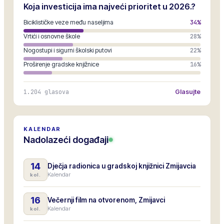
Koja investicija ima najveći prioritet u 2026.?
Biciklističke veze među naseljima
34
%
Vrtići i osnovne škole
28
%
Nogostupi i sigurni školski putovi
22
%
Proširenje gradske knjižnice
16
%
1.204
glasova
Glasujte
KALENDAR
Nadolazeći događaji
14
Dječja radionica u gradskoj knjižnici Zmijavcia
Kalendar
kol.
16
Večernji film na otvorenom, Zmijavci
Kalendar
kol.