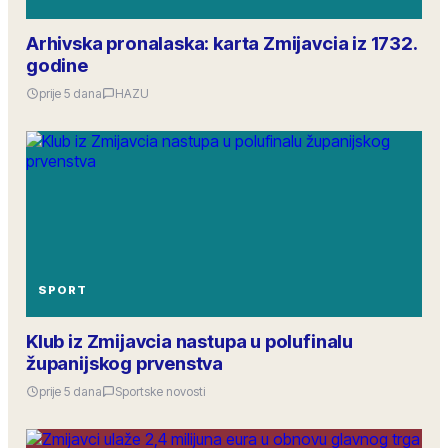
Arhivska pronalaska: karta Zmijavcia iz 1732.
godine
prije 5 dana
HAZU
SPORT
Klub iz Zmijavcia nastupa u polufinalu
županijskog prvenstva
prije 5 dana
Sportske novosti