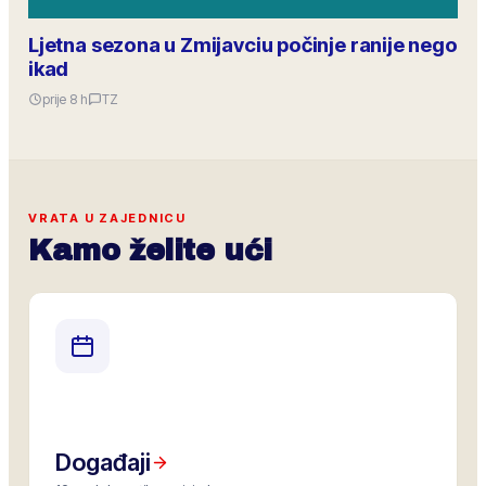
Ljetna sezona u Zmijavciu počinje ranije nego
ikad
prije 8 h
TZ
VRATA U ZAJEDNICU
Kamo želite ući
Događaji