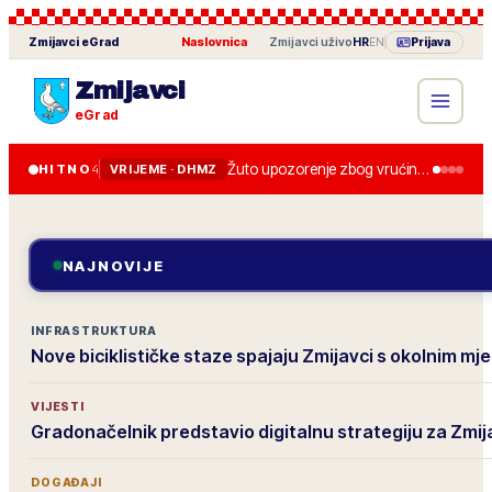
Zmijavci
eGrad
Naslovnica
·
Zmijavci
uživo
HR
EN
Prijava
Zmijavci
eGrad
Žuto upozorenje zbog vrućine u četvrtak, do 36 stupnjeva.
HITNO
4
VRIJEME · DHMZ
NAJNOVIJE
INFRASTRUKTURA
Nove biciklističke staze spajaju Zmijavci s okolnim mj
VIJESTI
Gradonačelnik predstavio digitalnu strategiju za Zmij
DOGAĐAJI