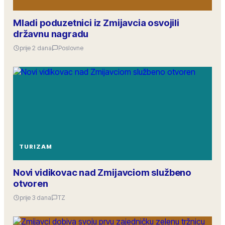
Mladi poduzetnici iz Zmijavcia osvojili
državnu nagradu
prije 2 dana
Poslovne
TURIZAM
Novi vidikovac nad Zmijavciom službeno
otvoren
prije 3 dana
TZ