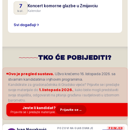
7
Koncert komorne glazbe u Zmijavciu
Kalendar
kol.
Svi događaji
TKO ĆE POBIJEDITI?
Ovo je pregled sustava.
Uživo krećemo 16. listopada 2026. sa
stvarnim kandidatima i njihovim programima.
Kandidirate za gradonačelnika ili Gradsko vijeće? Prijavite se i predajte
svoje materijale do
1. listopada 2026.
, kako biste mogli predstaviti
svoja stajališta, odgovarati na pitanja građana i sudjelovati u izbornom
barometru.
Jeste li kandidat?
Prijavite se
→
Prijavite se i predajte materijale.
POZOVI NA GLASOVANJE
PRIMJER
Ivan Novaković