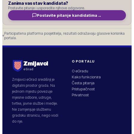
Zanima vas stav kandidata?
Postavite pitanje i usporedite njihove odgovore.
→
Postavite pitanje kandidatima
Participativna platforma posjetitelja, rezultati odražavaju glasove korisnika
portala.
O PORTALU
Zmijavci
eGrad
O eGradu
Kako funkcionira
Zmijavci
eGrad središnji je
Česta pitanja
digitalni prostor grada. Na
Pristupačnost
jednom mjestu povezuje
Privatnost
mjesne odbore, udruge,
tvrtke, javne službe i medije.
Ne zamjenjuje službenu
gradsku stranicu, nego vodi
do nje.