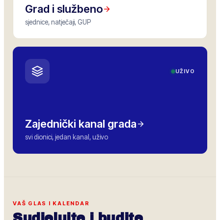
Grad i službeno
sjednice, natječaji, GUP
UŽIVO
Zajednički kanal grada
svi dionici, jedan kanal, uživo
VAŠ GLAS I KALENDAR
Sudjelujte i budite