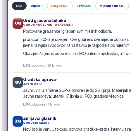
Sve
Vijesti
Događaji
Tržnica
Mjesni odbori
1
0
0
1
Ured gradonačelnika
UG
GRADONAČELNIK · OBAVIJEST
Poštovane građanke i građani svih mjesnih odbora,
proračun 2026. je usvojen. Ove godine u sve mjesne odbore ula
javna rasvjeta i vodovod. U nastavku je raspodjela po mjesnim
Obavijest šaljem istodobno u sve MO putem zajedničkog intranet
Raspodjela investicija 2026. · po mjesnim odborima
38
odgovora
·
156
lajkova
GRADSKA OBAVIJEST
Gradska uprava
GU
JAVNI UVID
Javni uvid u izmjene GUP-a otvoren je do 28. lipnja. Materijali s
Javna rasprava: utorak 17. lipnja u 17.00, gradska vijećnica.
14
odgovora
·
41
lajkova
Zmijavci glasnik
ZG
GRADSKI MEDIJ
Novi broj je vani. U fokusu: obnova gradske jezgre, intervju s r