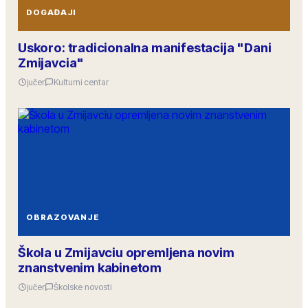
DOGAĐAJI
Uskoro: tradicionalna manifestacija "Dani
Zmijavcia"
jučer
Kulturni centar
OBRAZOVANJE
Škola u Zmijavciu opremljena novim
znanstvenim kabinetom
jučer
Školske novosti