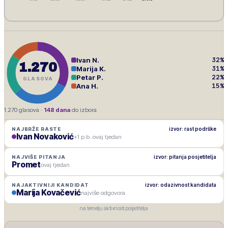
32
%
Ivan N.
1.270
31
%
Marija K.
22
%
Petar P.
GLASOVA
15
%
Ana H.
1.270
glasova ·
148
dana
do izbora
izvor: rast podrške
NAJBRŽE RASTE
Ivan Novaković
+1 p.b. ovaj tjedan
izvor: pitanja posjetitelja
NAJVIŠE PITANJA
Promet
ovaj tjedan
izvor: odazivnost kandidata
NAJAKTIVNIJI KANDIDAT
Marija Kovačević
najviše odgovora
na temelju aktivnosti posjetitelja