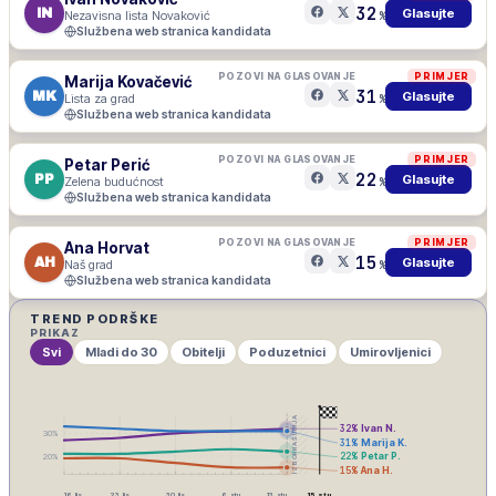
32
IN
Glasujte
Nezavisna lista Novaković
%
Službena web stranica kandidata
POZOVI NA GLASOVANJE
PRIMJER
Marija Kovačević
31
MK
Glasujte
Lista za grad
%
Službena web stranica kandidata
POZOVI NA GLASOVANJE
PRIMJER
Petar Perić
22
PP
Glasujte
Zelena budućnost
%
Službena web stranica kandidata
POZOVI NA GLASOVANJE
PRIMJER
Ana Horvat
15
AH
Glasujte
Naš grad
%
Službena web stranica kandidata
TREND PODRŠKE
PRIKAZ
Svi
Mladi do 30
Obitelji
Poduzetnici
Umirovljenici
IZBORNA ŠUTNJA
32
%
Ivan N.
30
%
31
%
Marija K.
22
%
Petar P.
20
%
15
%
Ana H.
16. lis
23. lis
30. lis
6. stu
13. stu
15. stu