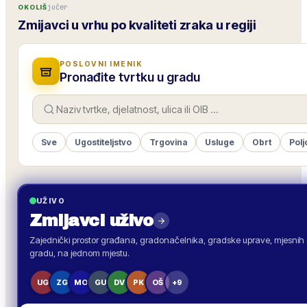
jučer
OKOLIŠ
Zmijavci u vrhu po kvaliteti zraka u regiji
POSLOVNI IMENIK
Pronađite tvrtku u gradu
Sve
Ugostiteljstvo
Trgovina
Usluge
Obrt
Polj
UŽIVO
Zmijavci
uživo
Zajednički prostor građana, gradonačelnika, gradske uprave, mjesnih o
gradu, na jednom mjestu.
UG
ZG
MO
GU
DV
PK
OŠ
+9